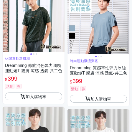
休閒運動新風潮
時尚運動潮流穿搭
Dreamming 條紋混色彈力圓領
Dreamming 質感率性彈力冰絲
運動短T 親膚 涼感 透氣-共二色
運動短T 親膚 涼感 透氣-共二色
399
$
399
$
活動
券
活動
券
加入購物車
加入購物車