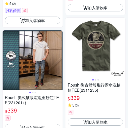
5
(
2
)
加入購物車
挑戰低價
券
加入購物車
Roush 復古骷髏飛行帽水洗棉
短TEE(2311235)
339
Roush 美式破版鯊魚重磅短TE
$
E(2312011)
5
(
3
)
339
$
券
券
加入購物車
加入購物車