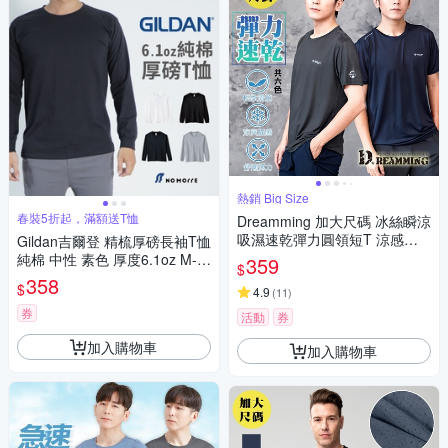
熱銷 Big Size
春裝5折起，滿額送T恤
Dreamming 加大尺碼 冰絲瞬涼
吸濕速乾彈力圓領短T 涼感衣-
Gildan吉爾登 精梳厚磅長袖T恤
共六色
純棉 中性 素色 厚度6.1oz M-X
359
$
L 多色 現貨【NoMorre】#HA4
358
$
4.9
(
11
)
0
券
活動
券
加入購物車
加入購物車