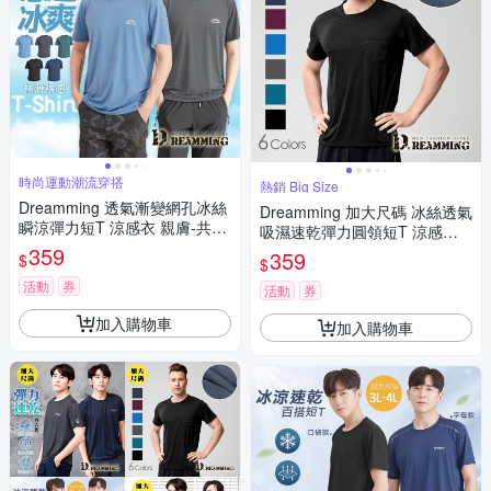
時尚運動潮流穿搭
熱銷 Big Size
Dreamming 透氣漸變網孔冰絲
Dreamming 加大尺碼 冰絲透氣
瞬涼彈力短T 涼感衣 親膚-共五
吸濕速乾彈力圓領短T 涼感衣-
色
359
共六色
359
$
$
活動
券
活動
券
加入購物車
加入購物車