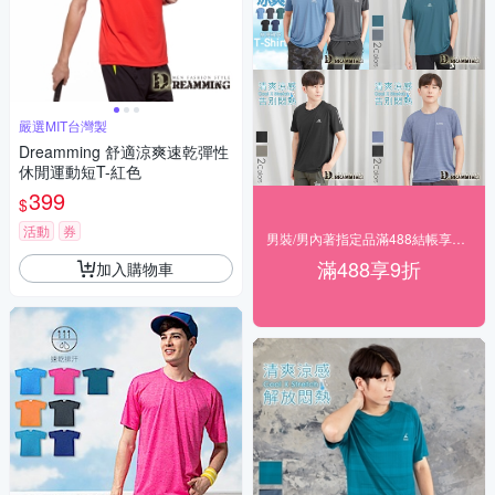
嚴選MIT台灣製
Dreamming 舒適涼爽速乾彈性
休閒運動短T-紅色
399
$
活動
券
男裝/男內著指定品滿488結帳享9折
滿488享9折
加入購物車