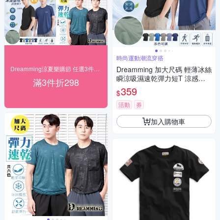
時尚運動潮流穿搭
Dreamming涼夏樂購節 任選3件$599起
Dreamming 加大尺碼 輕薄冰絲
瞬涼吸濕速乾彈力短T 涼感衣-
滿3件折298
共二款
359
$
活動
券
加入購物車