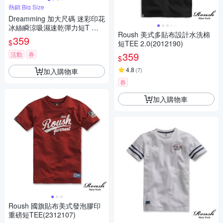
熱銷 Big Size
Dreamming 加大尺碼 迷彩印花
冰絲瞬涼吸濕速乾彈力短T 涼
Roush 美式多貼布設計水洗棉
感衣-共二款
359
$
短TEE 2.0(2012190)
359
活動
券
$
4.8
(
7
)
加入購物車
券
加入購物車
Roush 國旗貼布美式發泡膠印
重磅短TEE(2312107)