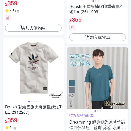
359
$
Roush 美式雙袖膠印重磅厚棉
4.5
(
4
)
短Tee(2611009)
359
券
$
券
加入購物車
加入購物車
Roush 彩繪國旗大麻葉重磅短T
EE(2312267)
時尚摩登簡約款
359
$
Dreamming 經典簡約冰感竹節
彈力休閒短T 親膚 涼感 冰絲-共
5
(
4
)