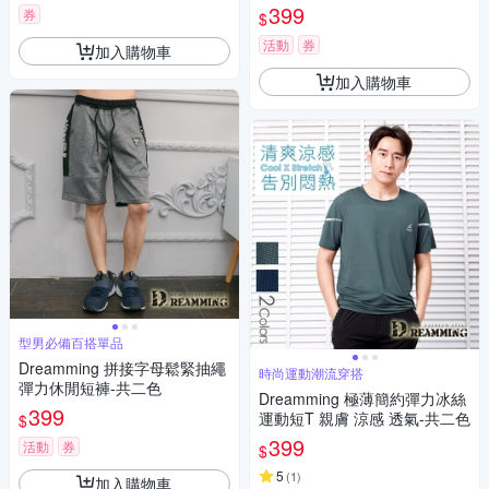
二色
399
券
$
活動
券
加入購物車
加入購物車
型男必備百搭單品
Dreamming 拼接字母鬆緊抽繩
時尚運動潮流穿搭
彈力休閒短褲-共二色
Dreamming 極薄簡約彈力冰絲
399
運動短T 親膚 涼感 透氣-共二色
$
399
活動
券
$
5
(
1
)
加入購物車