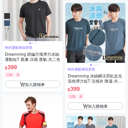
時尚運動潮流穿搭
Dreamming 經編方塊彈力冰絲
運動短T 親膚 涼感 透氣-共二色
399
$
時尚運動潮流穿搭
活動
券
Dreamming 冰絲瞬涼霓虹反光
混色彈力短T 涼感衣 降溫-共三
加入購物車
色
399
$
活動
券
加入購物車