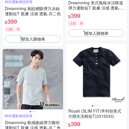
時尚運動潮流穿搭
Dreamming 美式風格冰涼降溫
彈力運動短T 親膚 涼感 透氣-共
Dreamming 刷紋網眼彈力冰絲
二色
運動短T 親膚 涼感 透氣-共二色
399
$
399
$
活動
券
活動
券
加入購物車
加入購物車
Roush (SLIM FIT)亨利領美式
時尚運動潮流穿搭
方標水洗棉短T(2315033)
Dreamming 動感曲線彈力圓領
399
$
運動短T 親膚 涼感 透氣-共二色