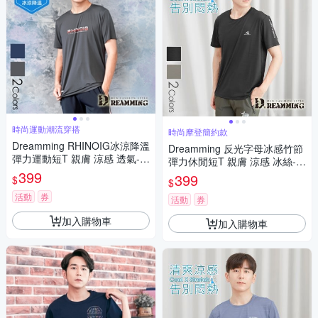
時尚運動潮流穿搭
時尚摩登簡約款
Dreamming RHINOIG冰涼降溫
Dreamming 反光字母冰感竹節
彈力運動短T 親膚 涼感 透氣-共
彈力休閒短T 親膚 涼感 冰絲-共
二色
399
二色
399
$
$
活動
券
活動
券
加入購物車
加入購物車