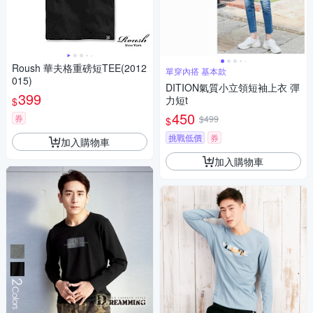
Roush 華夫格重磅短TEE(2012
單穿內搭 基本款
015)
DITION氣質小立領短袖上衣 彈
399
力短t
$
450
券
$499
$
挑戰低價
券
加入購物車
加入購物車