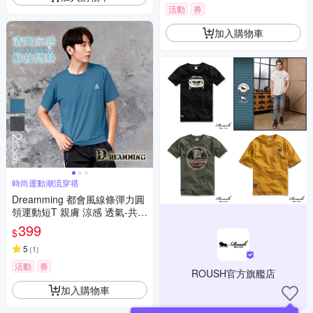
活動
券
加入購物車
時尚運動潮流穿搭
Dreamming 都會風線條彈力圓
領運動短T 親膚 涼感 透氣-共二
色
399
$
5
(
1
)
活動
券
ROUSH官方旗艦店
加入購物車