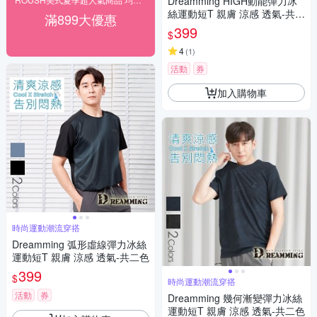
Dreamming HIGH動能彈力冰
絲運動短T 親膚 涼感 透氣-共二
滿899大優惠
色
399
$
4
(
1
)
活動
券
加入購物車
時尚運動潮流穿搭
Dreamming 弧形虛線彈力冰絲
運動短T 親膚 涼感 透氣-共二色
399
$
時尚運動潮流穿搭
活動
券
Dreamming 幾何漸變彈力冰絲
運動短T 親膚 涼感 透氣-共二色