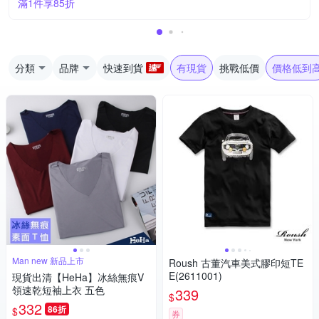
滿1件享85折
分類
品牌
快速到貨
有現貨
挑戰低價
價格低到
Man new 新品上市
Roush 古董汽車美式膠印短TE
E(2611001)
現貨出清【HeHa】冰絲無痕V
領速乾短袖上衣 五色
339
$
332
86折
$
券