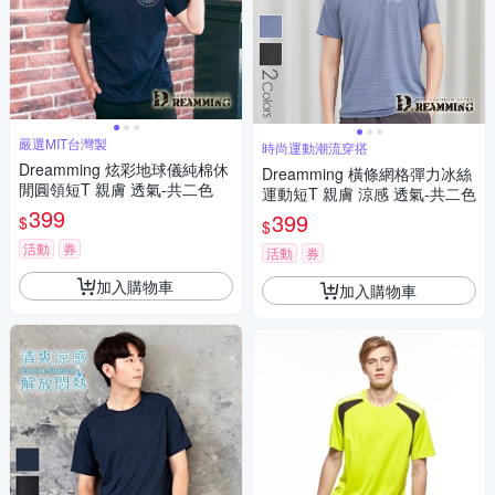
嚴選MIT台灣製
時尚運動潮流穿搭
Dreamming 炫彩地球儀純棉休
Dreamming 橫條網格彈力冰絲
閒圓領短T 親膚 透氣-共二色
運動短T 親膚 涼感 透氣-共二色
399
399
$
$
活動
券
活動
券
加入購物車
加入購物車