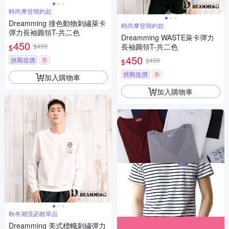
時尚摩登簡約款
Dreamming 撞色動物刺繡萊卡
時尚摩登簡約款
彈力長袖圓領T-共二色
Dreamming WASTE萊卡彈力
450
$499
長袖圓領T-共二色
$
450
挑戰低價
券
$499
$
挑戰低價
券
加入購物車
加入購物車
秋冬潮流必敗單品
Dreamming 美式標幟刺繡彈力