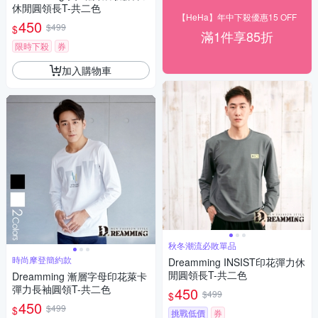
休閒圓領長T-共二色
【HeHa】年中下殺優惠15 OFF
450
$499
$
滿1件享85折
限時下殺
券
加入購物車
秋冬潮流必敗單品
時尚摩登簡約款
Dreamming INSIST印花彈力休
閒圓領長T-共二色
Dreamming 漸層字母印花萊卡
彈力長袖圓領T-共二色
450
$499
$
450
$499
$
挑戰低價
券