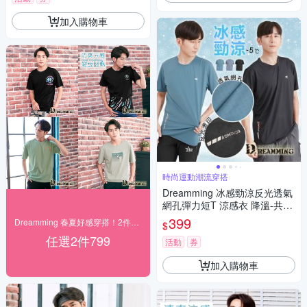
加入購物車
時尚運動潮流穿搭
Dreamming 冰感勁涼反光透氣
網孔彈力短T 涼感衣 降溫-共三
色
399
Dreamming 春夏好感穿搭！2件$799
$
任選2件799
活動
券
加入購物車