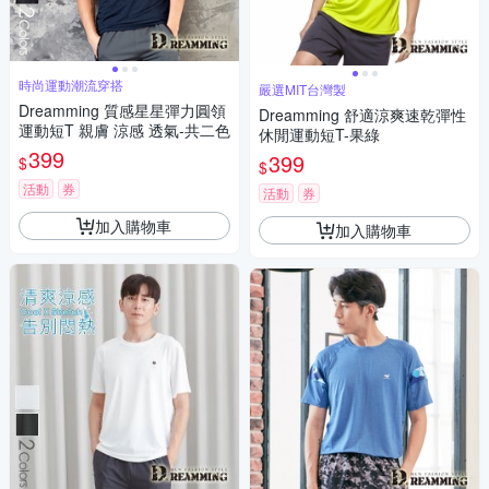
時尚運動潮流穿搭
嚴選MIT台灣製
Dreamming 質感星星彈力圓領
Dreamming 舒適涼爽速乾彈性
運動短T 親膚 涼感 透氣-共二色
休閒運動短T-果綠
399
399
$
$
活動
券
活動
券
加入購物車
加入購物車