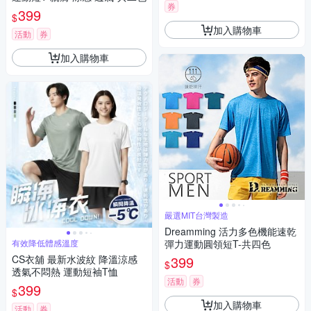
券
399
$
加入購物車
活動
券
加入購物車
嚴選MIT台灣製造
Dreamming 活力多色機能速乾
有效降低體感溫度
彈力運動圓領短T-共四色
CS衣舖 最新水波紋 降溫涼感
399
$
透氣不悶熱 運動短袖T恤
活動
券
399
$
加入購物車
活動
券