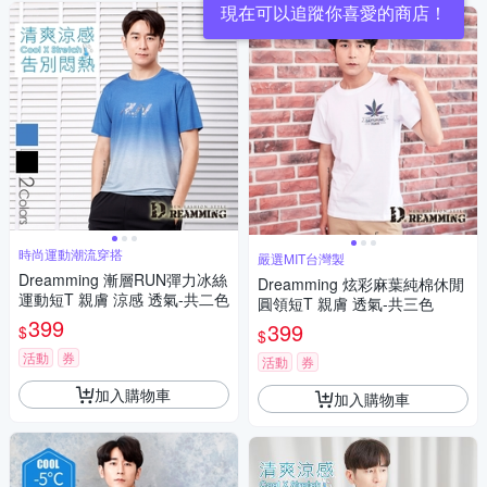
時尚運動潮流穿搭
嚴選MIT台灣製
Dreamming 漸層RUN彈力冰絲
Dreamming 炫彩麻葉純棉休閒
運動短T 親膚 涼感 透氣-共二色
圓領短T 親膚 透氣-共三色
399
399
$
$
活動
券
活動
券
加入購物車
加入購物車