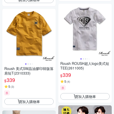
Roush ROUSH超人logo美式短
TEE(2611005)
Roush 美式SW晶油膠印韓版落
肩短T(2310333)
339
$
339
$
5
(
4
)
5
(
3
)
券
券
加入購物車
加入購物車