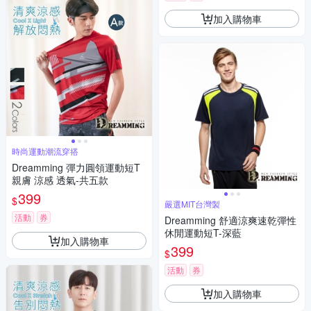
加入購物車
時尚運動潮流穿搭
Dreamming 彈力圓領運動短T
親膚 涼感 透氣-共五款
399
$
嚴選MIT台灣製
活動
券
Dreamming 舒適涼爽速乾彈性
休閒運動短T-深藍
加入購物車
399
$
活動
券
加入購物車