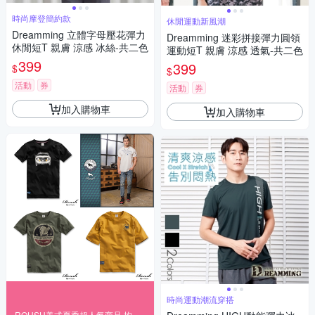
時尚摩登簡約款
休閒運動新風潮
Dreamming 立體字母壓花彈力
Dreamming 迷彩拼接彈力圓領
休閒短T 親膚 涼感 冰絲-共二色
運動短T 親膚 涼感 透氣-共二色
399
399
$
$
活動
券
活動
券
加入購物車
加入購物車
時尚運動潮流穿搭
ROUSH美式夏季超人氣商品 均一下殺$166起