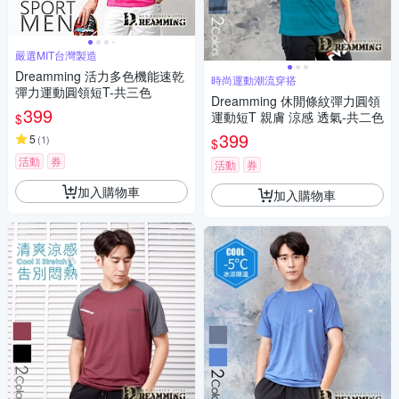
嚴選MIT台灣製造
Dreamming 活力多色機能速乾
時尚運動潮流穿搭
彈力運動圓領短T-共三色
Dreamming 休閒條紋彈力圓領
399
運動短T 親膚 涼感 透氣-共二色
$
399
5
(
1
)
$
活動
券
活動
券
加入購物車
加入購物車