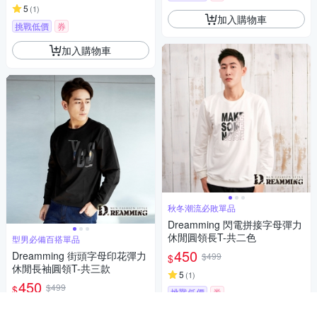
5
(
1
)
加入購物車
挑戰低價
券
加入購物車
秋冬潮流必敗單品
Dreamming 閃電拼接字母彈力
休閒圓領長T-共二色
型男必備百搭單品
450
Dreamming 街頭字母印花彈力
$499
$
休閒長袖圓領T-共三款
5
(
1
)
450
$499
$
挑戰低價
券
挑戰低價
券
加入購物車