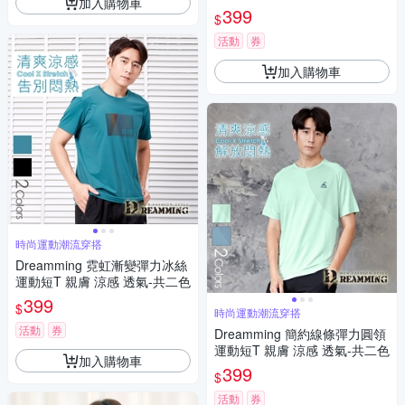
加入購物車
399
$
活動
券
加入購物車
時尚運動潮流穿搭
Dreamming 霓虹漸變彈力冰絲
運動短T 親膚 涼感 透氣-共二色
399
$
時尚運動潮流穿搭
活動
券
Dreamming 簡約線條彈力圓領
運動短T 親膚 涼感 透氣-共二色
加入購物車
399
$
活動
券