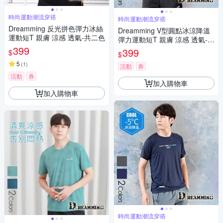
時尚運動潮流穿搭
時尚運動潮流穿搭
Dreamming 反光拼色彈力冰絲
Dreamming V型圓點冰涼降溫
運動短T 親膚 涼感 透氣-共二色
彈力運動短T 親膚 涼感 透氣-共
399
二色
399
$
$
5
(
1
)
活動
券
活動
券
加入購物車
加入購物車
時尚運動潮流穿搭