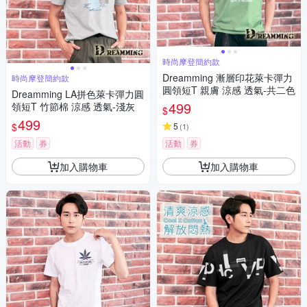
時尚摩登簡約款
Dreamming 漸層印花萊卡彈力
時尚摩登簡約款
圓領短T 親膚 涼感 透氣-共二色
Dreamming LA拼色萊卡彈力圓
499
領短T 竹節棉 涼感 透氣-淺灰
$
499
$
5
(
1
)
活動
券
活動
券
加入購物車
加入購物車