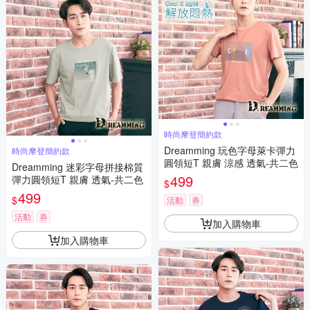
時尚摩登簡約款
Dreamming 玩色字母萊卡彈力
時尚摩登簡約款
圓領短T 親膚 涼感 透氣-共二色
Dreamming 迷彩字母拼接棉質
499
彈力圓領短T 親膚 透氣-共二色
$
499
$
活動
券
活動
券
加入購物車
加入購物車