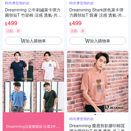
時尚摩登簡約款
時尚摩登簡約款
Dreamming 公牛刺繡萊卡彈力
Dreamming Shark拼色萊卡彈
圓領短T 竹節棉 涼感 透氣-共二
力圓領短T 親膚 涼感 透氣-共二
色
色
499
499
$
$
活動
券
活動
券
加入購物車
加入購物車
時尚摩登簡約款
Dreamming 麋鹿剪影膠印棉質
Dreamming涼夏樂購節 任選3件$599起
彈力圓領短T 親膚 透氣-共二色