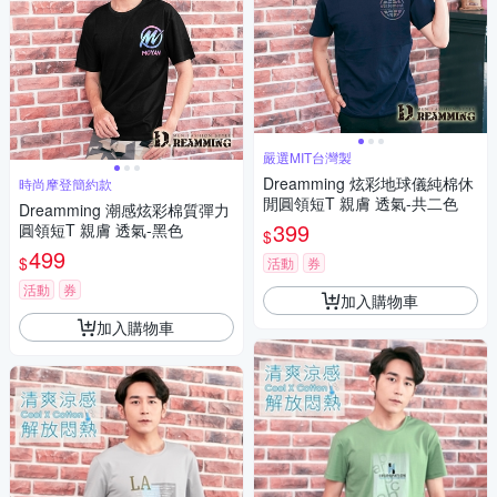
嚴選MIT台灣製
Dreamming 炫彩地球儀純棉休
時尚摩登簡約款
閒圓領短T 親膚 透氣-共二色
Dreamming 潮感炫彩棉質彈力
399
圓領短T 親膚 透氣-黑色
$
499
$
活動
券
活動
券
加入購物車
加入購物車