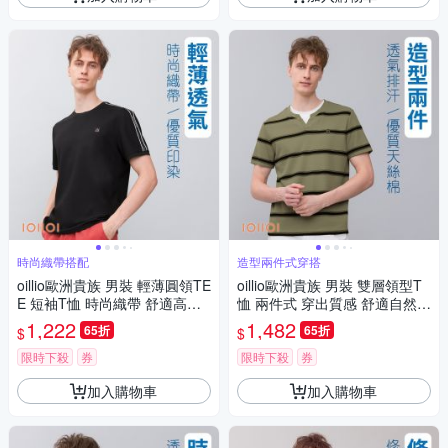
時尚織帶搭配
造型兩件式穿搭
oillio歐洲貴族 男裝 輕薄圓領TE
oillio歐洲貴族 男裝 雙層領型T
E 短袖T恤 時尚織帶 舒適高彈
恤 兩件式 穿出質感 舒適自然棉
力 防皺 黑色 法國品牌 有大尺
男女裝 綠色 法國品牌 有大尺碼
1,222
1,482
65折
65折
$
$
碼
限時下殺
券
限時下殺
券
加入購物車
加入購物車