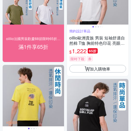
簡約設計單品
oillio歐洲貴族 男裝 短袖舒適自
oillio法國男裝歡慶88節限時65折，送好禮
然棉 T恤 胸前特色印花 亮眼吸
滿1件享65折
睛 白色 法國品牌
1,222
65折
$
限時下殺
券
加入購物車