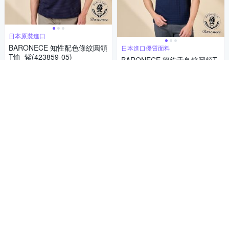
日本原裝進口
BARONECE 知性配色條紋圓領
日本進口優質面料
T恤_紫(423859-05)
BARONECE 簡約千鳥紋圓領T
2,028
恤_藍(423811-75)
89折
$
2,521
89折
$
挑戰低價
券
挑戰低價
券
加入購物車
加入購物車