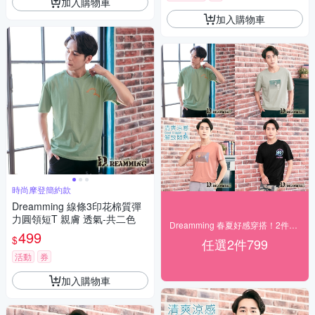
加入購物車
加入購物車
時尚摩登簡約款
Dreamming 線條3印花棉質彈
力圓領短T 親膚 透氣-共二色
Dreamming 春夏好感穿搭！2件$799
499
$
任選2件799
活動
券
加入購物車