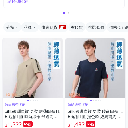
滿1件享65折
分類
品牌
快速到貨
有現貨
挑戰低價
價格低到
時尚織帶搭配
時尚織帶搭配
oillio歐洲貴族 男裝 輕薄圓領TE
oillio歐洲貴族 男裝 時尚圓領TE
E 短袖T恤 時尚織帶 舒適高彈
E 短袖T恤 撞色款 經典簡約 棉
力 防皺 卡其色 法國品牌 有大
透氣 彈力 藏青色 法國品牌 有
1,222
1,482
65折
65折
$
$
尺碼
大尺碼