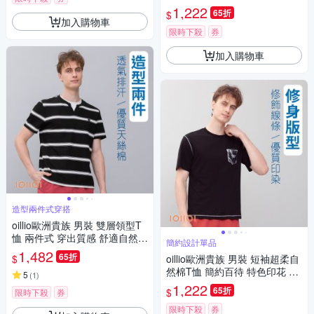
女裝 法國品牌
1,222
65折
$
加入購物車
限時下殺
券
加入購物車
造型兩件式穿搭
oillio歐洲貴族 男裝 雙層領型T
恤 兩件式 穿出質感 舒適自然棉
簡約設計單品
男女裝 黑色 法國品牌 有大尺碼
1,482
65折
$
oillio歐洲貴族 男裝 短袖超柔自
然棉T恤 簡約百待 特色印花 設
5
(
1
)
計經典 黑色 法國品牌
1,222
65折
$
限時下殺
券
限時下殺
券