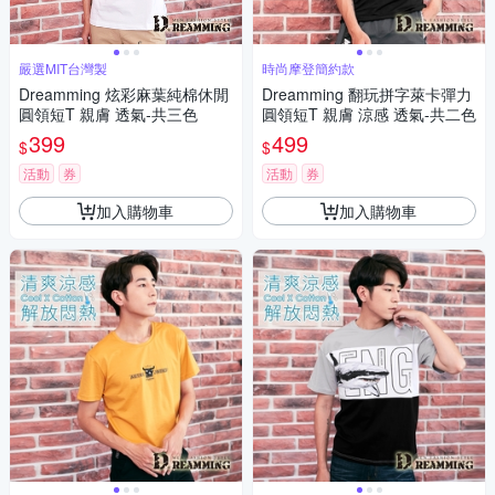
嚴選MIT台灣製
時尚摩登簡約款
Dreamming 炫彩麻葉純棉休閒
Dreamming 翻玩拼字萊卡彈力
圓領短T 親膚 透氣-共三色
圓領短T 親膚 涼感 透氣-共二色
399
499
$
$
活動
券
活動
券
加入購物車
加入購物車