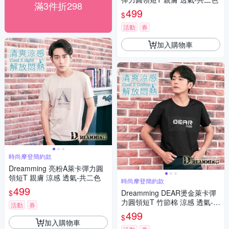
滿3件折298
499
$
活動
券
加入購物車
時尚摩登簡約款
Dreamming 亮粉A萊卡彈力圓
領短T 親膚 涼感 透氣-共二色
時尚摩登簡約款
499
$
Dreamming DEAR燙金萊卡彈
力圓領短T 竹節棉 涼感 透氣-共
活動
券
二色
499
$
加入購物車