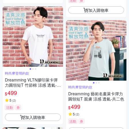
活動
券
加入購物車
時尚摩登簡約款
Dreamming VLTN膠印萊卡彈
力圓領短T 竹節棉 涼感 透氣-共
時尚摩登簡約款
二色
499
$
Dreamming 藝術名畫萊卡彈力
圓領短T 親膚 涼感 透氣-共二色
5
(
2
)
499
$
活動
券
5
(
2
)
加入購物車
活動
券