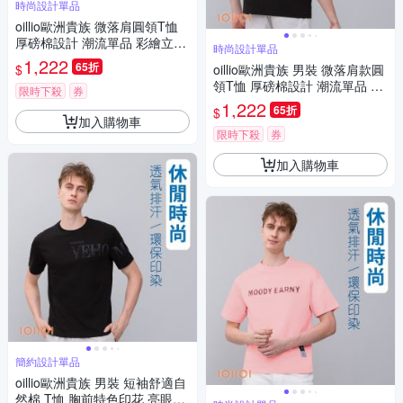
時尚設計單品
oillio歐洲貴族 微落肩圓領T恤
厚磅棉設計 潮流單品 彩繪立體
時尚設計單品
圖樣 黃色 男女裝 法國品牌
1,222
65折
$
oillio歐洲貴族 男裝 微落肩款圓
領T恤 厚磅棉設計 潮流單品 造
限時下殺
券
型立體刺繡 男女裝 黑色 法國品
1,222
65折
$
牌
加入購物車
限時下殺
券
加入購物車
簡約設計單品
oillio歐洲貴族 男裝 短袖舒適自
然棉 T恤 胸前特色印花 亮眼吸