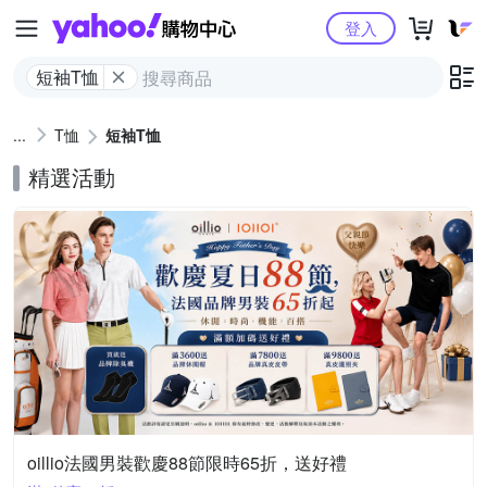
Yahoo購物中心
登入
短袖T恤
T恤
短袖T恤
精選活動
oillio法國男裝歡慶88節限時65折，送好禮