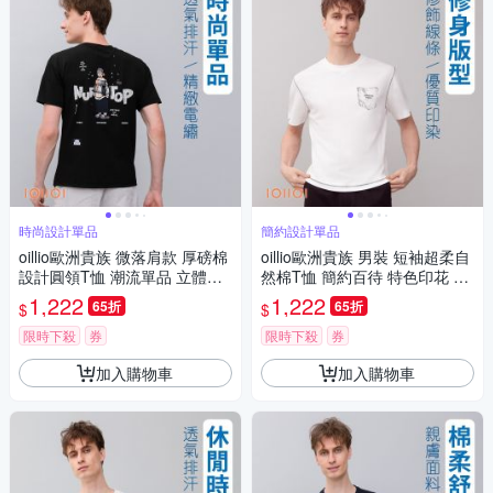
時尚設計單品
簡約設計單品
oillio歐洲貴族 微落肩款 厚磅棉
oillio歐洲貴族 男裝 短袖超柔自
設計圓領T恤 潮流單品 立體刺
然棉T恤 簡約百待 特色印花 設
繡 黑色 男女裝 法國品牌
計經典 白色 法國品牌
1,222
1,222
65折
65折
$
$
限時下殺
券
限時下殺
券
加入購物車
加入購物車