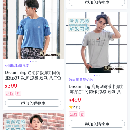
加入購物車
休閒運動新風潮
Dreamming 迷彩拼接彈力圓領
運動短T 親膚 涼感 透氣-共二色
時尚摩登簡約款
399
$
Dreamming 鹿角刺繡萊卡彈力
圓領短T 竹節棉 涼感 透氣-共二
活動
券
色
499
$
加入購物車
5
(
1
)
活動
券
加入購物車