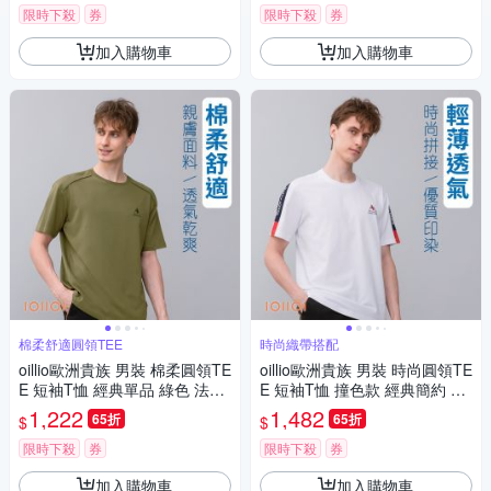
限時下殺
券
限時下殺
券
加入購物車
加入購物車
棉柔舒適圓領TEE
時尚織帶搭配
oillio歐洲貴族 男裝 棉柔圓領TE
oillio歐洲貴族 男裝 時尚圓領TE
E 短袖T恤 經典單品 綠色 法國
E 短袖T恤 撞色款 經典簡約 棉
品牌 有大尺碼
透氣 彈力 白色 法國品牌 有大
1,222
1,482
65折
65折
$
$
尺碼
限時下殺
券
限時下殺
券
加入購物車
加入購物車