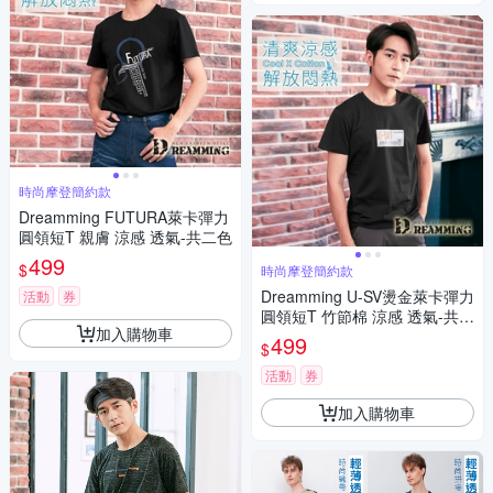
時尚摩登簡約款
Dreamming FUTURA萊卡彈力
圓領短T 親膚 涼感 透氣-共二色
499
$
時尚摩登簡約款
Dreamming U-SV燙金萊卡彈力
活動
券
圓領短T 竹節棉 涼感 透氣-共二
加入購物車
色
499
$
活動
券
加入購物車