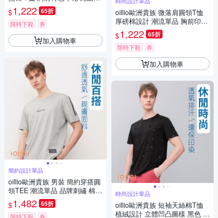
時尚設計單品
睛 黑色 法國品牌
1,222
65折
$
oillio歐洲貴族 微落肩圓領T恤
厚磅棉設計 潮流單品 胸前印花
限時下殺
券
粉紅色 男女裝 法國品牌
1,222
65折
$
加入購物車
限時下殺
券
加入購物車
簡約設計單品
oillio歐洲貴族 男裝 簡約穿搭圓
領TEE 潮流單品 品牌刺繡 棉彈
時尚設計單品
力 灰色 法國品牌
1,482
65折
$
oillio歐洲貴族 短袖天絲棉T恤
植絨設計 立體凹凸圖樣 黑色 男
限時下殺
券