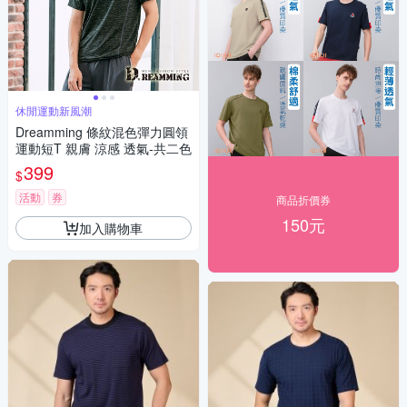
休閒運動新風潮
Dreamming 條紋混色彈力圓領
運動短T 親膚 涼感 透氣-共二色
399
$
活動
券
商品折價券
150元
加入購物車