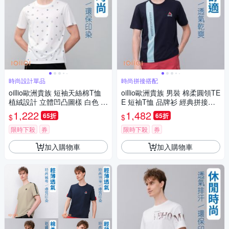
時尚設計單品
時尚拼接搭配
oillio歐洲貴族 短袖天絲棉T恤
oillio歐洲貴族 男裝 棉柔圓領TE
植絨設計 立體凹凸圖樣 白色 男
E 短袖T恤 品牌衫 經典拼接單
女裝 法國品牌
品 藏青色 法國品牌 有大尺碼
1,222
1,482
65折
65折
$
$
限時下殺
券
限時下殺
券
加入購物車
加入購物車