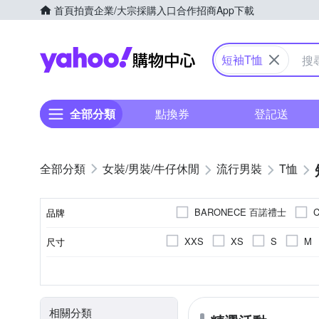
首頁
拍賣
企業/大宗採購入口
合作招商
App下載
Yahoo購物中心
短袖T恤
全部分類
點換券
登記送
女裝/男裝/牛仔休閒
流行男裝
T恤
BARONECE 百諾禮士
C
品牌
G+ 居家
Heha
Min
XXS
XS
S
M
尺寸
品牌名稱
per-pcs 派彼仕
Roush
4L(實際約2L)
6XL以上
素色
春夏
棉
正常版型
男
人造纖維
女
印花
四季
合身窄版
文字
秋冬
麻
寬
顏色
風格元素
適穿季節
主材質
版型
適用性別
相關分類