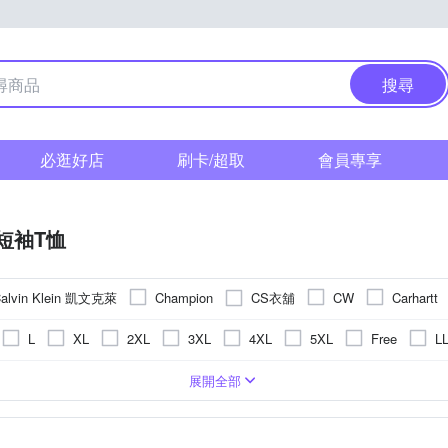
搜尋
必逛好店
刷卡/超取
會員專享
短袖T恤
alvin Klein 凱文克萊
CS衣舖
Champion
CW
Carhartt
ModaCore 摩達客
Mini 嚴選
oillio
idesign
NoMorre
L
XL
2XL
3XL
4XL
5XL
Free
L
YVONNE 以旺傢飾
TengYue
United Athle
ZENO
F
版over size
圖騰/塗鴉
絲
刺繡
一般版型
條紋
長版
格紋
拼接
動物紋
迷
展開全部