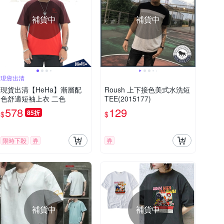
補貨中
補貨中
現貨出清
現貨出清【HeHa】漸層配
Roush 上下接色美式水洗短
色舒適短袖上衣 二色
TEE(2015177)
578
129
85折
$
$
限時下殺
券
券
補貨中
補貨中