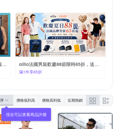
ROUSH美式夏季超人氣商品 均一下殺$166起
oillio法國男裝歡慶88節限時65折，送好禮
滿1件享65折
序
價格低到高
價格高到低
近期熱銷