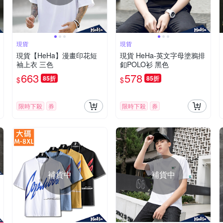
現貨
現貨
現貨【HeHa】漫畫印花短
現貨 HeHa-英文字母塗鴉排
袖上衣 三色
釦POLO衫 黑色
663
578
85折
85折
$
$
限時下殺
券
限時下殺
券
補貨中
補貨中