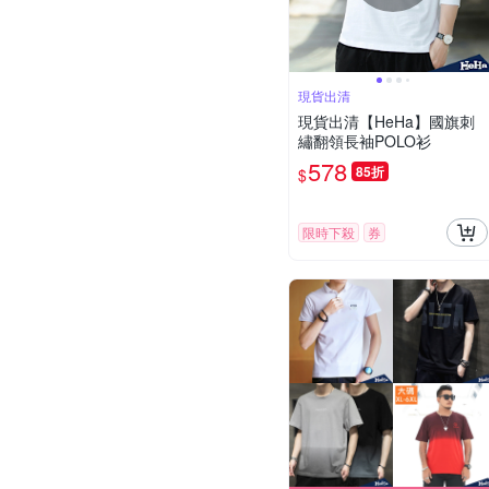
現貨出清
現貨出清【HeHa】國旗刺
繡翻領長袖POLO衫
578
85折
$
限時下殺
券