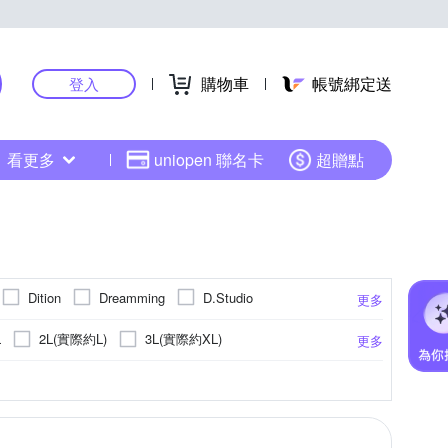
購物車
帳號綁定送
登入
看更多
uniopen 聯名卡
超贈點
Dition
Dreamming
D.Studio
更多
 歐洲貴族
pierre cardin 皮爾卡登
2L(實際約L)
3L(實際約XL)
L
更多
其他品牌
彩
點點
連帽