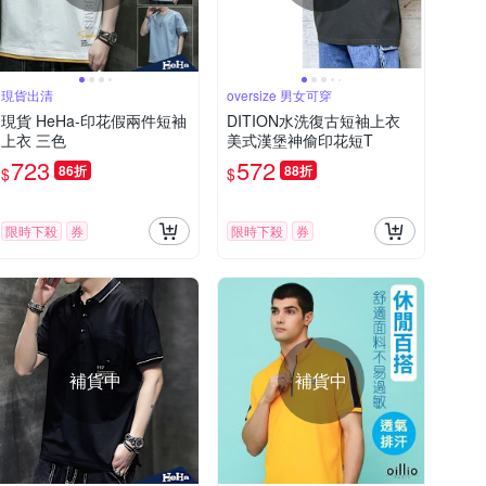
現貨出清
oversize 男女可穿
現貨 HeHa-印花假兩件短袖
DITION水洗復古短袖上衣
上衣 三色
美式漢堡神偷印花短T
723
572
86折
88折
$
$
限時下殺
券
限時下殺
券
補貨中
補貨中