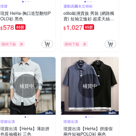
現貨
運動高爾夫立領衫
現貨 HeHa-胸口造型翻領P
oillio歐洲貴族 男裝 (網路獨
OLO衫 黑色
賣) 短袖立恤衫 超柔天絲棉
涼感透氣排汗 防皺 黃色 法
578
1,027
85折
65折
$
$
國品牌
限時下殺
券
限時下殺
券
補貨中
補貨中
現貨出清
現貨出清
現貨出清【HeHa】薄款拼
現貨出清【HeHa】拼接假
色長袖襯衫 三色
兩件短袖POLO衫 兩色