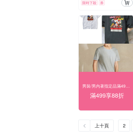
限時下殺
券
男裝/男內著指定品滿499結帳享88折
滿499享88折
上十頁
2