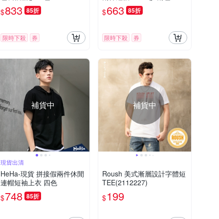
833
663
85折
85折
$
$
限時下殺
券
限時下殺
券
補貨中
補貨中
現貨出清
HeHa-現貨 拼接假兩件休閒
Roush 美式漸層設計字體短
連帽短袖上衣 四色
TEE(2112227)
748
199
85折
$
$