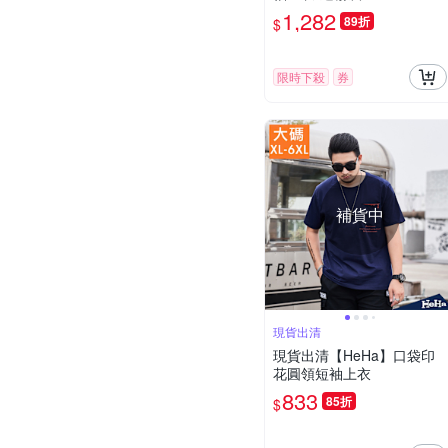
1,282
89折
$
限時下殺
券
補貨中
現貨出清
現貨出清【HeHa】口袋印
花圓領短袖上衣
833
85折
$