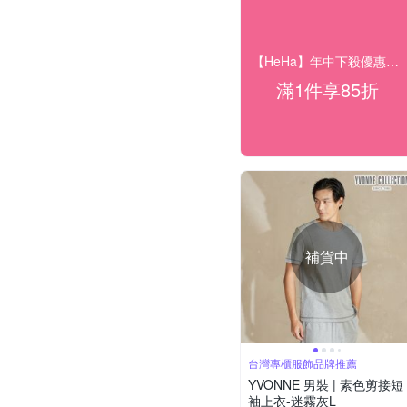
【HeHa】年中下殺優惠15 OFF
滿1件享85折
補貨中
台灣專櫃服飾品牌推薦
YVONNE 男裝 | 素色剪接短
袖上衣-迷霧灰L