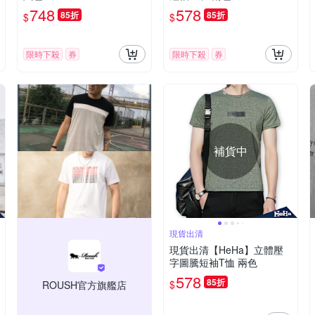
748
578
85折
85折
$
$
限時下殺
券
限時下殺
券
補貨中
現貨出清
現貨出清【HeHa】立體壓
字圖騰短袖T恤 兩色
578
85折
$
ROUSH官方旗艦店