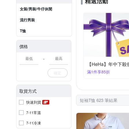
精選活動
女裝/男裝/牛仔休閒
流行男裝
T恤
價格
-
【HeHa】年中下殺優
滿1件享85折
確定
取貨方式
短袖T恤 623 筆結果
快速到貨
7-11常溫
7-11冷凍