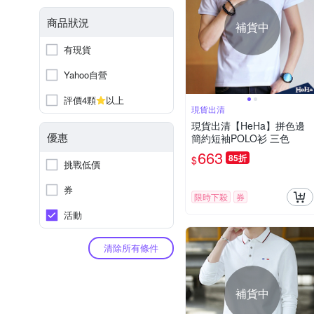
商品狀況
補貨中
有現貨
Yahoo自營
評價4顆
以上
現貨出清
現貨出清【HeHa】拼色邊
優惠
簡約短袖POLO衫 三色
663
85折
$
挑戰低價
券
限時下殺
券
活動
清除所有條件
補貨中