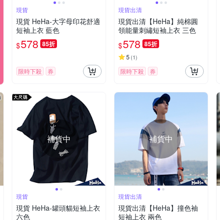
現貨
現貨出清
現貨 HeHa-大字母印花舒適
現貨出清【HeHa】純棉圓
短袖上衣 藍色
領能量刺繡短袖上衣 三色
578
578
85折
85折
$
$
5
(
1
)
限時下殺
券
限時下殺
券
補貨中
補貨中
現貨
現貨出清
現貨 HeHa-罐頭貓短袖上衣
現貨出清【HeHa】撞色袖
六色
短袖上衣 兩色