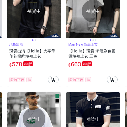
補貨中
補貨中
現貨出清
Man New 新品上市
現貨出清【HeHa】大字母
【HeHa】現貨 漸層刷色圓
印花簡約短袖上衣
領短袖上衣 三色
578
663
85折
85折
$
$
限時下殺
券
限時下殺
券
補貨中
補貨中