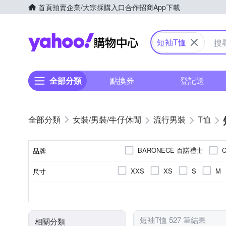
首頁
拍賣
企業/大宗採購入口
合作招商
App下載
Yahoo購物中心
短袖T恤
全部分類
點換券
登記送
女裝/男裝/牛仔休閒
流行男裝
T恤
BARONECE 百諾禮士
C
品牌
ModaCore 摩達客
Heha
XXS
XS
S
M
尺寸
品牌名稱
YVONNE 以旺傢飾
ZEN
F
LL
素色
棉
春夏
正常版型
男
人造纖維
女
印花
秋冬
合身窄版
文字
四季
麻
寬
顏色
風格元素
主材質
適穿季節
版型
適用性別
短袖T恤 527 筆結果
相關分類