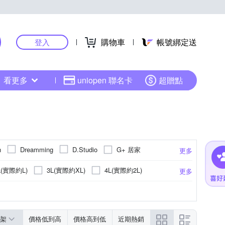
購物車
帳號綁定送
登入
看更多
uniopen 聯名卡
超贈點
G+ 居家
n
Dreamming
D.Studio
更多
cs 派彼仕
Roush
TengYue
United Athle
L(實際約L)
3L(實際約XL)
4L(實際約2L)
更多
彩
點點
連帽
架
價格低到高
價格高到低
近期熱銷