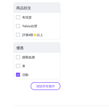
商品狀況
有現貨
Yahoo自營
評價4顆
以上
優惠
挑戰低價
券
活動
清除所有條件