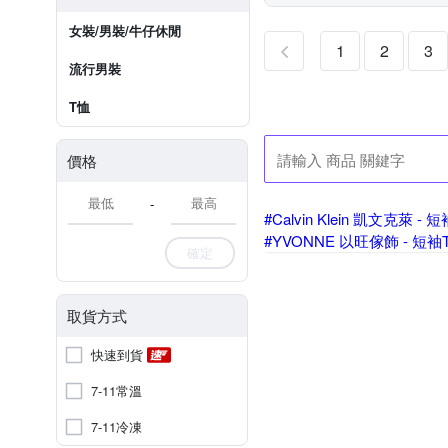
女裝/男裝/牛仔休閒
1
2
3
流行男裝
T恤
價格
-
#Calvin Klein 凱文克萊 - 
#YVONNE 以旺傢飾 - 短袖
確定
#Dreamming - 短袖T恤
#TengYue - 短袖T恤
#Un
取貨方式
快速到貨
7-11常溫
7-11冷凍