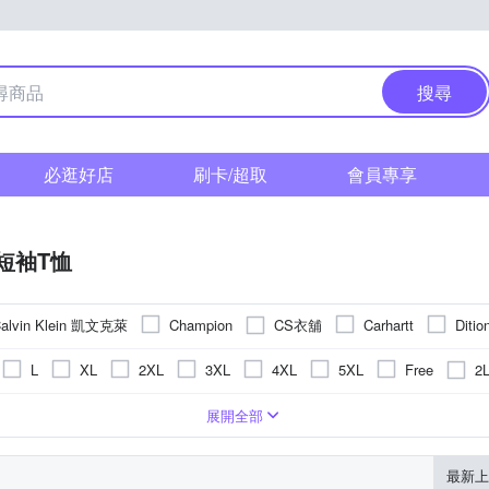
搜尋
必逛好店
刷卡/超取
會員專享
短袖T恤
alvin Klein 凱文克萊
CS衣舖
Champion
Carhartt
Ditio
oillio 歐洲貴族
pierre cardin 皮爾卡登
per-p
NoMorre
2
L
XL
2XL
3XL
4XL
5XL
Free
其他品牌
O
版over size
圖騰/塗鴉
絲
刺繡
一般版型
條紋
長版
格紋
拼接
動物紋
迷
展開全部
最新上