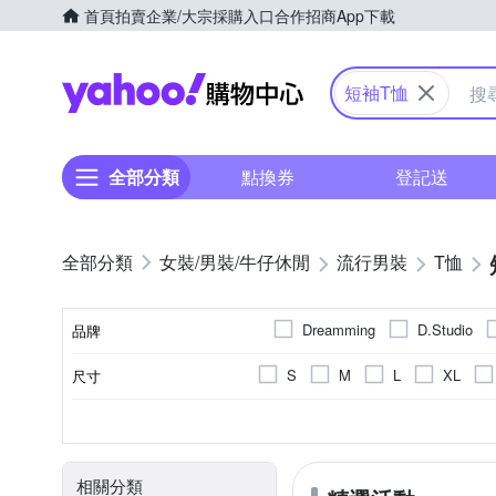
首頁
拍賣
企業/大宗採購入口
合作招商
App下載
Yahoo購物中心
短袖T恤
全部分類
點換券
登記送
女裝/男裝/牛仔休閒
流行男裝
T恤
Dreamming
D.Studio
品牌
S
M
L
XL
尺寸
品牌名稱
印花
棉
男
正常版型
春夏
人造纖維
女
素色
四季
寬版over size
文字
秋冬
麻
顏色
風格元素
主材質
適用性別
版型
適穿季節
相關分類