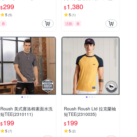
(5257284-39)
299
1,380
$
$
5
5
(
5
)
(
1
)
券
活動
券
Roush 美式賽洛棉素面水洗
Roush Roush Ltd 拉克蘭袖
短TEE(2310111)
短TEE(2310035)
199
199
$
$
5
5
(
7
)
(
2
)