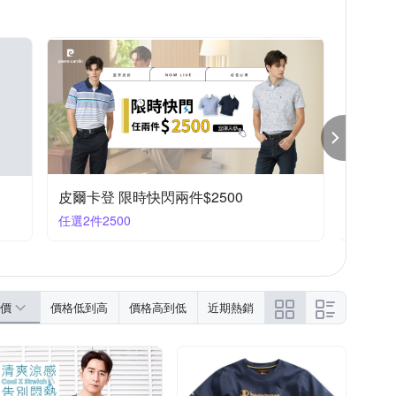
皮爾卡登 限時快閃兩件$2500
GIBB
任選2件2500
滿2件折
價
價格低到高
價格高到低
近期熱銷