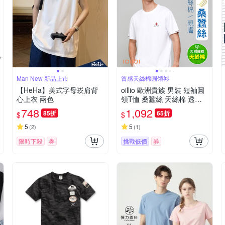
Man New 新品上市
質感天絲棉圓領衫
【HeHa】美式字母崁肩背
oillio 歐洲貴族 男裝 短袖圓
心上衣 兩色
領T恤 桑蠶絲 天絲棉 透氣
排汗 簡約時尚 防皺 白色 法
748
1,092
85折
65折
$
$
國品牌
5
5
(
2
)
(
1
)
限時下殺
券
挑戰低價
券