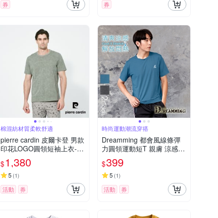
券
券
棉混紡材質柔軟舒適
時尚運動潮流穿搭
pierre cardin 皮爾卡登 男款
Dreamming 都會風線條彈
印花LOGO圓領短袖上衣-綠
力圓領運動短T 親膚 涼感
色(5257280-48)
透氣-共二色
1,380
399
$
$
5
5
(
1
)
(
1
)
活動
券
活動
券