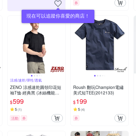
券
現在可以追蹤你喜愛的商店！
涼感/速乾/彈性/透氣
ZENO 涼感速乾圓領印花短
Roush 翻玩Champion電繡
袖T恤‧經典黑 (冰絲機能短
美式短TEE(2012133)
袖上衣/舒適感T-Shirt)
599
199
$
$
5
5
(
1
)
(
4
)
活動
券
券