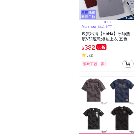
Man new 新品上市
現貨出清【HeHa】冰絲無
痕V領速乾短袖上衣 五色
332
86折
$
5
(
2
)
限時下殺
券