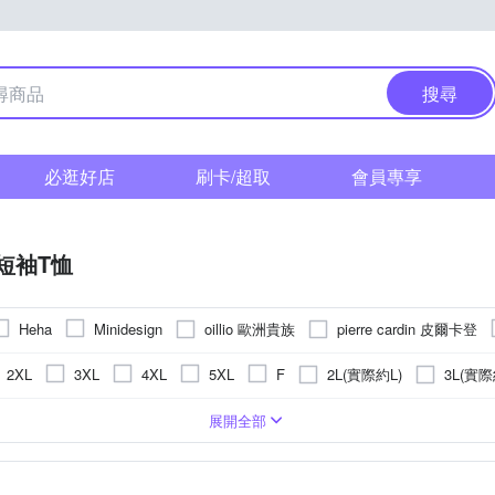
搜尋
必逛好店
刷卡/超取
會員專享
短袖T恤
oillio 歐洲貴族
pierre cardin 皮爾卡登
Heha
Minidesign
2L(實際約L)
3L(實際
2XL
3XL
4XL
5XL
F
條紋
合身窄版
圖騰/塗鴉
格紋
刺繡
拼接
迷彩
動物
展開全部