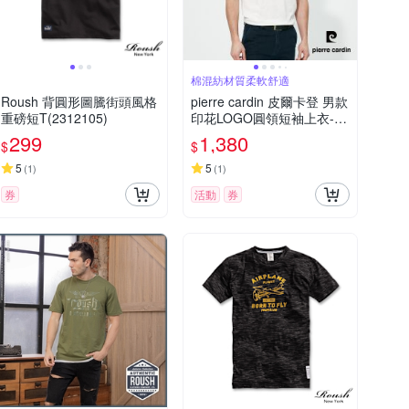
棉混紡材質柔軟舒適
Roush 背圓形圖騰街頭風格
pierre cardin 皮爾卡登 男款
重磅短T(2312105)
印花LOGO圓領短袖上衣-白
色(5257281-90)
299
1,380
$
$
5
5
(
1
)
(
1
)
券
活動
券