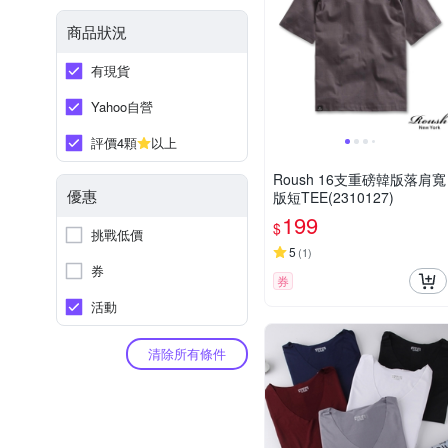
商品狀況
有現貨
Yahoo自營
評價4顆
以上
Roush 16支重磅韓版落肩寬
優惠
版短TEE(2310127)
199
$
挑戰低價
5
(
1
)
券
券
活動
清除所有條件