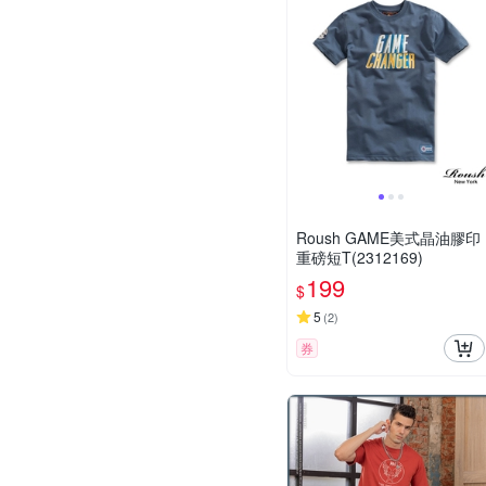
Roush GAME美式晶油膠印
重磅短T(2312169)
199
$
5
(
2
)
券