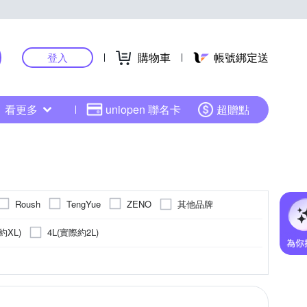
購物車
帳號綁定送
登入
看更多
uniopen 聯名卡
超贈點
其他品牌
Roush
TengYue
ZENO
約XL)
4L(實際約2L)
紋