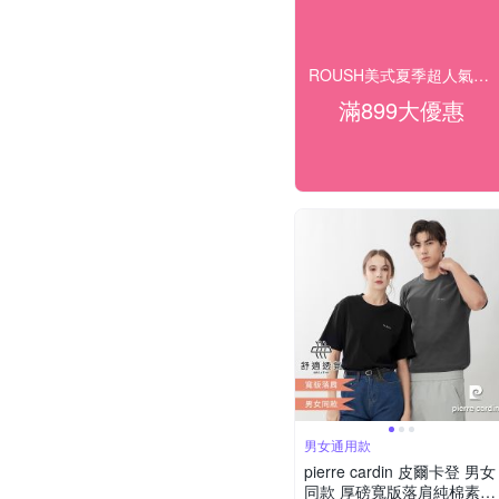
ROUSH美式夏季超人氣商品 均一下殺$166起
滿899大優惠
男女通用款
pierre cardin 皮爾卡登 男女
同款 厚磅寬版落肩純棉素色