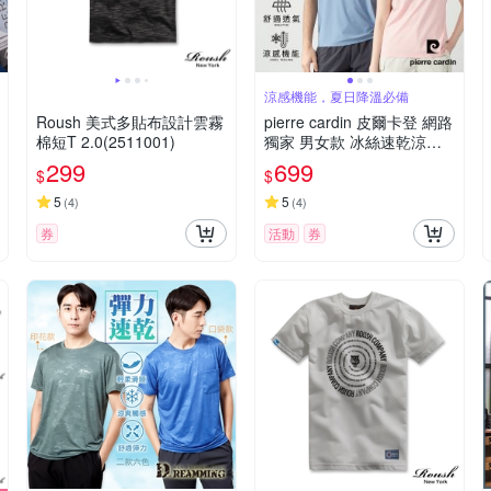
涼感機能，夏日降溫必備
Roush 美式多貼布設計雲霧
pierre cardin 皮爾卡登 網路
棉短T 2.0(2511001)
獨家 男女款 冰絲速乾涼感
短袖T恤/運動圓領上衣(多色
299
699
$
$
任選)
5
5
(
4
)
(
4
)
券
活動
券