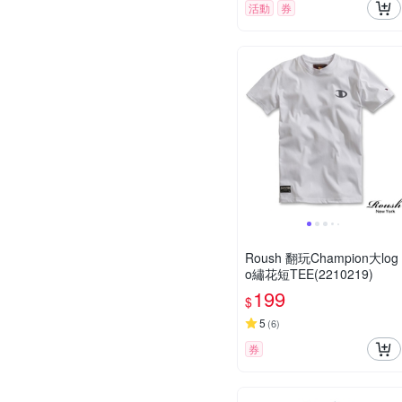
活動
券
Roush 翻玩Champion大log
o繡花短TEE(2210219)
199
$
5
(
6
)
券