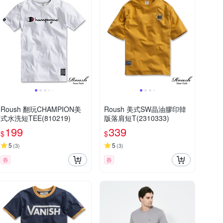
Roush 翻玩CHAMPION美
Roush 美式SW晶油膠印韓
式水洗短TEE(810219)
版落肩短T(2310333)
199
339
$
$
5
5
(
3
)
(
3
)
券
券