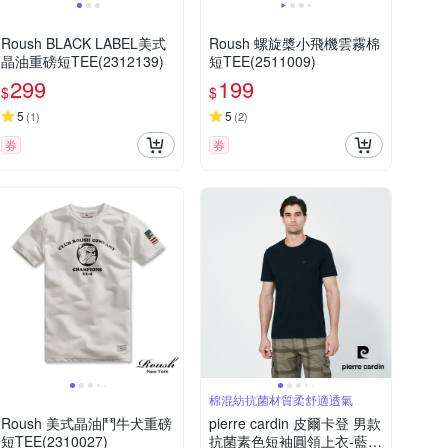
Roush BLACK LABEL美式
Roush 螺旋槳小飛機雲霧棉
晶油重磅短TEE(2312139)
短TEE(2511009)
299
199
$
$
5
5
(
1
)
(
2
)
券
券
棉混紡抗菌材質柔舒適透氣
Roush 美式晶油鬥牛犬重磅
pierre cardin 皮爾卡登 男款
短TEE(2310027)
抗菌素色短袖圓領上衣-藍色