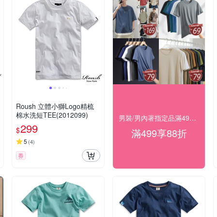
Roush 立體小獅Logo精梳
棉水洗短TEE(2012099)
男裝/男內著指定品滿499結帳享88折
299
$
滿499享88折
5
(
4
)
券