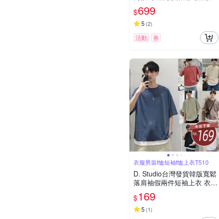
圓領短袖T恤(多色任選)
699
$
5
(
2
)
活動
券
衣服男裝t恤短袖t恤上衣T510
D. Studio台灣發貨韓版寬鬆
落肩袖假兩件短袖上衣 衣
服 男裝 t恤 短袖t恤 上衣T5
169
$
10
5
(
1
)