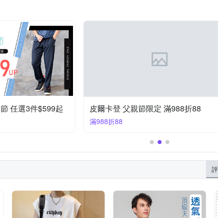
購節 任選3件$599起
皮爾卡登 父親節限定 滿988折88
滿988折88
評