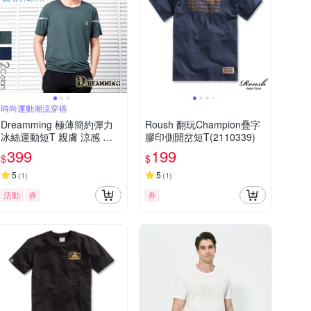
時尚運動潮流穿搭
Dreamming 極薄簡約彈力
Roush 翻玩Champion疊字
冰絲運動短T 親膚 涼感 透
膠印側開岔短T(2110339)
氣-共二色
399
199
$
$
5
5
(
1
)
(
1
)
活動
券
券