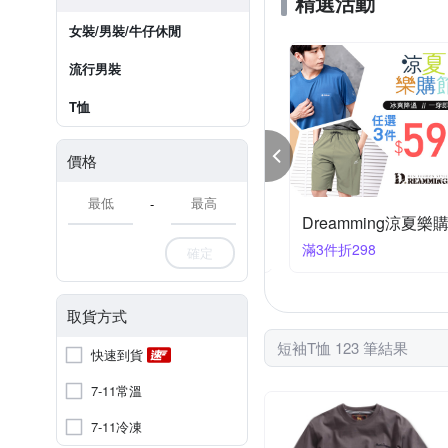
精選活動
女裝/男裝/牛仔休閒
流行男裝
T恤
價格
-
oillio法國男裝歡慶88節限時65折，送好禮
Dreamming涼夏樂
件享65折
滿3件折298
確定
取貨方式
短袖T恤 123 筆結果
快速到貨
7-11常溫
7-11冷凍