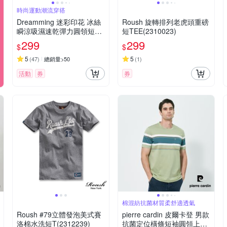
時尚運動潮流穿搭
Dreamming 迷彩印花 冰絲
Roush 旋轉排列老虎頭重磅
瞬涼吸濕速乾彈力圓領短T
短TEE(2310023)
涼感衣-共二款
299
299
$
$
5
5
(
47
)
總銷量>50
(
1
)
活動
券
券
棉混紡抗菌材質柔舒適透氣
Roush #79立體發泡美式賽
pierre cardin 皮爾卡登 男款
洛棉水洗短T(2312239)
抗菌定位橫條短袖圓領上衣-