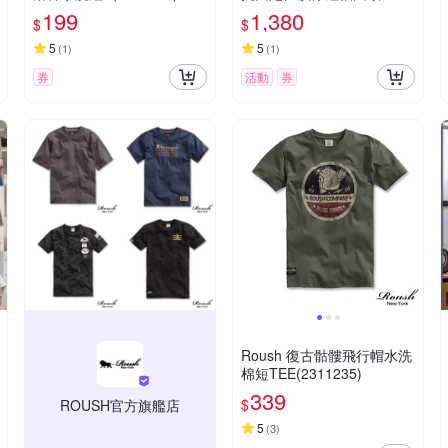
綠色(5257283-43)
199
1,380
$
$
5
5
(
1
)
(
1
)
券
活動
券
Roush 復古骷髏飛行帽水洗
棉短TEE(2311235)
339
$
ROUSH官方旗艦店
5
(
3
)