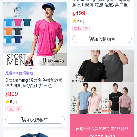
動長T 親膚 涼感 透氣-共二色
499
$
5
(
3
)
活動
券
加入購物車
嚴選MIT台灣製造
Dreamming 活力多色機能速乾
彈力運動圓領短T-共三色
399
$
5
(
1
)
活動
券
加入購物車
皮爾卡登 父親節限定 滿988折88
滿988折88