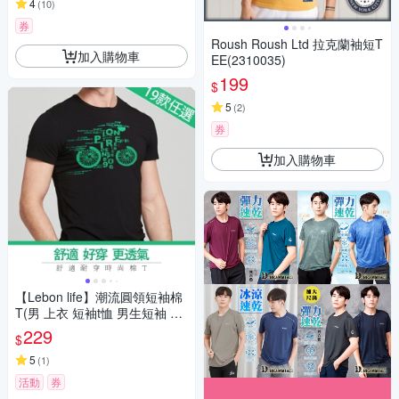
4
(
10
)
券
Roush Roush Ltd 拉克蘭袖短T
加入購物車
EE(2310035)
199
$
5
(
2
)
券
加入購物車
【Lebon life】潮流圓領短袖棉
T(男 上衣 短袖t恤 男生短袖 素
T 短T-Shirt)
229
$
5
(
1
)
活動
券