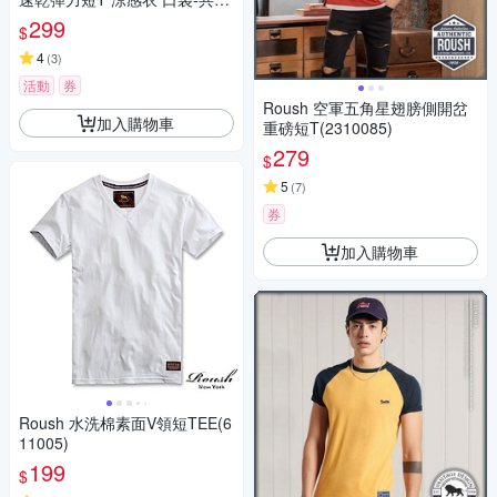
色
299
$
4
(
3
)
活動
券
Roush 空軍五角星翅膀側開岔
加入購物車
重磅短T(2310085)
279
$
5
(
7
)
券
加入購物車
Roush 水洗棉素面V領短TEE(6
11005)
199
$