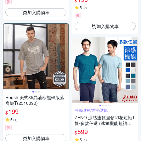
$
券
5
(
2
)
加入購物車
券
加入購物車
Roush 美式85晶油棕熊韓版落
肩短T(2310090)
199
涼感/速乾/彈性/透氣
$
ZENO 涼感速乾圓領印花短袖T
5
(
1
)
恤‧多款任選 (冰絲機能短袖上
券
衣/舒適感T-Shirt)
599
$
加入購物車
5
(
1
)