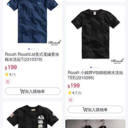
Roush RoushLtd美式電繡賽洛
棉水洗短T(2310379)
199
$
Roush 小鐵牌V領精梳棉水洗短
5
(
7
)
TEE(2215295)
券
199
$
加入購物車
4.7
(
5
)
券
加入購物車