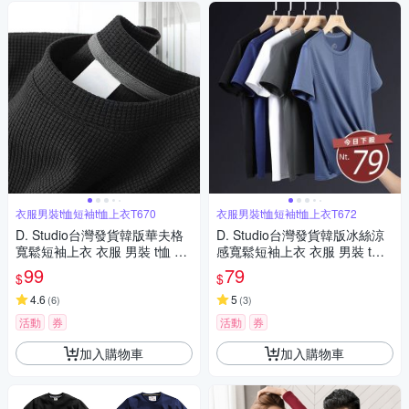
衣服男裝t恤短袖t恤上衣T670
衣服男裝t恤短袖t恤上衣T672
D. Studio台灣發貨韓版華夫格
D. Studio台灣發貨韓版冰絲涼
寬鬆短袖上衣 衣服 男裝 t恤 短
感寬鬆短袖上衣 衣服 男裝 t
袖t恤 上衣T670
恤 短袖t恤 上衣T672
99
79
$
$
4.6
5
(
6
)
(
3
)
活動
券
活動
券
加入購物車
加入購物車