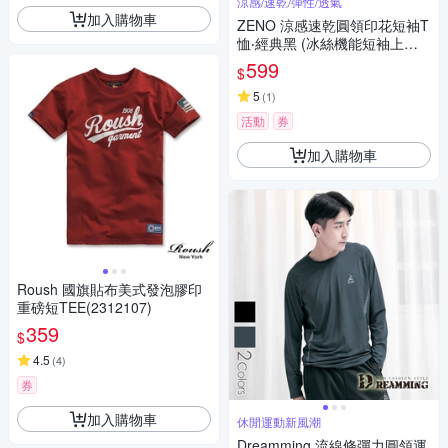
涼感/速乾/彈性/透氣
加入購物車
ZENO 涼感速乾圓領印花短袖T
恤‧經典黑 (冰絲機能短袖上衣/
舒適感T-Shirt)
599
$
5
(
1
)
活動
券
加入購物車
Roush 國旗貼布美式發泡膠印
重磅短TEE(2312107)
359
$
4.5
(
4
)
券
加入購物車
休閒運動新風潮
Dreamming 流線條彈力圓領運