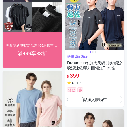
男裝/男內著指定品滿499結帳享88折
滿499享88折
熱銷 Big Size
Dreamming 加大尺碼 冰絲瞬涼
吸濕速乾彈力圓領短T 涼感衣-
共六色
359
$
4.9
(
11
)
活動
券
加入購物車