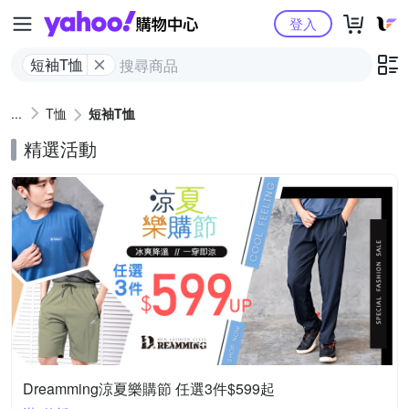
Yahoo購物中心
登入
短袖T恤
T恤
短袖T恤
精選活動
Dreamming涼夏樂購節 任選3件$599起