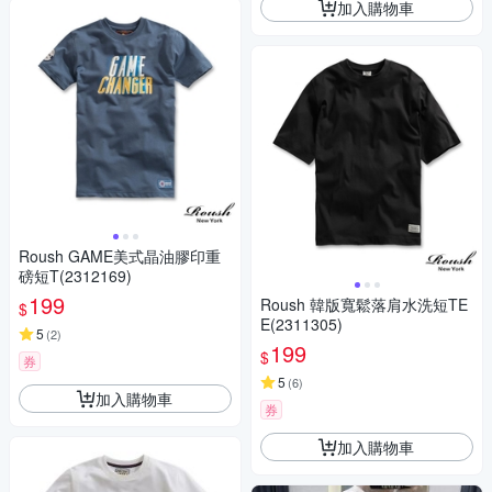
加入購物車
Roush GAME美式晶油膠印重
磅短T(2312169)
199
Roush 韓版寬鬆落肩水洗短TE
$
E(2311305)
5
(
2
)
199
$
券
5
(
6
)
加入購物車
券
加入購物車