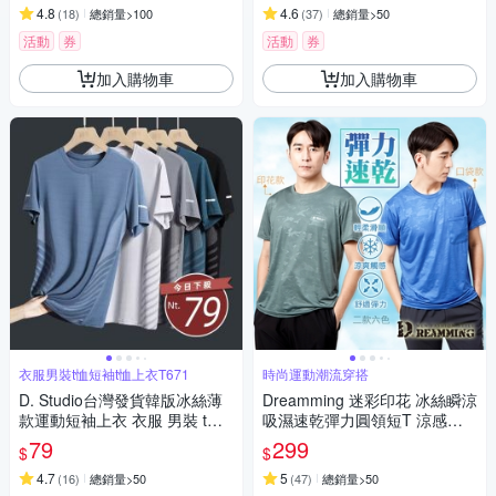
4.8
4.6
(
18
)
總銷量>100
(
37
)
總銷量>50
活動
券
活動
券
加入購物車
加入購物車
衣服男裝t恤短袖t恤上衣T671
時尚運動潮流穿搭
D. Studio台灣發貨韓版冰絲薄
Dreamming 迷彩印花 冰絲瞬涼
款運動短袖上衣 衣服 男裝 t
吸濕速乾彈力圓領短T 涼感衣-
恤 短袖t恤 上衣T671
共二款
79
299
$
$
4.7
5
(
16
)
總銷量>50
(
47
)
總銷量>50