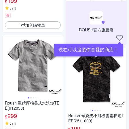
199
$
5
(
1
)
券
加入購物車
ROUSH官方旗艦店
現在可以追蹤你喜愛的商店！
Roush 重磅厚棉美式水洗短TE
E(912058)
299
Roush 螺旋槳小飛機雲霧棉短T
$
EE(2511009)
5
(
1
)
199