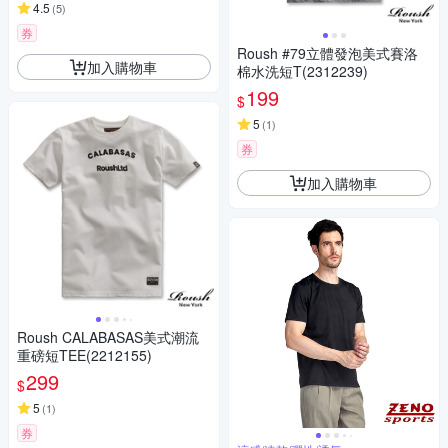
4.5
(
5
)
券
Roush #79立體發泡美式賽洛
加入購物車
棉水洗短T(2312239)
199
$
5
(
1
)
券
加入購物車
Roush CALABASAS美式潮流
重磅短TEE(2212155)
299
$
5
(
1
)
券