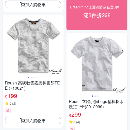
加入購物車
Dreamming涼夏樂購節 任選3件$599起
滿3件折298
Roush 高磅數雲霧柔棉圓領TE
E (710021)
199
$
Roush 立體小獅Logo精梳棉水
5
(
2
)
洗短TEE(2012099)
券
299
$
加入購物車
5
(
4
)
券