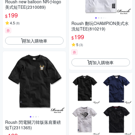
Roush new balloon NR小logo
美式短TEE(2310089)
199
$
4.5
Roush 翻玩CHAMPION美式水
(
8
)
洗短TEE(810219)
券
199
$
加入購物車
5
(
3
)
券
加入購物車
Roush 閃電關刀韓版落肩重磅
短T(2311365)