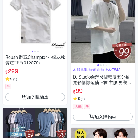
Roush 翻玩Champion小繡花棉
質短TEE(912279)
299
衣服男裝t恤短袖t恤上衣T548
$
D. Studio台灣發貨韓版五分袖
5
(
1
)
寬鬆慵懶短袖上衣 衣服 男裝 t
券
恤 短袖t恤 上衣T548
99
$
加入購物車
5
(
4
)
活動
券
加入購物車