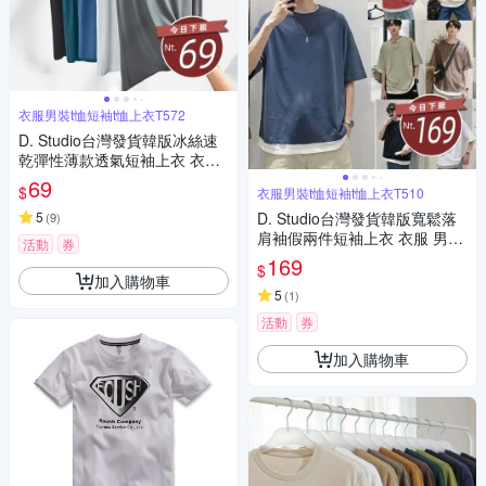
衣服男裝t恤短袖t恤上衣T572
D. Studio台灣發貨韓版冰絲速
乾彈性薄款透氣短袖上衣 衣
服 男裝 t恤 短袖t恤 上衣T572
69
$
衣服男裝t恤短袖t恤上衣T510
5
D. Studio台灣發貨韓版寬鬆落
(
9
)
肩袖假兩件短袖上衣 衣服 男
活動
券
裝 t恤 短袖t恤 上衣T510
169
$
加入購物車
5
(
1
)
活動
券
加入購物車