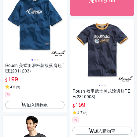
Roush 美式衝浪板韓版落肩短T
EE(2311203)
199
$
4.3
(
9
)
Roush 盔甲武士美式滾邊短TE
券
E(2310003)
199
加入購物車
$
4.7
(
3
)
券
加入購物車