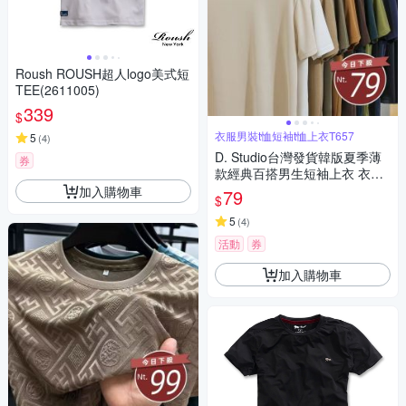
Roush ROUSH超人logo美式短
TEE(2611005)
339
$
衣服男裝t恤短袖t恤上衣T657
5
(
4
)
D. Studio台灣發貨韓版夏季薄
券
款經典百搭男生短袖上衣 衣
服 男裝 t恤 短袖t恤 上衣T657
加入購物車
79
$
5
(
4
)
活動
券
加入購物車