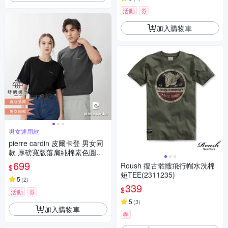
活動
券
加入購物車
男女通用款
pierre cardin 皮爾卡登 男女同
款 厚磅寬版落肩純棉素色圓領
短袖T恤(多色任選)
699
Roush 復古骷髏飛行帽水洗棉
$
短TEE(2311235)
5
(
2
)
339
$
活動
券
5
(
3
)
加入購物車
券