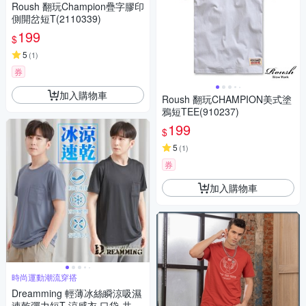
Roush 翻玩Champion疊字膠印
側開岔短T(2110339)
199
$
5
(
1
)
券
加入購物車
Roush 翻玩CHAMPION美式塗
鴉短TEE(910237)
199
$
5
(
1
)
券
加入購物車
時尚運動潮流穿搭
Dreamming 輕薄冰絲瞬涼吸濕
速乾彈力短T 涼感衣 口袋-共六