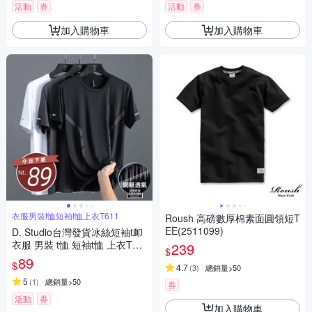
活動
券
活動
券
加入購物車
加入購物車
衣服男裝t恤短袖t恤上衣T611
Roush 高磅數厚棉素面圓領短T
EE(2511099)
D. Studio台灣發貨冰絲短袖t卹
衣服 男裝 t恤 短袖t恤 上衣T61
239
$
1
89
$
4.7
(
3
)
總銷量>50
5
(
1
)
總銷量>50
券
活動
券
加入購物車