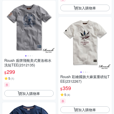
加入購物車
Roush 盾牌飛靴美式賽洛棉水
洗短TEE(2312135)
299
$
Roush 彩繪國旗大麻葉重磅短T
5
(
1
)
EE(2312267)
券
359
$
加入購物車
5
(
4
)
券
加入購物車