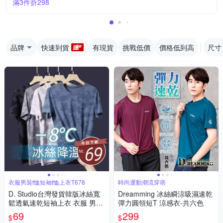
滿3件折298
品牌
快速到貨
有現貨
挑戰低價
價格低到高
尺寸
衣服男裝t恤短袖t恤上衣T678
時尚運動潮流穿搭
D. Studio台灣發貨韓版冰絲寬
Dreamming 冰絲瞬涼吸濕速乾
鬆透氣速乾短袖上衣 衣服 男
彈力圓領短T 涼感衣-共六色
裝 t恤 短袖t恤 上衣T678
69
299
$
$