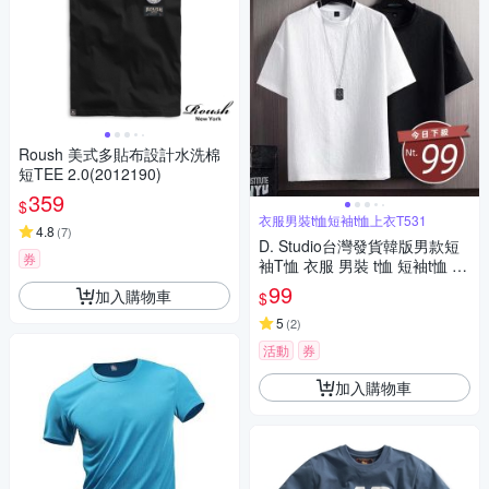
Roush 美式多貼布設計水洗棉
短TEE 2.0(2012190)
359
$
衣服男裝t恤短袖t恤上衣T531
4.8
(
7
)
D. Studio台灣發貨韓版男款短
券
袖T恤 衣服 男裝 t恤 短袖t恤 上
衣T531
99
加入購物車
$
5
(
2
)
活動
券
加入購物車