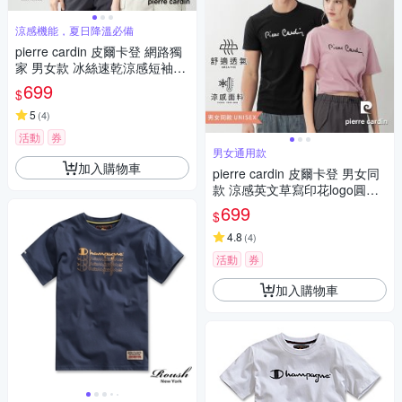
涼感機能，夏日降溫必備
pierre cardin 皮爾卡登 網路獨
家 男女款 冰絲速乾涼感短袖T
恤/運動圓領上衣(多色任選)
699
$
5
(
4
)
活動
券
男女通用款
加入購物車
pierre cardin 皮爾卡登 男女同
款 涼感英文草寫印花logo圓領
短袖T恤(多色任選)
699
$
4.8
(
4
)
活動
券
加入購物車