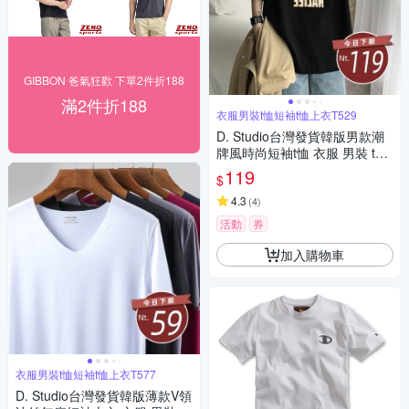
GIBBON 爸氣狂歡 下單2件折188
滿2件折188
衣服男裝t恤短袖t恤上衣T529
D. Studio台灣發貨韓版男款潮
牌風時尚短袖t恤 衣服 男裝 t
恤 短袖t恤 上衣T529
119
$
4.3
(
4
)
活動
券
加入購物車
衣服男裝t恤短袖t恤上衣T577
D. Studio台灣發貨韓版薄款V領