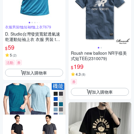
衣服男裝t恤短袖t恤上衣T679
D. Studio台灣發貨寬鬆透氣速
乾運動短袖上衣 衣服 男裝 t
恤 短袖t恤 上衣T679
59
$
Roush new balloon NR字樣美
5
(
2
)
式短TEE(2310079)
活動
券
199
$
加入購物車
4.3
(
8
)
券
加入購物車