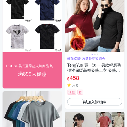
輕盈保暖 內搭外穿皆適合
TengYue 買一送一 男款輕磨毛
ROUSH美式夏季超人氣商品 均一下殺$166起
彈性保暖高領發熱上衣 發熱衣
滿899大優惠
保暖衣 內搭上衣 長袖上衣 4色
458
$
4尺寸
5
(
1
)
活動
券
加入購物車