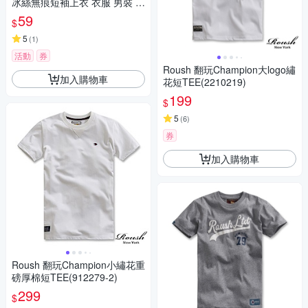
冰絲無痕短袖上衣 衣服 男裝 t
恤 短袖t恤 上衣T577
59
$
5
(
1
)
活動
券
Roush 翻玩Champion大logo繡
加入購物車
花短TEE(2210219)
199
$
5
(
6
)
券
加入購物車
Roush 翻玩Champion小繡花重
磅厚棉短TEE(912279-2)
299
$