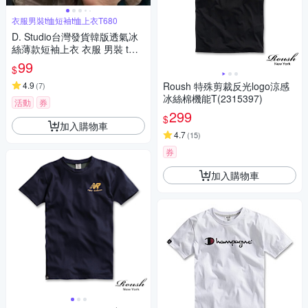
衣服男裝t恤短袖t恤上衣T680
D. Studio台灣發貨韓版透氣冰
絲薄款短袖上衣 衣服 男裝 t
恤 短袖t恤 上衣T680
99
$
4.9
Roush 特殊剪裁反光logo涼感
(
7
)
冰絲棉機能T(2315397)
活動
券
299
$
加入購物車
4.7
(
15
)
券
加入購物車