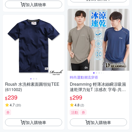
加入購物車
時尚運動潮流穿搭
Roush 水洗棉素面圓領短TEE
Dreamming 輕薄冰絲瞬涼吸濕
(611002)
速乾彈力短T 涼感衣 字母-共六
色
239
299
$
$
4.7
4.8
(
20
)
(
2
)
券
活動
券
加入購物車
加入購物車