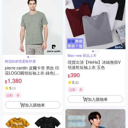
Man new 新品上市
棉混紡材質柔軟舒適
現貨出清【HeHa】冰絲無痕V
領速乾短袖上衣 五色
pierre cardin 皮爾卡登 男款 印
花LOGO圓領短袖上衣-綠色(52
390
$
57280-48)
1,380
$
5
(
2
)
5
(
1
)
活動
券
活動
券
加入購物車
加入購物車