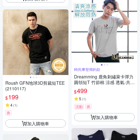
時尚摩登簡約款
Dreamming 鹿角刺繡萊卡彈力
圓領短T 竹節棉 涼感 透氣-共二
Roush GFN地球3D剪裁短TEE
色
(2110117)
499
$
199
$
5
(
1
)
4
(
1
)
活動
券
券
加入購物車
加入購物車