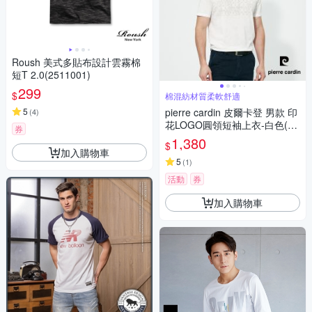
Roush 美式多貼布設計雲霧棉
短T 2.0(2511001)
299
$
棉混紡材質柔軟舒適
5
pierre cardin 皮爾卡登 男款 印
(
4
)
花LOGO圓領短袖上衣-白色(52
券
57281-90)
1,380
$
加入購物車
5
(
1
)
活動
券
加入購物車