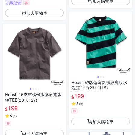
加入購物車
挑戰低價
券
加入購物車
Roush 韓版落肩斜橫紋寬版水
洗短TEE(2311115)
Roush 16支重磅韓版落肩寬版
199
$
短TEE(2310127)
5
(
3
)
199
$
券
5
(
1
)
加入購物車
券
加入購物車