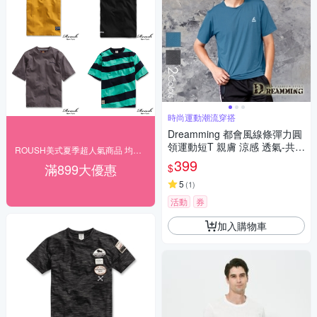
時尚運動潮流穿搭
Dreamming 都會風線條彈力圓
領運動短T 親膚 涼感 透氣-共二
ROUSH美式夏季超人氣商品 均一下殺$166起
色
399
滿899大優惠
$
5
(
1
)
活動
券
加入購物車