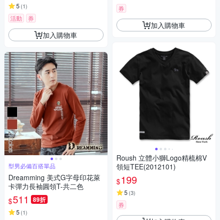
5
(
1
)
券
活動
券
加入購物車
加入購物車
Roush 立體小獅Logo精梳棉V
型男必備百搭單品
領短TEE(2012101)
Dreamming 美式G字母印花萊
199
$
卡彈力長袖圓領T-共二色
5
(
3
)
511
89折
$
券
5
(
1
)