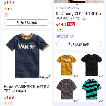
199
$
秋冬潮流必敗單品
5
(
1
)
Dreamming 閃電拼接字母彈力
券
休閒圓領長T-共二色
加入購物車
440
89折
$
5
(
1
)
挑戰低價
券
加入購物車
Roush VANISH美式貼布滾邊短
TEE(2310037)
199
$
5
(
1
)