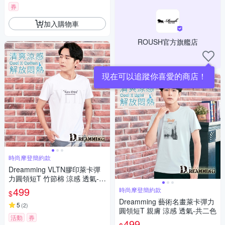
券
加入購物車
ROUSH官方旗艦店
現在可以追蹤你喜愛的商店！
時尚摩登簡約款
Dreamming VLTN膠印萊卡彈
力圓領短T 竹節棉 涼感 透氣-共
二色
499
時尚摩登簡約款
$
Dreamming 藝術名畫萊卡彈力
5
(
2
)
圓領短T 親膚 涼感 透氣-共二色
活動
券
499