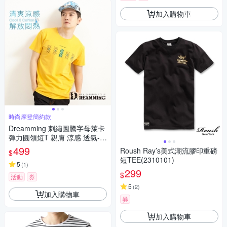
加入購物車
時尚摩登簡約款
Dreamming 刺繡圖騰字母萊卡
彈力圓領短T 親膚 涼感 透氣-共
二色
499
Roush Ray’s美式潮流膠印重磅
$
短TEE(2310101)
5
(
1
)
299
$
活動
券
5
(
2
)
加入購物車
券
加入購物車