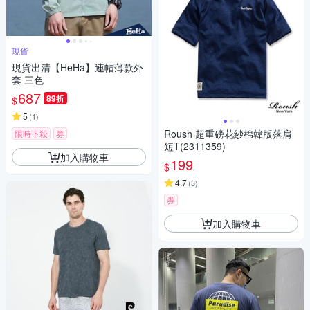
現貨
現貨出清【HeHa】連帽薄款外
套 三色
687
89折
$
5
(
1
)
Roush 超重磅花紗棉韓版落肩
限時下殺
券
短T(2311359)
加入購物車
199
$
4.7
(
3
)
券
加入購物車