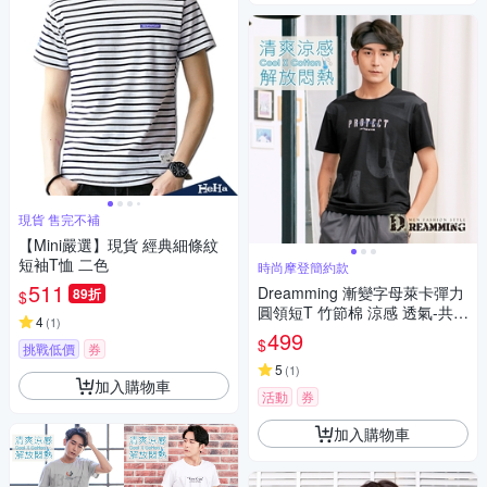
現貨 售完不補
【Mini嚴選】現貨 經典細條紋
短袖T恤 二色
時尚摩登簡約款
511
Dreamming 漸變字母萊卡彈力
89折
$
圓領短T 竹節棉 涼感 透氣-共二
4
(
1
)
色
499
$
挑戰低價
券
5
(
1
)
加入購物車
活動
券
加入購物車