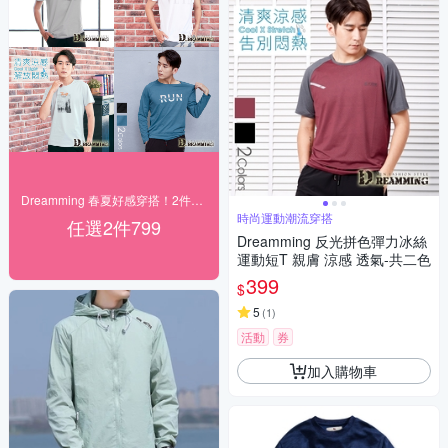
Dreamming 春夏好感穿搭！2件$799
時尚運動潮流穿搭
任選2件799
Dreamming 反光拼色彈力冰絲
運動短T 親膚 涼感 透氣-共二色
399
$
5
(
1
)
活動
券
加入購物車