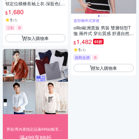
領定位橫條長袖上衣-深藍色(52
45211-38)
1,680
$
5
(
1
)
造型兩件式穿搭
oillio歐洲貴族 男裝 雙層領型T
活動
券
恤 兩件式 穿出質感 舒適自然棉
加入購物車
男女裝 黑色 法國品牌 有大尺碼
1,482
65折
$
5
(
1
)
挑戰低價
券
加入購物車
男裝/男內著指定品滿499結帳享88折
滿499享88折