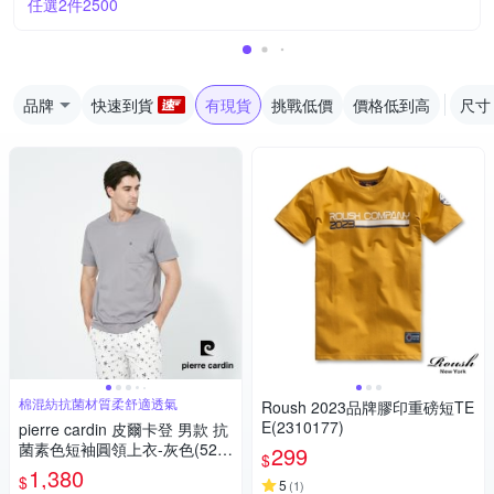
任選2件2500
品牌
快速到貨
有現貨
挑戰低價
價格低到高
尺寸
棉混紡抗菌材質柔舒適透氣
Roush 2023品牌膠印重磅短TE
E(2310177)
pierre cardin 皮爾卡登 男款 抗
菌素色短袖圓領上衣-灰色(525
299
$
7284-95)
1,380
$
5
(
1
)