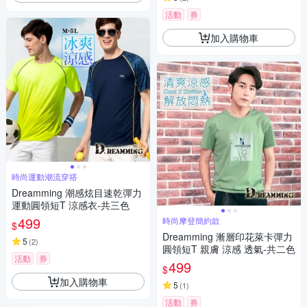
活動
券
加入購物車
時尚運動潮流穿搭
Dreamming 潮感炫目速乾彈力
運動圓領短T 涼感衣-共三色
499
時尚摩登簡約款
$
Dreamming 漸層印花萊卡彈力
5
(
2
)
圓領短T 親膚 涼感 透氣-共二色
活動
券
499
$
加入購物車
5
(
1
)
活動
券