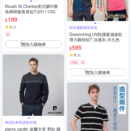
Roush St Charles美式膠印賽
洛棉韓版落肩短T(2311133)
199
$
5
(
3
)
時尚運動潮流穿搭
Dreamming UV防護吸濕速乾
券
彈力圓領短T 涼感衣-共九色
加入購物車
585
$
5
(
3
)
活動
券
加入購物車
棉混紡材質柔軟舒適
pierre cardin 皮爾卡登 男款 圓