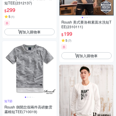
短TEE(2312137)
299
$
5
(
1
)
Roush 美式賽洛棉素面水洗短T
券
EE(2310111)
加入購物車
199
$
5
(
7
)
券
加入購物車
短T節
Roush 側開岔假兩件高磅數雲
霧棉短TEE(710019)