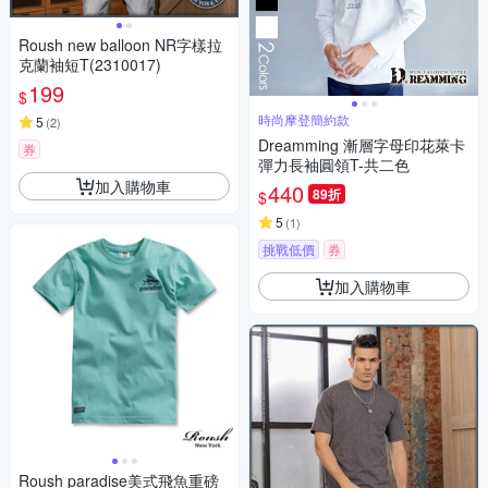
Roush new balloon NR字樣拉
克蘭袖短T(2310017)
199
$
時尚摩登簡約款
5
(
2
)
Dreamming 漸層字母印花萊卡
券
彈力長袖圓領T-共二色
加入購物車
440
89折
$
5
(
1
)
挑戰低價
券
加入購物車
Roush paradise美式飛魚重磅