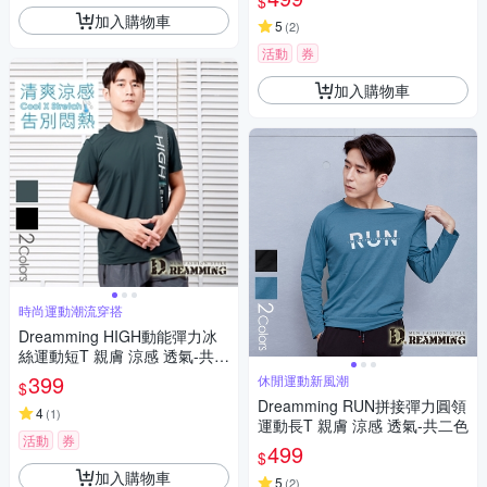
$
加入購物車
5
(
2
)
活動
券
加入購物車
時尚運動潮流穿搭
Dreamming HIGH動能彈力冰
絲運動短T 親膚 涼感 透氣-共二
色
399
休閒運動新風潮
$
Dreamming RUN拼接彈力圓領
4
(
1
)
運動長T 親膚 涼感 透氣-共二色
活動
券
499
$
加入購物車
5
(
2
)