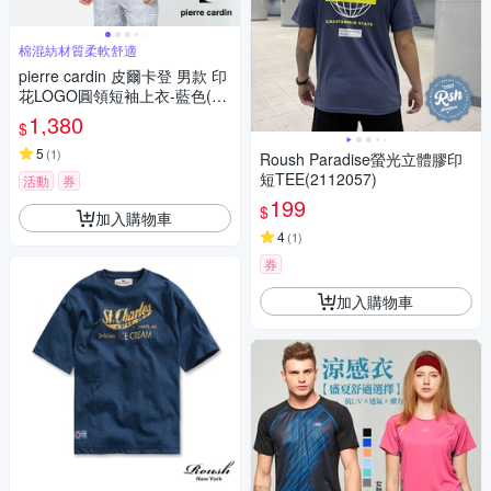
棉混紡材質柔軟舒適
pierre cardin 皮爾卡登 男款 印
花LOGO圓領短袖上衣-藍色(52
57280-38)
1,380
$
5
(
1
)
Roush Paradise螢光立體膠印
短TEE(2112057)
活動
券
199
$
加入購物車
4
(
1
)
券
加入購物車