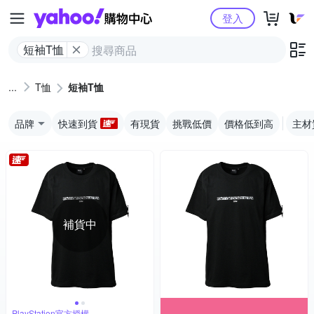
Yahoo購物中心
登入
短袖T恤
T恤
短袖T恤
品牌
快速到貨
有現貨
挑戰低價
價格低到高
主材
補貨中
PlayStation官方授權