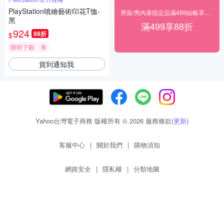
PlayStation噴繪藝術印花T恤-
男裝/男內著指定品滿499結帳享88折
黑
滿499享88折
924
88折
$
限時下殺
券
貨到通知我
Yahoo台灣電子商務 版權所有 © 2026 服務條款(
更新
)
客服中心
|
關於我們
|
購物須知
網路安全
|
隱私權
|
分類地圖