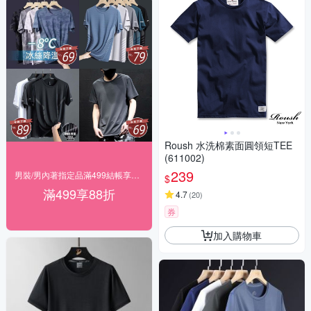
Roush 水洗棉素面圓領短TEE
(611002)
239
男裝/男內著指定品滿499結帳享88折
$
滿499享88折
4.7
(
20
)
券
加入購物車