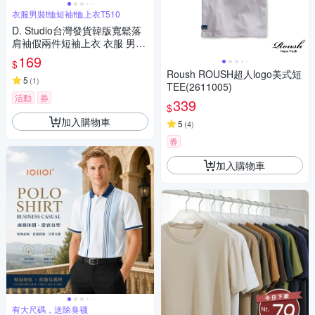
衣服男裝t恤短袖t恤上衣T510
D. Studio台灣發貨韓版寬鬆落
肩袖假兩件短袖上衣 衣服 男
裝 t恤 短袖t恤 上衣T510
169
$
Roush ROUSH超人logo美式短
5
(
1
)
TEE(2611005)
活動
券
339
$
加入購物車
5
(
4
)
券
加入購物車
有大尺碼，送除臭襪