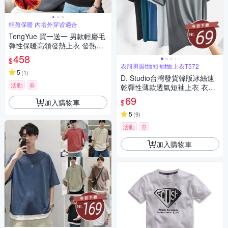
輕盈保暖 內搭外穿皆適合
TengYue 買一送一 男款輕磨毛
彈性保暖高領發熱上衣 發熱衣
保暖衣 內搭上衣 長袖上衣 4色
458
$
4尺寸
衣服男裝t恤短袖t恤上衣T572
5
(
1
)
D. Studio台灣發貨韓版冰絲速
活動
券
乾彈性薄款透氣短袖上衣 衣
服 男裝 t恤 短袖t恤 上衣T572
69
加入購物車
$
5
(
9
)
活動
券
加入購物車