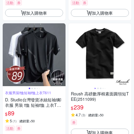
活動
券
活動
券
加入購物車
加入購物車
衣服男裝t恤短袖t恤上衣T611
Roush 高磅數厚棉素面圓領短T
EE(2511099)
D. Studio台灣發貨冰絲短袖t卹
衣服 男裝 t恤 短袖t恤 上衣T61
239
$
1
89
$
4.7
(
3
)
總銷量>50
5
(
1
)
總銷量>50
券
活動
券
加入購物車