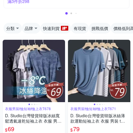
滿3件折298
分類
品牌
快速到貨
有現貨
挑戰低價
價格低到
衣服男裝t恤短袖t恤上衣T678
衣服男裝t恤短袖t恤上衣T671
D. Studio台灣發貨韓版冰絲寬
D. Studio台灣發貨韓版冰絲薄
鬆透氣速乾短袖上衣 衣服 男
款運動短袖上衣 衣服 男裝 t
裝 t恤 短袖t恤 上衣T678
恤 短袖t恤 上衣T671
69
79
$
$