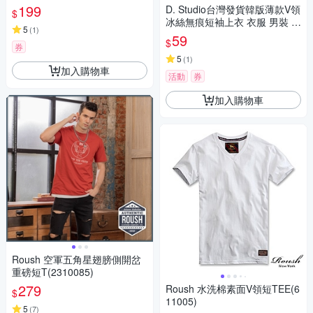
199
D. Studio台灣發貨韓版薄款V領
$
冰絲無痕短袖上衣 衣服 男裝 t
5
(
1
)
恤 短袖t恤 上衣T577
59
$
券
5
(
1
)
加入購物車
活動
券
加入購物車
Roush 空軍五角星翅膀側開岔
重磅短T(2310085)
279
Roush 水洗棉素面V領短TEE(6
$
11005)
5
(
7
)