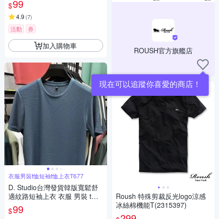
99
$
4.9
(
7
)
活動
券
加入購物車
ROUSH官方旗艦店
衣服男裝t恤短袖t恤上衣T677
D. Studio台灣發貨韓版寬鬆舒
適紋路短袖上衣 衣服 男裝 t
Roush 特殊剪裁反光logo涼感
恤 短袖t恤 上衣T677
冰絲棉機能T(2315397)
99
$
299