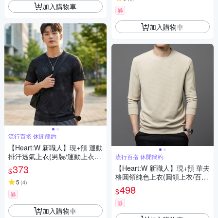
加入購物車
券
加入購物車
流行百搭 休閒簡約
【Heart:W 新職人】現+預 運動
排汗透氣上衣(男裝/運動上衣/
流行百搭 休閒簡約
排汗衫/百搭/T恤)
373
【Heart:W 新職人】現+預 華夫
$
格圓領純色上衣(圓領上衣/百
5
(
4
)
搭/長袖T)
498
$
券
券
加入購物車