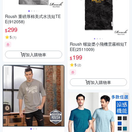
Roush 重磅厚棉美式水洗短TE
E(912058)
299
$
5
(
1
)
Roush 螺旋槳小飛機雲霧棉短T
券
EE(2511009)
加入購物車
199
$
5
(
2
)
券
加入購物車