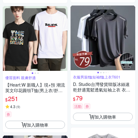
衣服男裝t恤短袖t恤上衣T601
優質面料 親膚舒適
D. Studio台灣發貨韓版冰絲速
【Heart:W 新職人】現+預 潮流
乾舒適寬鬆透氣短袖上衣 衣
英文印花圓領T恤(男上衣/舒適/
服 男裝 t恤 短袖t恤 上衣T601
百搭/休閒)
79
251
$
$
活動
券
4.3
(
9
)
券
加入購物車
加入購物車