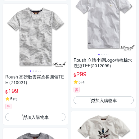
Roush 立體小獅Logo精梳棉水
洗短TEE(2012099)
299
$
Roush 高磅數雲霧柔棉圓領TE
E (710021)
5
(
4
)
199
券
$
5
(
2
)
加入購物車
券
加入購物車