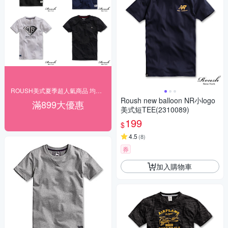
ROUSH美式夏季超人氣商品 均一下殺$166起
Roush new balloon NR小logo
滿899大優惠
美式短TEE(2310089)
199
$
4.5
(
8
)
券
加入購物車