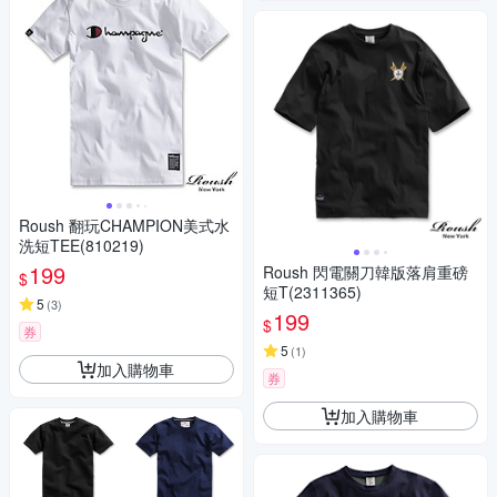
Roush 翻玩CHAMPION美式水
洗短TEE(810219)
199
Roush 閃電關刀韓版落肩重磅
$
短T(2311365)
5
(
3
)
199
$
券
5
(
1
)
加入購物車
券
加入購物車