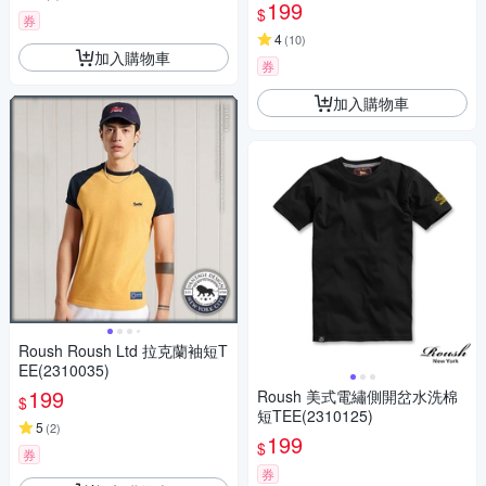
199
$
券
4
(
10
)
加入購物車
券
加入購物車
Roush Roush Ltd 拉克蘭袖短T
EE(2310035)
199
Roush 美式電繡側開岔水洗棉
$
短TEE(2310125)
5
(
2
)
199
$
券
券