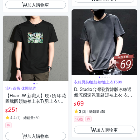
加入購物車
衣服男裝t恤短袖t恤上衣T509
流行百搭 休閒簡約
D. Studio台灣發貨韓版冰絲透
氣涼感速乾寬鬆短袖上衣 衣
【Heart:W 新職人】現+預 印花
服 男裝 t恤 短袖t恤 上衣T509
圖騰圓領短袖上衣T(男上衣/休
69
$
閒/舒適/T恤)
251
$
3
(
3
)
總銷量>50
4.4
(
7
)
總銷量>50
活動
券
券
加入購物車
加入購物車