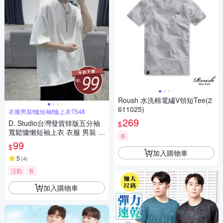
Roush 水洗棉電繡V領短Tee(2
611025)
衣服男裝t恤短袖t恤上衣T548
269
D. Studio台灣發貨韓版五分袖
$
寬鬆慵懶短袖上衣 衣服 男裝 t
券
恤 短袖t恤 上衣T548
99
$
加入購物車
5
(
4
)
活動
券
加入購物車