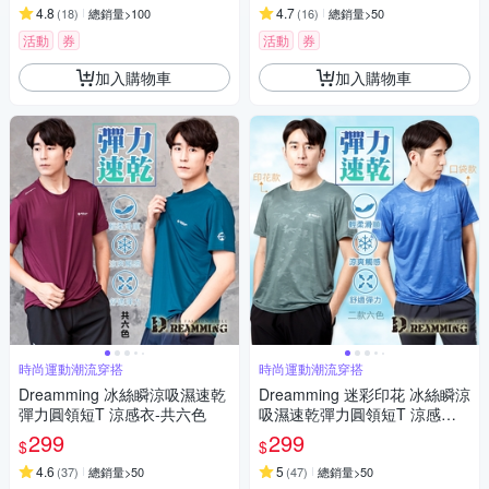
4.8
4.7
(
18
)
總銷量>100
(
16
)
總銷量>50
活動
券
活動
券
加入購物車
加入購物車
時尚運動潮流穿搭
時尚運動潮流穿搭
Dreamming 冰絲瞬涼吸濕速乾
Dreamming 迷彩印花 冰絲瞬涼
彈力圓領短T 涼感衣-共六色
吸濕速乾彈力圓領短T 涼感衣-
共二款
299
299
$
$
4.6
5
(
37
)
總銷量>50
(
47
)
總銷量>50