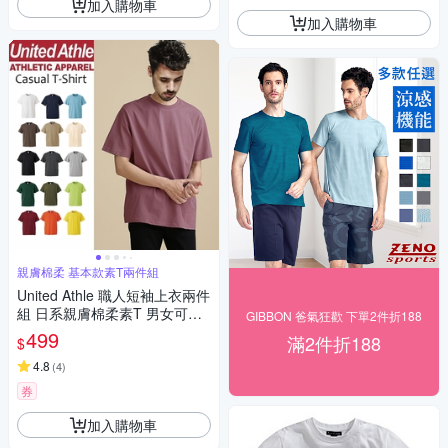
加入購物車
加入購物車
親膚棉柔 基本款素T兩件組
United Athle 職人短袖上衣兩件
組 日系親膚棉柔素T 男女可穿
GIBBON 爸氣狂歡 下單2件折188
休閒 百搭NB小紅書(時時樂限
499
滿2件折188
$
定)
4.8
(
4
)
券
加入購物車