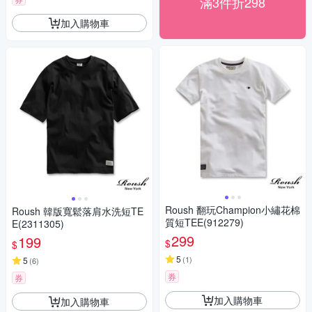
滿3件折298
加入購物車
Roush 翻玩Champion小繡花棉
Roush 韓版寬鬆落肩水洗短TE
質短TEE(912279)
E(2311305)
299
199
$
$
5
(
1
)
5
(
6
)
券
券
加入購物車
加入購物車