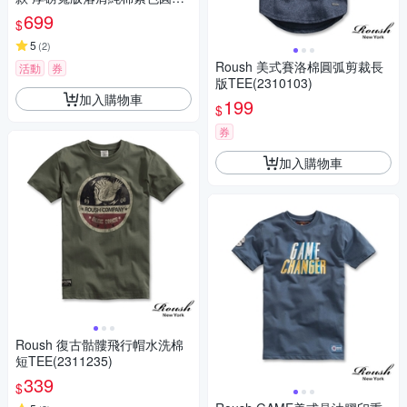
短袖T恤(多色任選)
699
$
5
(
2
)
Roush 美式賽洛棉圓弧剪裁長
活動
券
版TEE(2310103)
加入購物車
199
$
券
加入購物車
Roush 復古骷髏飛行帽水洗棉
短TEE(2311235)
339
$