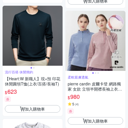
加入購物車
流行百搭 休閒簡約
柔軟親膚透氣
【Heart:W 新職人】現+預 印花
休閒圓領T恤(上衣/百搭/長袖T)
pierre cardin 皮爾卡登 網路獨
家 女款 立領半開襟長袖上衣
623
$
(多色任選)
980
$
券
5
(
4
)
加入購物車
券
加入購物車