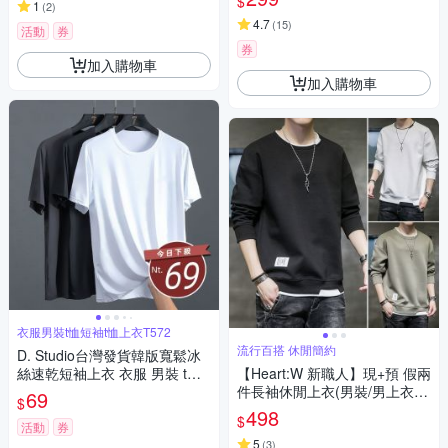
$
1
(
2
)
4.7
(
15
)
活動
券
券
加入購物車
加入購物車
衣服男裝t恤短袖t恤上衣T572
流行百搭 休閒簡約
D. Studio台灣發貨韓版寬鬆冰
絲速乾短袖上衣 衣服 男裝 t
【Heart:W 新職人】現+預 假兩
恤 短袖t恤 上衣T572
件長袖休閒上衣(男裝/男上衣/
69
$
百搭/圓領T恤)
498
$
活動
券
5
(
3
)