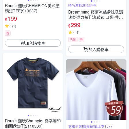
Roush 翻玩CHAMPION美式塗
時尚運動潮流穿搭
鴉短TEE(910237)
Dreamming 輕薄冰絲瞬涼吸濕
199
速乾彈力短T 涼感衣 口袋-共六
$
色
299
$
5
(
1
)
4
(
3
)
券
活動
券
加入購物車
加入購物車
Roush 翻玩Champion疊字膠印
側開岔短T(2110339)
衣服男裝t恤短袖t恤上衣T577