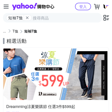
Yahoo購物中心
登入
短袖T恤
T恤
短袖T恤
精選活動
Dreamming涼夏樂購節 任選3件$599起