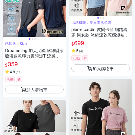
涼感機能，夏日降溫必備
pierre cardin 皮爾卡登 網路獨
家 男女款 冰絲速乾涼感短袖T
恤/運動圓領上衣(多色任選)
699
$
熱銷 Big Size
Dreamming 加大尺碼 冰絲瞬涼
5
(
4
)
吸濕速乾彈力圓領短T 涼感衣-
活動
券
共六色
359
$
加入購物車
4.9
(
11
)
活動
券
加入購物車