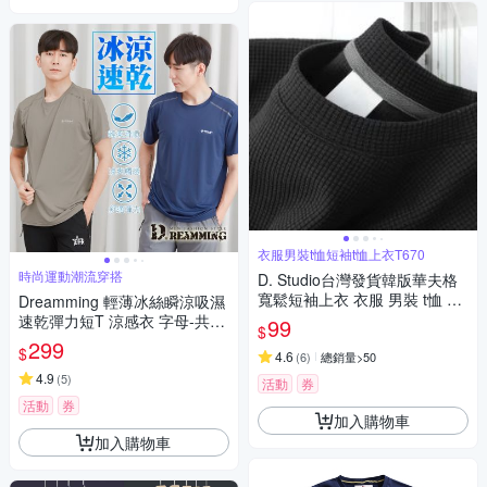
衣服男裝t恤短袖t恤上衣T670
時尚運動潮流穿搭
D. Studio台灣發貨韓版華夫格
寬鬆短袖上衣 衣服 男裝 t恤 短
Dreamming 輕薄冰絲瞬涼吸濕
袖t恤 上衣T670
速乾彈力短T 涼感衣 字母-共六
99
$
色
299
$
4.6
(
6
)
總銷量>50
4.9
(
5
)
活動
券
活動
券
加入購物車
加入購物車