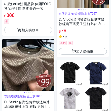
(8款) oillio法國品牌 休閒POLO
衫/百搭T恤 超柔舒適手感
888
衣服男裝t恤短袖t恤上衣T657
$
D. Studio台灣發貨韓版夏季薄
券
款經典百搭男生短袖上衣 衣
服 男裝 t恤 短袖t恤 上衣T657
79
加入購物車
$
5
(
4
)
活動
券
加入購物車
衣服男裝t恤短袖t恤上衣T680
D. Studio台灣發貨韓版透氣冰
絲薄款短袖上衣 衣服 男裝 t
恤 短袖t恤 上衣T680