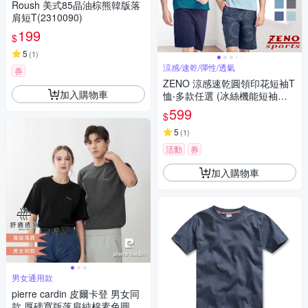
Roush 美式85晶油棕熊韓版落
肩短T(2310090)
199
$
5
(
1
)
涼感/速乾/彈性/透氣
券
ZENO 涼感速乾圓領印花短袖T
加入購物車
恤‧多款任選 (冰絲機能短袖上
衣/舒適感T-Shirt)
599
$
5
(
1
)
活動
券
加入購物車
男女通用款
pierre cardin 皮爾卡登 男女同
款 厚磅寬版落肩純棉素色圓領