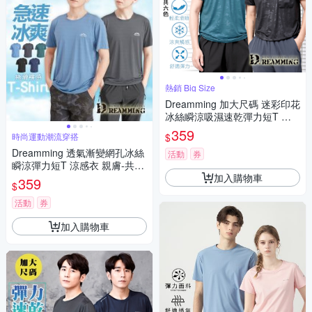
熱銷 Big Size
Dreamming 加大尺碼 迷彩印花
冰絲瞬涼吸濕速乾彈力短T 涼
感衣-共二款
359
$
時尚運動潮流穿搭
Dreamming 透氣漸變網孔冰絲
活動
券
瞬涼彈力短T 涼感衣 親膚-共五
加入購物車
色
359
$
活動
券
加入購物車