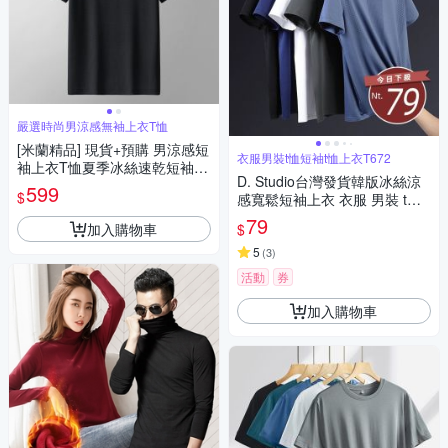
嚴選時尚男涼感無袖上衣T恤
[米蘭精品] 現貨+預購 男涼感短
衣服男裝t恤短袖t恤上衣T672
袖上衣T恤夏季冰絲速乾短袖寬
D. Studio台灣發貨韓版冰絲涼
鬆大尺碼男士運動上衣T恤冰
599
$
感寬鬆短袖上衣 衣服 男裝 t
感-男裝7色74lg1
恤 短袖t恤 上衣T672
79
加入購物車
$
5
(
3
)
活動
券
加入購物車