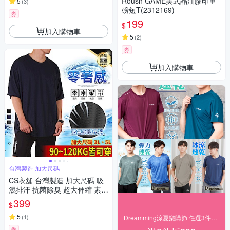
Roush GAME美式晶油膠印重
5
(
3
)
磅短T(2312169)
券
199
$
加入購物車
5
(
2
)
券
加入購物車
台灣製造 加大尺碼
CS衣舖 台灣製造 加大尺碼 吸
濕排汗 抗菌除臭 超大伸縮 素面
短TEE
399
$
5
(
1
)
Dreamming涼夏樂購節 任選3件$599起
券