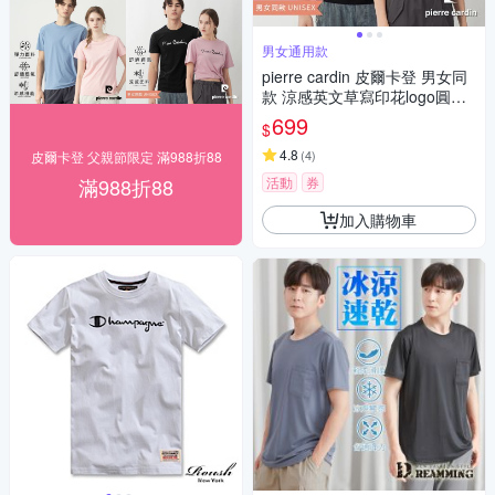
男女通用款
pierre cardin 皮爾卡登 男女同
款 涼感英文草寫印花logo圓領
短袖T恤(多色任選)
699
$
4.8
(
4
)
皮爾卡登 父親節限定 滿988折88
滿988折88
活動
券
加入購物車