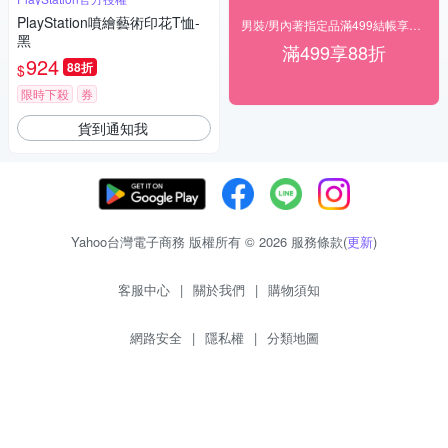
PlayStation噴繪藝術印花T恤-
男裝/男內著指定品滿499結帳享88折
黑
滿499享88折
924
88折
$
限時下殺
券
貨到通知我
Yahoo台灣電子商務 版權所有 © 2026 服務條款(
更新
)
客服中心
|
關於我們
|
購物須知
網路安全
|
隱私權
|
分類地圖