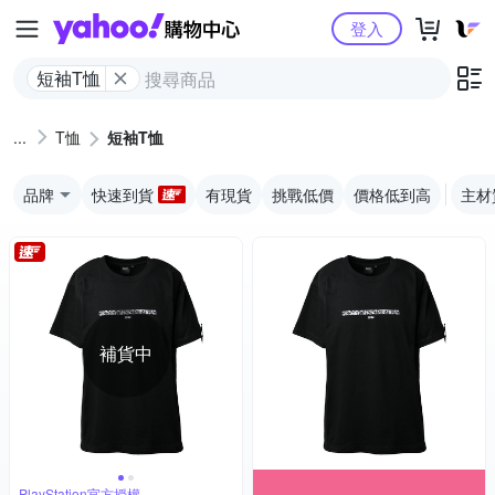
Yahoo購物中心
登入
短袖T恤
T恤
短袖T恤
品牌
快速到貨
有現貨
挑戰低價
價格低到高
主材
補貨中
PlayStation官方授權