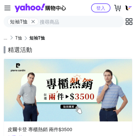
Yahoo購物中心
登入
短袖T恤
T恤
短袖T恤
精選活動
皮爾卡登 專櫃熱銷 兩件$3500