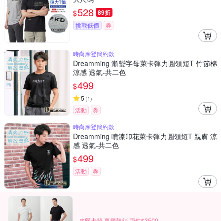
528
$
89折
挑戰低價
券
時尚摩登簡約款
Dreamming 漸變字母萊卡彈力圓領短T 竹節棉
涼感 透氣-共二色
499
$
5
(
1
)
活動
券
時尚摩登簡約款
Dreamming 噴漆印花萊卡彈力圓領短T 親膚 涼
感 透氣-共二色
499
$
活動
券
皮爾卡登 專櫃熱銷 兩件$3500