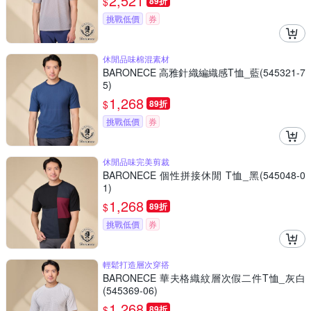
2,521
$
89折
挑戰低價
券
休閒品味棉混素材
BARONECE 高雅針織編織感T恤_藍(545321-7
5)
1,268
$
89折
挑戰低價
券
休閒品味完美剪裁
BARONECE 個性拼接休閒 T恤_黑(545048-0
1)
1,268
$
89折
挑戰低價
券
輕鬆打造層次穿搭
BARONECE 華夫格織紋層次假二件T恤_灰白
(545369-06)
1,268
$
89折