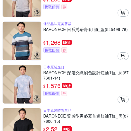
挑戰低價
券
休閒品味完美剪裁
BARONECE 日系質感慵懶T恤_藍(545499-76)
1,268
$
89折
挑戰低價
券
日本原裝進口
BARONECE 深淺交織刷色設計短袖T恤_灰(87
7601-14)
1,576
$
89折
挑戰低價
券
日本原裝時尚單品
BARONECE 質感型男盛夏首選短袖T恤_黑(87
7600-15)
2,521
$
89折