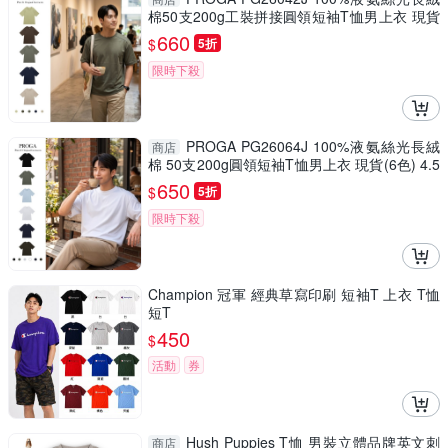
棉50支200g工裝拼接圓領短袖T恤男上衣 現貨
(5色) 4.5級抗起球 挺拔防透
660
$
5折
限時下殺
PROGA PG26064J 100%液氨絲光長絨
商店
棉 50支200g圓領短袖T恤男上衣 現貨(6色) 4.5
級抗起球 挺拔防透
650
$
5折
限時下殺
Champion 冠軍 經典草寫印刷 短袖T 上衣 T恤
短T
450
$
活動
券
Hush Puppies T恤 男裝立體品牌英文刺
商店