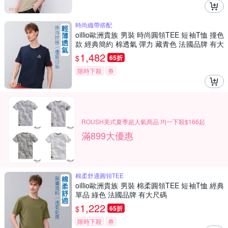
時尚織帶搭配
oillio歐洲貴族 男裝 時尚圓領TEE 短袖T恤 撞色
款 經典簡約 棉透氣 彈力 藏青色 法國品牌 有大
尺碼
1,482
$
65折
限時下殺
券
ROUSH美式夏季超人氣商品 均一下殺$166起
滿899大優惠
棉柔舒適圓領TEE
oillio歐洲貴族 男裝 棉柔圓領TEE 短袖T恤 經典
單品 綠色 法國品牌 有大尺碼
1,222
$
65折
限時下殺
券