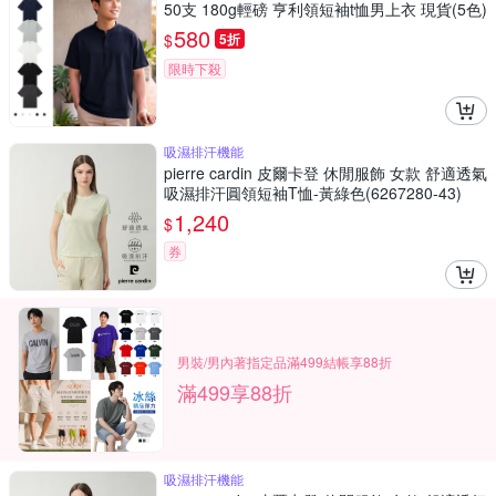
50支 180g輕磅 亨利領短袖t恤男上衣 現貨(5色)
親膚低敏 輕盈透氣
580
$
5折
限時下殺
吸濕排汗機能
pierre cardin 皮爾卡登 休閒服飾 女款 舒適透氣
吸濕排汗圓領短袖T恤-黃綠色(6267280-43)
1,240
$
券
男裝/男內著指定品滿499結帳享88折
滿499享88折
吸濕排汗機能