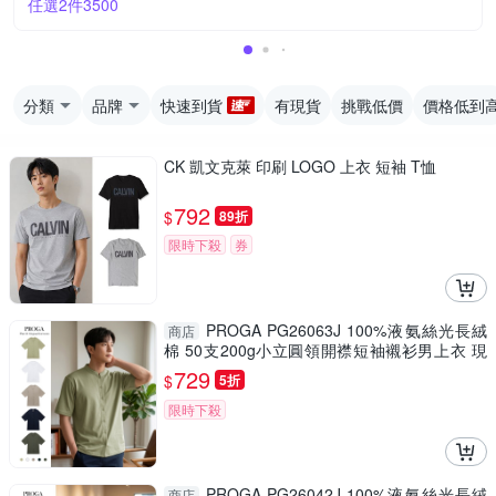
任選2件3500
分類
品牌
快速到貨
有現貨
挑戰低價
價格低到
CK 凱文克萊 印刷 LOGO 上衣 短袖 T恤
792
$
89折
限時下殺
券
PROGA PG26063J 100%液氨絲光長絨
商店
棉 50支200g小立圓領開襟短袖襯衫男上衣 現
貨(5色)4.5級抗起球 休閒外搭
729
$
5折
限時下殺
PROGA PG26042J 100%液氨絲光長絨
商店