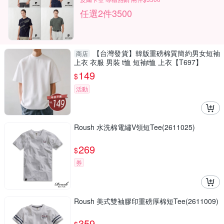
任選2件3500
【台灣發貨】韓版重磅棉質簡約男女短袖
商店
上衣 衣服 男裝 t恤 短袖t恤 上衣【T697】
149
$
活動
Roush 水洗棉電繡V領短Tee(2611025)
269
$
券
Roush 美式雙袖膠印重磅厚棉短Tee(2611009)
359