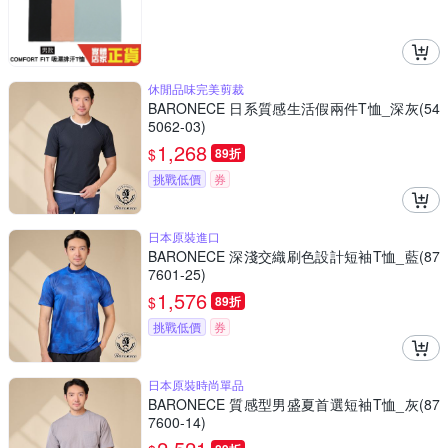
休閒品味完美剪裁
BARONECE 日系質感生活假兩件T恤_深灰(54
5062-03)
1,268
$
89折
挑戰低價
券
日本原裝進口
BARONECE 深淺交織刷色設計短袖T恤_藍(87
7601-25)
1,576
$
89折
挑戰低價
券
日本原裝時尚單品
BARONECE 質感型男盛夏首選短袖T恤_灰(87
7600-14)