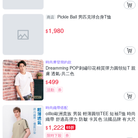
Pickle Ball 男匹克球合身T恤
商店
1,980
$
時尚摩登簡約款
Dreamming POP刺繡印花棉質彈力圓領短T 親
膚 透氣-共二色
499
$
活動
券
時尚織帶搭配
oillio歐洲貴族 男裝 輕薄圓領TEE 短袖T恤 時尚
織帶 舒適高彈力 防皺 卡其色 法國品牌 有大尺
碼
1,222
$
65折
限時下殺
券