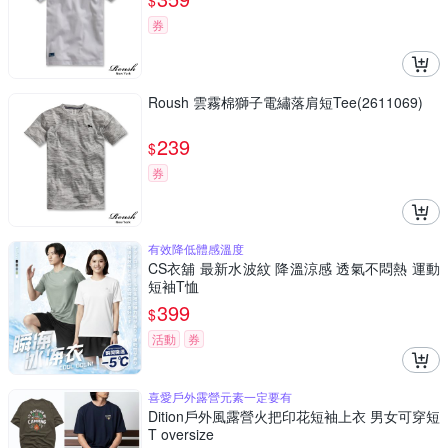
$
券
Roush 雲霧棉獅子電繡落肩短Tee(2611069)
239
$
券
有效降低體感溫度
CS衣舖 最新水波紋 降溫涼感 透氣不悶熱 運動
短袖T恤
399
$
活動
券
喜愛戶外露營元素一定要有
Dition戶外風露營火把印花短袖上衣 男女可穿短
T oversize