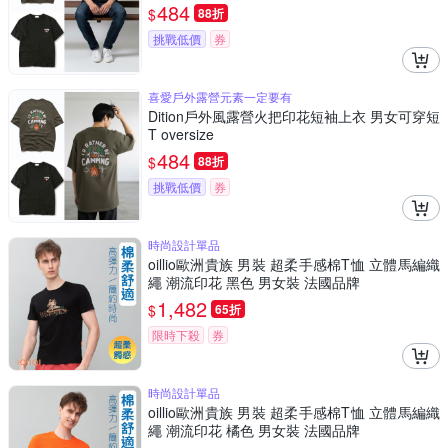
484
$
88折
挑戰低價
券
喜愛戶外露營元素一定要有
Dition戶外風露營火把印花短袖上衣 男女可穿短
T oversize
484
$
88折
挑戰低價
券
時尚設計單品
oillio歐洲貴族 男裝 超柔手感棉T恤 立體馬編織
繩 潮流印花 黑色 男女裝 法國品牌
1,482
$
65折
限時下殺
券
時尚設計單品
oillio歐洲貴族 男裝 超柔手感棉T恤 立體馬編織
繩 潮流印花 橘色 男女裝 法國品牌