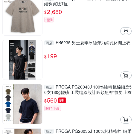
繡狗寬版T恤
2,680
$
活動
FB6235 男士夏季冰絲彈力網孔休閒上衣
商店
199
$
PROGA PG26043J 100%純精梳棉細柔5
商店
0支180g輕磅 工裝縫線設計圓領短袖t恤男上衣
現貨(5色) 親膚低敏輕盈
560
$
5折
限時下殺
PROGA PG26035J 100%純精梳棉 細柔
商店