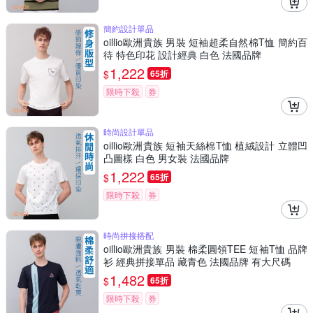
簡約設計單品
oillio歐洲貴族 男裝 短袖超柔自然棉T恤 簡約百
待 特色印花 設計經典 白色 法國品牌
1,222
$
65折
限時下殺
券
時尚設計單品
oillio歐洲貴族 短袖天絲棉T恤 植絨設計 立體凹
凸圖樣 白色 男女裝 法國品牌
1,222
$
65折
限時下殺
券
時尚拼接搭配
oillio歐洲貴族 男裝 棉柔圓領TEE 短袖T恤 品牌
衫 經典拼接單品 藏青色 法國品牌 有大尺碼
1,482
$
65折
限時下殺
券