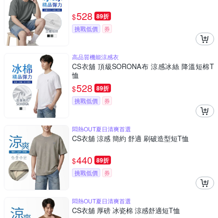
528
$
89折
挑戰低價
券
高品質機能涼感衣
CS衣舖 頂級SORONA布 涼感冰絲 降溫短棉T
恤
528
$
89折
挑戰低價
券
悶熱OUT夏日清爽首選
CS衣舖 涼感 簡約 舒適 刷破造型短T恤
440
$
89折
挑戰低價
券
悶熱OUT夏日清爽首選
CS衣舖 厚磅 冰瓷棉 涼感舒適短T恤