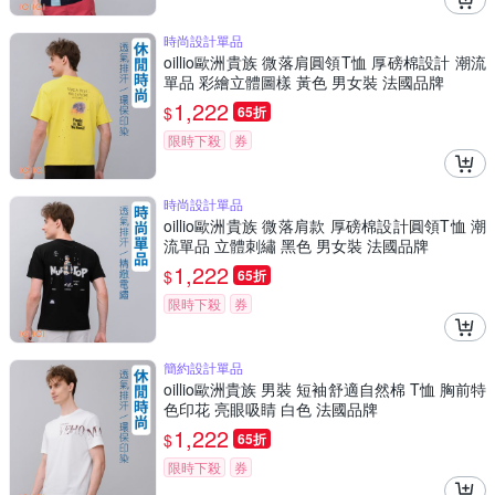
時尚設計單品
oillio歐洲貴族 微落肩圓領T恤 厚磅棉設計 潮流
單品 彩繪立體圖樣 黃色 男女裝 法國品牌
1,222
$
65折
限時下殺
券
時尚設計單品
oillio歐洲貴族 微落肩款 厚磅棉設計圓領T恤 潮
流單品 立體刺繡 黑色 男女裝 法國品牌
1,222
$
65折
限時下殺
券
簡約設計單品
oillio歐洲貴族 男裝 短袖舒適自然棉 T恤 胸前特
色印花 亮眼吸睛 白色 法國品牌
1,222
$
65折
限時下殺
券