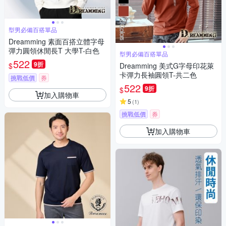
型男必備百搭單品
Dreamming 素面百搭立體字母
彈力圓領休閒長T 大學T-白色
型男必備百搭單品
522
9折
$
Dreamming 美式G字母印花萊
卡彈力長袖圓領T-共二色
挑戰低價
券
522
9折
$
加入購物車
5
(
1
)
挑戰低價
券
加入購物車