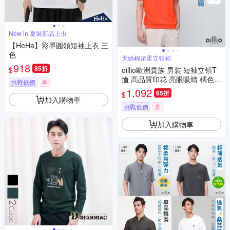
New in 夏裝新品上市
【HeHa】彩墨圓領短袖上衣 三
色
天絲棉超柔立領衫
918
85折
$
oillio歐洲貴族 男裝 短袖立領T
恤 高品質印花 亮眼吸睛 橘色
挑戰低價
券
法國品牌 有大尺碼
1,092
65折
$
加入購物車
挑戰低價
券
加入購物車