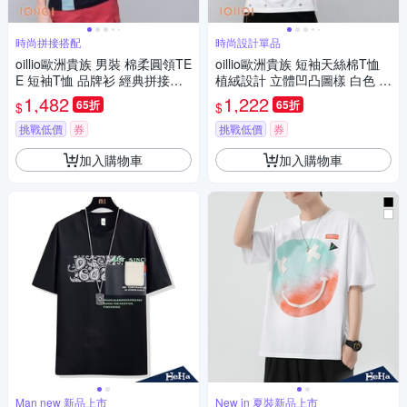
時尚拼接搭配
時尚設計單品
oillio歐洲貴族 男裝 棉柔圓領TE
oillio歐洲貴族 短袖天絲棉T恤
E 短袖T恤 品牌衫 經典拼接單
植絨設計 立體凹凸圖樣 白色 男
品 藏青色 法國品牌 有大尺碼
女裝 法國品牌
1,482
1,222
65折
65折
$
$
挑戰低價
券
挑戰低價
券
加入購物車
加入購物車
Man new 新品上市
New in 夏裝新品上市