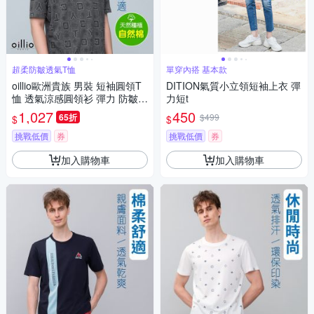
超柔防皺透氣T恤
單穿內搭 基本款
oillio歐洲貴族 男裝 短袖圓領T
DITION氣質小立領短袖上衣 彈
恤 透氣涼感圓領衫 彈力 防皺
力短t
天絲棉 灰色 法國品牌
1,027
450
65折
$499
$
$
挑戰低價
券
挑戰低價
券
加入購物車
加入購物車