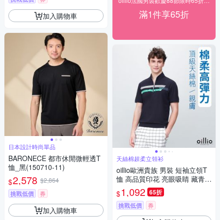
oillio法國男裝歡慶88節限時65折，送好禮
滿1件享65折
加入購物車
日本設計時尚單品
BARONECE 都市休閒微輕透T
天絲棉超柔立領衫
恤_黑(150710-11)
oillio歐洲貴族 男裝 短袖立領T
2,578
恤 高品質印花 亮眼吸睛 藏青色
$2,864
$
法國品牌 有大尺碼
1,092
65折
$
挑戰低價
券
挑戰低價
券
加入購物車