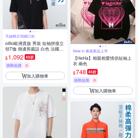
天絲棉立領縮口衫
oillio歐洲貴族 男裝 短袖拼接立
領T恤 側邊剪裁設 白色 法國品
New in 春裝新品上市
牌
1,092
65折
$
【HeHa】相親相愛情侶短袖上
衣 兩色
挑戰低價
券
748
85折
$
加入購物車
挑戰低價
券
加入購物車