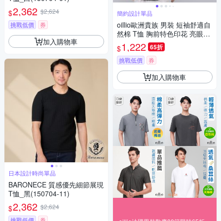
2,362
$2,624
$
簡約設計單品
oillio歐洲貴族 男裝 短袖舒適自
挑戰低價
券
然棉 T恤 胸前特色印花 亮眼吸
加入購物車
睛 黑色 法國品牌
1,222
65折
$
挑戰低價
券
加入購物車
日本設計時尚單品
BARONECE 質感優先細節展現
T恤_黑(150704-11)
2,362
$2,624
$
挑戰低價
券