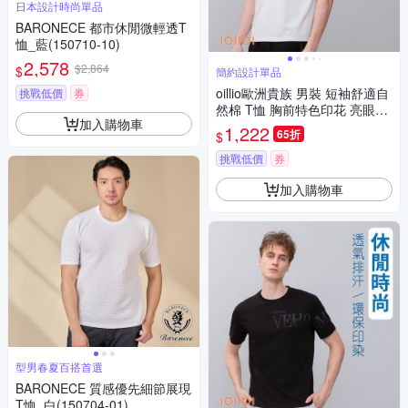
日本設計時尚單品
BARONECE 都市休閒微輕透T
恤_藍(150710-10)
2,578
$2,864
$
簡約設計單品
oillio歐洲貴族 男裝 短袖舒適自
挑戰低價
券
然棉 T恤 胸前特色印花 亮眼吸
加入購物車
睛 白色 法國品牌
1,222
65折
$
挑戰低價
券
加入購物車
型男春夏百搭首選
BARONECE 質感優先細節展現
T恤_白(150704-01)