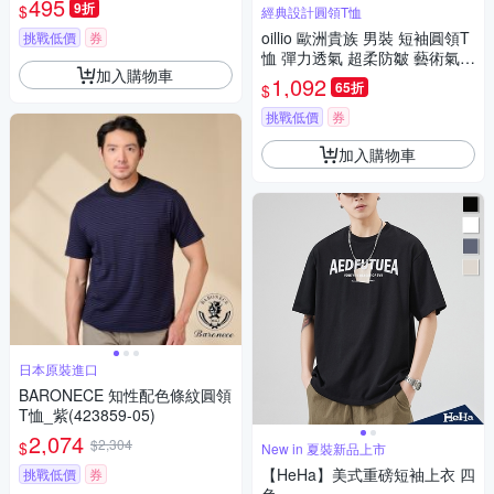
495
9折
$
經典設計圓領T恤
oillio 歐洲貴族 男裝 短袖圓領T
挑戰低價
券
恤 彈力透氣 超柔防皺 藝術氣息
加入購物車
涼感衫 黑色 法國品牌
1,092
65折
$
挑戰低價
券
加入購物車
日本原裝進口
BARONECE 知性配色條紋圓領
T恤_紫(423859-05)
2,074
$2,304
$
New in 夏裝新品上市
【HeHa】美式重磅短袖上衣 四
挑戰低價
券