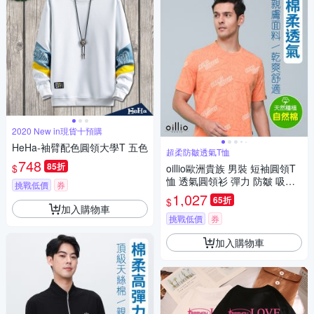
2020 New in現貨十預購
HeHa-袖臂配色圓領大學T 五色
超柔防皺透氣T恤
748
85折
$
oillio歐洲貴族 男裝 短袖圓領T
恤 透氣圓領衫 彈力 防皺 吸濕
挑戰低價
券
排汗 紅色 法國品牌
1,027
65折
$
加入購物車
挑戰低價
券
加入購物車