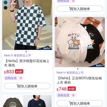
挑戰低價
券
加入購物車
New in 春裝新品上市
【HeHa】西洋棋盤印花短袖上
衣 兩色
833
85折
$
New in 春裝新品上市
【HeHa】正在MOYU摸魚短袖
挑戰低價
券
上衣 兩色
加入購物車
748
85折
$
挑戰低價
券
加入購物車