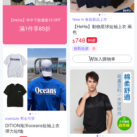
New in 春裝新品上市
【HeHa】年中下殺優惠15 OFF
【HeHa】動物星球短袖上衣 兩
滿1件享85折
色
748
85折
$
挑戰低價
券
加入購物車
oversize 男女可穿
DITION海洋oceans短袖上衣
彈力短t恤