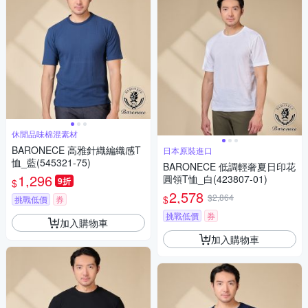
休閒品味棉混素材
BARONECE 高雅針織編織感T
日本原裝進口
恤_藍(545321-75)
BARONECE 低調輕奢夏日印花
1,296
圓領T恤_白(423807-01)
9折
$
2,578
$2,864
$
挑戰低價
券
挑戰低價
券
加入購物車
加入購物車