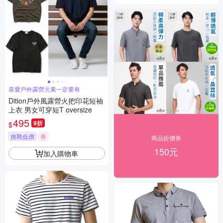
喜愛戶外露營元素一定要有
Dition戶外風露營火把印花短袖
上衣 男女可穿短T oversize
495
9折
$
挑戰低價
券
商品折價券
150元
加入購物車