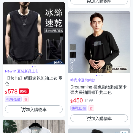
加入購物車
New in 夏裝新品上市
【HeHa】網眼速乾無袖上衣 兩
時尚摩登簡約款
色
Dreamming 撞色動物刺繡萊卡
578
85折
$
彈力長袖圓領T-共二色
450
挑戰低價
券
$499
$
挑戰低價
券
加入購物車
加入購物車