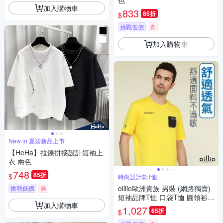
色
加入購物車
833
85折
$
挑戰低價
券
加入購物車
New in 夏裝新品上市
【HeHa】拉鍊拼接設計短袖上
衣 兩色
748
85折
$
時尚設計款T恤
oillio歐洲貴族 男裝 (網路獨賣)
挑戰低價
券
短袖品牌T恤 口袋T恤 圓領衫
加入購物車
透氣排汗 彈力 黃色 法國品牌
1,027
65折
$