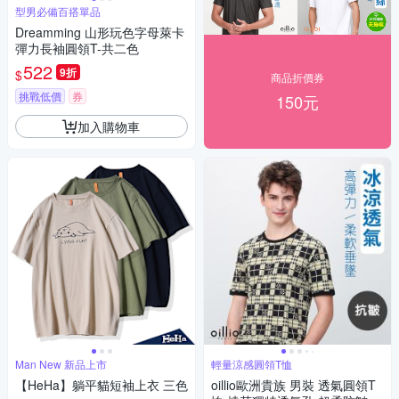
型男必備百搭單品
Dreamming 山形玩色字母萊卡
彈力長袖圓領T-共二色
522
9折
$
商品折價券
挑戰低價
券
150元
加入購物車
Man New 新品上市
輕量涼感圓領T恤
【HeHa】躺平貓短袖上衣 三色
oillio歐洲貴族 男裝 透氣圓領T