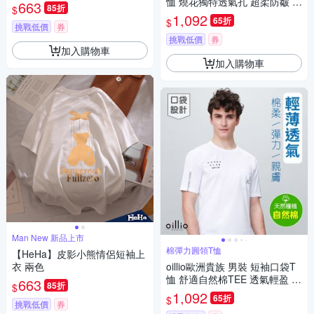
恤 燒花獨特透氣孔 超柔防皺 米
663
85折
$
黃色 法國品牌 有大尺碼
1,092
65折
$
挑戰低價
券
挑戰低價
券
加入購物車
加入購物車
Man New 新品上市
棉彈力圓領T恤
【HeHa】皮影小熊情侶短袖上
衣 兩色
oillio歐洲貴族 男裝 短袖口袋T
恤 舒適自然棉TEE 透氣輕盈 白
663
85折
$
色 法國品牌
1,092
65折
$
挑戰低價
券