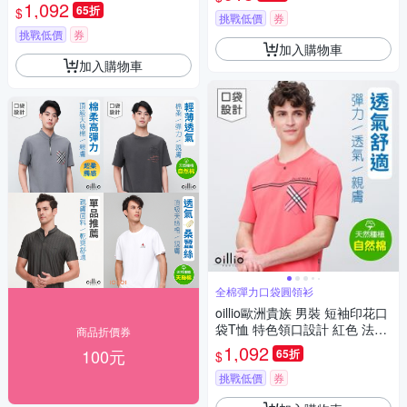
乾 防皺 黑色 法國品牌
1,092
65折
$
挑戰低價
券
挑戰低價
券
加入購物車
加入購物車
全棉彈力口袋圓領衫
oillio歐洲貴族 男裝 短袖印花口
袋T恤 特色領口設計 紅色 法國
商品折價券
品牌 有大尺碼
1,092
100元
65折
$
挑戰低價
券