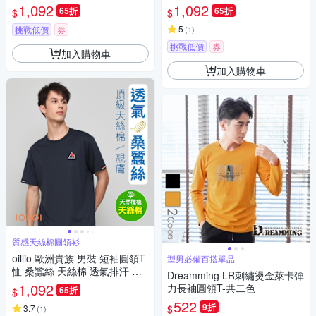
防皺 灰綠色 法國品牌
約時尚 防皺 白色 法國品牌
1,092
1,092
65折
65折
$
$
5
挑戰低價
券
(
1
)
挑戰低價
券
加入購物車
加入購物車
質感天絲棉圓領衫
oillio 歐洲貴族 男裝 短袖圓領T
型男必備百搭單品
恤 桑蠶絲 天絲棉 透氣排汗 簡
Dreamming LR刺繡燙金萊卡彈
約時尚 防皺 藏青色 法國品牌
1,092
力長袖圓領T-共二色
65折
$
522
9折
$
3.7
(
1
)