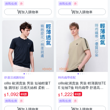
挑戰低價
券
挑戰低價
券
加入購物車
加入購物車
舒適涼感圓領衫
時尚織帶搭配
oillio 歐洲貴族 男裝 短袖輕量T
oillio歐洲貴族 男裝 輕薄圓領TE
恤 圓領衫 涼感天絲棉 柔軟 透
E 短袖T恤 時尚織帶 舒適高彈
氣防皺 黑色 法國品牌
力 防皺 卡其色 法國品牌 有大
1,092
1,222
65折
65折
$
$
尺碼
挑戰低價
券
挑戰低價
券
加入購物車
加入購物車