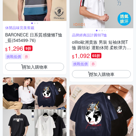
休閒品味完美剪裁
BARONECE 日系質感慵懶T恤
品牌經典設計圓領T恤
_藍(545499-76)
oillio歐洲貴族 男裝 短袖休閒T
1,296
恤 圓領衫 運動休閒 柔軟彈力
9折
$
透氣排汗 防皺 中性款 白色 法
1,092
65折
$
挑戰低價
券
國品牌
挑戰低價
券
加入購物車
加入購物車