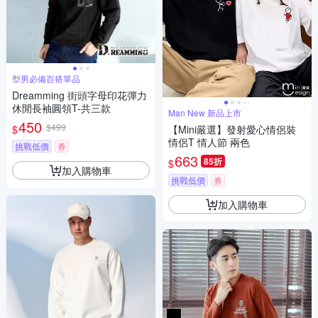
型男必備百搭單品
Dreamming 街頭字母印花彈力
休閒長袖圓領T-共三款
Man New 新品上市
450
$499
$
【Mini嚴選】發射愛心情侶裝
情侶T 情人節 兩色
挑戰低價
券
663
85折
$
加入購物車
挑戰低價
券
加入購物車