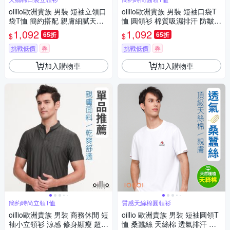
oillio歐洲貴族 男裝 短袖立領口
oillio歐洲貴族 男裝 短袖口袋T
袋T恤 簡約搭配 親膚細膩天絲
恤 圓領衫 棉質吸濕排汗 防皺圓
棉布料 灰色 法國品牌
領TEE 灰色 法國品牌 有大尺碼
1,092
1,092
65折
65折
$
$
挑戰低價
券
挑戰低價
券
加入購物車
加入購物車
簡約時尚立領T恤
質感天絲棉圓領衫
oillio歐洲貴族 男裝 商務休閒 短
oillio 歐洲貴族 男裝 短袖圓領T
袖小立領衫 涼感 修身顯瘦 超柔
恤 桑蠶絲 天絲棉 透氣排汗 簡