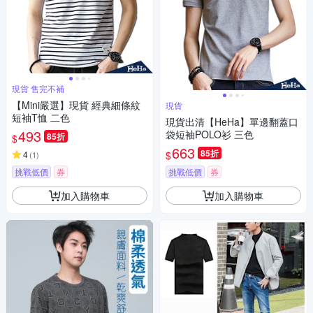
現貨 售完不補
【Mini嚴選】現貨 經典細條紋
現貨
短袖T恤 二色
現貨出清【HeHa】單邊翻蓋口
493
袋短袖POLO衫 三色
85折
$
663
85折
$
4
(
1
)
挑戰低價
券
挑戰低價
券
加入購物車
加入購物車