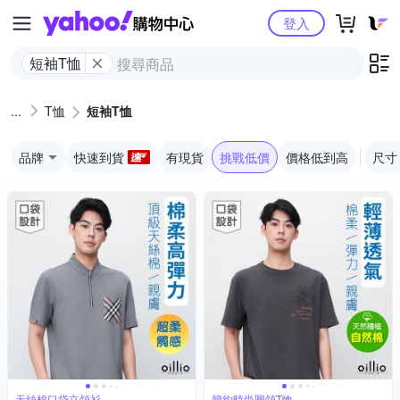
Yahoo購物中心
登入
短袖T恤
T恤
短袖T恤
品牌
快速到貨
有現貨
挑戰低價
價格低到高
尺寸
天絲棉口袋立領衫
簡約時尚圓領T恤