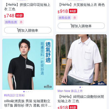
【HeHa】拼接口袋印花短袖上
【HeHa】大笑臉短袖上衣 兩色
衣 三色
918
85折
$
748
85折
$
挑戰低價
券
挑戰低價
券
加入購物車
加入購物車
Man New 新品上市
時尚設計立領衫
【HeHa】緝明線口袋翻領休閒
oillio歐洲貴族 男裝 短袖運動立
短袖上衣 三色
領T恤 圓領衫 彈力 透氣 排汗速
918
85折
$