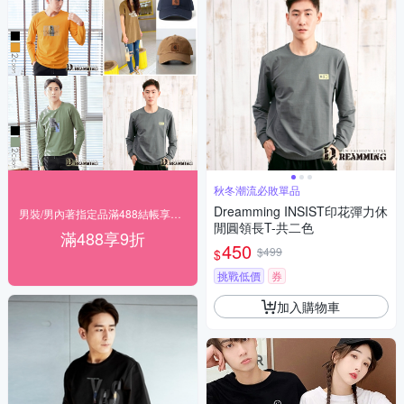
秋冬潮流必敗單品
Dreamming INSIST印花彈力休
男裝/男內著指定品滿488結帳享9折
閒圓領長T-共二色
滿488享9折
450
$499
$
挑戰低價
券
加入購物車