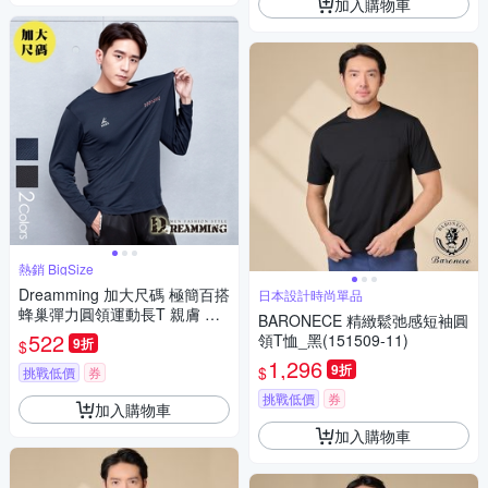
加入購物車
熱銷 BigSize
Dreamming 加大尺碼 極簡百搭
日本設計時尚單品
蜂巢彈力圓領運動長T 親膚 涼
BARONECE 精緻鬆弛感短袖圓
感 透氣-共二色
522
領T恤_黑(151509-11)
9折
$
1,296
9折
$
挑戰低價
券
挑戰低價
券
加入購物車
加入購物車