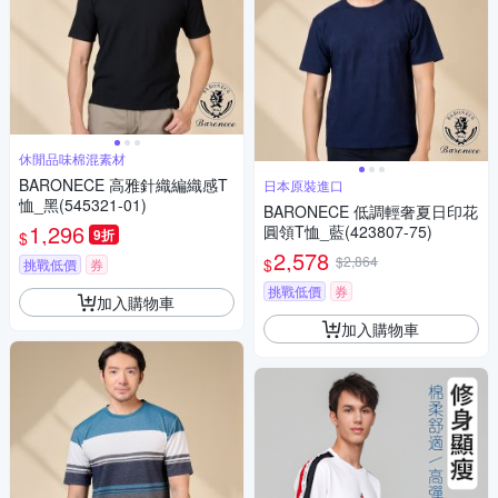
休閒品味棉混素材
BARONECE 高雅針織編織感T
日本原裝進口
恤_黑(545321-01)
BARONECE 低調輕奢夏日印花
1,296
圓領T恤_藍(423807-75)
9折
$
2,578
$2,864
$
挑戰低價
券
挑戰低價
券
加入購物車
加入購物車