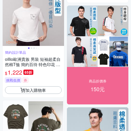
簡約設計單品
oillio歐洲貴族 男裝 短袖超柔自
然棉T恤 簡約百待 特色印花 設
計經典 白色 法國品牌
1,222
65折
$
挑戰低價
券
商品折價券
150元
加入購物車