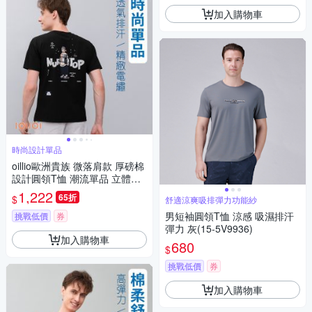
加入購物車
時尚設計單品
oillio歐洲貴族 微落肩款 厚磅棉
設計圓領T恤 潮流單品 立體刺
繡 黑色 男女裝 法國品牌
1,222
65折
$
舒適涼爽吸排彈力功能紗
男短袖圓領T恤 涼感 吸濕排汗
挑戰低價
券
彈力 灰(15-5V9936)
加入購物車
680
$
挑戰低價
券
加入購物車