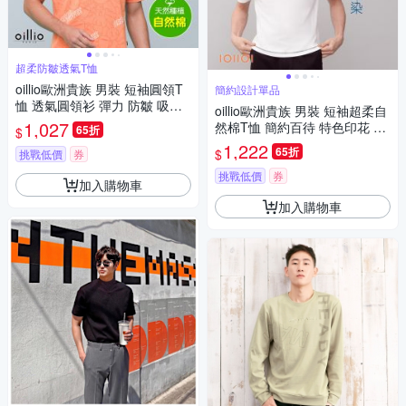
超柔防皺透氣T恤
oillio歐洲貴族 男裝 短袖圓領T
簡約設計單品
恤 透氣圓領衫 彈力 防皺 吸濕
oillio歐洲貴族 男裝 短袖超柔自
排汗 紅色 法國品牌
1,027
然棉T恤 簡約百待 特色印花 設
65折
$
計經典 白色 法國品牌
1,222
65折
$
挑戰低價
券
挑戰低價
券
加入購物車
加入購物車