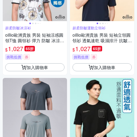
超柔防皺冰涼衫
超柔防皺運動立領衫
oillio歐洲貴族 男裝 短袖涼感圓
oillio歐洲貴族 男裝 短袖立領圓
領T恤 圓領衫 彈力 防皺 冰涼衫
領衫 透氣速乾 吸濕排汗 抗皺
白色 法國品牌
彈力 運動衫 藏青色 法國品牌
1,027
1,027
65折
65折
$
$
挑戰低價
券
挑戰低價
券
加入購物車
加入購物車