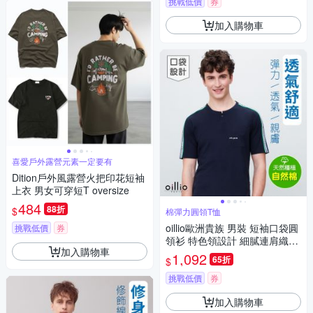
挑戰低價
券
加入購物車
喜愛戶外露營元素一定要有
Dition戶外風露營火把印花短袖
上衣 男女可穿短T oversize
484
88折
$
棉彈力圓領T恤
oillio歐洲貴族 男裝 短袖口袋圓
挑戰低價
券
領衫 特色領設計 細膩連肩織帶
加入購物車
棉T恤 藏青色 法國品牌 有大尺
1,092
65折
$
碼
挑戰低價
券
加入購物車