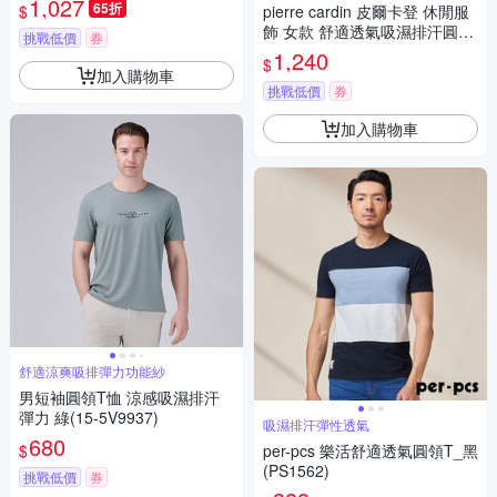
1,027
65折
$
pierre cardin 皮爾卡登 休閒服
牌
飾 女款 舒適透氣吸濕排汗圓領
挑戰低價
券
短袖T恤-白色(6267280-90)
1,240
$
加入購物車
挑戰低價
券
加入購物車
舒適涼爽吸排彈力功能紗
男短袖圓領T恤 涼感吸濕排汗
彈力 綠(15-5V9937)
吸濕排汗彈性透氣
680
$
per-pcs 樂活舒適透氣圓領T_黑
(PS1562)
挑戰低價
券