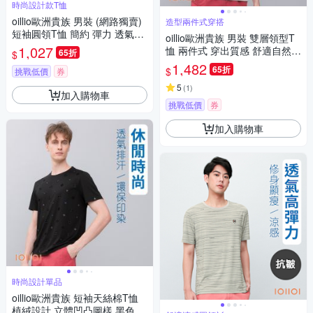
時尚設計款T恤
oillio歐洲貴族 男裝 (網路獨賣)
造型兩件式穿搭
短袖圓領T恤 簡約 彈力 透氣吸
oillio歐洲貴族 男裝 雙層領型T
濕排汗 立體剪裁 藏青色 法國品
1,027
恤 兩件式 穿出質感 舒適自然棉
65折
$
牌
男女裝 黑色 法國品牌 有大尺碼
1,482
65折
$
挑戰低價
券
5
(
1
)
加入購物車
挑戰低價
券
加入購物車
時尚設計單品
oillio歐洲貴族 短袖天絲棉T恤
植絨設計 立體凹凸圖樣 黑色 男