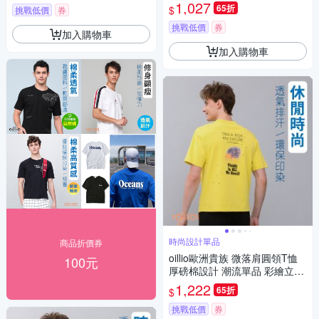
氣吸濕排汗 彈力防皺 白色 法國
1,027
65折
$
挑戰低價
券
品牌
挑戰低價
券
加入購物車
加入購物車
時尚設計單品
商品折價券
oillio歐洲貴族 微落肩圓領T恤
100元
厚磅棉設計 潮流單品 彩繪立體
圖樣 黃色 男女裝 法國品牌
1,222
65折
$
挑戰低價
券