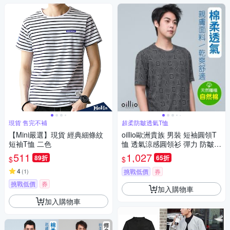
現貨 售完不補
超柔防皺透氣T恤
【Mini嚴選】現貨 經典細條紋
oillio歐洲貴族 男裝 短袖圓領T
短袖T恤 二色
恤 透氣涼感圓領衫 彈力 防皺
天絲棉 灰色 法國品牌
511
1,027
89折
65折
$
$
4
(
1
)
挑戰低價
券
挑戰低價
券
加入購物車
加入購物車