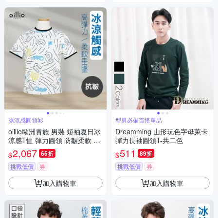
冰涼感圓領衫
型男必備百搭單品
oillio歐洲貴族 男裝 短袖夏日冰
Dreamming 山形玩色字母萊卡
涼感T恤 彈力圓領 防皺柔軟 滿
彈力長袖圓領T-共二色
版 白色 法國品牌
2,067
511
65折
89折
$
$
挑戰低價
券
挑戰低價
券
加入購物車
加入購物車