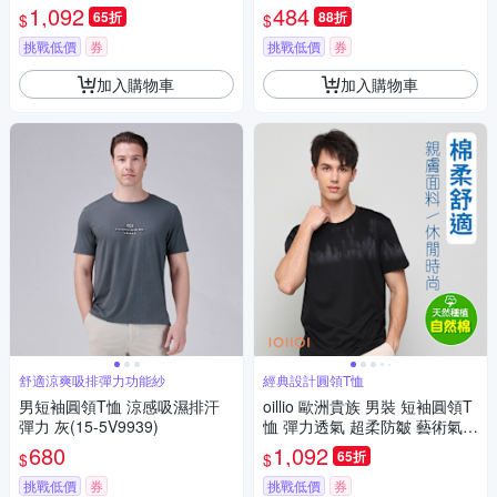
力印花T 中性款 黑色 法國品牌
1,092
484
65折
88折
$
$
有大尺碼
挑戰低價
券
挑戰低價
券
加入購物車
加入購物車
舒適涼爽吸排彈力功能紗
經典設計圓領T恤
男短袖圓領T恤 涼感吸濕排汗
oillio 歐洲貴族 男裝 短袖圓領T
彈力 灰(15-5V9939)
恤 彈力透氣 超柔防皺 藝術氣息
涼感衫 黑色 法國品牌
680
1,092
65折
$
$
挑戰低價
券
挑戰低價
券