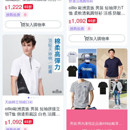
舒適涼感圓領衫
女裝 法國品牌
1,222
65折
$
oillio 歐洲貴族 男裝 短袖彈力T
恤 柔軟透氣圓領衫 涼感 防皺
挑戰低價
券
修身顯瘦 灰綠色 法國品牌
1,092
65折
$
加入購物車
挑戰低價
券
加入購物車
天絲棉立領縮口衫
oillio歐洲貴族 男裝 短袖拼接立
領T恤 側邊剪裁設 白色 法國品
牌 有大尺碼
1,092
65折
$
男裝/男內著指定品滿499結帳享88折
挑戰低價
券