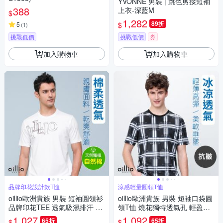
YVONNE 男裝 | 跳色剪接短袖
388
上衣-深藍M
$
1,282
89折
$
5
(
1
)
挑戰低價
挑戰低價
券
加入購物車
加入購物車
品牌印花設計款T恤
涼感輕量圓領T恤
oillio歐洲貴族 男裝 短袖圓領衫
oillio歐洲貴族 男裝 短袖口袋圓
品牌印花TEE 透氣吸濕排汗 彈
領T恤 燒花獨特透氣孔 輕盈帶
力 白色 法國品牌
走熱氣 黑色 法國品牌
1,027
1,092
65折
65折
$
$