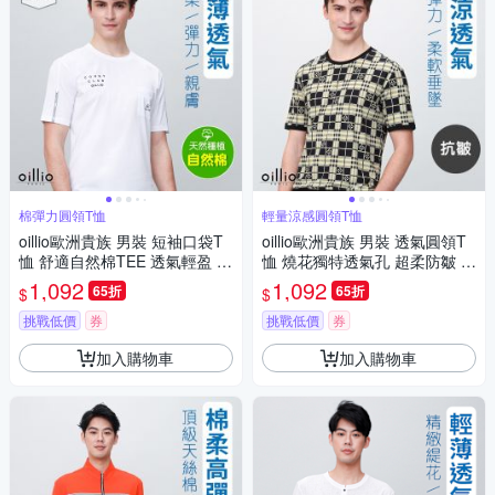
棉彈力圓領T恤
輕量涼感圓領T恤
oillio歐洲貴族 男裝 短袖口袋T
oillio歐洲貴族 男裝 透氣圓領T
恤 舒適自然棉TEE 透氣輕盈 白
恤 燒花獨特透氣孔 超柔防皺 米
色 法國品牌
黃色 法國品牌 有大尺碼
1,092
1,092
65折
65折
$
$
挑戰低價
券
挑戰低價
券
加入購物車
加入購物車