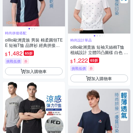
時尚拼接搭配
oillio歐洲貴族 男裝 棉柔圓領TE
時尚設計單品
E 短袖T恤 品牌衫 經典拼接單
oillio歐洲貴族 短袖天絲棉T恤
品 藏青色 法國品牌 有大尺碼
1,482
植絨設計 立體凹凸圖樣 白色 男
65折
$
女裝 法國品牌
1,222
65折
$
挑戰低價
券
挑戰低價
券
加入購物車
加入購物車