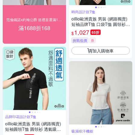
時尚設計款T恤
oillio歐洲貴族 男裝 (網路獨賣)
范倫鐵諾x約翰公爵 送禮首選滿1688現折168
短袖品牌T恤 口袋T恤 圓領衫
滿1688折168
透氣排汗 彈力 黑色 法國品牌
1,027
65折
$
挑戰低價
券
加入購物車
品牌印花設計款T恤
oillio歐洲貴族 男裝 (網路獨賣)
短袖圓領T恤 圓領衫 透氣吸濕
吸濕排汗機能
排汗 彈力 印花T恤 黑色 法國品