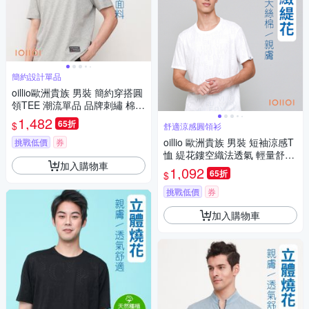
簡約設計單品
oillio歐洲貴族 男裝 簡約穿搭圓
領TEE 潮流單品 品牌刺繡 棉彈
力 灰色 法國品牌
1,482
65折
$
舒適涼感圓領衫
oillio 歐洲貴族 男裝 短袖涼感T
挑戰低價
券
恤 緹花鏤空織法透氣 輕量舒適
加入購物車
超柔圓領衫 防皺 白色 法國品牌
1,092
65折
$
挑戰低價
券
加入購物車