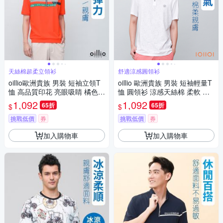
天絲棉超柔立領衫
舒適涼感圓領衫
oillio歐洲貴族 男裝 短袖立領T
oillio 歐洲貴族 男裝 短袖輕量T
恤 高品質印花 亮眼吸睛 橘色
恤 圓領衫 涼感天絲棉 柔軟 透
法國品牌 有大尺碼
氣防皺 白色 法國品牌
1,092
1,092
65折
65折
$
$
挑戰低價
券
挑戰低價
券
加入購物車
加入購物車