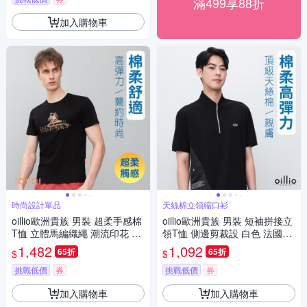
滿499享88折
加入購物車
時尚設計單品
天絲棉立領縮口衫
oillio歐洲貴族 男裝 超柔手感棉
oillio歐洲貴族 男裝 短袖拼接立
T恤 立體馬編織繩 潮流印花 黑
領T恤 側邊剪裁設 白色 法國品
色 男女裝 法國品牌
牌
1,482
1,092
65折
65折
$
$
挑戰低價
券
挑戰低價
券
加入購物車
加入購物車