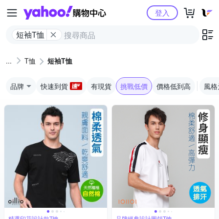
Yahoo購物中心
登入
短袖T恤
T恤
短袖T恤
品牌
快速到貨
有現貨
挑戰低價
價格低到高
風格
精選印花設計款T恤
品牌經典設計圓領T恤