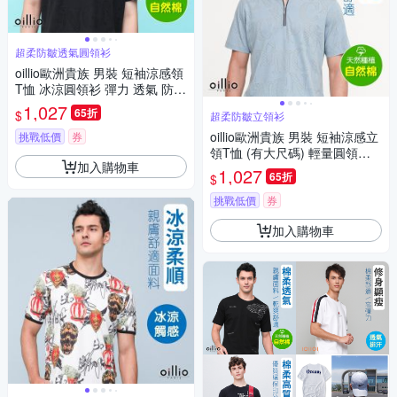
超柔防皺透氣圓領衫
oillio歐洲貴族 男裝 短袖涼感領
T恤 冰涼圓領衫 彈力 透氣 防皺
黑色 法國品牌
1,027
65折
$
超柔防皺立領衫
oillio歐洲貴族 男裝 短袖涼感立
挑戰低價
券
領T恤 (有大尺碼) 輕量圓領衫
加入購物車
透氣彈力防皺 灰藍色 法國品牌
1,027
65折
$
挑戰低價
券
加入購物車