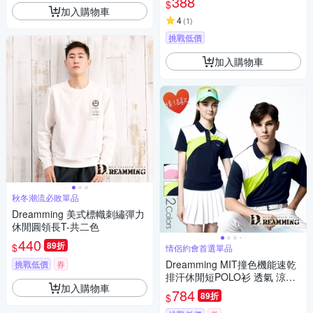
388
$
加入購物車
4
(
1
)
挑戰低價
加入購物車
秋冬潮流必敗單品
Dreamming 美式標幟刺繡彈力
休閒圓領長T-共二色
440
89折
$
情侶約會首選單品
Dreamming MIT撞色機能速乾
挑戰低價
券
排汗休閒短POLO衫 透氣 涼感-
加入購物車
共二色
784
89折
$