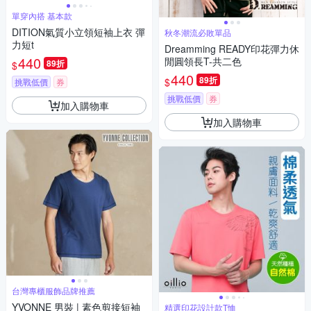
單穿內搭 基本款
DITION氣質小立領短袖上衣 彈
秋冬潮流必敗單品
力短t
Dreamming READY印花彈力休
440
閒圓領長T-共二色
89折
$
440
89折
$
挑戰低價
券
挑戰低價
券
加入購物車
加入購物車
台灣專櫃服飾品牌推薦
YVONNE 男裝 | 素色剪接短袖
精選印花設計款T恤