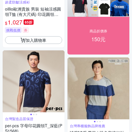
超柔防皺涼感衫
oillio歐洲貴族 男裝 短袖涼感圓
領T恤 (有大尺碼) 印花圓領衫
彈力 防皺 冰涼衫 白色 法國品
1,027
65折
$
牌
挑戰低價
券
商品折價券
150元
加入購物車
台灣製造品質保證
per-pcs 字母印花圓領T_深藍(P
台灣專櫃服飾品牌推薦
S1568)