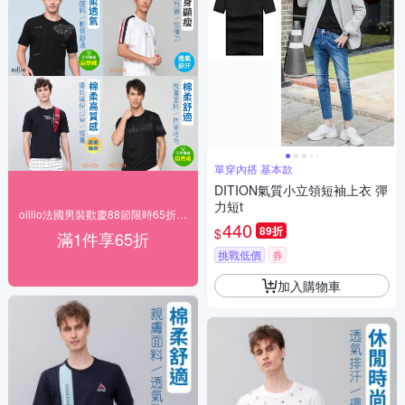
單穿內搭 基本款
DITION氣質小立領短袖上衣 彈
力短t
oillio法國男裝歡慶88節限時65折，送好禮
440
89折
$
滿1件享65折
挑戰低價
券
加入購物車