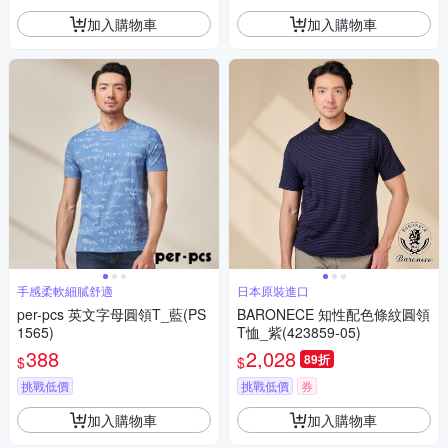
加入購物車
加入購物車
手感柔軟細膩舒適
日本原裝進口
per-pcs 英文字母圓領T_藍(PS
BARONECE 知性配色條紋圓領
1565)
T恤_紫(423859-05)
388
2,028
89折
$
$
挑戰低價
挑戰低價
券
加入購物車
加入購物車