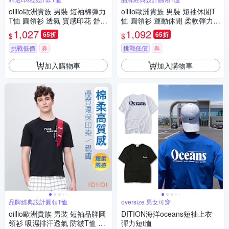
oillio歐洲貴族 男裝 短袖棉彈力
oillio歐洲貴族 男裝 短袖休閒T
T恤 圓領衫 透氣 質感印花 舒適
恤 圓領衫 運動休閒 柔軟彈力
輕量 黑色 法國品牌
透氣排汗 防皺 中性款 白色 法
1,027
1,092
65折
65折
$
$
國品牌
挑戰低價
券
挑戰低價
券
加入購物車
加入購物車
品牌經典設計圓領T恤
oversize 男女可穿
oillio歐洲貴族 男裝 短袖品牌圓
DITION海洋oceans短袖上衣
領衫 吸濕排汗透氣 防皺T恤 彈
彈力短t恤