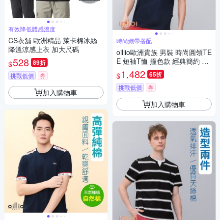
有效降低體感溫度
CS衣舖 歐洲精品 萊卡棉冰絲
時尚織帶搭配
降溫涼感上衣 加大尺碼
oillio歐洲貴族 男裝 時尚圓領TE
528
E 短袖T恤 撞色款 經典簡約 棉
89折
$
透氣 彈力 藏青色 法國品牌 有
1,482
65折
$
挑戰低價
券
大尺碼
挑戰低價
券
加入購物車
加入購物車