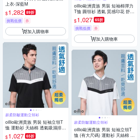
上衣-深藍M
oillio歐洲貴族 男裝 短袖棉彈力
1,282
T恤 圓領衫 透氣 質感印花 舒適
89折
$
輕量 桃紅色 法國品牌
1,027
65折
$
挑戰低價
券
挑戰低價
券
加入購物車
加入購物車
超柔防皺運動立領衫
oillio歐洲貴族 男裝 短袖立領T
超柔防皺運動立領衫
恤 運動衫 天絲棉 透氣吸濕排汗
oillio歐洲貴族 男裝 短袖立領T
彈力防皺 黑色 法國品牌
1,027
恤 (有大尺碼) 運動衫 天絲棉 透
65折
$