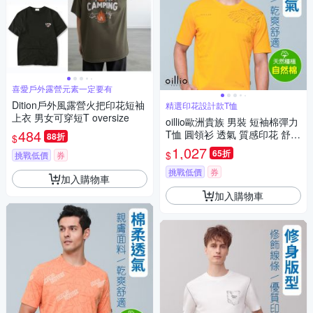
喜愛戶外露營元素一定要有
Dition戶外風露營火把印花短袖
精選印花設計款T恤
上衣 男女可穿短T oversize
oillio歐洲貴族 男裝 短袖棉彈力
484
T恤 圓領衫 透氣 質感印花 舒適
88折
$
輕量 黃色 法國品牌
1,027
65折
$
挑戰低價
券
挑戰低價
券
加入購物車
加入購物車