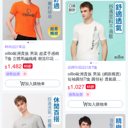
時尚設計單品
oillio歐洲貴族 男裝 超柔手感棉
T恤 立體馬編織繩 潮流印花 橘
色 男女裝 法國品牌
1,482
65折
$
品牌印花設計款T恤
oillio歐洲貴族 男裝 (網路獨賣)
挑戰低價
券
短袖圓領T恤 圓領衫 透氣吸濕
加入購物車
排汗 彈力 印花T恤 白色 法國品
1,027
65折
$
牌
挑戰低價
券
加入購物車