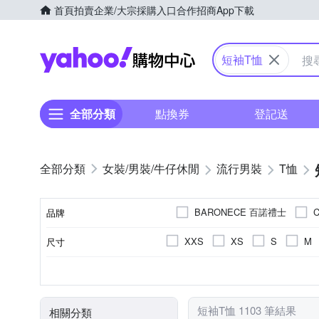
首頁
拍賣
企業/大宗採購入口
合作招商
App下載
Yahoo購物中心
短袖T恤
全部分類
點換券
登記送
女裝/男裝/牛仔休閒
流行男裝
T恤
BARONECE 百諾禮士
C
品牌
G+ 居家
Hush Puppies
XXS
XS
S
M
尺寸
品牌名稱
oillio 歐洲貴族
pierre 
3L(實際約XL)
4L(實際約2L
素色
T恤
春夏
正常版型
棉
人造纖維
長袖Ｔ恤
印花
四季
寬版over size
文字
秋冬
麻
造型上
顏色
風格元素
款式
適穿季節
版型
主材質
米蘭精品
ZENO
連帽外套
短袖T恤 1103 筆結果
相關分類