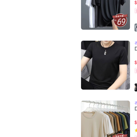
$
$
$