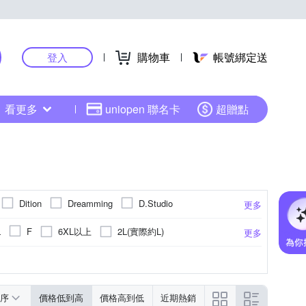
購物車
帳號綁定送
登入
看更多
uniopen 聯名卡
超贈點
Dition
Dreamming
D.Studio
更多
moz 瑞典
Mini 嚴選
NoMorre
6XL以上
2L(實際約L)
L
F
更多
YVONNE 以旺傢飾
TengYue
United Athle
彩
針織衫
點點
休閒褲
連帽
毛衣
大衣
更多
序
價格低到高
價格高到低
近期熱銷