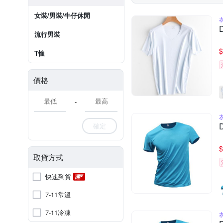
女裝/男裝/牛仔休閒
流行男裝
$
T恤
價格
-
確定
$
取貨方式
快速到貨
7-11常溫
7-11冷凍