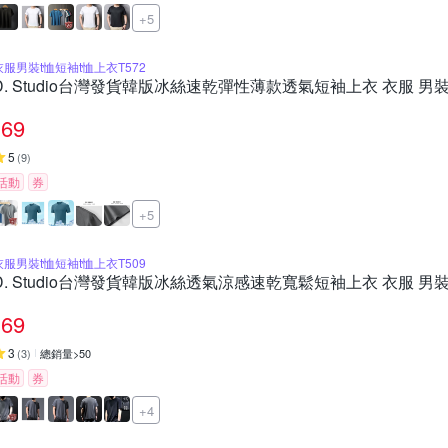
+5
衣服男裝t恤短袖t恤上衣T572
D. Studio台灣發貨韓版冰絲速乾彈性薄款透氣短袖上衣 衣服 男裝 t
69
5
(
9
)
活動
券
+5
衣服男裝t恤短袖t恤上衣T509
D. Studio台灣發貨韓版冰絲透氣涼感速乾寬鬆短袖上衣 衣服 男裝 t
69
3
(
3
)
總銷量>50
活動
券
+4