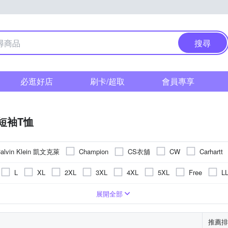
搜尋
必逛好店
刷卡/超取
會員專享
短袖T恤
alvin Klein 凱文克萊
CS衣舖
Champion
CW
Carhartt
Heart:W 新職人
ModaCore 摩達客
Heha
Minidesign
L
XL
2XL
3XL
4XL
5XL
Free
L
cardin 皮爾卡登
per-pcs 派彼仕
ROBERTA 諾貝達
Roush
)
衣
圖騰/塗鴉
絲
合身窄版
POLO衫
刺繡
長版
背心(無袖T恤)
條紋
一般版型
格紋
小可愛
拼接
襯衫
動物紋
帽T
迷
展開全部
其他品牌
推薦排