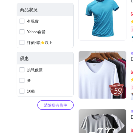
商品狀況
$
有現貨
Yahoo自營
評價4顆
以上
優惠
挑戰低價
$
券
活動
清除所有條件
$