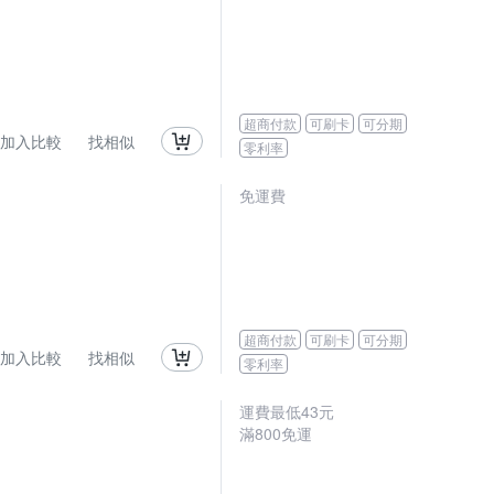
超商付款
可刷卡
可分期
加入比較
找相似
零利率
免運費
超商付款
可刷卡
可分期
加入比較
找相似
零利率
運費最低
43
元
滿
800
免運