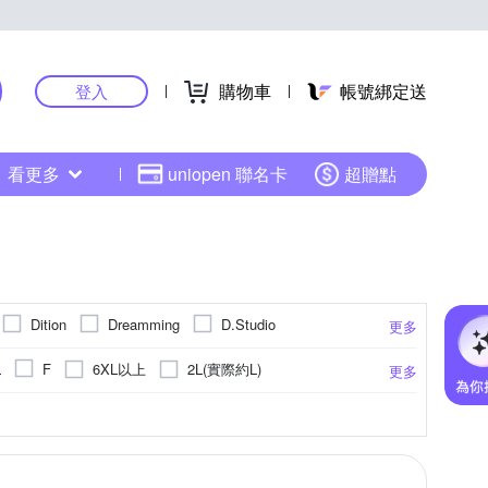
購物車
帳號綁定送
登入
看更多
uniopen 聯名卡
超贈點
Dition
Dreamming
D.Studio
更多
moz 瑞典
Mini 嚴選
NoMorre
6XL以上
2L(實際約L)
L
F
更多
YVONNE 以旺傢飾
TengYue
United Athle
彩
針織衫
點點
毛衣
連帽
休閒褲
大衣
更多