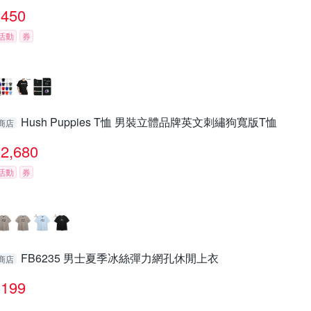
450
活動
券
Hush Puppies T恤 男裝立體品牌英文刺繡狗寬版T恤
商店
2,680
活動
券
FB6235 男士夏季冰絲彈力網孔休閒上衣
商店
199