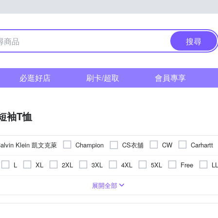
搜尋
必逛好店
刷卡/超取
會員專享
短袖T恤
alvin Klein 凱文克萊
CS衣舖
Champion
CW
Carhartt
Heart:W 新職人
ModaCore 摩達客
Heha
Minidesign
L
XL
2XL
3XL
4XL
5XL
Free
L
cardin 皮爾卡登
per-pcs 派彼仕
ROBERTA 諾貝達
Roush
)
衣
圖騰/塗鴉
絲
合身窄版
POLO衫
刺繡
長版
背心(無袖T恤)
條紋
一般版型
格紋
小可愛
拼接
襯衫
動物紋
帽T
迷
展開全部
其他品牌