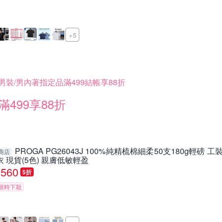
+5
男裝/男內著指定品滿499結帳享88折
滿499享88折
PROGA PG26043J 100%純精梳棉細柔50支180g輕磅
商店
衣 現貨(5色) 親膚低敏輕盈
560
5折
限時下殺