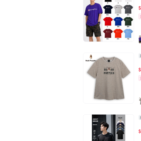
$
$
$