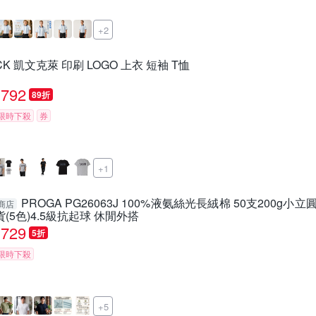
+2
CK 凱文克萊 印刷 LOGO 上衣 短袖 T恤
792
89折
限時下殺
券
+1
PROGA PG26063J 100%液氨絲光長絨棉 50支200g
商店
貨(5色)4.5級抗起球 休閒外搭
729
5折
限時下殺
+5