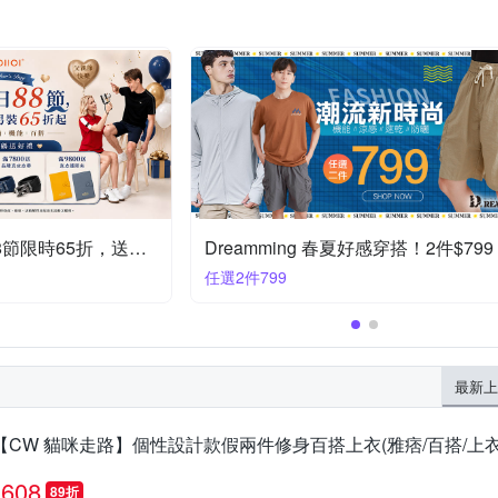
oillio法國男裝歡慶88節限時65折，送好禮
Dreamming 春夏好感穿搭！2件$799
任選2件799
最新上
【CW 貓咪走路】個性設計款假兩件修身百搭上衣(雅痞/百搭/上衣/KD
608
89折