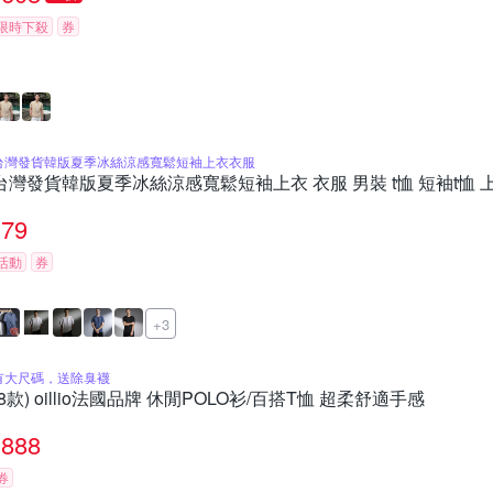
限時下殺
券
台灣發貨韓版夏季冰絲涼感寬鬆短袖上衣衣服
台灣發貨韓版夏季冰絲涼感寬鬆短袖上衣 衣服 男裝 t恤 短袖t恤 上
79
活動
券
+3
有大尺碼，送除臭襪
(8款) oillio法國品牌 休閒POLO衫/百搭T恤 超柔舒適手感
888
券