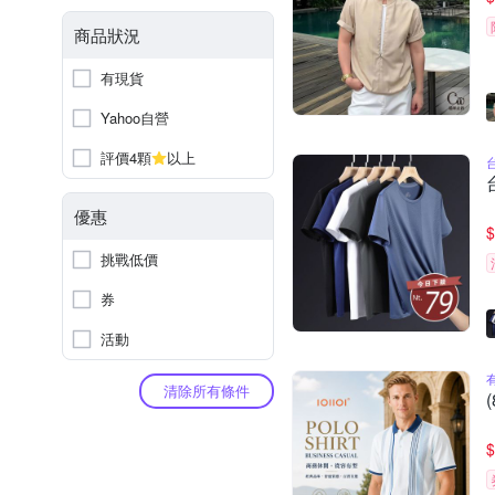
商品狀況
有現貨
Yahoo自營
評價4顆
以上
優惠
$
挑戰低價
券
活動
清除所有條件
$