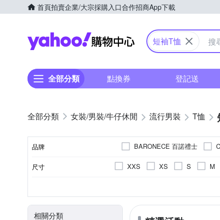
首頁
拍賣
企業/大宗採購入口
合作招商
App下載
Yahoo購物中心
短袖T恤
全部分類
點換券
登記送
女裝/男裝/牛仔休閒
流行男裝
T恤
BARONECE 百諾禮士
C
品牌
G+ 居家
Hush Puppies
XXS
XS
S
M
尺寸
品牌名稱
oillio 歐洲貴族
pierre 
3L(實際約XL)
4L(實際約2L
素色
T恤
春夏
棉
正常版型
人造纖維
長袖Ｔ恤
印花
四季
寬版over size
文字
秋冬
麻
造型上
顏色
風格元素
款式
適穿季節
主材質
版型
米蘭精品
ZENO
連帽外套
相關分類