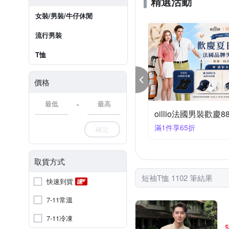
精選活動
女裝/男裝/牛仔休閒
流行男裝
T恤
價格
-
卡登 專櫃熱銷 兩件$3500
2件3500
滿1件享65折
確定
取貨方式
短袖T恤 1102 筆結果
快速到貨
7-11常溫
7-11冷凍
$