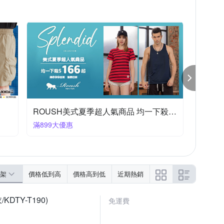
ROUSH美式夏季超人氣商品 均一下殺$166起
滿899大優惠
架
價格低到高
價格高到低
近期熱銷
TY-T190)
免運費