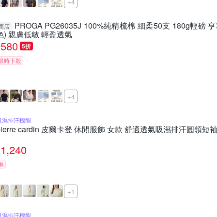
+4
PROGA PG26035J 100%純精梳棉 細柔50支 180g輕磅
商店
色) 親膚低敏 輕盈透氣
580
5折
限時下殺
+4
吸濕排汗機能
pierre cardin 皮爾卡登 休閒服飾 女款 舒適透氣吸濕排汗圓領短袖T恤
1,240
券
+1
吸濕排汗機能