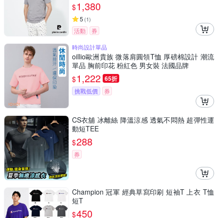
1,380
$
5
(
1
)
活動
券
時尚設計單品
oillio歐洲貴族 微落肩圓領T恤 厚磅棉設計 潮流
單品 胸前印花 粉紅色 男女裝 法國品牌
1,222
$
65折
挑戰低價
券
CS衣舖 冰離絲 降溫涼感 透氣不悶熱 超彈性運
動短TEE
288
$
券
Champion 冠軍 經典草寫印刷 短袖T 上衣 T恤
短T
450
$