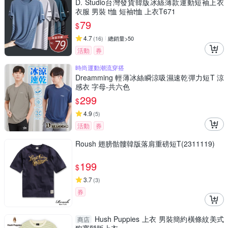
D. Studio台灣發貨韓版冰絲薄款運動短袖上衣
衣服 男裝 t恤 短袖t恤 上衣T671
79
$
4.7
(
16
)
總銷量>50
活動
券
時尚運動潮流穿搭
Dreamming 輕薄冰絲瞬涼吸濕速乾彈力短T 涼
感衣 字母-共六色
299
$
4.9
(
5
)
活動
券
Roush 翅膀骷髏韓版落肩重磅短T(2311119)
199
$
3.7
(
3
)
券
Hush Puppies 上衣 男裝簡約橫條紋美式
商店