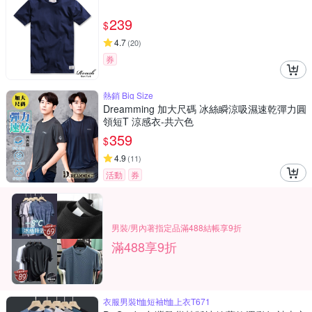
239
$
4.7
(
20
)
券
熱銷 Big Size
Dreamming 加大尺碼 冰絲瞬涼吸濕速乾彈力圓
領短T 涼感衣-共六色
359
$
4.9
(
11
)
活動
券
男裝/男內著指定品滿488結帳享9折
滿488享9折
衣服男裝t恤短袖t恤上衣T671