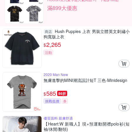
滿899大優惠
Hush Puppies 上衣 男裝立體英文刺繡小
商店
狗寬版上衣
2,265
$
活動
2020 Man New
無膚進擊的MINI潮流設計短T 三色-Minidesign
585
$
86折
挑戰低價
券
優質面料 親膚舒適
【Heart:W 新職人】現+預運動開襟polo衫(短
袖/休閒/翻領)