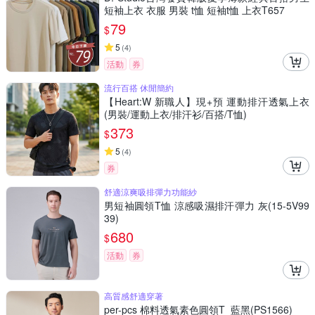
短袖上衣 衣服 男裝 t恤 短袖t恤 上衣T657
79
$
5
(
4
)
活動
券
流行百搭 休閒簡約
【Heart:W 新職人】現+預 運動排汗透氣上衣
(男裝/運動上衣/排汗衫/百搭/T恤)
373
$
5
(
4
)
券
舒適涼爽吸排彈力功能紗
男短袖圓領T恤 涼感吸濕排汗彈力 灰(15-5V99
39)
680
$
活動
券
高質感舒適穿著
per-pcs 棉料透氣素色圓領T_藍黑(PS1566)