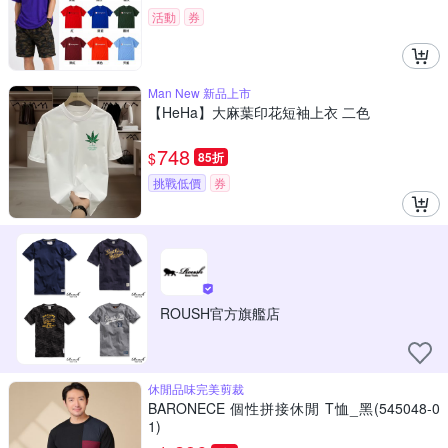
活動
券
Man New 新品上市
【HeHa】大麻葉印花短袖上衣 二色
748
$
85折
挑戰低價
券
ROUSH官方旗艦店
休閒品味完美剪裁
BARONECE 個性拼接休閒 T恤_黑(545048-0
1)