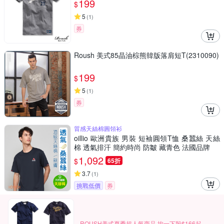
199
$
5
(
1
)
券
Roush 美式85晶油棕熊韓版落肩短T(2310090)
199
$
5
(
1
)
券
質感天絲棉圓領衫
oillio 歐洲貴族 男裝 短袖圓領T恤 桑蠶絲 天絲
棉 透氣排汗 簡約時尚 防皺 藏青色 法國品牌
1,092
$
65折
3.7
(
1
)
挑戰低價
券
ROUSH美式夏季超人氣商品 均一下殺$166起