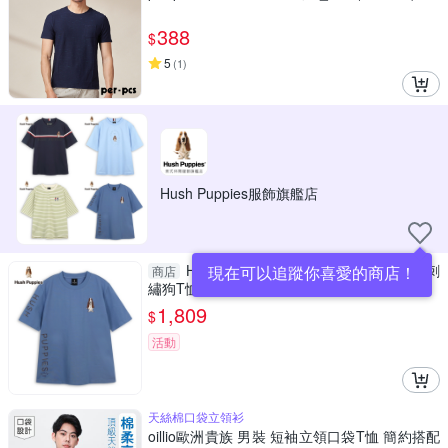
388
$
5
(
1
)
Hush Puppies服飾旗艦店
Hush Puppies T恤 男裝立體品牌英文刺
現在可以追蹤你喜愛的商店！
商店
繡狗T恤
1,809
$
活動
天絲棉口袋立領衫
oillio歐洲貴族 男裝 短袖立領口袋T恤 簡約搭配