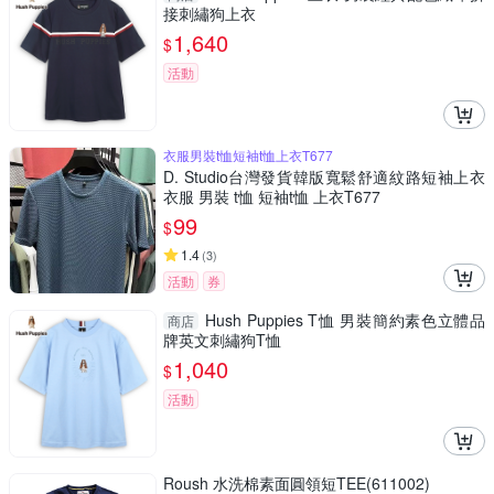
接刺繡狗上衣
1,640
$
活動
衣服男裝t恤短袖t恤上衣T677
D. Studio台灣發貨韓版寬鬆舒適紋路短袖上衣
衣服 男裝 t恤 短袖t恤 上衣T677
99
$
1.4
(
3
)
活動
券
Hush Puppies T恤 男裝簡約素色立體品
商店
牌英文刺繡狗T恤
1,040
$
活動
Roush 水洗棉素面圓領短TEE(611002)