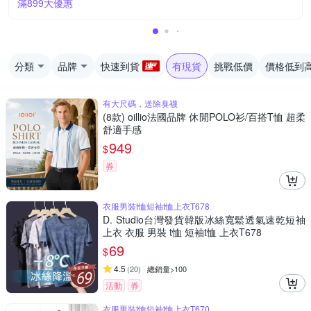
滿899大優惠
分類
品牌
快速到貨
有現貨
挑戰低價
價格低到
有大尺碼，送除臭襪
(8款) oillio法國品牌 休閒POLO衫/百搭T恤 超柔
舒適手感
949
$
券
衣服男裝t恤短袖t恤上衣T678
D. Studio台灣發貨韓版冰絲寬鬆透氣速乾短袖
上衣 衣服 男裝 t恤 短袖t恤 上衣T678
69
$
4.5
(
20
)
總銷量>100
活動
券
衣服男裝t恤短袖t恤上衣T670