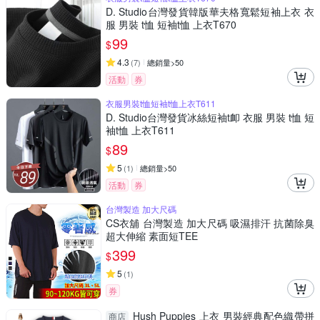
D. Studio台灣發貨韓版華夫格寬鬆短袖上衣 衣
服 男裝 t恤 短袖t恤 上衣T670
99
$
4.3
(
7
)
總銷量>50
活動
券
衣服男裝t恤短袖t恤上衣T611
D. Studio台灣發貨冰絲短袖t卹 衣服 男裝 t恤 短
袖t恤 上衣T611
89
$
5
(
1
)
總銷量>50
活動
券
台灣製造 加大尺碼
CS衣舖 台灣製造 加大尺碼 吸濕排汗 抗菌除臭
超大伸縮 素面短TEE
399
$
5
(
1
)
券
Hush Puppies 上衣 男裝經典配色織帶拼
商店