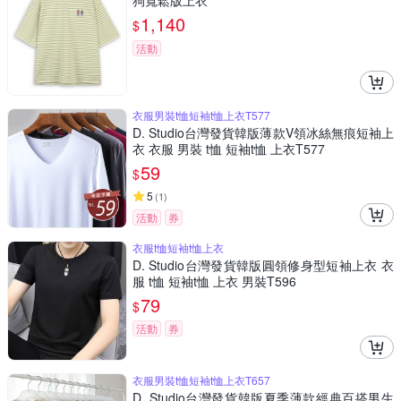
狗寬鬆版上衣
1,140
$
活動
衣服男裝t恤短袖t恤上衣T577
D. Studio台灣發貨韓版薄款V領冰絲無痕短袖上
衣 衣服 男裝 t恤 短袖t恤 上衣T577
59
$
5
(
1
)
活動
券
衣服t恤短袖t恤上衣
D. Studio台灣發貨韓版圓領修身型短袖上衣 衣
服 t恤 短袖t恤 上衣 男裝T596
79
$
活動
券
衣服男裝t恤短袖t恤上衣T657
D. Studio台灣發貨韓版夏季薄款經典百搭男生