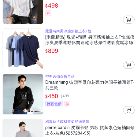
498
$
券
嚴選時尚男涼感無袖上衣T恤
[米蘭精品] 現貨+預購 男涼感短袖上衣T恤無痕
涼爽夏季運動休閒速乾冰感彈性透氣寬鬆冰絲-
男裝3色74lg23
899
$
型男必備百搭單品
Dreamming 街頭字母印花彈力休閒長袖圓領T-
共三款
450
$
$
499
挑戰低價
券
棉混紡抗菌材質柔舒適透氣
pierre cardin 皮爾卡登 男款 抗菌素色短袖圓領
上衣-灰色(5257284-95)