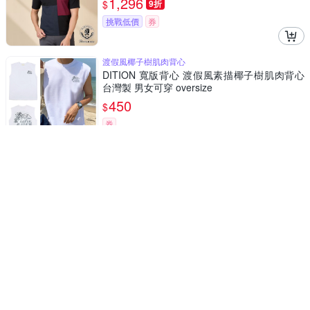
1,296
$
9折
挑戰低價
券
渡假風椰子樹肌肉背心
DITION 寬版背心 渡假風素描椰子樹肌肉背心
台灣製 男女可穿 oversize
450
$
券
Man New 新品上市
【HeHa】復古拼接口袋圓領短T 三色
1,088
$
85折
挑戰低價
券
涼感輕量圓領T恤
oillio歐洲貴族 男裝 短袖口袋圓領T恤 燒花獨特
透氣孔 輕盈帶走熱氣 橘色 法國品牌