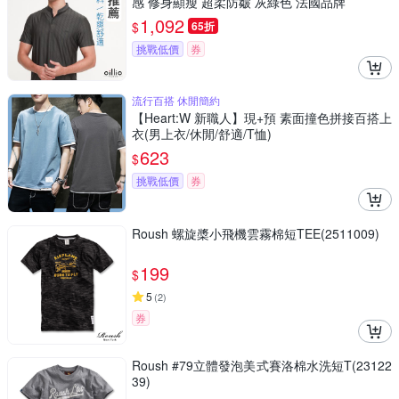
感 修身顯瘦 超柔防皺 灰綠色 法國品牌
1,092
$
65折
挑戰低價
券
流行百搭 休閒簡約
【Heart:W 新職人】現+預 素面撞色拼接百搭上
衣(男上衣/休閒/舒適/T恤)
623
$
挑戰低價
券
Roush 螺旋槳小飛機雲霧棉短TEE(2511009)
199
$
5
(
2
)
券
Roush #79立體發泡美式賽洛棉水洗短T(23122
39)