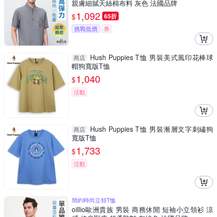
親膚細膩天絲棉布料 灰色 法國品牌
1,092
$
65折
挑戰低價
券
Hush Puppies T恤 男裝美式風印花棒球
商店
帽狗寬版T恤
1,040
$
活動
Hush Puppies T恤 男裝漸層文字刺繡狗
商店
寬版T恤
1,733
$
活動
簡約時尚立領T恤
oillio歐洲貴族 男裝 商務休閒 短袖小立領衫 涼