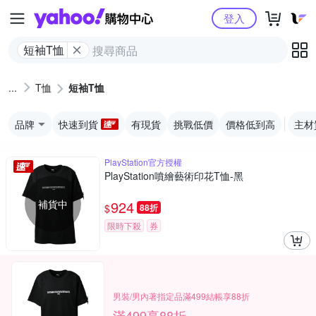
Yahoo購物中心
登入
短袖T恤
T恤
短袖T恤
品牌
快速到貨
有現貨
挑戰低價
價格低到高
主材
PlayStation官方授權
PlayStation噴繪藝術印花T恤-黑
補貨中
924
$
88折
限時下殺
券
男裝/男內著指定品滿499結帳享88折
滿499享88折