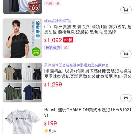
活動
券
經典設計圓領T恤
oillio 歐洲貴族 男裝 短袖圓領T恤 彈力透氣 超
柔防皺 藝術氣息 涼感衫 黑色 法國品牌
1,092
$
65折
挑戰低價
券
男涼感休閒套裝短袖褲裝運動套裝兩件套
[米蘭精品] 現貨+預購 男涼感休閒套裝短袖褲裝
夏季速乾透氣寬鬆運動套裝健身服兩件套-男裝
7色74lg66
1,299
$
Roush 翻玩CHAMPION美式水洗短TEE(81021
9)
199
$
5
(
3
)