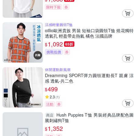
限時下殺
券
涼感輕量圓領T恤
oillio歐洲貴族 男裝 短袖口袋圓領T恤 燒花獨特
透氣孔 輕盈帶走熱氣 橘色 法國品牌
1,092
$
65折
挑戰低價
券
休閒運動新風潮
Dreamming SPORT彈力圓領運動長T 親膚 涼
感 透氣-共二色
499
$
2.3
(
1
)
活動
券
Hush Puppies T恤 男裝經典品牌配色圖
商店
騰刺繡狗T恤
1,352
$