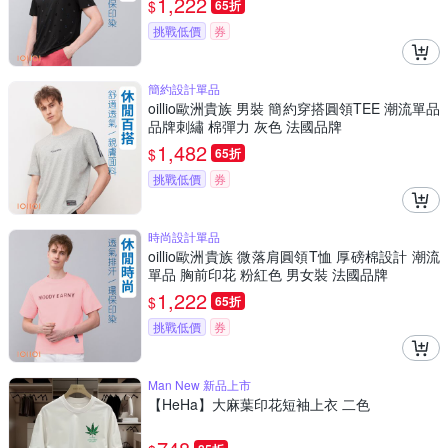
1,222
$
65折
挑戰低價
券
簡約設計單品
oillio歐洲貴族 男裝 簡約穿搭圓領TEE 潮流單品
品牌刺繡 棉彈力 灰色 法國品牌
1,482
$
65折
挑戰低價
券
時尚設計單品
oillio歐洲貴族 微落肩圓領T恤 厚磅棉設計 潮流
單品 胸前印花 粉紅色 男女裝 法國品牌
1,222
$
65折
挑戰低價
券
Man New 新品上市
【HeHa】大麻葉印花短袖上衣 二色