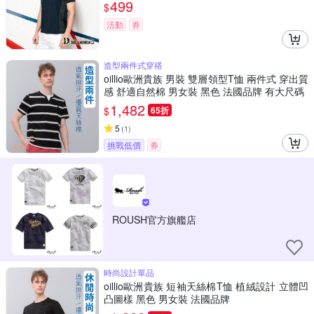
499
$
活動
券
造型兩件式穿搭
oillio歐洲貴族 男裝 雙層領型T恤 兩件式 穿出質
感 舒適自然棉 男女裝 黑色 法國品牌 有大尺碼
1,482
$
65折
5
(
1
)
挑戰低價
券
ROUSH官方旗艦店
時尚設計單品
oillio歐洲貴族 短袖天絲棉T恤 植絨設計 立體凹
凸圖樣 黑色 男女裝 法國品牌