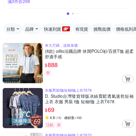
滿3件折298
分類
品牌
快速到貨
有現貨
挑戰低價
價格低到
有大尺碼，送除臭襪
(8款) oillio法國品牌 休閒POLO衫/百搭T恤 超柔
舒適手感
888
$
券
衣服男裝t恤短袖t恤上衣T678
D. Studio台灣發貨韓版冰絲寬鬆透氣速乾短袖
上衣 衣服 男裝 t恤 短袖t恤 上衣T678
69
$
4.8
(
18
)
總銷量>100
活動
券
衣服男裝t恤短袖t恤上衣T670