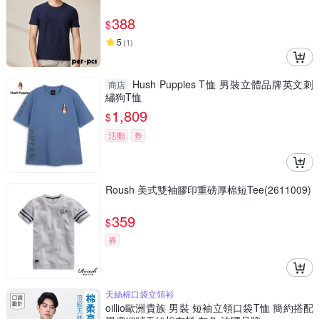
388
$
5
(
1
)
Hush Puppies T恤 男裝立體品牌英文刺
商店
繡狗T恤
1,809
$
活動
券
Roush 美式雙袖膠印重磅厚棉短Tee(2611009)
359
$
券
天絲棉口袋立領衫
oillio歐洲貴族 男裝 短袖立領口袋T恤 簡約搭配