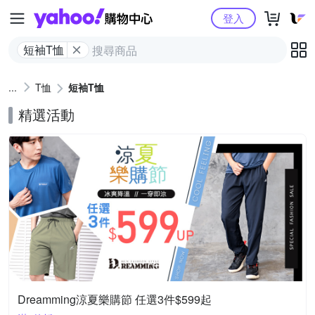
Yahoo購物中心
登入
短袖T恤
T恤
短袖T恤
精選活動
Dreamming涼夏樂購節 任選3件$599起