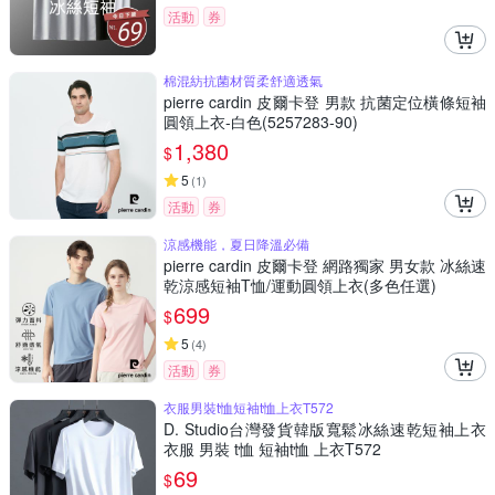
活動
券
棉混紡抗菌材質柔舒適透氣
pierre cardin 皮爾卡登 男款 抗菌定位橫條短袖
圓領上衣-白色(5257283-90)
1,380
$
5
(
1
)
活動
券
涼感機能，夏日降溫必備
pierre cardin 皮爾卡登 網路獨家 男女款 冰絲速
乾涼感短袖T恤/運動圓領上衣(多色任選)
699
$
5
(
4
)
活動
券
衣服男裝t恤短袖t恤上衣T572
D. Studio台灣發貨韓版寬鬆冰絲速乾短袖上衣
衣服 男裝 t恤 短袖t恤 上衣T572
69
$