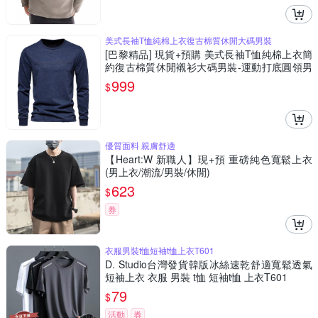
美式長袖T恤純棉上衣復古棉質休閒大碼男裝
[巴黎精品] 現貨+預購 美式長袖T恤純棉上衣簡
約復古棉質休閒襯衫大碼男裝-運動打底圓領男
上衣4色a1kz56
999
$
優質面料 親膚舒適
【Heart:W 新職人】現+預 重磅純色寬鬆上衣
(男上衣/潮流/男裝/休閒)
623
$
券
衣服男裝t恤短袖t恤上衣T601
D. Studio台灣發貨韓版冰絲速乾舒適寬鬆透氣
短袖上衣 衣服 男裝 t恤 短袖t恤 上衣T601
79
$
活動
券