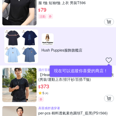
服 t恤 短袖t恤 上衣 男裝T596
79
$
活動
券
Hush Puppies服飾旗艦店
流行百搭 休閒簡約
現在可以追蹤你喜愛的商店！
【Heart:W 新職人】現+預 運動排汗透氣上衣
(男裝/運動上衣/排汗衫/百搭/T恤)
373
$
5
(
4
)
券
高質感舒適穿著
per-pcs 棉料透氣素色圓領T_藍黑(PS1566)