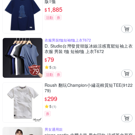
版T恤
1,885
$
活動
券
衣服男裝t恤短袖t恤上衣T672
D. Studio台灣發貨韓版冰絲涼感寬鬆短袖上衣
衣服 男裝 t恤 短袖t恤 上衣T672
79
$
5
(
3
)
活動
券
Roush 翻玩Champion小繡花棉質短TEE(9122
79)
299
$
5
(
1
)
券
男女通用款