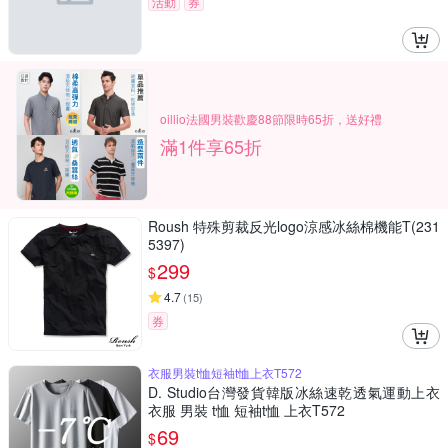
活動
券
oillio法國男裝歡慶88節限時65折，送好禮
滿1件享65折
Roush 特殊剪裁反光logo涼感冰絲棉機能T(231
5397)
299
$
4.7
(
15
)
券
衣服男裝t恤短袖t恤上衣T572
D. Studio台灣發貨韓版冰絲速乾透氣運動上衣
衣服 男裝 t恤 短袖t恤 上衣T572
69
$