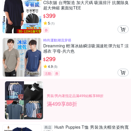
CS衣舖 台灣製造 加大尺碼 吸濕排汗 抗菌除臭
超大伸縮 素面短TEE
399
$
5
(
1
)
券
時尚運動潮流穿搭
Dreamming 輕薄冰絲瞬涼吸濕速乾彈力短T 涼
感衣 字母-共六色
299
$
4.9
(
5
)
活動
券
男裝/男內著指定品滿499結帳享88折
滿499享88折
Hush Puppies T恤 男裝漁夫帽坐姿狗寬
商店