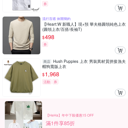
券
流行百搭 休閒簡約
【Heart:W 新職人】現+預 華夫格圓領純色上衣
(圓領上衣/百搭/長袖T)
498
$
券
Hush Puppies 上衣 男裝異材質拼接漁夫
商店
帽狗寬版上衣
1,968
$
活動
券
【HeHa】年中下殺優惠15 OFF
滿1件享85折