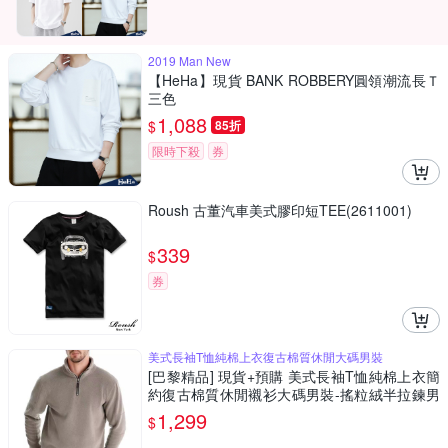
2019 Man New
【HeHa】現貨 BANK ROBBERY圓領潮流長Ｔ
三色
1,088
$
85折
限時下殺
券
Roush 古董汽車美式膠印短TEE(2611001)
339
$
券
美式長袖T恤純棉上衣復古棉質休閒大碼男裝
[巴黎精品] 現貨+預購 美式長袖T恤純棉上衣簡
約復古棉質休閒襯衫大碼男裝-搖粒絨半拉鍊男
上衣8色a1kz12
1,299
$