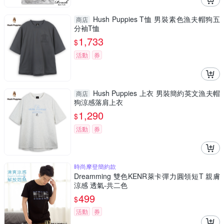
Hush Puppies T恤 男裝素色漁夫帽狗五
商店
分袖T恤
1,733
$
活動
券
Hush Puppies 上衣 男裝簡約英文漁夫帽
商店
狗涼感落肩上衣
1,290
$
活動
券
時尚摩登簡約款
Dreamming 雙色KENR萊卡彈力圓領短T 親膚
涼感 透氣-共二色
499
$
活動
券