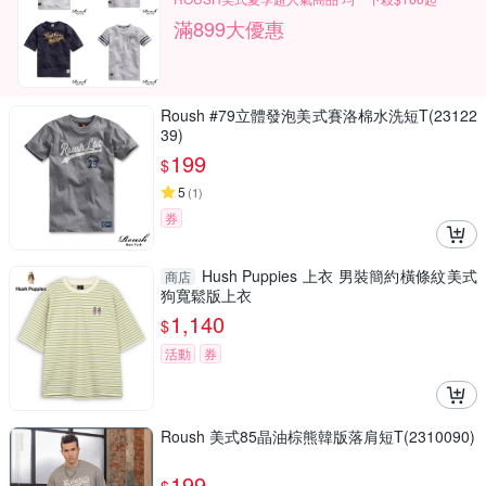
滿899大優惠
Roush #79立體發泡美式賽洛棉水洗短T(23122
39)
199
$
5
(
1
)
券
Hush Puppies 上衣 男裝簡約橫條紋美式
商店
狗寬鬆版上衣
1,140
$
活動
券
Roush 美式85晶油棕熊韓版落肩短T(2310090)
199