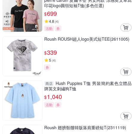
pierre cardin 皮爾卡登 男女同款 涼感英文草寫
印花logo圓領短袖T恤(多色任選)
699
$
4.8
(
4
)
活動
券
Roush ROUSH超人logo美式短TEE(2611005)
339
$
5
(
4
)
券
Hush Puppies T恤 男裝簡約素色立體品
商店
牌英文刺繡狗T恤
1,040
$
活動
券
Roush 翅膀骷髏韓版落肩重磅短T(2311119)