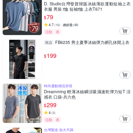
D. Studio台灣發貨韓版冰絲薄款運動短袖上衣
衣服 男裝 t恤 短袖t恤 上衣T671
79
$
4.7
(
16
)
總銷量>50
活動
券
FB6235 男士夏季冰絲彈力網孔休閒上衣
商店
199
$
時尚運動潮流穿搭
Dreamming 輕薄冰絲瞬涼吸濕速乾彈力短T 涼
感衣 口袋-共六色
299
$
4
(
3
)
活動
券
台灣製造 加大尺碼