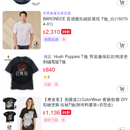
型男春夏百搭首選
BARONECE 質感優先細節展現 T恤_白(15070
4-01)
2,310
$
89折
挑戰低價
券
Hush Puppies T恤 男裝趣味趴趴狗漢堡
商店
刺繡寬版T恤
840
$
已售完
5
活動
券
【摩達客】美國進口ColorWear 蜜糖骷髏 DIY
彩繪塗鴉 短袖T恤(附布料畫筆+衣型盒)
1,136
$
89折
限時下殺
券