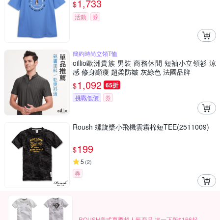
1,733
$
活動
券
簡約時尚立領T恤
oillio歐洲貴族 男裝 商務休閒 短袖小立領衫 涼
感 修身顯瘦 超柔防皺 灰綠色 法國品牌
1,092
$
65折
挑戰低價
券
Roush 螺旋槳小飛機雲霧棉短TEE(2511009)
199
$
5
(
2
)
券
ROUSH美式夏季超人氣商品 均一下殺$166起