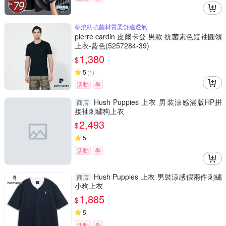
棉混紡抗菌材質柔舒適透氣
pierre cardin 皮爾卡登 男款 抗菌素色短袖圓領
上衣-藍色(5257284-39)
1,380
$
5
(
1
)
活動
券
Hush Puppies 上衣 男裝涼感滿版HP拼
商店
接袖刺繡狗上衣
2,493
$
5
活動
券
Hush Puppies 上衣 男裝涼感假兩件刺繡
商店
小狗上衣
1,885
$
5
活動
券