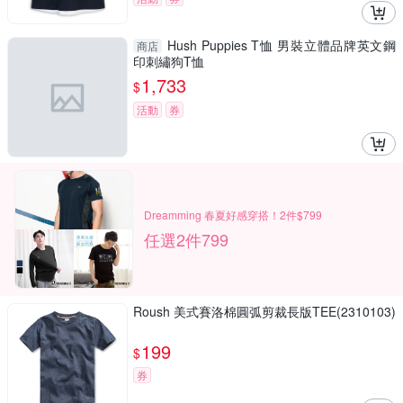
Hush Puppies T恤 男裝立體品牌英文鋼
商店
印刺繡狗T恤
1,733
$
活動
券
Dreamming 春夏好感穿搭！2件$799
任選2件799
Roush 美式賽洛棉圓弧剪裁長版TEE(2310103)
199
$
券