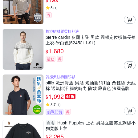
$
5
(
1
)
券
棉混紡材質柔軟舒適
pierre cardin 皮爾卡登 男款 圓領定位橫條長袖
上衣-米白色(5245211-91)
1,680
$
活動
券
質感天絲棉圓領衫
oillio 歐洲貴族 男裝 短袖圓領T恤 桑蠶絲 天絲
棉 透氣排汗 簡約時尚 防皺 藏青色 法國品牌
1,092
$
65折
3.7
(
1
)
挑戰低價
券
Hush Puppies 上衣 男裝立體英文刺繡小
商店
狗寬版上衣
2,265
$