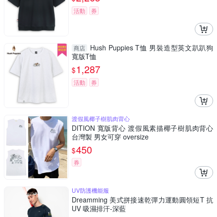
活動
券
Hush Puppies T恤 男裝造型英文趴趴狗
商店
寬版T恤
1,287
$
活動
券
渡假風椰子樹肌肉背心
DITION 寬版背心 渡假風素描椰子樹肌肉背心
台灣製 男女可穿 oversize
450
$
券
UV防護機能服
Dreamming 美式拼接速乾彈力運動圓領短T 抗
UV 吸濕排汗-深藍