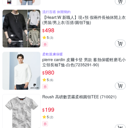
流行百搭 休閒簡約
【Heart:W 新職人】現+預 假兩件長袖休閒上衣
(男裝/男上衣/百搭/圓領T恤)
498
$
5
(
3
)
券
柔軟親膚保暖
pierre cardin 皮爾卡登 男款 蓄熱保暖輕磨毛小
立領長袖T恤-白色(7235291-90)
980
$
5
(
6
)
券
Roush 高磅數雲霧柔棉圓領TEE (710021)
199
$
5
(
2
)
券