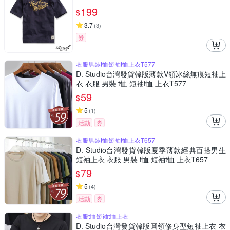
199
$
3.7
(
3
)
券
衣服男裝t恤短袖t恤上衣T577
D. Studio台灣發貨韓版薄款V領冰絲無痕短袖上
衣 衣服 男裝 t恤 短袖t恤 上衣T577
59
$
5
(
1
)
活動
券
衣服男裝t恤短袖t恤上衣T657
D. Studio台灣發貨韓版夏季薄款經典百搭男生
短袖上衣 衣服 男裝 t恤 短袖t恤 上衣T657
79
$
5
(
4
)
活動
券
衣服t恤短袖t恤上衣
D. Studio台灣發貨韓版圓領修身型短袖上衣 衣