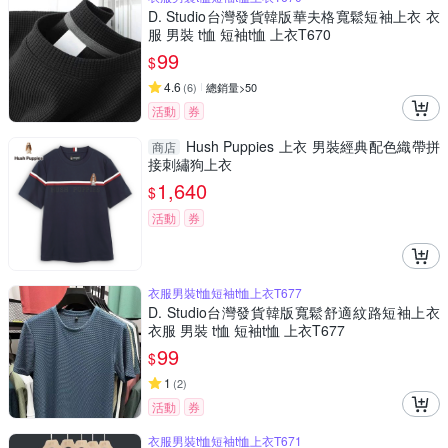
D. Studio台灣發貨韓版華夫格寬鬆短袖上衣 衣
服 男裝 t恤 短袖t恤 上衣T670
99
$
4.6
(
6
)
總銷量>50
活動
券
Hush Puppies 上衣 男裝經典配色織帶拼
商店
接刺繡狗上衣
1,640
$
活動
券
衣服男裝t恤短袖t恤上衣T677
D. Studio台灣發貨韓版寬鬆舒適紋路短袖上衣
衣服 男裝 t恤 短袖t恤 上衣T677
99
$
1
(
2
)
活動
券
衣服男裝t恤短袖t恤上衣T671