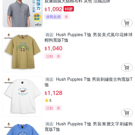
親膚細膩天絲棉布料 灰色 法國品牌
1,092
$
65折
挑戰低價
券
Hush Puppies T恤 男裝美式風印花棒球
商店
帽狗寬版T恤
1,040
$
活動
券
Hush Puppies T恤 男裝刺繡復古狗寬版T
商店
恤
1,128
$
5
活動
券
Hush Puppies T恤 男裝漸層文字刺繡狗
商店
寬版T恤