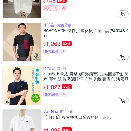
748
$
85折
限時下殺
券
休閒品味完美剪裁
BARONECE 個性拼接休閒 T恤_黑(545048-0
1)
1,268
$
89折
挑戰低價
券
時尚設計款T恤
oillio歐洲貴族 男裝 (網路獨賣) 短袖圓領T恤 簡
約 彈力 透氣吸濕排汗 立體剪裁 藏青色 法國品
牌
1,027
$
65折
挑戰低價
券
Man New 新品上市
【HeHa】復古拼接口袋圓領短T 三色
1,088
$
85折