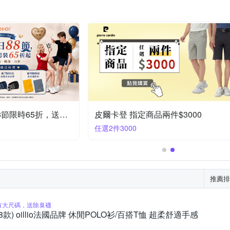
oillio法國男裝歡慶88節限時65折，送好禮
皮爾卡登 指定商品兩件$3000
任選2件3000
推薦排
有大尺碼，送除臭襪
(8款) oillio法國品牌 休閒POLO衫/百搭T恤 超柔舒適手感