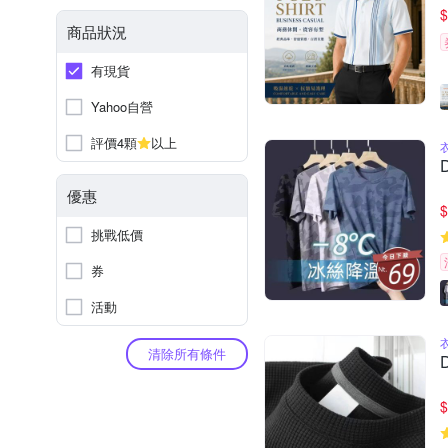
$
商品狀況
有現貨
Yahoo自營
評價4顆
以上
優惠
$
挑戰低價
券
活動
清除所有條件
$