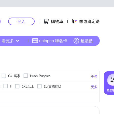
購物車
帳號綁定送
登入
看更多
uniopen 聯名卡
超贈點
G+ 居家
Hush Puppies
更多
illio 歐洲貴族
pierre cardin 皮爾卡登
6XL以上
2L(實際約L)
L
F
更多
米蘭精品
其他品牌
彩
針織衫
點點
休閒褲
毛衣