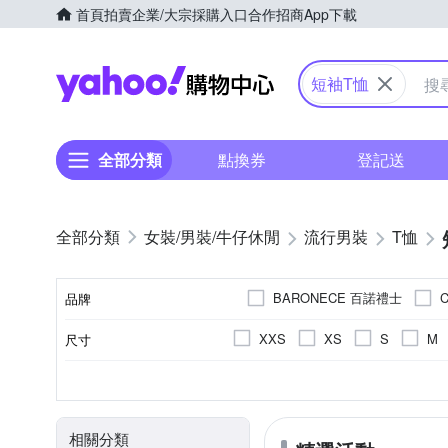
首頁
拍賣
企業/大宗採購入口
合作招商
App下載
Yahoo購物中心
短袖T恤
全部分類
點換券
登記送
女裝/男裝/牛仔休閒
流行男裝
T恤
BARONECE 百諾禮士
品牌
Heart:W 新職人
Heha
XXS
XS
S
M
尺寸
品牌名稱
per-pcs 派彼仕
ROBER
3L(實際約XL)
4L(實際約2L
素色
T恤
春夏
正常版型
棉
人造纖維
長袖Ｔ恤
印花
四季
寬版over size
文字
秋冬
麻
造型上
顏色
風格元素
款式
適穿季節
版型
主材質
相關分類