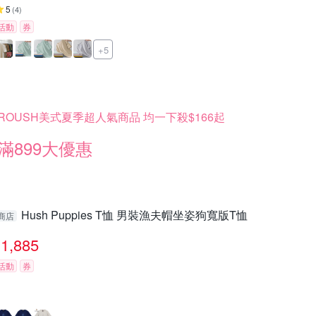
5
(
4
)
活動
券
+5
ROUSH美式夏季超人氣商品 均一下殺$166起
滿899大優惠
Hush Puppies T恤 男裝漁夫帽坐姿狗寬版T恤
商店
1,885
活動
券