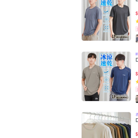
$
$
$