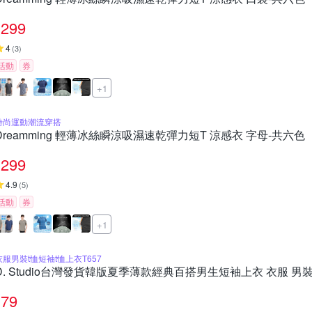
299
4
(
3
)
活動
券
+1
時尚運動潮流穿搭
Dreamming 輕薄冰絲瞬涼吸濕速乾彈力短T 涼感衣 字母-共六色
299
4.9
(
5
)
活動
券
+1
衣服男裝t恤短袖t恤上衣T657
D. Studio台灣發貨韓版夏季薄款經典百搭男生短袖上衣 衣服 男裝 t
79