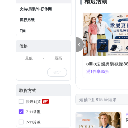
精選活動
女裝/男裝/牛仔休閒
流行男裝
T恤
價格
-
卡登 父親節限定 滿988折88
88折88
滿1件享65折
確定
取貨方式
短袖T恤 815 筆結果
快速到貨
7-11常溫
7-11冷凍