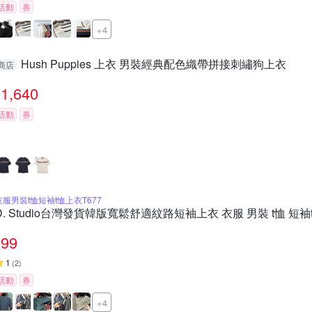
活動
券
+4
Hush Puppies 上衣 男裝經典配色織帶拼接刺繡狗上衣
商店
1,640
活動
券
衣服男裝t恤短袖t恤上衣T677
D. Studio台灣發貨韓版寬鬆舒適紋路短袖上衣 衣服 男裝 t恤 短袖t
99
1
(
2
)
活動
券
+4