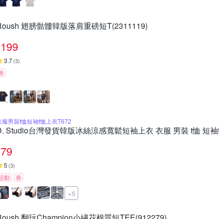
Roush 翅膀骷髏韓版落肩重磅短T(2311119)
199
3.7
(
3
)
券
衣服男裝t恤短袖t恤上衣T672
D. Studio台灣發貨韓版冰絲涼感寬鬆短袖上衣 衣服 男裝 t恤 短袖t
79
5
(
3
)
活動
券
+5
Roush 翻玩Champion小繡花棉質短TEE(912279)