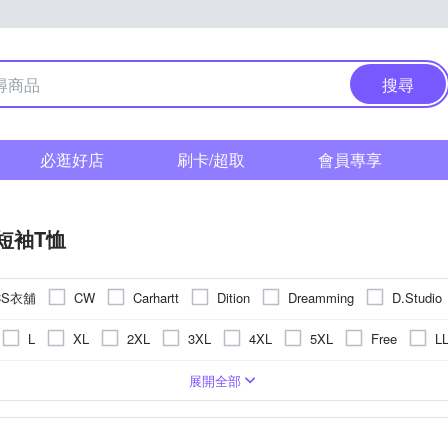
搜尋
必逛好店
刷卡/超取
會員專享
短袖T恤
CS衣舖
CW
Carhartt
Dition
Dreamming
D.Studio
ModaCore 摩達客
Mini 嚴選
o
Minidesign
NoMorre
L
XL
2XL
3XL
4XL
5XL
Free
L
TA 諾貝達
Roush
TengYue
United Athle
ZENO
)
衣
圖騰/塗鴉
合身窄版
POLO衫
刺繡
一般版型
背心(無袖T恤)
條紋
長版
格紋
小可愛
拼接
襯衫
動物紋
帽T
迷
展開全部