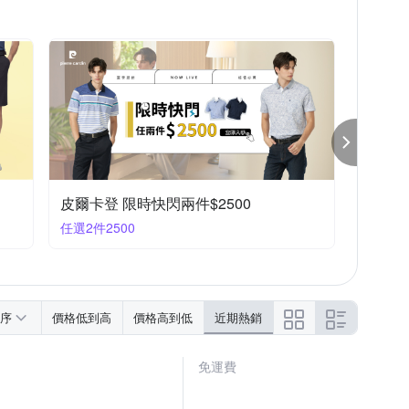
皮爾卡登 限時快閃兩件$2500
任選2件2500
序
價格低到高
價格高到低
近期熱銷
免運費