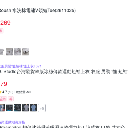
Roush 水洗棉電繡V領短Tee(2611025)
269
券
衣服男裝t恤短袖t恤上衣T671
D. Studio台灣發貨韓版冰絲薄款運動短袖上衣 衣服 男裝 t恤 短袖t
79
4.7
(
16
)
總銷量>50
活動
券
+5
時尚運動潮流穿搭
Dreamming 輕薄冰絲瞬涼吸濕速乾彈力短T 涼感衣 口袋-共六色