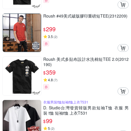
券
Roush #49美式破版膠印重磅短TEE(2312209)
299
$
3.5
(
2
)
券
Roush 美式多貼布設計水洗棉短TEE 2.0(2012
190)
359
$
4.8
(
7
)
券
衣服男裝t恤短袖t恤上衣T531
D. Studio台灣發貨韓版男款短袖T恤 衣服 男
裝 t恤 短袖t恤 上衣T531
99
$
5
(
2
)