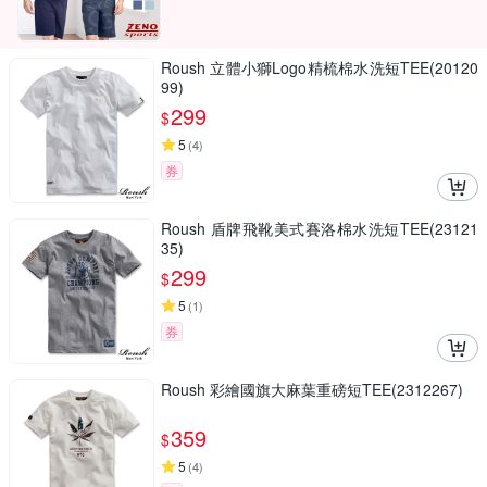
Roush 立體小獅Logo精梳棉水洗短TEE(20120
99)
299
$
5
(
4
)
券
Roush 盾牌飛靴美式賽洛棉水洗短TEE(23121
35)
299
$
5
(
1
)
券
Roush 彩繪國旗大麻葉重磅短TEE(2312267)
359
$
5
(
4
)