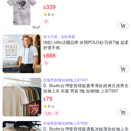
339
$
5
(
4
)
券
有大尺碼，送除臭襪
(8款) oillio法國品牌 休閒POLO衫/百搭T恤 超柔
舒適手感
888
$
券
衣服男裝t恤短袖t恤上衣T657
D. Studio台灣發貨韓版夏季薄款經典百搭男生
短袖上衣 衣服 男裝 t恤 短袖t恤 上衣T657
79
$
5
(
4
)
活動
券
衣服男裝t恤短袖t恤上衣T680
D. Studio台灣發貨韓版透氣冰絲薄款短袖上衣