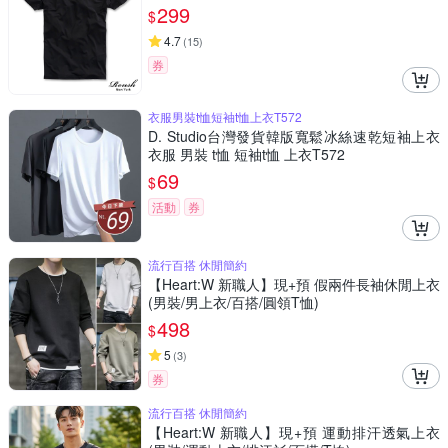
299
$
4.7
(
15
)
券
衣服男裝t恤短袖t恤上衣T572
D. Studio台灣發貨韓版寬鬆冰絲速乾短袖上衣
衣服 男裝 t恤 短袖t恤 上衣T572
69
$
活動
券
流行百搭 休閒簡約
【Heart:W 新職人】現+預 假兩件長袖休閒上衣
(男裝/男上衣/百搭/圓領T恤)
498
$
5
(
3
)
券
流行百搭 休閒簡約
【Heart:W 新職人】現+預 運動排汗透氣上衣