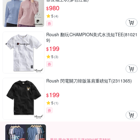
980
$
5
(
4
)
券
Roush 翻玩CHAMPION美式水洗短TEE(81021
9)
199
$
5
(
3
)
券
Roush 閃電關刀韓版落肩重磅短T(2311365)
199
$
5
(
1
)
券
男裝/男內著指定品滿499結帳享88折