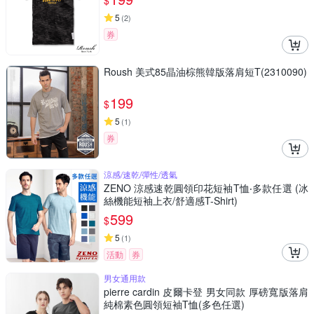
$
5
(
2
)
券
Roush 美式85晶油棕熊韓版落肩短T(2310090)
199
$
5
(
1
)
券
涼感/速乾/彈性/透氣
ZENO 涼感速乾圓領印花短袖T恤‧多款任選 (冰
絲機能短袖上衣/舒適感T-Shirt)
599
$
5
(
1
)
活動
券
男女通用款
pierre cardin 皮爾卡登 男女同款 厚磅寬版落肩
純棉素色圓領短袖T恤(多色任選)