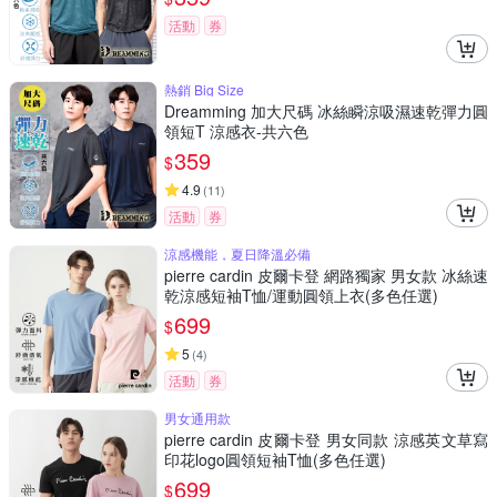
活動
券
熱銷 Big Size
Dreamming 加大尺碼 冰絲瞬涼吸濕速乾彈力圓
領短T 涼感衣-共六色
359
$
4.9
(
11
)
活動
券
涼感機能，夏日降溫必備
pierre cardin 皮爾卡登 網路獨家 男女款 冰絲速
乾涼感短袖T恤/運動圓領上衣(多色任選)
699
$
5
(
4
)
活動
券
男女通用款
pierre cardin 皮爾卡登 男女同款 涼感英文草寫
印花logo圓領短袖T恤(多色任選)
699
$