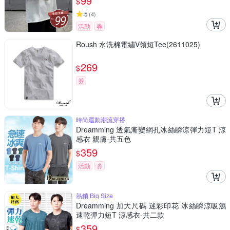
99
$
5
(
4
)
活動
券
Roush 水洗棉電繡V領短Tee(2611025)
269
$
券
時尚運動潮流穿搭
Dreamming 透氣漸變網孔冰絲瞬涼彈力短T 涼
感衣 親膚-共五色
359
$
活動
券
熱銷 Big Size
Dreamming 加大尺碼 迷彩印花 冰絲瞬涼吸濕
速乾彈力短T 涼感衣-共二款
359
$