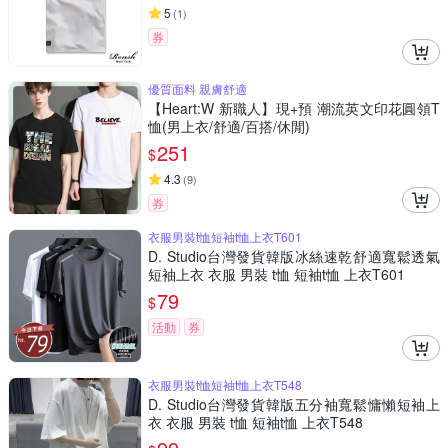
5
(
1
)
券
優質面料 親膚舒適
【Heart:W 新職人】現+預 潮流英文印花圓領T
恤(男上衣/舒適/百搭/休閒)
251
$
4.3
(
9
)
券
衣服男裝t恤短袖t恤上衣T601
D. Studio台灣發貨韓版冰絲速乾舒適寬鬆透氣
短袖上衣 衣服 男裝 t恤 短袖t恤 上衣T601
79
$
活動
券
衣服男裝t恤短袖t恤上衣T548
D. Studio台灣發貨韓版五分袖寬鬆慵懶短袖上
衣 衣服 男裝 t恤 短袖t恤 上衣T548