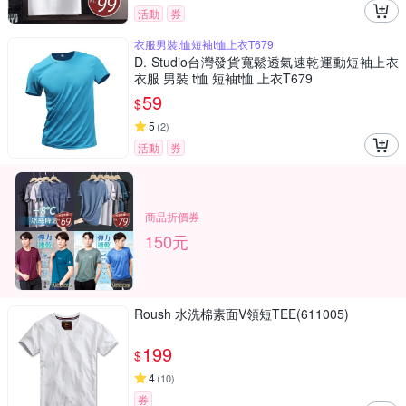
活動
券
衣服男裝t恤短袖t恤上衣T679
D. Studio台灣發貨寬鬆透氣速乾運動短袖上衣
衣服 男裝 t恤 短袖t恤 上衣T679
59
$
5
(
2
)
活動
券
商品折價券
150元
Roush 水洗棉素面V領短TEE(611005)
199
$
4
(
10
)
券