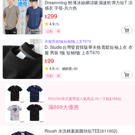
Dreamming 輕薄冰絲瞬涼吸濕速乾彈力短T 涼
感衣 字母-共六色
299
$
4.9
(
5
)
活動
券
衣服男裝t恤短袖t恤上衣T670
D. Studio台灣發貨韓版華夫格寬鬆短袖上衣 衣
服 男裝 t恤 短袖t恤 上衣T670
99
$
4.6
(
6
)
總銷量>50
活動
券
ROUSH美式夏季超人氣商品 均一下殺$166起
滿899大優惠
Roush 水洗棉素面圓領短TEE(611002)