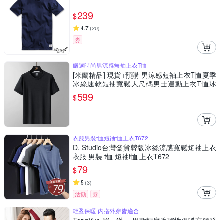
239
$
4.7
(
20
)
券
嚴選時尚男涼感無袖上衣T恤
[米蘭精品] 現貨+預購 男涼感短袖上衣T恤夏季
冰絲速乾短袖寬鬆大尺碼男士運動上衣T恤冰
感-男裝7色74lg1
599
$
衣服男裝t恤短袖t恤上衣T672
D. Studio台灣發貨韓版冰絲涼感寬鬆短袖上衣
衣服 男裝 t恤 短袖t恤 上衣T672
79
$
5
(
3
)
活動
券
輕盈保暖 內搭外穿皆適合