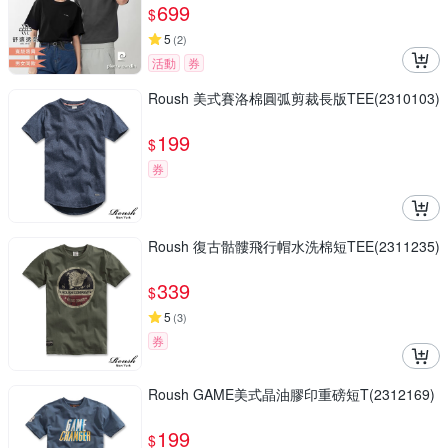
699
$
5
(
2
)
活動
券
Roush 美式賽洛棉圓弧剪裁長版TEE(2310103)
199
$
券
Roush 復古骷髏飛行帽水洗棉短TEE(2311235)
339
$
5
(
3
)
券
Roush GAME美式晶油膠印重磅短T(2312169)
199
$