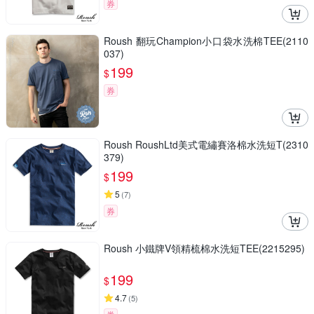
券
Roush 翻玩Champion小口袋水洗棉TEE(2110
037)
199
$
券
Roush RoushLtd美式電繡賽洛棉水洗短T(2310
379)
199
$
5
(
7
)
券
Roush 小鐵牌V領精梳棉水洗短TEE(2215295)
199
$
4.7
(
5
)