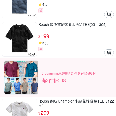
5
(
2
)
券
Roush 韓版寬鬆落肩水洗短TEE(2311305)
199
$
5
(
6
)
券
Dreamming涼夏樂購節 任選3件$599起
滿3件折298
Roush 翻玩Champion小繡花棉質短TEE(9122
79)
299
$