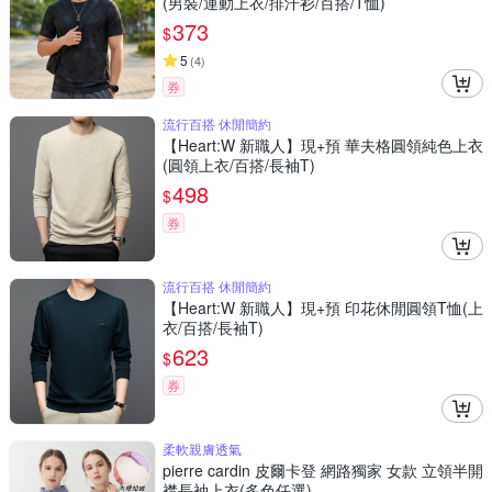
(男裝/運動上衣/排汗衫/百搭/T恤)
373
$
5
(
4
)
券
流行百搭 休閒簡約
【Heart:W 新職人】現+預 華夫格圓領純色上衣
(圓領上衣/百搭/長袖T)
498
$
券
流行百搭 休閒簡約
【Heart:W 新職人】現+預 印花休閒圓領T恤(上
衣/百搭/長袖T)
623
$
券
柔軟親膚透氣
pierre cardin 皮爾卡登 網路獨家 女款 立領半開
襟長袖上衣(多色任選)