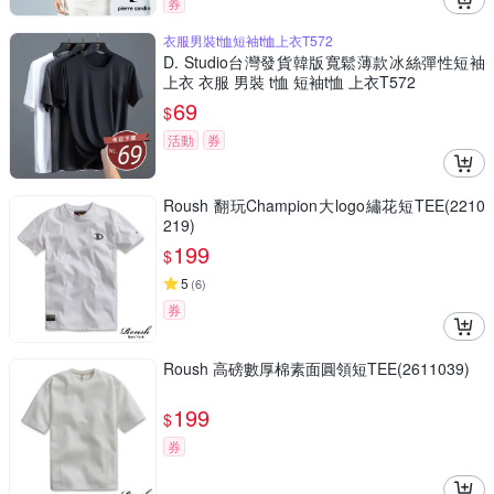
券
衣服男裝t恤短袖t恤上衣T572
D. Studio台灣發貨韓版寬鬆薄款冰絲彈性短袖
上衣 衣服 男裝 t恤 短袖t恤 上衣T572
69
$
活動
券
Roush 翻玩Champion大logo繡花短TEE(2210
219)
199
$
5
(
6
)
券
Roush 高磅數厚棉素面圓領短TEE(2611039)
199
$
券