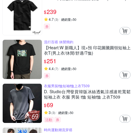
239
$
4.7
(
3
)
總銷量>50
券
流行百搭 休閒簡約
【Heart:W 新職人】現+預 印花圖騰圓領短袖上
衣T(男上衣/休閒/舒適/T恤)
251
$
4.4
(
7
)
總銷量>50
券
衣服男裝t恤短袖t恤上衣T509
D. Studio台灣發貨韓版冰絲透氣涼感速乾寬鬆
短袖上衣 衣服 男裝 t恤 短袖t恤 上衣T509
69
$
3
(
3
)
總銷量>50
活動
券
時尚運動潮流穿搭