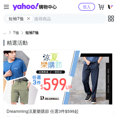
Yahoo購物中心
登入
短袖T恤
T恤
短袖T恤
精選活動
Dreamming涼夏樂購節 任選3件$599起