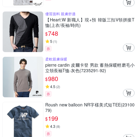
優質面料 親膚舒適
【Heart:W 新職人】現+預 韓版三扣V領拼接T
恤(上衣/長袖/時尚)
748
$
5
(
1
)
券
柔軟親膚保暖
pierre cardin 皮爾卡登 男款 蓄熱保暖輕磨毛小
立領長袖T恤-灰色(7235291-92)
980
$
4.5
(
2
)
券
Roush new balloon NR字樣美式短TEE(23100
79)
199
$
4.3
(
8
)
券