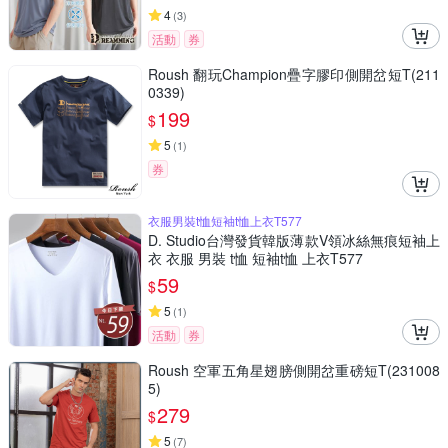
4
(
3
)
活動
券
Roush 翻玩Champion疊字膠印側開岔短T(211
0339)
199
$
5
(
1
)
券
衣服男裝t恤短袖t恤上衣T577
D. Studio台灣發貨韓版薄款V領冰絲無痕短袖上
衣 衣服 男裝 t恤 短袖t恤 上衣T577
59
$
5
(
1
)
活動
券
Roush 空軍五角星翅膀側開岔重磅短T(231008
5)
279
$
5
(
7
)