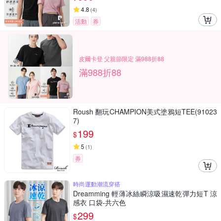
4.8
(
4
)
活動
券
皮爾卡登 父親節限定 滿988折88
滿988折88
Roush 翻玩CHAMPION美式塗鴉短TEE(91023
7)
199
$
5
(
1
)
券
時尚運動潮流穿搭
Dreamming 輕薄冰絲瞬涼吸濕速乾彈力短T 涼
感衣 口袋-共六色
299
$