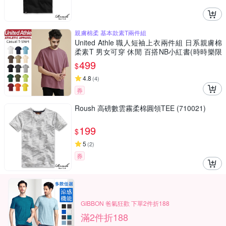
親膚棉柔 基本款素T兩件組
United Athle 職人短袖上衣兩件組 日系親膚棉
柔素T 男女可穿 休閒 百搭NB小紅書(時時樂限
定)
499
$
4.8
(
4
)
券
Roush 高磅數雲霧柔棉圓領TEE (710021)
199
$
5
(
2
)
券
GIBBON 爸氣狂歡 下單2件折188
滿2件折188