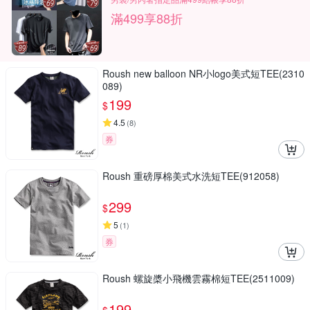
滿499享88折
Roush new balloon NR小logo美式短TEE(2310
089)
199
$
4.5
(
8
)
券
Roush 重磅厚棉美式水洗短TEE(912058)
299
$
5
(
1
)
券
Roush 螺旋槳小飛機雲霧棉短TEE(2511009)
199