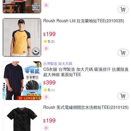
券
Roush Roush Ltd 拉克蘭袖短TEE(2310035)
199
$
5
(
2
)
券
台灣製造 加大尺碼
CS衣舖 台灣製造 加大尺碼 吸濕排汗 抗菌除臭
超大伸縮 素面短TEE
399
$
5
(
1
)
券
Roush 美式電繡側開岔水洗棉短TEE(2310125)
199
$
券