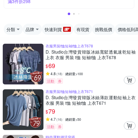
滿3件折298
分類
品牌
快速到貨
有現貨
挑戰低價
價格低到
衣服男裝t恤短袖t恤上衣T678
D. Studio台灣發貨韓版冰絲寬鬆透氣速乾短袖
上衣 衣服 男裝 t恤 短袖t恤 上衣T678
69
$
4.8
(
18
)
總銷量>100
活動
券
衣服男裝t恤短袖t恤上衣T671
D. Studio台灣發貨韓版冰絲薄款運動短袖上衣
衣服 男裝 t恤 短袖t恤 上衣T671
79
$
4.7
(
16
)
總銷量>50
活動
券
時尚運動潮流穿搭