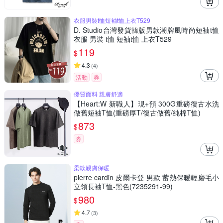
衣服男裝t恤短袖t恤上衣T529
D. Studio台灣發貨韓版男款潮牌風時尚短袖t恤
衣服 男裝 t恤 短袖t恤 上衣T529
119
$
4.3
(
4
)
活動
券
優質面料 親膚舒適
【Heart:W 新職人】現+預 300G重磅復古水洗
做舊短袖T恤(重磅厚T/復古做舊/純棉T恤)
873
$
券
柔軟親膚保暖
pierre cardin 皮爾卡登 男款 蓄熱保暖輕磨毛小
立領長袖T恤-黑色(7235291-99)
980
$
4.7
(
3
)