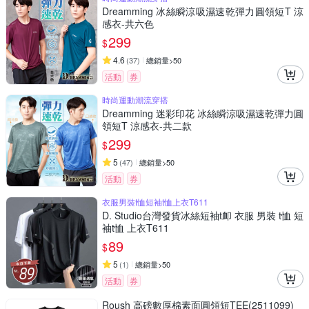
Dreamming 冰絲瞬涼吸濕速乾彈力圓領短T 涼
感衣-共六色
299
$
4.6
(
37
)
總銷量>50
活動
券
時尚運動潮流穿搭
Dreamming 迷彩印花 冰絲瞬涼吸濕速乾彈力圓
領短T 涼感衣-共二款
299
$
5
(
47
)
總銷量>50
活動
券
衣服男裝t恤短袖t恤上衣T611
D. Studio台灣發貨冰絲短袖t卹 衣服 男裝 t恤 短
袖t恤 上衣T611
89
$
5
(
1
)
總銷量>50
活動
券
Roush 高磅數厚棉素面圓領短TEE(2511099)