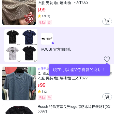
衣服 男裝 t恤 短袖t恤 上衣T680
99
$
4.9
(
7
)
活動
券
ROUSH官方旗艦店
衣服男裝t恤短袖t恤上衣T677
現在可以追蹤你喜愛的商店！
D. Studio台灣發貨韓版寬鬆舒適紋路短袖上衣
衣服 男裝 t恤 短袖t恤 上衣T677
99
$
1
(
2
)
活動
券
Roush 特殊剪裁反光logo涼感冰絲棉機能T(231
5397)