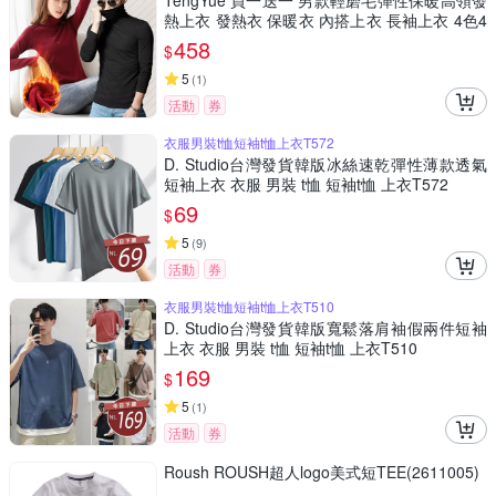
TengYue 買一送一 男款輕磨毛彈性保暖高領發
熱上衣 發熱衣 保暖衣 內搭上衣 長袖上衣 4色4
尺寸
458
$
5
(
1
)
活動
券
衣服男裝t恤短袖t恤上衣T572
D. Studio台灣發貨韓版冰絲速乾彈性薄款透氣
短袖上衣 衣服 男裝 t恤 短袖t恤 上衣T572
69
$
5
(
9
)
活動
券
衣服男裝t恤短袖t恤上衣T510
D. Studio台灣發貨韓版寬鬆落肩袖假兩件短袖
上衣 衣服 男裝 t恤 短袖t恤 上衣T510
169
$
5
(
1
)
活動
券
Roush ROUSH超人logo美式短TEE(2611005)