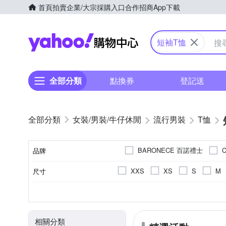
首頁
拍賣
企業/大宗採購入口
合作招商
App下載
Yahoo購物中心
短袖T恤
全部分類
點換券
登記送
女裝/男裝/牛仔休閒
流行男裝
T恤
BARONECE 百諾禮士
品牌
ModaCore
Minidesign
XXS
XS
S
M
尺寸
品牌名稱
TengYue
United Athle
3L(實際約XL)
4L(實際約2L
素色
春夏
T恤
人造纖維
正常版型
長袖Ｔ恤
印花
四季
棉
寬版over size
文字
秋冬
麻
POLO
顏色
風格元素
適穿季節
款式
主材質
版型
相關分類