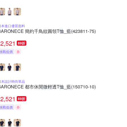
日本進口優質面料
BARONECE 簡約千鳥紋圓領T恤_藍(423811-75)
2,521
89折
挑戰低價
券
日本設計時尚單品
BARONECE 都市休閒微輕透T恤_藍(150710-10)
2,521
89折
挑戰低價
券