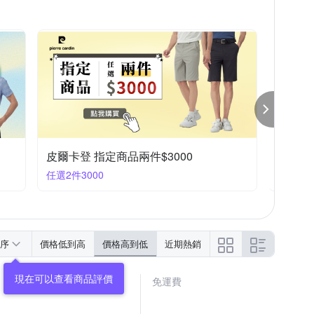
皮爾卡登 限時快閃兩件$2500
任選2件2500
序
價格低到高
價格高到低
近期熱銷
免運費