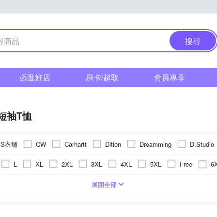
搜尋
必逛好店
刷卡/超取
會員專享
短袖T恤
CS衣舖
CW
Carhartt
Dition
Dreamming
D.Studio
 摩達客
Mini 嚴選
oillio 歐洲貴族
pierre card
NoMorre
6
L
XL
2XL
3XL
4XL
5XL
Free
其他品牌
ZENO
)
衫
圖騰/塗鴉
合身窄版
背心(無袖T恤)
刺繡
長版
條紋
小可愛
一般版型
格紋
造型上衣
拼接
襯衫
動物紋
帽T
點
展開全部