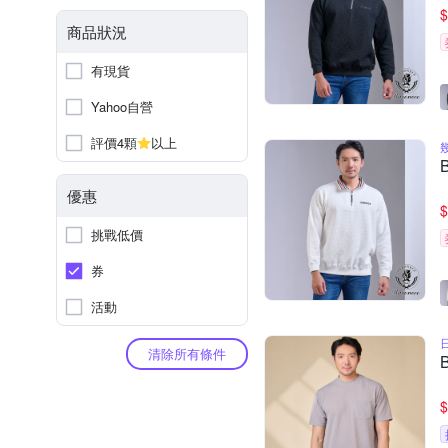
$
商品狀況
有現貨
Yahoo自營
評價4顆
以上
優惠
$
挑戰低價
券
活動
清除所有條件
$