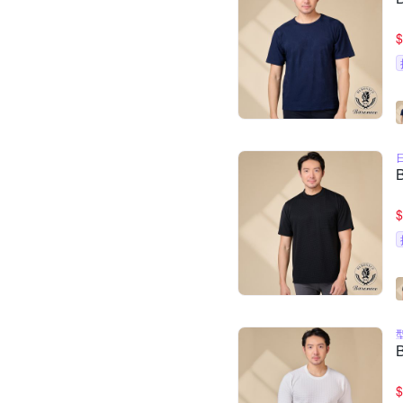
$
$
$