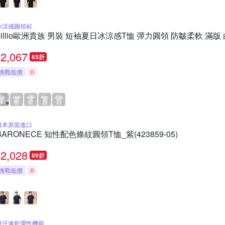
冰涼感圓領衫
oillio歐洲貴族 男裝 短袖夏日冰涼感T恤 彈力圓領 防皺柔軟 滿版
2,067
65折
挑戰低價
券
日本原裝進口
BARONECE 知性配色條紋圓領T恤_紫(423859-05)
2,028
89折
挑戰低價
券
吸汗速乾彈性機能