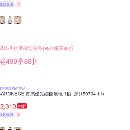
挑戰低價
券
男裝/男內著指定品滿499結帳享88折
滿499享88折
日本設計時尚單品
BARONECE 質感優先細節展現 T恤_黑(150704-11)
2,310
89折
挑戰低價
券