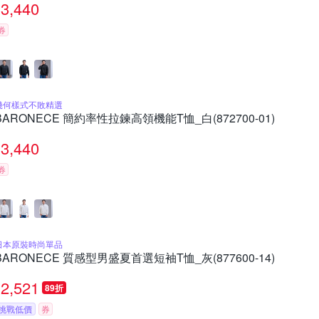
3,440
券
幾何樣式不敗精選
BARONECE 簡約率性拉鍊高領機能T恤_白(872700-01)
3,440
券
日本原裝時尚單品
BARONECE 質感型男盛夏首選短袖T恤_灰(877600-14)
2,521
89折
挑戰低價
券