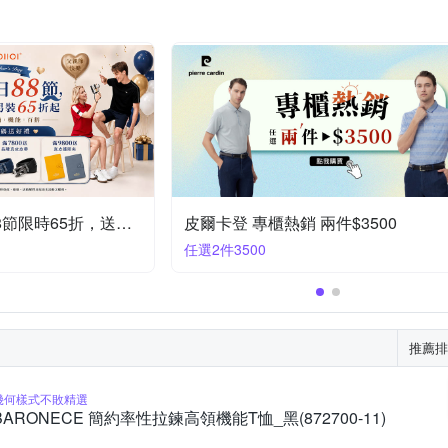
件$3500
皮爾卡登 指定商品兩件$3000
任選2件3000
推薦排
幾何樣式不敗精選
BARONECE 簡約率性拉鍊高領機能T恤_黑(872700-11)