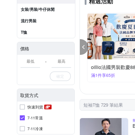
精選活動
女裝/男裝/牛仔休閒
流行男裝
T恤
價格
-
oillio法國男裝歡慶88節限時65折，送好禮
皮爾卡登 專櫃熱銷 兩
件享65折
任選2件3500
確定
取貨方式
短袖T恤 729 筆結果
快速到貨
7-11常溫
7-11冷凍