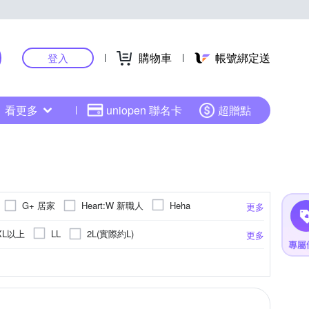
購物車
帳號綁定送
登入
看更多
uniopen 聯名卡
超贈點
G+ 居家
Heart:W 新職人
Heha
更多
in 皮爾卡登
ROBERTA 諾貝達
Roush
XL以上
2L(實際約L)
LL
更多
點
針織衫
迷彩
大衣
連帽
連帽外套
休閒褲