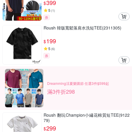
399
$
5
(
1
)
券
Roush 韓版寬鬆落肩水洗短TEE(2311305)
199
$
5
(
6
)
券
Dreamming涼夏樂購節 任選3件$599起
滿3件折298
Roush 翻玩Champion小繡花棉質短TEE(9122
79)
299
$