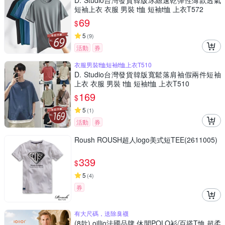
D. Studio台灣發貨韓版冰絲速乾彈性薄款透氣
短袖上衣 衣服 男裝 t恤 短袖t恤 上衣T572
69
$
5
(
9
)
活動
券
衣服男裝t恤短袖t恤上衣T510
D. Studio台灣發貨韓版寬鬆落肩袖假兩件短袖
上衣 衣服 男裝 t恤 短袖t恤 上衣T510
169
$
5
(
1
)
活動
券
Roush ROUSH超人logo美式短TEE(2611005)
339
$
5
(
4
)
券
有大尺碼，送除臭襪
(8款) oillio法國品牌 休閒POLO衫/百搭T恤 超柔