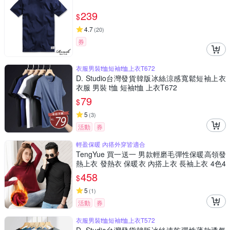
239
$
4.7
(
20
)
券
衣服男裝t恤短袖t恤上衣T672
D. Studio台灣發貨韓版冰絲涼感寬鬆短袖上衣
衣服 男裝 t恤 短袖t恤 上衣T672
79
$
5
(
3
)
活動
券
輕盈保暖 內搭外穿皆適合
TengYue 買一送一 男款輕磨毛彈性保暖高領發
熱上衣 發熱衣 保暖衣 內搭上衣 長袖上衣 4色4
尺寸
458
$
5
(
1
)
活動
券
衣服男裝t恤短袖t恤上衣T572