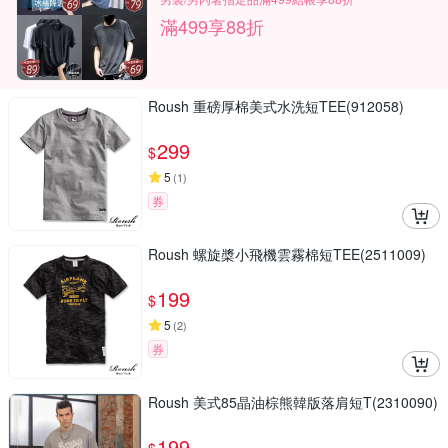
滿499享88折
Roush 重磅厚棉美式水洗短TEE(912058)
299
$
5
(
1
)
券
Roush 螺旋槳小飛機雲霧棉短TEE(2511009)
199
$
5
(
2
)
券
Roush 美式85晶油棕熊韓版落肩短T(2310090)
199