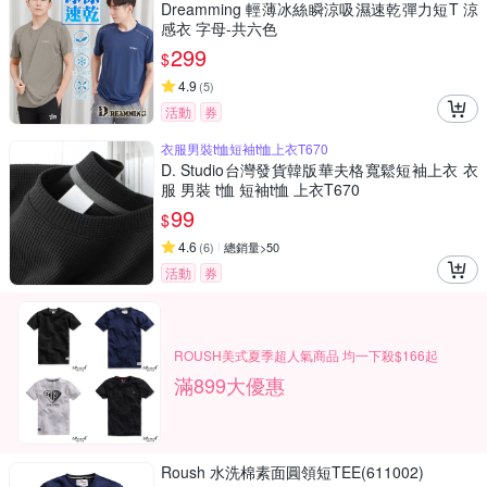
Dreamming 輕薄冰絲瞬涼吸濕速乾彈力短T 涼
感衣 字母-共六色
299
$
4.9
(
5
)
活動
券
衣服男裝t恤短袖t恤上衣T670
D. Studio台灣發貨韓版華夫格寬鬆短袖上衣 衣
服 男裝 t恤 短袖t恤 上衣T670
99
$
4.6
(
6
)
總銷量>50
活動
券
ROUSH美式夏季超人氣商品 均一下殺$166起
滿899大優惠
Roush 水洗棉素面圓領短TEE(611002)