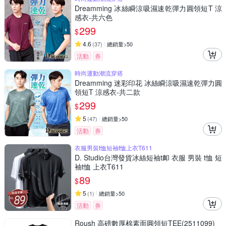
Dreamming 冰絲瞬涼吸濕速乾彈力圓領短T 涼
感衣-共六色
299
$
4.6
(
37
)
總銷量>50
活動
券
時尚運動潮流穿搭
Dreamming 迷彩印花 冰絲瞬涼吸濕速乾彈力圓
領短T 涼感衣-共二款
299
$
5
(
47
)
總銷量>50
活動
券
衣服男裝t恤短袖t恤上衣T611
D. Studio台灣發貨冰絲短袖t卹 衣服 男裝 t恤 短
袖t恤 上衣T611
89
$
5
(
1
)
總銷量>50
活動
券
Roush 高磅數厚棉素面圓領短TEE(2511099)