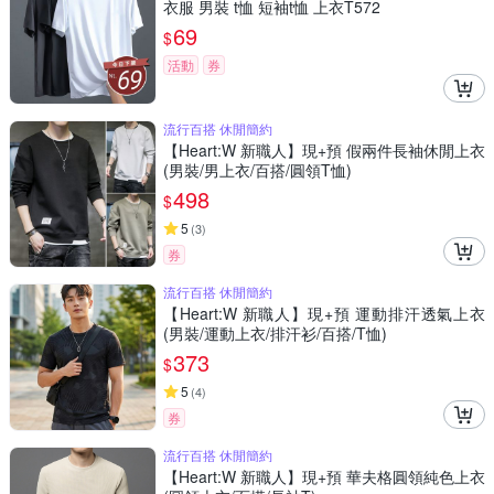
衣服 男裝 t恤 短袖t恤 上衣T572
69
$
活動
券
流行百搭 休閒簡約
【Heart:W 新職人】現+預 假兩件長袖休閒上衣
(男裝/男上衣/百搭/圓領T恤)
498
$
5
(
3
)
券
流行百搭 休閒簡約
【Heart:W 新職人】現+預 運動排汗透氣上衣
(男裝/運動上衣/排汗衫/百搭/T恤)
373
$
5
(
4
)
券
流行百搭 休閒簡約
【Heart:W 新職人】現+預 華夫格圓領純色上衣