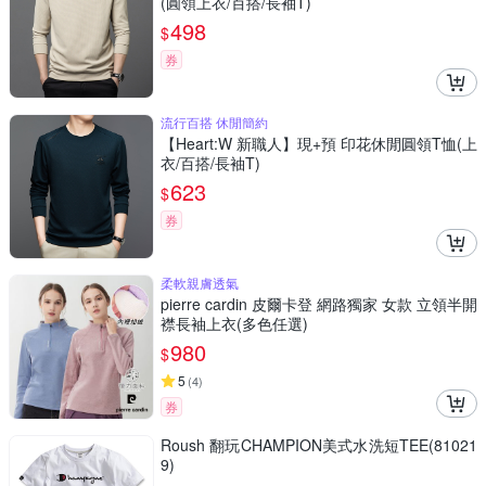
(圓領上衣/百搭/長袖T)
498
$
券
流行百搭 休閒簡約
【Heart:W 新職人】現+預 印花休閒圓領T恤(上
衣/百搭/長袖T)
623
$
券
柔軟親膚透氣
pierre cardin 皮爾卡登 網路獨家 女款 立領半開
襟長袖上衣(多色任選)
980
$
5
(
4
)
券
Roush 翻玩CHAMPION美式水洗短TEE(81021
9)