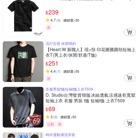
239
$
4.7
(
3
)
總銷量>50
券
流行百搭 休閒簡約
【Heart:W 新職人】現+預 印花圖騰圓領短袖上
衣T(男上衣/休閒/舒適/T恤)
251
$
4.4
(
7
)
總銷量>50
券
衣服男裝t恤短袖t恤上衣T509
D. Studio台灣發貨韓版冰絲透氣涼感速乾寬鬆
短袖上衣 衣服 男裝 t恤 短袖t恤 上衣T509
69
$
3
(
3
)
總銷量>50
活動
券
時尚運動潮流穿搭