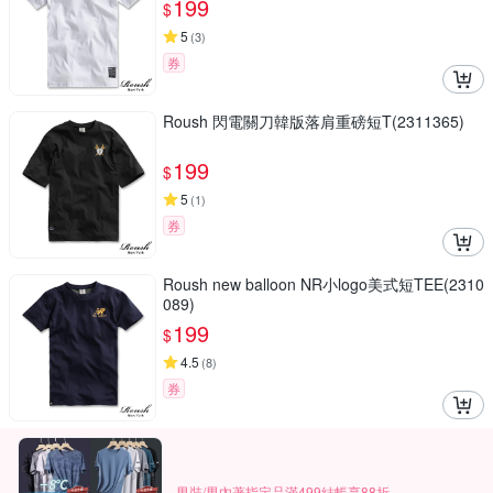
199
$
5
(
3
)
券
Roush 閃電關刀韓版落肩重磅短T(2311365)
199
$
5
(
1
)
券
Roush new balloon NR小logo美式短TEE(2310
089)
199
$
4.5
(
8
)
券
男裝/男內著指定品滿499結帳享88折