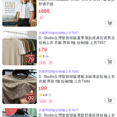
舒適手感
888
$
券
衣服男裝t恤短袖t恤上衣T657
D. Studio台灣發貨韓版夏季薄款經典百搭男生
短袖上衣 衣服 男裝 t恤 短袖t恤 上衣T657
79
$
5
(
4
)
活動
券
衣服男裝t恤短袖t恤上衣T680
D. Studio台灣發貨韓版透氣冰絲薄款短袖上衣
衣服 男裝 t恤 短袖t恤 上衣T680
99
$
4.9
(
7
)
活動
券
衣服男裝t恤短袖t恤上衣T677
D. Studio台灣發貨韓版寬鬆舒適紋路短袖上衣