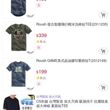
券
Roush 復古骷髏飛行帽水洗棉短TEE(2311235)
339
$
5
(
3
)
券
Roush GAME美式晶油膠印重磅短T(2312169)
199
$
5
(
2
)
券
台灣製造 加大尺碼
CS衣舖 台灣製造 加大尺碼 吸濕排汗 抗菌除臭
超大伸縮 素面短TEE