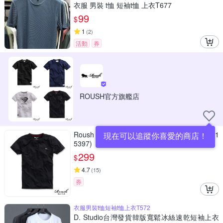
衣服 男裝 t恤 短袖t恤 上衣T677
99
$
1
(
2
)
活動
券
ROUSH官方旗艦店
Roush 特殊剪裁反光logo涼感冰絲棉機能T(231
現在可以追蹤你喜愛的商店！
5397)
299
$
4.7
(
15
)
券
衣服男裝t恤短袖t恤上衣T572
D. Studio台灣發貨韓版寬鬆冰絲速乾短袖上衣