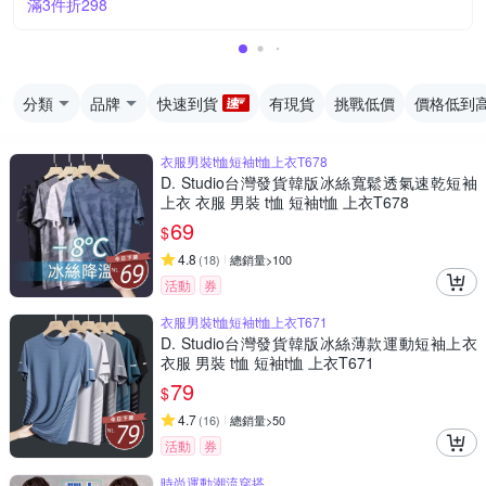
滿3件折298
分類
品牌
快速到貨
有現貨
挑戰低價
價格低到
衣服男裝t恤短袖t恤上衣T678
D. Studio台灣發貨韓版冰絲寬鬆透氣速乾短袖
上衣 衣服 男裝 t恤 短袖t恤 上衣T678
69
$
4.8
(
18
)
總銷量>100
活動
券
衣服男裝t恤短袖t恤上衣T671
D. Studio台灣發貨韓版冰絲薄款運動短袖上衣
衣服 男裝 t恤 短袖t恤 上衣T671
79
$
4.7
(
16
)
總銷量>50
活動
券
時尚運動潮流穿搭