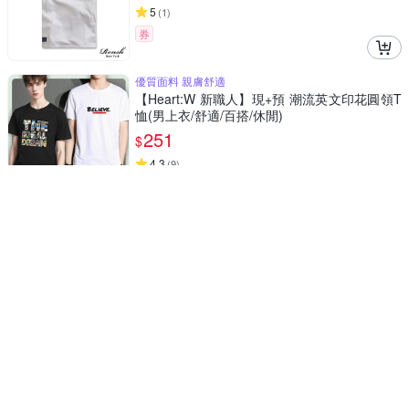
5
(
1
)
券
優質面料 親膚舒適
【Heart:W 新職人】現+預 潮流英文印花圓領T
恤(男上衣/舒適/百搭/休閒)
251
$
4.3
(
9
)
券
衣服男裝t恤短袖t恤上衣T601
D. Studio台灣發貨韓版冰絲速乾舒適寬鬆透氣
短袖上衣 衣服 男裝 t恤 短袖t恤 上衣T601
79
$
活動
券
衣服男裝t恤短袖t恤上衣T548
D. Studio台灣發貨韓版五分袖寬鬆慵懶短袖上
衣 衣服 男裝 t恤 短袖t恤 上衣T548