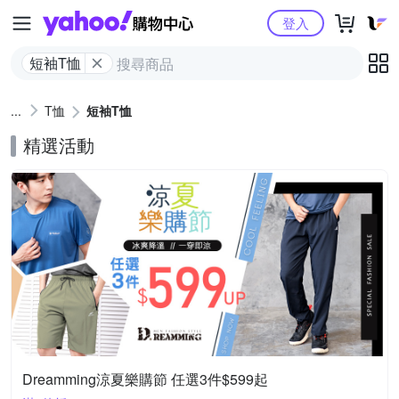
Yahoo購物中心
登入
短袖T恤
T恤
短袖T恤
精選活動
Dreamming涼夏樂購節 任選3件$599起