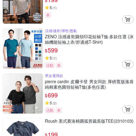
$
5
(
1
)
券
涼感/速乾/彈性/透氣
ZENO 涼感速乾圓領印花短袖T恤‧多款任選 (冰
絲機能短袖上衣/舒適感T-Shirt)
599
$
5
(
1
)
活動
券
男女通用款
pierre cardin 皮爾卡登 男女同款 厚磅寬版落肩
純棉素色圓領短袖T恤(多色任選)
699
$
5
(
2
)
活動
券
Roush 美式賽洛棉圓弧剪裁長版TEE(2310103)
199
$