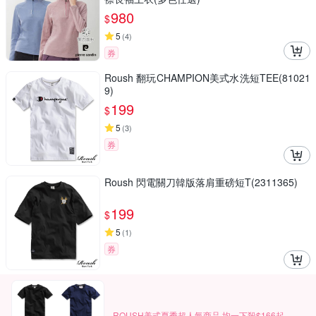
980
$
5
(
4
)
券
Roush 翻玩CHAMPION美式水洗短TEE(81021
9)
199
$
5
(
3
)
券
Roush 閃電關刀韓版落肩重磅短T(2311365)
199
$
5
(
1
)
券
ROUSH美式夏季超人氣商品 均一下殺$166起