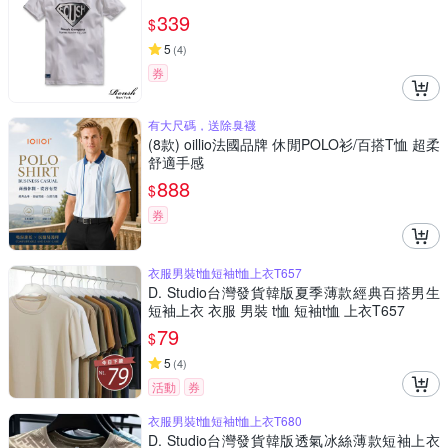
339
$
5
(
4
)
券
有大尺碼，送除臭襪
(8款) oillio法國品牌 休閒POLO衫/百搭T恤 超柔
舒適手感
888
$
券
衣服男裝t恤短袖t恤上衣T657
D. Studio台灣發貨韓版夏季薄款經典百搭男生
短袖上衣 衣服 男裝 t恤 短袖t恤 上衣T657
79
$
5
(
4
)
活動
券
衣服男裝t恤短袖t恤上衣T680
D. Studio台灣發貨韓版透氣冰絲薄款短袖上衣