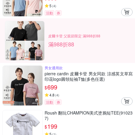
5
(
4
)
活動
券
皮爾卡登 父親節限定 滿988折88
滿988折88
男女通用款
pierre cardin 皮爾卡登 男女同款 涼感英文草寫
印花logo圓領短袖T恤(多色任選)
699
$
4.8
(
4
)
活動
券
Roush 翻玩CHAMPION美式塗鴉短TEE(91023
7)
199
$
5
(
1
)