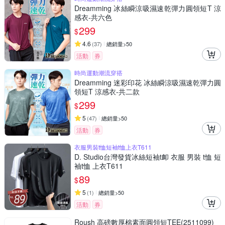
Dreamming 冰絲瞬涼吸濕速乾彈力圓領短T 涼
感衣-共六色
299
$
4.6
(
37
)
總銷量>50
活動
券
時尚運動潮流穿搭
Dreamming 迷彩印花 冰絲瞬涼吸濕速乾彈力圓
領短T 涼感衣-共二款
299
$
5
(
47
)
總銷量>50
活動
券
衣服男裝t恤短袖t恤上衣T611
D. Studio台灣發貨冰絲短袖t卹 衣服 男裝 t恤 短
袖t恤 上衣T611
89
$
5
(
1
)
總銷量>50
活動
券
Roush 高磅數厚棉素面圓領短TEE(2511099)