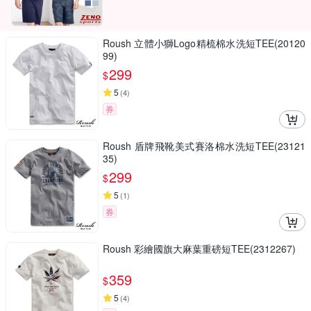
Roush 立體小獅Logo精梳棉水洗短TEE(20120
99)
299
$
5
(
4
)
券
Roush 盾牌飛靴美式賽洛棉水洗短TEE(23121
35)
299
$
5
(
1
)
券
Roush 彩繪國旗大麻葉重磅短TEE(2312267)
359
$
5
(
4
)