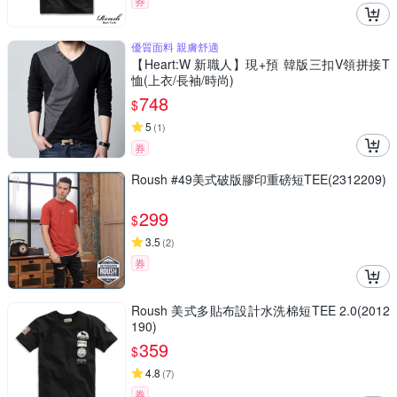
券
優質面料 親膚舒適
【Heart:W 新職人】現+預 韓版三扣V領拼接T
恤(上衣/長袖/時尚)
748
$
5
(
1
)
券
Roush #49美式破版膠印重磅短TEE(2312209)
299
$
3.5
(
2
)
券
Roush 美式多貼布設計水洗棉短TEE 2.0(2012
190)
359
$
4.8
(
7
)
券