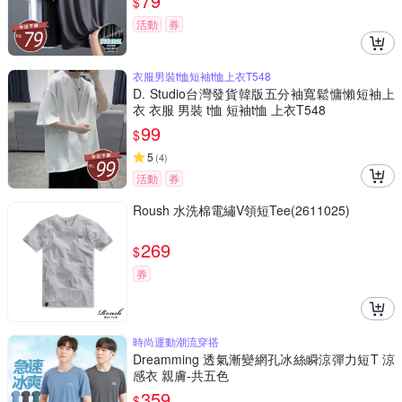
79
$
活動
券
衣服男裝t恤短袖t恤上衣T548
D. Studio台灣發貨韓版五分袖寬鬆慵懶短袖上
衣 衣服 男裝 t恤 短袖t恤 上衣T548
99
$
5
(
4
)
活動
券
Roush 水洗棉電繡V領短Tee(2611025)
269
$
券
時尚運動潮流穿搭
Dreamming 透氣漸變網孔冰絲瞬涼彈力短T 涼
感衣 親膚-共五色
359
$