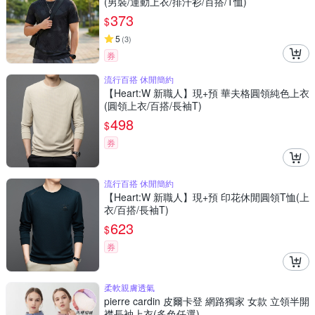
(男裝/運動上衣/排汗衫/百搭/T恤)
373
$
5
(
3
)
券
流行百搭 休閒簡約
【Heart:W 新職人】現+預 華夫格圓領純色上衣
(圓領上衣/百搭/長袖T)
498
$
券
流行百搭 休閒簡約
【Heart:W 新職人】現+預 印花休閒圓領T恤(上
衣/百搭/長袖T)
623
$
券
柔軟親膚透氣
pierre cardin 皮爾卡登 網路獨家 女款 立領半開
襟長袖上衣(多色任選)