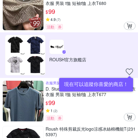
衣服 男裝 t恤 短袖t恤 上衣T680
99
$
4.9
(
7
)
活動
券
ROUSH官方旗艦店
衣服男裝t恤短袖t恤上衣T677
現在可以追蹤你喜愛的商店！
D. Studio台灣發貨韓版寬鬆舒適紋路短袖上衣
衣服 男裝 t恤 短袖t恤 上衣T677
99
$
1
(
2
)
活動
券
Roush 特殊剪裁反光logo涼感冰絲棉機能T(231
5397)