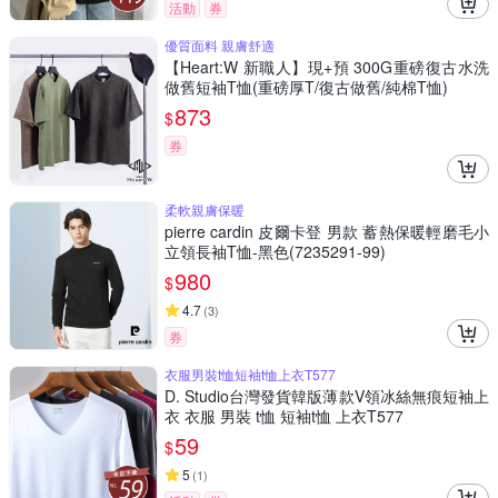
活動
券
優質面料 親膚舒適
【Heart:W 新職人】現+預 300G重磅復古水洗
做舊短袖T恤(重磅厚T/復古做舊/純棉T恤)
873
$
券
柔軟親膚保暖
pierre cardin 皮爾卡登 男款 蓄熱保暖輕磨毛小
立領長袖T恤-黑色(7235291-99)
980
$
4.7
(
3
)
券
衣服男裝t恤短袖t恤上衣T577
D. Studio台灣發貨韓版薄款V領冰絲無痕短袖上
衣 衣服 男裝 t恤 短袖t恤 上衣T577
59
$
5
(
1
)