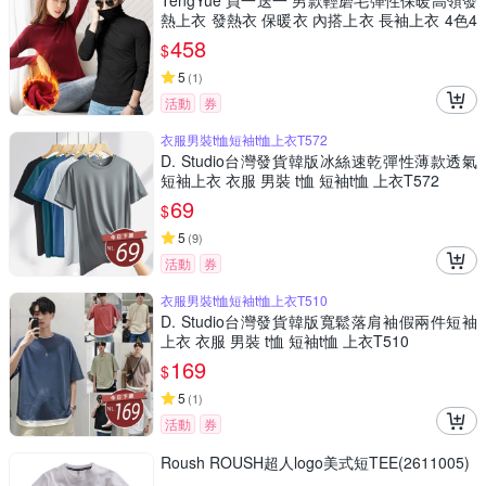
TengYue 買一送一 男款輕磨毛彈性保暖高領發
熱上衣 發熱衣 保暖衣 內搭上衣 長袖上衣 4色4
尺寸
458
$
5
(
1
)
活動
券
衣服男裝t恤短袖t恤上衣T572
D. Studio台灣發貨韓版冰絲速乾彈性薄款透氣
短袖上衣 衣服 男裝 t恤 短袖t恤 上衣T572
69
$
5
(
9
)
活動
券
衣服男裝t恤短袖t恤上衣T510
D. Studio台灣發貨韓版寬鬆落肩袖假兩件短袖
上衣 衣服 男裝 t恤 短袖t恤 上衣T510
169
$
5
(
1
)
活動
券
Roush ROUSH超人logo美式短TEE(2611005)