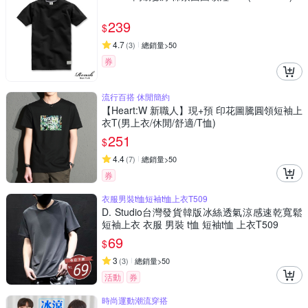
239
$
4.7
(
3
)
總銷量>50
券
流行百搭 休閒簡約
【Heart:W 新職人】現+預 印花圖騰圓領短袖上
衣T(男上衣/休閒/舒適/T恤)
251
$
4.4
(
7
)
總銷量>50
券
衣服男裝t恤短袖t恤上衣T509
D. Studio台灣發貨韓版冰絲透氣涼感速乾寬鬆
短袖上衣 衣服 男裝 t恤 短袖t恤 上衣T509
69
$
3
(
3
)
總銷量>50
活動
券
時尚運動潮流穿搭