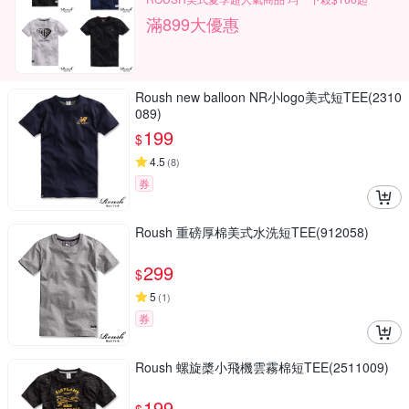
滿899大優惠
Roush new balloon NR小logo美式短TEE(2310
089)
199
$
4.5
(
8
)
券
Roush 重磅厚棉美式水洗短TEE(912058)
299
$
5
(
1
)
券
Roush 螺旋槳小飛機雲霧棉短TEE(2511009)
199