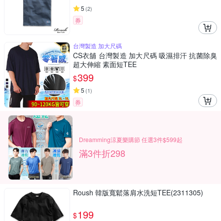
5
(
2
)
券
台灣製造 加大尺碼
CS衣舖 台灣製造 加大尺碼 吸濕排汗 抗菌除臭
超大伸縮 素面短TEE
399
$
5
(
1
)
券
Dreamming涼夏樂購節 任選3件$599起
滿3件折298
Roush 韓版寬鬆落肩水洗短TEE(2311305)
199
$