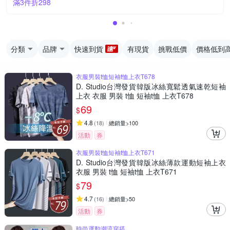
滿3件折298
分類
品牌
快速到貨
有現貨
挑戰低價
價格低到
衣服男裝t恤短袖t恤上衣T678
D. Studio台灣發貨韓版冰絲寬鬆透氣速乾短袖
上衣 衣服 男裝 t恤 短袖t恤 上衣T678
69
$
4.8
(
18
)
總銷量>100
活動
券
衣服男裝t恤短袖t恤上衣T671
D. Studio台灣發貨韓版冰絲薄款運動短袖上衣
衣服 男裝 t恤 短袖t恤 上衣T671
79
$
4.7
(
16
)
總銷量>50
活動
券
時尚運動潮流穿搭