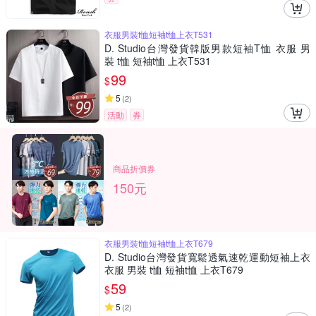
衣服男裝t恤短袖t恤上衣T531
D. Studio台灣發貨韓版男款短袖T恤 衣服 男
裝 t恤 短袖t恤 上衣T531
99
$
5
(
2
)
活動
券
商品折價券
150元
衣服男裝t恤短袖t恤上衣T679
D. Studio台灣發貨寬鬆透氣速乾運動短袖上衣
衣服 男裝 t恤 短袖t恤 上衣T679
59
$
5
(
2
)