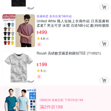
親膚棉柔 基本款素T兩件組
United Athle 職人短袖上衣兩件組 日系親膚棉
柔素T 男女可穿 休閒 百搭NB小紅書(時時樂限
定)
499
$
4.8
(
4
)
券
Roush 高磅數雲霧柔棉圓領TEE (710021)
199
$
5
(
2
)
券
GIBBON 爸氣狂歡 下單2件折188
滿2件折188