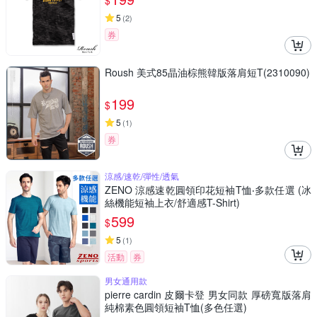
$
5
(
2
)
券
Roush 美式85晶油棕熊韓版落肩短T(2310090)
199
$
5
(
1
)
券
涼感/速乾/彈性/透氣
ZENO 涼感速乾圓領印花短袖T恤‧多款任選 (冰
絲機能短袖上衣/舒適感T-Shirt)
599
$
5
(
1
)
活動
券
男女通用款
pierre cardin 皮爾卡登 男女同款 厚磅寬版落肩
純棉素色圓領短袖T恤(多色任選)