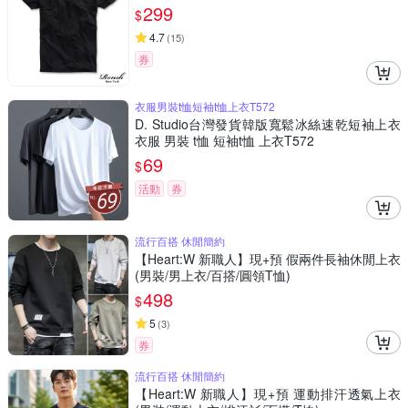
299
$
4.7
(
15
)
券
衣服男裝t恤短袖t恤上衣T572
D. Studio台灣發貨韓版寬鬆冰絲速乾短袖上衣
衣服 男裝 t恤 短袖t恤 上衣T572
69
$
活動
券
流行百搭 休閒簡約
【Heart:W 新職人】現+預 假兩件長袖休閒上衣
(男裝/男上衣/百搭/圓領T恤)
498
$
5
(
3
)
券
流行百搭 休閒簡約
【Heart:W 新職人】現+預 運動排汗透氣上衣