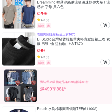
Dreamming 輕薄冰絲瞬涼吸濕速乾彈力短T 涼
感衣 字母-共六色
299
$
4.8
(
2
)
活動
券
衣服男裝t恤短袖t恤上衣T670
D. Studio台灣發貨韓版華夫格寬鬆短袖上衣 衣
服 男裝 t恤 短袖t恤 上衣T670
99
$
4.6
(
6
)
活動
券
男裝/男內著指定品滿499結帳享88折
滿499享88折
Roush 水洗棉素面圓領短TEE(611002)