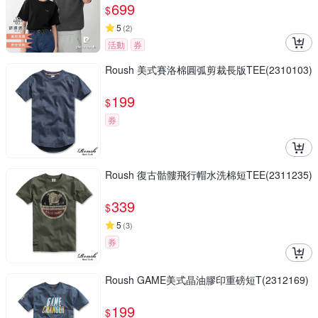
699
$
5
(
2
)
活動
券
Roush 美式賽洛棉圓弧剪裁長版TEE(2310103)
199
$
券
Roush 復古骷髏飛行帽水洗棉短TEE(2311235)
339
$
5
(
3
)
券
Roush GAME美式晶油膠印重磅短T(2312169)
199
$