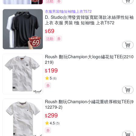
活動
券
衣服男裝t恤短袖t恤上衣T572
D. Studio台灣發貨韓版寬鬆薄款冰絲彈性短袖
上衣 衣服 男裝 t恤 短袖t恤 上衣T572
69
$
活動
券
Roush 翻玩Champion大logo繡花短TEE(2210
219)
199
$
5
(
6
)
券
Roush 翻玩Champion小繡花重磅厚棉短TEE(9
12279-2)
299
$
4.5
(
5
)
券