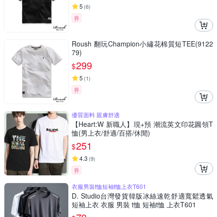
5
(
6
)
券
Roush 翻玩Champion小繡花棉質短TEE(9122
79)
299
$
5
(
1
)
券
優質面料 親膚舒適
【Heart:W 新職人】現+預 潮流英文印花圓領T
恤(男上衣/舒適/百搭/休閒)
251
$
4.3
(
9
)
券
衣服男裝t恤短袖t恤上衣T601
D. Studio台灣發貨韓版冰絲速乾舒適寬鬆透氣
短袖上衣 衣服 男裝 t恤 短袖t恤 上衣T601