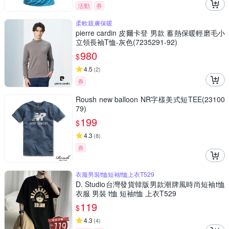
活動
券
柔軟親膚保暖
pierre cardin 皮爾卡登 男款 蓄熱保暖輕磨毛小
立領長袖T恤-灰色(7235291-92)
980
$
4.5
(
2
)
券
Roush new balloon NR字樣美式短TEE(23100
79)
199
$
4.3
(
8
)
券
衣服男裝t恤短袖t恤上衣T529
D. Studio台灣發貨韓版男款潮牌風時尚短袖t恤
衣服 男裝 t恤 短袖t恤 上衣T529
119
$
4.3
(
4
)