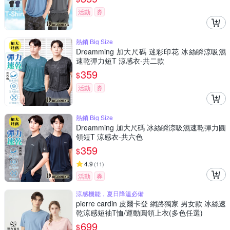
活動
券
熱銷 Big Size
Dreamming 加大尺碼 迷彩印花 冰絲瞬涼吸濕
速乾彈力短T 涼感衣-共二款
359
$
活動
券
熱銷 Big Size
Dreamming 加大尺碼 冰絲瞬涼吸濕速乾彈力圓
領短T 涼感衣-共六色
359
$
4.9
(
11
)
活動
券
涼感機能，夏日降溫必備
pierre cardin 皮爾卡登 網路獨家 男女款 冰絲速
乾涼感短袖T恤/運動圓領上衣(多色任選)
699
$