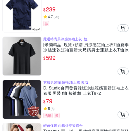
239
$
4.7
(
20
)
券
嚴選時尚男涼感無袖上衣T恤
[米蘭精品] 現貨+預購 男涼感短袖上衣T恤夏季
冰絲速乾短袖寬鬆大尺碼男士運動上衣T恤冰
感-男裝7色74lg1
599
$
衣服男裝t恤短袖t恤上衣T672
D. Studio台灣發貨韓版冰絲涼感寬鬆短袖上衣
衣服 男裝 t恤 短袖t恤 上衣T672
79
$
5
(
3
)
活動
券
輕盈保暖 內搭外穿皆適合