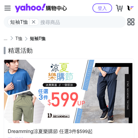
Yahoo購物中心
登入
短袖T恤
T恤
短袖T恤
精選活動
Dreamming涼夏樂購節 任選3件$599起