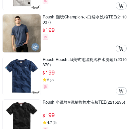
券
Roush 翻玩Champion小口袋水洗棉TEE(2110
037)
199
$
券
Roush RoushLtd美式電繡賽洛棉水洗短T(2310
379)
199
$
5
(
7
)
券
Roush 小鐵牌V領精梳棉水洗短TEE(2215295)
199
$
4.7
(
5
)