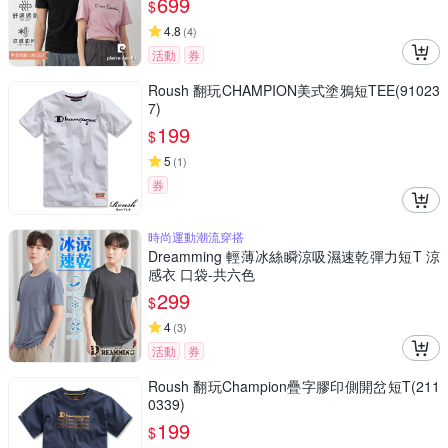
699
$
4.8
(
4
)
活動
券
Roush 翻玩CHAMPION美式塗鴉短TEE(91023
7)
199
$
5
(
1
)
券
時尚運動潮流穿搭
Dreamming 輕薄冰絲瞬涼吸濕速乾彈力短T 涼
感衣 口袋-共六色
299
$
4
(
3
)
活動
券
Roush 翻玩Champion疊字膠印側開岔短T(211
0339)
199
$