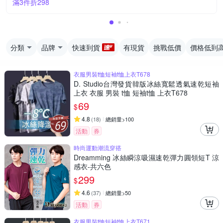
滿3件折298
分類
品牌
快速到貨
有現貨
挑戰低價
價格低到
衣服男裝t恤短袖t恤上衣T678
D. Studio台灣發貨韓版冰絲寬鬆透氣速乾短袖
上衣 衣服 男裝 t恤 短袖t恤 上衣T678
69
$
4.8
(
18
)
總銷量>100
活動
券
時尚運動潮流穿搭
Dreamming 冰絲瞬涼吸濕速乾彈力圓領短T 涼
感衣-共六色
299
$
4.6
(
37
)
總銷量>50
活動
券
衣服男裝t恤短袖t恤上衣T671