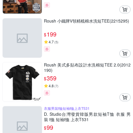
券
Roush 小鐵牌V領精梳棉水洗短TEE(2215295)
199
$
4.7
(
5
)
券
Roush 美式多貼布設計水洗棉短TEE 2.0(2012
190)
359
$
4.8
(
7
)
券
衣服男裝t恤短袖t恤上衣T531
D. Studio台灣發貨韓版男款短袖T恤 衣服 男
裝 t恤 短袖t恤 上衣T531
99
$