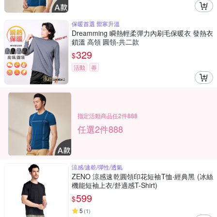
保暖首選 禦寒升溫
Dreamming 瞬熱輕柔彈力內刷毛保暖衣 發熱衣
鎖溫 高領 圓領-共二款
329
$
活動
券
指定活動商品任2件888
任選2件888
涼感/速乾/彈性/透氣
ZENO 涼感速乾圓領印花短袖T恤‧經典黑 (冰絲
機能短袖上衣/舒適感T-Shirt)
599
$
5
(
1
)