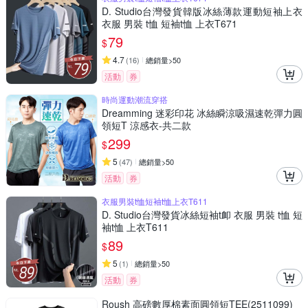
D. Studio台灣發貨韓版冰絲薄款運動短袖上衣
衣服 男裝 t恤 短袖t恤 上衣T671
79
$
4.7
(
16
)
總銷量>50
活動
券
時尚運動潮流穿搭
Dreamming 迷彩印花 冰絲瞬涼吸濕速乾彈力圓
領短T 涼感衣-共二款
299
$
5
(
47
)
總銷量>50
活動
券
衣服男裝t恤短袖t恤上衣T611
D. Studio台灣發貨冰絲短袖t卹 衣服 男裝 t恤 短
袖t恤 上衣T611
89
$
5
(
1
)
總銷量>50
活動
券
Roush 高磅數厚棉素面圓領短TEE(2511099)