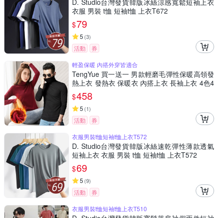
D. Studio台灣發貨韓版冰絲涼感寬鬆短袖上衣
衣服 男裝 t恤 短袖t恤 上衣T672
79
$
5
(
3
)
活動
券
輕盈保暖 內搭外穿皆適合
TengYue 買一送一 男款輕磨毛彈性保暖高領發
熱上衣 發熱衣 保暖衣 內搭上衣 長袖上衣 4色4
尺寸
458
$
5
(
1
)
活動
券
衣服男裝t恤短袖t恤上衣T572
D. Studio台灣發貨韓版冰絲速乾彈性薄款透氣
短袖上衣 衣服 男裝 t恤 短袖t恤 上衣T572
69
$
5
(
9
)
活動
券
衣服男裝t恤短袖t恤上衣T510