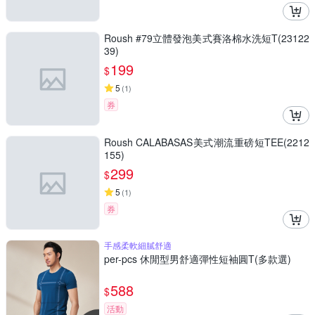
Roush #79立體發泡美式賽洛棉水洗短T(23122
39)
199
$
5
(
1
)
券
Roush CALABASAS美式潮流重磅短TEE(2212
155)
299
$
5
(
1
)
券
手感柔軟細膩舒適
per-pcs 休閒型男舒適彈性短袖圓T(多款選)
588
$
活動