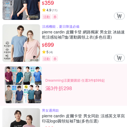
359
$
4.9
(
11
)
活動
券
涼感機能，夏日降溫必備
pierre cardin 皮爾卡登 網路獨家 男女款 冰絲速
乾涼感短袖T恤/運動圓領上衣(多色任選)
699
$
5
(
4
)
活動
券
Dreamming涼夏樂購節 任選3件$599起
滿3件折298
男女通用款
pierre cardin 皮爾卡登 男女同款 涼感英文草寫
印花logo圓領短袖T恤(多色任選)