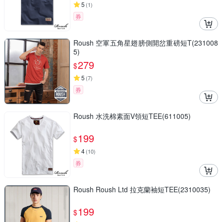
5
(
1
)
券
Roush 空軍五角星翅膀側開岔重磅短T(231008
5)
279
$
5
(
7
)
券
Roush 水洗棉素面V領短TEE(611005)
199
$
4
(
10
)
券
Roush Roush Ltd 拉克蘭袖短TEE(2310035)
199
$