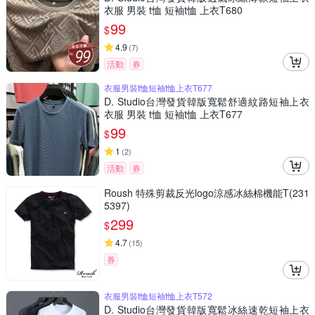
衣服 男裝 t恤 短袖t恤 上衣T680
99
$
4.9
(
7
)
活動
券
衣服男裝t恤短袖t恤上衣T677
D. Studio台灣發貨韓版寬鬆舒適紋路短袖上衣
衣服 男裝 t恤 短袖t恤 上衣T677
99
$
1
(
2
)
活動
券
Roush 特殊剪裁反光logo涼感冰絲棉機能T(231
5397)
299
$
4.7
(
15
)
券
衣服男裝t恤短袖t恤上衣T572
D. Studio台灣發貨韓版寬鬆冰絲速乾短袖上衣