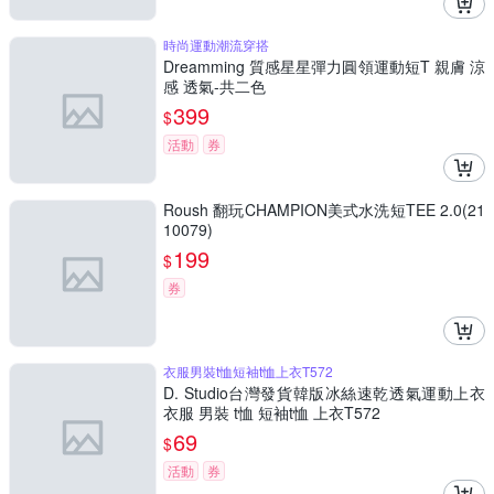
時尚運動潮流穿搭
Dreamming 質感星星彈力圓領運動短T 親膚 涼
感 透氣-共二色
399
$
活動
券
Roush 翻玩CHAMPION美式水洗短TEE 2.0(21
10079)
199
$
券
衣服男裝t恤短袖t恤上衣T572
D. Studio台灣發貨韓版冰絲速乾透氣運動上衣
衣服 男裝 t恤 短袖t恤 上衣T572
69
$
活動
券