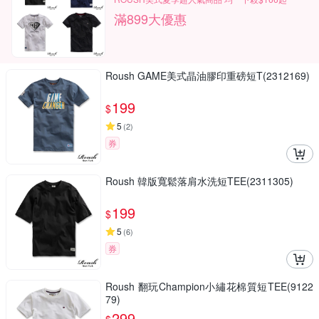
滿899大優惠
Roush GAME美式晶油膠印重磅短T(2312169)
199
$
5
(
2
)
券
Roush 韓版寬鬆落肩水洗短TEE(2311305)
199
$
5
(
6
)
券
Roush 翻玩Champion小繡花棉質短TEE(9122
79)
299