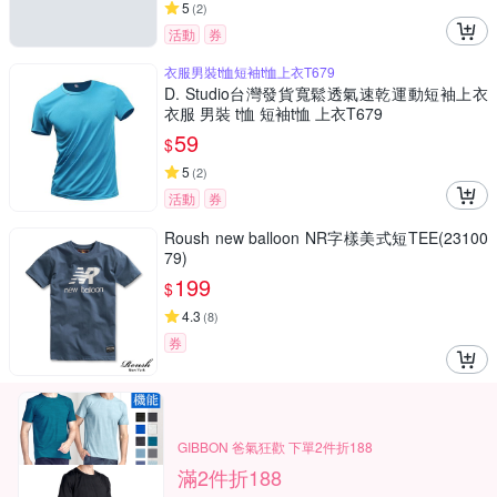
5
(
2
)
活動
券
衣服男裝t恤短袖t恤上衣T679
D. Studio台灣發貨寬鬆透氣速乾運動短袖上衣
衣服 男裝 t恤 短袖t恤 上衣T679
59
$
5
(
2
)
活動
券
Roush new balloon NR字樣美式短TEE(23100
79)
199
$
4.3
(
8
)
券
GIBBON 爸氣狂歡 下單2件折188
滿2件折188