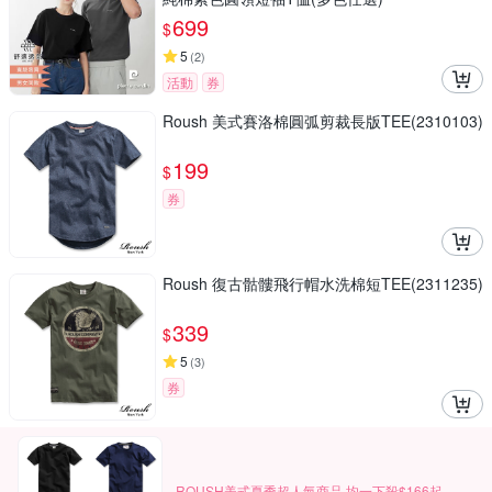
699
$
5
(
2
)
活動
券
Roush 美式賽洛棉圓弧剪裁長版TEE(2310103)
199
$
券
Roush 復古骷髏飛行帽水洗棉短TEE(2311235)
339
$
5
(
3
)
券
ROUSH美式夏季超人氣商品 均一下殺$166起