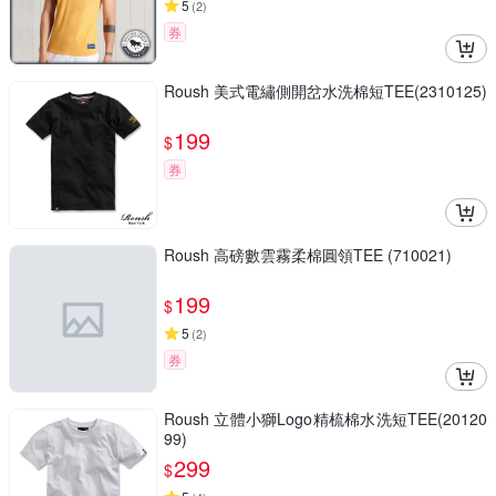
5
(
2
)
券
Roush 美式電繡側開岔水洗棉短TEE(2310125)
199
$
券
Roush 高磅數雲霧柔棉圓領TEE (710021)
199
$
5
(
2
)
券
Roush 立體小獅Logo精梳棉水洗短TEE(20120
99)
299
$