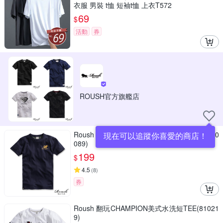
衣服 男裝 t恤 短袖t恤 上衣T572
69
$
活動
券
ROUSH官方旗艦店
Roush new balloon NR小logo美式短TEE(2310
現在可以追蹤你喜愛的商店！
089)
199
$
4.5
(
8
)
券
Roush 翻玩CHAMPION美式水洗短TEE(81021
9)