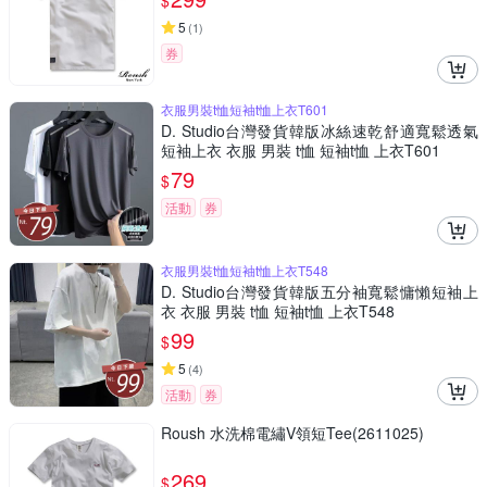
$
5
(
1
)
券
衣服男裝t恤短袖t恤上衣T601
D. Studio台灣發貨韓版冰絲速乾舒適寬鬆透氣
短袖上衣 衣服 男裝 t恤 短袖t恤 上衣T601
79
$
活動
券
衣服男裝t恤短袖t恤上衣T548
D. Studio台灣發貨韓版五分袖寬鬆慵懶短袖上
衣 衣服 男裝 t恤 短袖t恤 上衣T548
99
$
5
(
4
)
活動
券
Roush 水洗棉電繡V領短Tee(2611025)
269
$