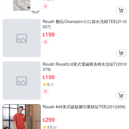
券
Roush 翻玩Champion小口袋水洗棉TEE(2110
037)
199
$
券
Roush RoushLtd美式電繡賽洛棉水洗短T(2310
379)
199
$
5
(
7
)
券
Roush #49美式破版膠印重磅短TEE(2312209)
299
$
3.5
(
2
)