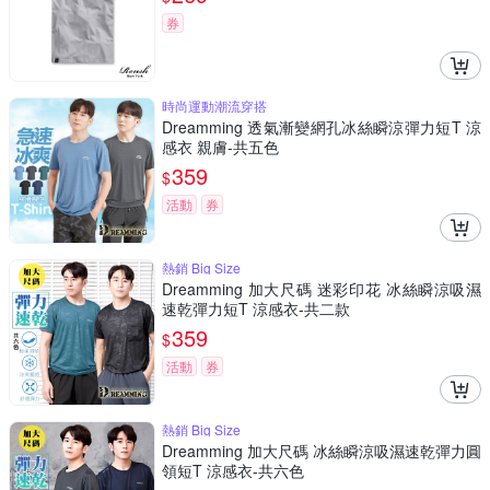
券
時尚運動潮流穿搭
Dreamming 透氣漸變網孔冰絲瞬涼彈力短T 涼
感衣 親膚-共五色
359
$
活動
券
熱銷 Big Size
Dreamming 加大尺碼 迷彩印花 冰絲瞬涼吸濕
速乾彈力短T 涼感衣-共二款
359
$
活動
券
熱銷 Big Size
Dreamming 加大尺碼 冰絲瞬涼吸濕速乾彈力圓
領短T 涼感衣-共六色