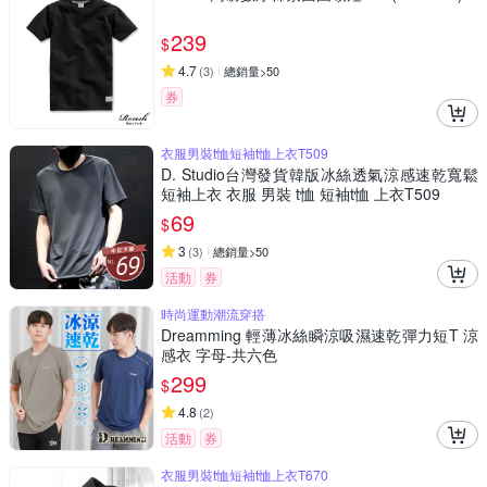
239
$
4.7
(
3
)
總銷量>50
券
衣服男裝t恤短袖t恤上衣T509
D. Studio台灣發貨韓版冰絲透氣涼感速乾寬鬆
短袖上衣 衣服 男裝 t恤 短袖t恤 上衣T509
69
$
3
(
3
)
總銷量>50
活動
券
時尚運動潮流穿搭
Dreamming 輕薄冰絲瞬涼吸濕速乾彈力短T 涼
感衣 字母-共六色
299
$
4.8
(
2
)
活動
券
衣服男裝t恤短袖t恤上衣T670