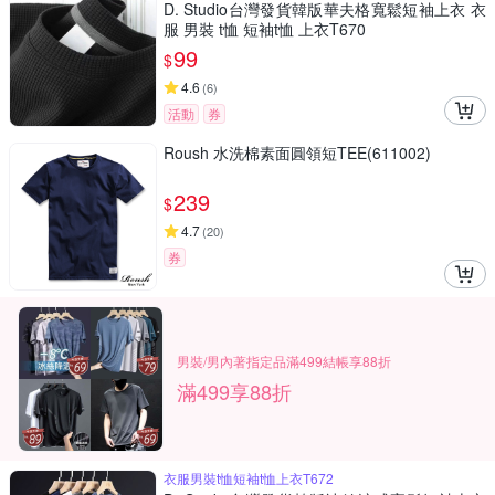
D. Studio台灣發貨韓版華夫格寬鬆短袖上衣 衣
服 男裝 t恤 短袖t恤 上衣T670
99
$
4.6
(
6
)
活動
券
Roush 水洗棉素面圓領短TEE(611002)
239
$
4.7
(
20
)
券
男裝/男內著指定品滿499結帳享88折
滿499享88折
衣服男裝t恤短袖t恤上衣T672