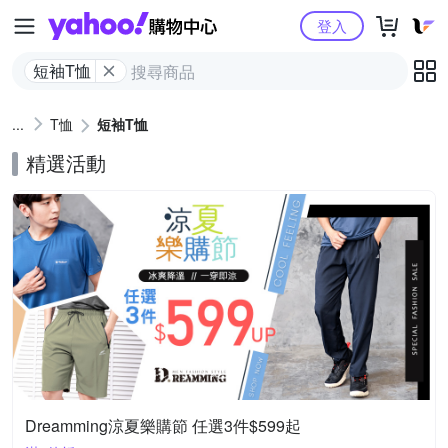
Yahoo購物中心
登入
短袖T恤
T恤
短袖T恤
精選活動
Dreamming涼夏樂購節 任選3件$599起