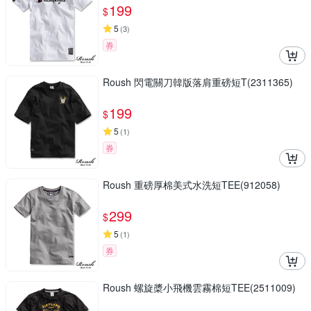
199
$
5
(
3
)
券
Roush 閃電關刀韓版落肩重磅短T(2311365)
199
$
5
(
1
)
券
Roush 重磅厚棉美式水洗短TEE(912058)
299
$
5
(
1
)
券
Roush 螺旋槳小飛機雲霧棉短TEE(2511009)