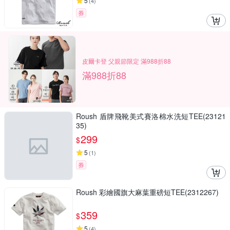
5
(
4
)
券
皮爾卡登 父親節限定 滿988折88
滿988折88
Roush 盾牌飛靴美式賽洛棉水洗短TEE(23121
35)
299
$
5
(
1
)
券
Roush 彩繪國旗大麻葉重磅短TEE(2312267)
359
$
5
(
4
)