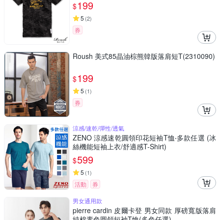
199
$
5
(
2
)
券
Roush 美式85晶油棕熊韓版落肩短T(2310090)
199
$
5
(
1
)
券
涼感/速乾/彈性/透氣
ZENO 涼感速乾圓領印花短袖T恤‧多款任選 (冰
絲機能短袖上衣/舒適感T-Shirt)
599
$
5
(
1
)
活動
券
男女通用款
pierre cardin 皮爾卡登 男女同款 厚磅寬版落肩
純棉素色圓領短袖T恤(多色任選)