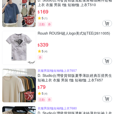
D. Studio台灣發貨韓版寬鬆落肩袖假兩件短袖
上衣 衣服 男裝 t恤 短袖t恤 上衣T510
169
$
5
(
1
)
活動
券
Roush ROUSH超人logo美式短TEE(2611005)
339
$
5
(
4
)
券
衣服男裝t恤短袖t恤上衣T657
D. Studio台灣發貨韓版夏季薄款經典百搭男生
短袖上衣 衣服 男裝 t恤 短袖t恤 上衣T657
79
$
5
(
4
)
活動
券
衣服男裝t恤短袖t恤上衣T680
D. Studio台灣發貨韓版透氣冰絲薄款短袖上衣