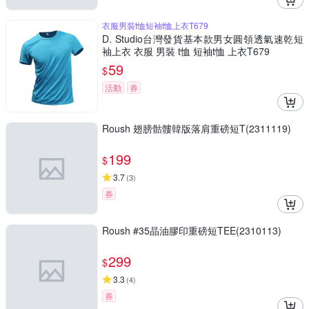
衣服男裝t恤短袖t恤上衣T679
D. Studio台灣發貨基本款男女圓領透氣速乾短
袖上衣 衣服 男裝 t恤 短袖t恤 上衣T679
59
$
活動
券
Roush 翅膀骷髏韓版落肩重磅短T(2311119)
199
$
3.7
(
3
)
券
Roush #35晶油膠印重磅短TEE(2310113)
299
$
3.3
(
4
)
券