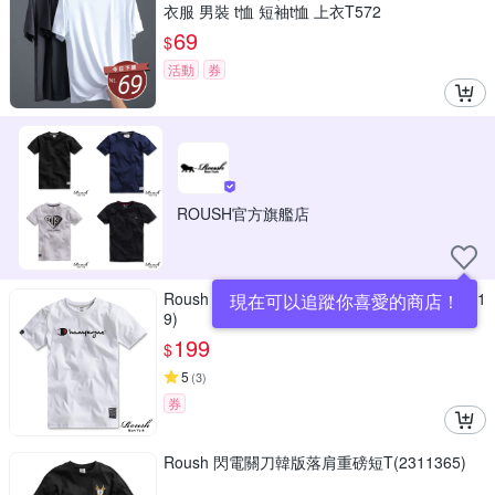
衣服 男裝 t恤 短袖t恤 上衣T572
69
$
活動
券
ROUSH官方旗艦店
Roush 翻玩CHAMPION美式水洗短TEE(81021
現在可以追蹤你喜愛的商店！
9)
199
$
5
(
3
)
券
Roush 閃電關刀韓版落肩重磅短T(2311365)