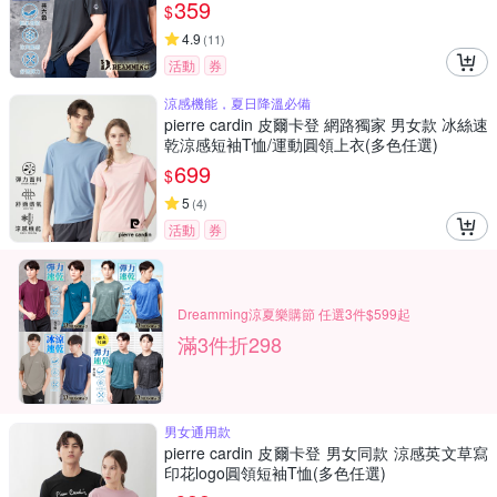
359
$
4.9
(
11
)
活動
券
涼感機能，夏日降溫必備
pierre cardin 皮爾卡登 網路獨家 男女款 冰絲速
乾涼感短袖T恤/運動圓領上衣(多色任選)
699
$
5
(
4
)
活動
券
Dreamming涼夏樂購節 任選3件$599起
滿3件折298
男女通用款
pierre cardin 皮爾卡登 男女同款 涼感英文草寫
印花logo圓領短袖T恤(多色任選)