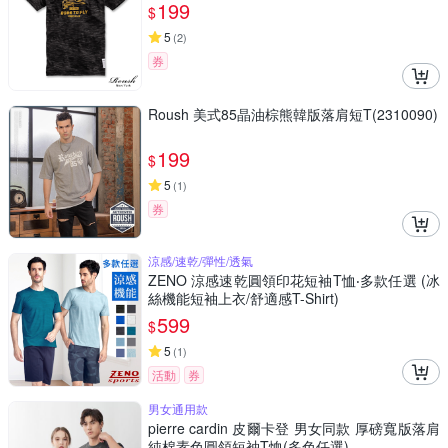
199
$
5
(
2
)
券
Roush 美式85晶油棕熊韓版落肩短T(2310090)
199
$
5
(
1
)
券
涼感/速乾/彈性/透氣
ZENO 涼感速乾圓領印花短袖T恤‧多款任選 (冰
絲機能短袖上衣/舒適感T-Shirt)
599
$
5
(
1
)
活動
券
男女通用款
pierre cardin 皮爾卡登 男女同款 厚磅寬版落肩
純棉素色圓領短袖T恤(多色任選)