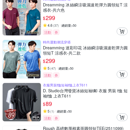
Dreamming 冰絲瞬涼吸濕速乾彈力圓領短T 涼
感衣-共六色
299
$
4.6
(
37
)
總銷量>50
活動
券
時尚運動潮流穿搭
Dreamming 迷彩印花 冰絲瞬涼吸濕速乾彈力圓
領短T 涼感衣-共二款
299
$
5
(
47
)
總銷量>50
活動
券
衣服男裝t恤短袖t恤上衣T611
D. Studio台灣發貨冰絲短袖t卹 衣服 男裝 t恤 短
袖t恤 上衣T611
89
$
5
(
1
)
總銷量>50
活動
券
Roush 高磅數厚棉素面圓領短TEE(2511099)