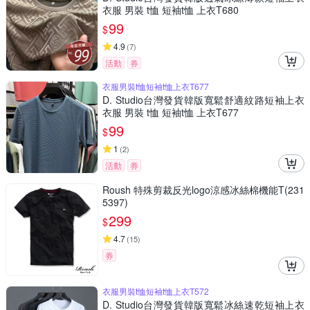
衣服 男裝 t恤 短袖t恤 上衣T680
99
$
4.9
(
7
)
活動
券
衣服男裝t恤短袖t恤上衣T677
D. Studio台灣發貨韓版寬鬆舒適紋路短袖上衣
衣服 男裝 t恤 短袖t恤 上衣T677
99
$
1
(
2
)
活動
券
Roush 特殊剪裁反光logo涼感冰絲棉機能T(231
5397)
299
$
4.7
(
15
)
券
衣服男裝t恤短袖t恤上衣T572
D. Studio台灣發貨韓版寬鬆冰絲速乾短袖上衣