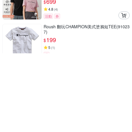
699
$
4.8
(
4
)
活動
券
Roush 翻玩CHAMPION美式塗鴉短TEE(91023
7)
199
$
5
(
1
)
券
時尚運動潮流穿搭
Dreamming 輕薄冰絲瞬涼吸濕速乾彈力短T 涼
感衣 口袋-共六色
299
$
4
(
3
)
活動
券
Roush 翻玩Champion疊字膠印側開岔短T(211
0339)
199
$