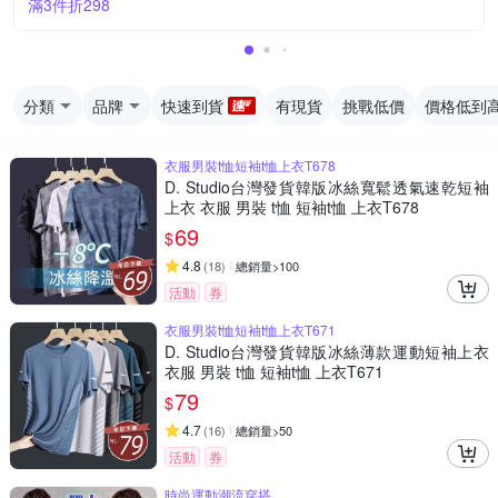
滿3件折298
分類
品牌
快速到貨
有現貨
挑戰低價
價格低到
衣服男裝t恤短袖t恤上衣T678
D. Studio台灣發貨韓版冰絲寬鬆透氣速乾短袖
上衣 衣服 男裝 t恤 短袖t恤 上衣T678
69
$
4.8
(
18
)
總銷量>100
活動
券
衣服男裝t恤短袖t恤上衣T671
D. Studio台灣發貨韓版冰絲薄款運動短袖上衣
衣服 男裝 t恤 短袖t恤 上衣T671
79
$
4.7
(
16
)
總銷量>50
活動
券
時尚運動潮流穿搭