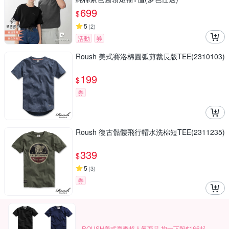
699
$
5
(
2
)
活動
券
Roush 美式賽洛棉圓弧剪裁長版TEE(2310103)
199
$
券
Roush 復古骷髏飛行帽水洗棉短TEE(2311235)
339
$
5
(
3
)
券
ROUSH美式夏季超人氣商品 均一下殺$166起