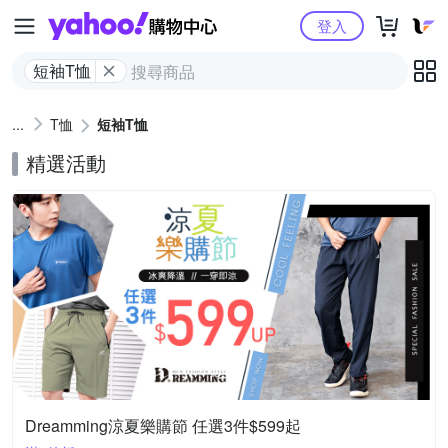
Yahoo購物中心
登入
短袖T恤
T恤
短袖T恤
精選活動
Dreamming涼夏樂購節 任選3件$599起