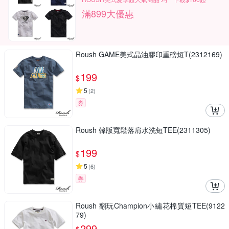
滿899大優惠
Roush GAME美式晶油膠印重磅短T(2312169)
199
$
5
(
2
)
券
Roush 韓版寬鬆落肩水洗短TEE(2311305)
199
$
5
(
6
)
券
Roush 翻玩Champion小繡花棉質短TEE(9122
79)
299