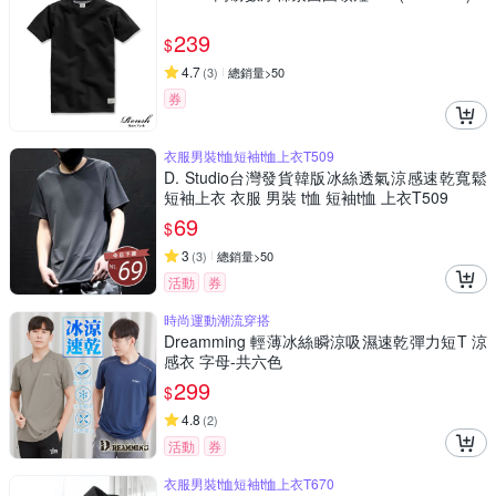
239
$
4.7
(
3
)
總銷量>50
券
衣服男裝t恤短袖t恤上衣T509
D. Studio台灣發貨韓版冰絲透氣涼感速乾寬鬆
短袖上衣 衣服 男裝 t恤 短袖t恤 上衣T509
69
$
3
(
3
)
總銷量>50
活動
券
時尚運動潮流穿搭
Dreamming 輕薄冰絲瞬涼吸濕速乾彈力短T 涼
感衣 字母-共六色
299
$
4.8
(
2
)
活動
券
衣服男裝t恤短袖t恤上衣T670