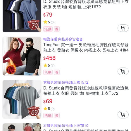
D. Studio台灣發貨韓版冰絲涼感寬鬆短袖上衣
衣服 男裝 t恤 短袖t恤 上衣T672
79
$
5
(
3
)
活動
券
輕盈保暖 內搭外穿皆適合
TengYue 買一送一 男款輕磨毛彈性保暖高領發
熱上衣 發熱衣 保暖衣 內搭上衣 長袖上衣 4色4
尺寸
458
$
5
(
1
)
活動
券
衣服男裝t恤短袖t恤上衣T572
D. Studio台灣發貨韓版冰絲速乾彈性薄款透氣
短袖上衣 衣服 男裝 t恤 短袖t恤 上衣T572
69
$
5
(
9
)
活動
券
衣服男裝t恤短袖t恤上衣T510