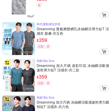
券
時尚運動潮流穿搭
Dreamming 透氣漸變網孔冰絲瞬涼彈力短T 涼
感衣 親膚-共五色
359
$
活動
券
熱銷 Big Size
Dreamming 加大尺碼 迷彩印花 冰絲瞬涼吸濕
速乾彈力短T 涼感衣-共二款
359
$
活動
券
熱銷 Big Size
Dreamming 加大尺碼 冰絲瞬涼吸濕速乾彈力圓
領短T 涼感衣-共六色