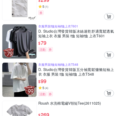
$
5
(
1
)
券
衣服男裝t恤短袖t恤上衣T601
D. Studio台灣發貨韓版冰絲速乾舒適寬鬆透氣
短袖上衣 衣服 男裝 t恤 短袖t恤 上衣T601
79
$
活動
券
衣服男裝t恤短袖t恤上衣T548
D. Studio台灣發貨韓版五分袖寬鬆慵懶短袖上
衣 衣服 男裝 t恤 短袖t恤 上衣T548
99
$
5
(
4
)
活動
券
Roush 水洗棉電繡V領短Tee(2611025)
269
$