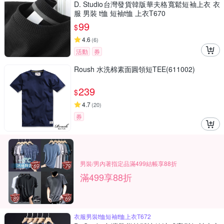
D. Studio台灣發貨韓版華夫格寬鬆短袖上衣 衣
服 男裝 t恤 短袖t恤 上衣T670
99
$
4.6
(
6
)
活動
券
Roush 水洗棉素面圓領短TEE(611002)
239
$
4.7
(
20
)
券
男裝/男內著指定品滿499結帳享88折
滿499享88折
衣服男裝t恤短袖t恤上衣T672