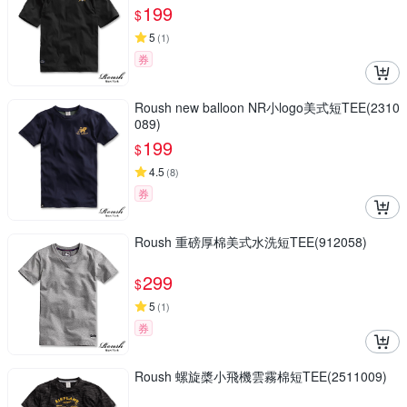
199
$
5
(
1
)
券
Roush new balloon NR小logo美式短TEE(2310
089)
199
$
4.5
(
8
)
券
Roush 重磅厚棉美式水洗短TEE(912058)
299
$
5
(
1
)
券
Roush 螺旋槳小飛機雲霧棉短TEE(2511009)