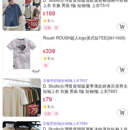
D. Studio台灣發貨韓版寬鬆落肩袖假兩件短袖
上衣 衣服 男裝 t恤 短袖t恤 上衣T510
169
$
5
(
1
)
活動
券
Roush ROUSH超人logo美式短TEE(2611005)
339
$
5
(
4
)
券
衣服男裝t恤短袖t恤上衣T657
D. Studio台灣發貨韓版夏季薄款經典百搭男生
短袖上衣 衣服 男裝 t恤 短袖t恤 上衣T657
79
$
5
(
4
)
活動
券
衣服男裝t恤短袖t恤上衣T680
D. Studio台灣發貨韓版透氣冰絲薄款短袖上衣