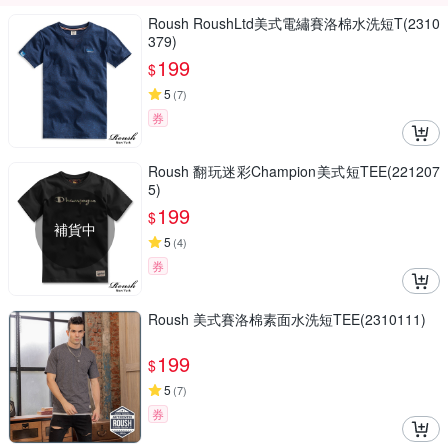
Roush RoushLtd美式電繡賽洛棉水洗短T(2310
379)
199
$
5
(
7
)
券
Roush 翻玩迷彩Champion美式短TEE(221207
5)
199
$
補貨中
5
(
4
)
券
Roush 美式賽洛棉素面水洗短TEE(2310111)
199
$
5
(
7
)
券