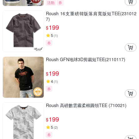
活動
券
Roush 16支重磅韓版落肩寬版短TEE(231012
7)
199
$
5
(
1
)
券
Roush GFN地球3D剪裁短TEE(2110117)
199
$
4
(
1
)
券
Roush 高磅數雲霧柔棉圓領TEE (710021)
199
$
5
(
2
)
券