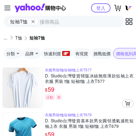
Yahoo購物中心
登入
短袖T恤
T恤
短袖T恤
分類
品牌
快速到貨
有現貨
挑戰低價
價格低到
衣服男裝t恤短袖t恤上衣T577
D. Studio台灣發貨韓版冰絲無痕薄款短袖上衣
衣服 男裝 t恤 短袖t恤 上衣T577
59
$
活動
券
衣服男裝t恤短袖t恤上衣T679
D. Studio台灣發貨基本款男女圓領透氣速乾短
袖上衣 衣服 男裝 t恤 短袖t恤 上衣T679
59
$