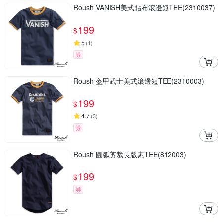
Roush VANISH美式貼布滾邊短TEE(2310037)
199
$
5
(
1
)
券
Roush 盔甲武士美式滾邊短TEE(2310003)
199
$
4.7
(
3
)
券
Roush 圓弧剪裁長版素TEE(812003)
199
$
券