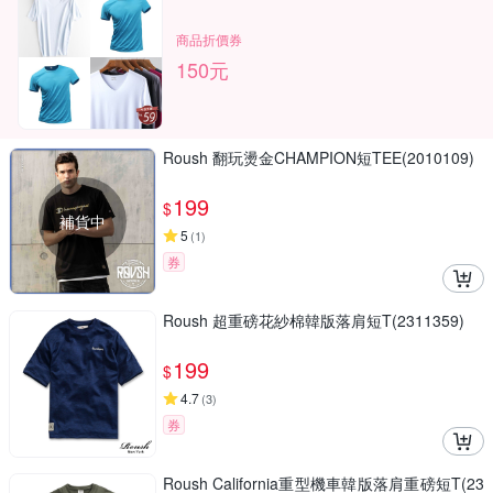
商品折價券
150元
Roush 翻玩燙金CHAMPION短TEE(2010109)
199
$
補貨中
5
(
1
)
券
Roush 超重磅花紗棉韓版落肩短T(2311359)
199
$
4.7
(
3
)
券
Roush California重型機車韓版落肩重磅短T(23