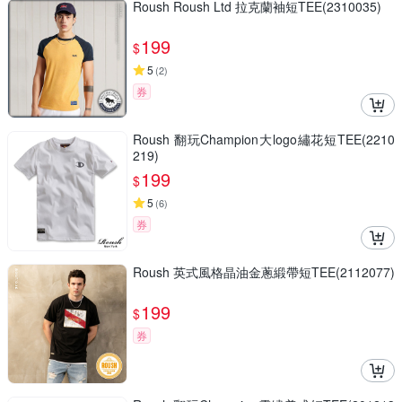
Roush Roush Ltd 拉克蘭袖短TEE(2310035)
199
$
5
(
2
)
券
Roush 翻玩Champion大logo繡花短TEE(2210
219)
199
$
5
(
6
)
券
Roush 英式風格晶油金蔥緞帶短TEE(2112077)
199
$
券