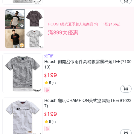
ROUSH美式夏季超人氣商品 均一下殺$166起
滿899大優惠
短T節
Roush 側開岔假兩件高磅數雲霧棉短TEE(7100
19)
199
$
5
(
1
)
券
Roush 翻玩CHAMPION美式塗鴉短TEE(91023
7)
199
$
5
(
1
)
券