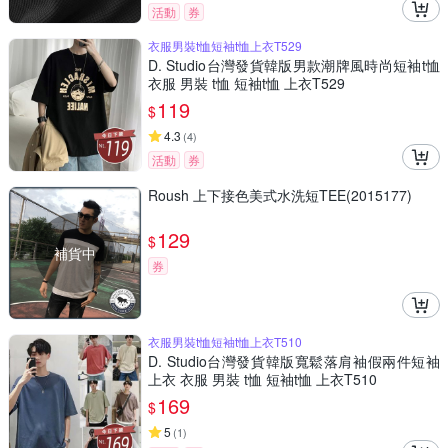
活動
券
衣服男裝t恤短袖t恤上衣T529
D. Studio台灣發貨韓版男款潮牌風時尚短袖t恤
衣服 男裝 t恤 短袖t恤 上衣T529
119
$
4.3
(
4
)
活動
券
Roush 上下接色美式水洗短TEE(2015177)
129
$
補貨中
券
衣服男裝t恤短袖t恤上衣T510
D. Studio台灣發貨韓版寬鬆落肩袖假兩件短袖
上衣 衣服 男裝 t恤 短袖t恤 上衣T510
169
$
5
(
1
)