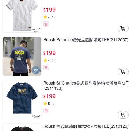
199
$
4
(
10
)
券
Roush Paradise螢光立體膠印短TEE(2112057)
199
$
4
(
1
)
券
Roush St Charles美式膠印賽洛棉韓版落肩短T
(2311133)
199
$
5
(
3
)
券
Roush 美式電繡側開岔水洗棉短TEE(2310125)