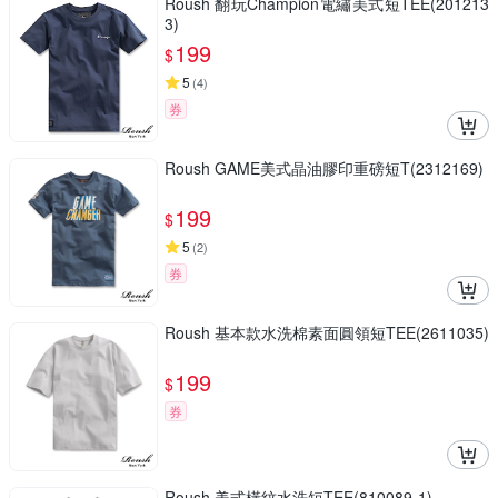
Roush 翻玩Champion電繡美式短TEE(201213
3)
199
$
5
(
4
)
券
Roush GAME美式晶油膠印重磅短T(2312169)
199
$
5
(
2
)
券
Roush 基本款水洗棉素面圓領短TEE(2611035)
199
$
券
Roush 美式橫紋水洗短TEE(810089-1)