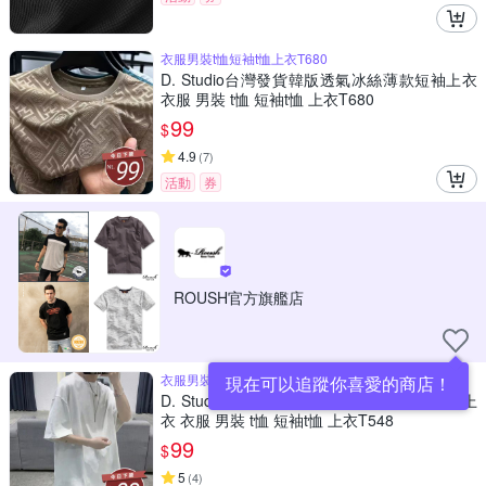
衣服男裝t恤短袖t恤上衣T680
D. Studio台灣發貨韓版透氣冰絲薄款短袖上衣
衣服 男裝 t恤 短袖t恤 上衣T680
99
$
4.9
(
7
)
活動
券
ROUSH官方旗艦店
衣服男裝t恤短袖t恤上衣T548
現在可以追蹤你喜愛的商店！
D. Studio台灣發貨韓版五分袖寬鬆慵懶短袖上
衣 衣服 男裝 t恤 短袖t恤 上衣T548
99
$
5
(
4
)