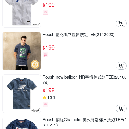
199
$
券
Roush 龐克風立體骷髏短TEE(2112020)
199
$
券
Roush new balloon NR字樣美式短TEE(23100
79)
199
$
4.3
(
8
)
券
Roush 翻玩Champion美式賽洛棉水洗短TEE(2
310219)