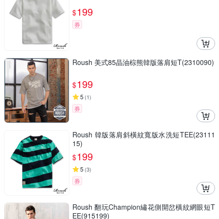
199
$
券
Roush 美式85晶油棕熊韓版落肩短T(2310090)
199
$
5
(
1
)
券
Roush 韓版落肩斜橫紋寬版水洗短TEE(23111
15)
199
$
5
(
3
)
券
Roush 翻玩Champion繡花側開岔橫紋網眼短T
EE(915199)