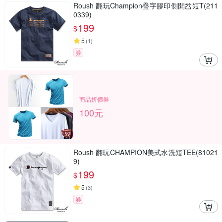
Roush 翻玩Champion疊字膠印側開岔短T(211
0339)
199
$
5
(
1
)
券
商品折價券
100元
Roush 翻玩CHAMPION美式水洗短TEE(81021
9)
199
$
5
(
3
)
券