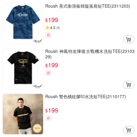
Roush 美式衝浪板韓版落肩短TEE(2311203)
199
$
4.3
(
9
)
券
Roush 神風特攻隊復古戰機水洗短TEE(23103
29)
199
$
券
Roush 雙色橫紋膠印水洗短TEE(2110177)
199
$
券