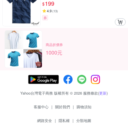
199
$
4.9
(
13
)
券
商品折價券
1000元
Yahoo台灣電子商務 版權所有 © 2026 服務條款(
更新
)
客服中心
|
關於我們
|
購物須知
網路安全
|
隱私權
|
分類地圖