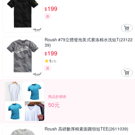
199
$
券
Roush #79立體發泡美式賽洛棉水洗短T(23122
39)
199
$
5
(
1
)
券
商品折價券
50元
Roush 高磅數厚棉素面圓領短TEE(2611039)