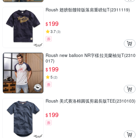
Roush 翅膀骷髏韓版落肩重磅短T(2311119)
199
$
3.7
(
3
)
券
Roush new balloon NR字樣拉克蘭袖短T(2310
017)
199
$
5
(
2
)
券
Roush 美式賽洛棉圓弧剪裁長版TEE(2310103)
199
$
券