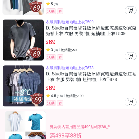
5
(
9
)
活動
券
衣服男裝t恤短袖t恤上衣T509
D. Studio台灣發貨韓版冰絲透氣涼感速乾寬鬆
短袖上衣 衣服 男裝 t恤 短袖t恤 上衣T509
69
$
3
(
3
)
總銷量>50
活動
券
衣服男裝t恤短袖t恤上衣T678
D. Studio台灣發貨韓版冰絲寬鬆透氣速乾短袖
上衣 衣服 男裝 t恤 短袖t恤 上衣T678
69
$
4.8
(
18
)
總銷量>100
活動
券
男裝/男內著指定品滿499結帳享88折
滿499享88折