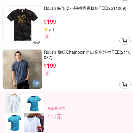
Roush 螺旋槳小飛機雲霧棉短TEE(2511009)
199
$
5
(
2
)
券
Roush 翻玩Champion小口袋水洗棉TEE(2110
037)
199
$
券
商品折價券
150元