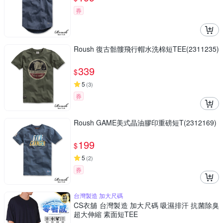
券
Roush 復古骷髏飛行帽水洗棉短TEE(2311235)
339
$
5
(
3
)
券
Roush GAME美式晶油膠印重磅短T(2312169)
199
$
5
(
2
)
券
台灣製造 加大尺碼
CS衣舖 台灣製造 加大尺碼 吸濕排汗 抗菌除臭
超大伸縮 素面短TEE