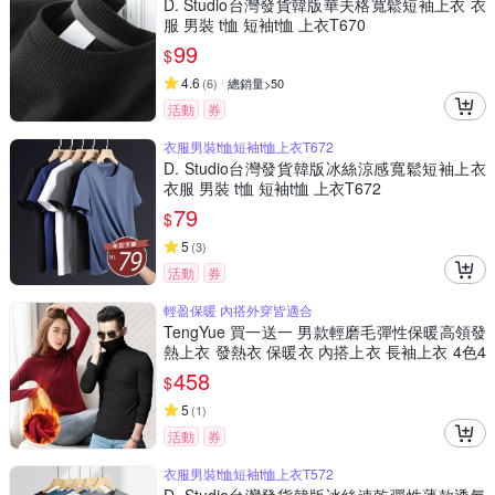
D. Studio台灣發貨韓版華夫格寬鬆短袖上衣 衣
服 男裝 t恤 短袖t恤 上衣T670
99
$
4.6
(
6
)
總銷量>50
活動
券
衣服男裝t恤短袖t恤上衣T672
D. Studio台灣發貨韓版冰絲涼感寬鬆短袖上衣
衣服 男裝 t恤 短袖t恤 上衣T672
79
$
5
(
3
)
活動
券
輕盈保暖 內搭外穿皆適合
TengYue 買一送一 男款輕磨毛彈性保暖高領發
熱上衣 發熱衣 保暖衣 內搭上衣 長袖上衣 4色4
尺寸
458
$
5
(
1
)
活動
券
衣服男裝t恤短袖t恤上衣T572