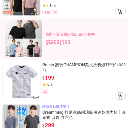
4.8
(
4
)
活動
券
皮爾卡登 父親節限定 滿988折88
滿988折88
Roush 翻玩CHAMPION美式塗鴉短TEE(91023
7)
199
$
5
(
1
)
券
時尚運動潮流穿搭
Dreamming 輕薄冰絲瞬涼吸濕速乾彈力短T 涼
感衣 口袋-共六色
299
$