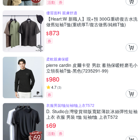
活動
券
優質面料 親膚舒適
【Heart:W 新職人】現+預 300G重磅復古水洗
做舊短袖T恤(重磅厚T/復古做舊/純棉T恤)
873
$
券
柔軟親膚保暖
pierre cardin 皮爾卡登 男款 蓄熱保暖輕磨毛小
立領長袖T恤-黑色(7235291-99)
980
$
4.7
(
3
)
券
衣服男裝t恤短袖t恤上衣T572
D. Studio台灣發貨韓版寬鬆薄款冰絲彈性短袖
上衣 衣服 男裝 t恤 短袖t恤 上衣T572
69
$
活動
券