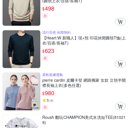
(圓領上衣/百搭/長袖T)
498
$
券
流行百搭 休閒簡約
【Heart:W 新職人】現+預 印花休閒圓領T恤(上
衣/百搭/長袖T)
623
$
券
柔軟親膚透氣
pierre cardin 皮爾卡登 網路獨家 女款 立領半開
襟長袖上衣(多色任選)
980
$
5
(
4
)
券
Roush 翻玩CHAMPION美式水洗短TEE(81021
9)