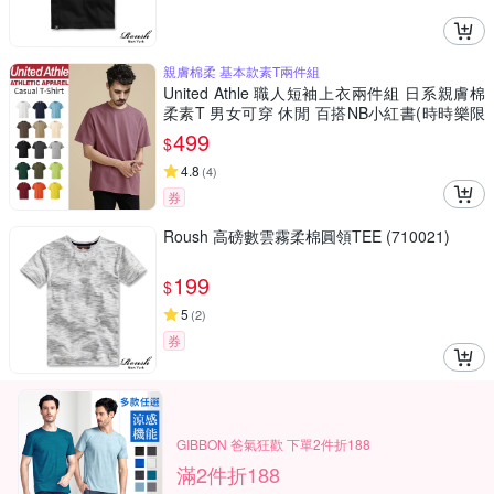
親膚棉柔 基本款素T兩件組
United Athle 職人短袖上衣兩件組 日系親膚棉
柔素T 男女可穿 休閒 百搭NB小紅書(時時樂限
定)
499
$
4.8
(
4
)
券
Roush 高磅數雲霧柔棉圓領TEE (710021)
199
$
5
(
2
)
券
GIBBON 爸氣狂歡 下單2件折188
滿2件折188