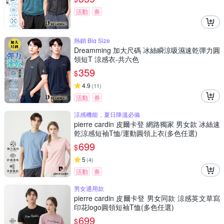
活動
券
熱銷 Big Size
Dreamming 加大尺碼 冰絲瞬涼吸濕速乾彈力圓
領短T 涼感衣-共六色
359
$
4.9
(
11
)
活動
券
涼感機能，夏日降溫必備
pierre cardin 皮爾卡登 網路獨家 男女款 冰絲速
乾涼感短袖T恤/運動圓領上衣(多色任選)
699
$
5
(
4
)
活動
券
男女通用款
pierre cardin 皮爾卡登 男女同款 涼感英文草寫
印花logo圓領短袖T恤(多色任選)
699
$