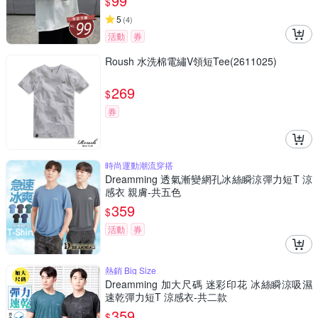
99
$
5
(
4
)
活動
券
Roush 水洗棉電繡V領短Tee(2611025)
269
$
券
時尚運動潮流穿搭
Dreamming 透氣漸變網孔冰絲瞬涼彈力短T 涼
感衣 親膚-共五色
359
$
活動
券
熱銷 Big Size
Dreamming 加大尺碼 迷彩印花 冰絲瞬涼吸濕
速乾彈力短T 涼感衣-共二款
359
$