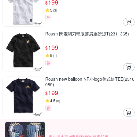
199
$
5
(
3
)
券
Roush 閃電關刀韓版落肩重磅短T(2311365)
199
$
5
(
1
)
券
Roush new balloon NR小logo美式短TEE(2310
089)
199
$
4.5
(
8
)
券
男裝/男內著指定品滿499結帳享88折