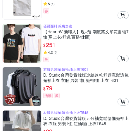
5
(
1
)
券
優質面料 親膚舒適
【Heart:W 新職人】現+預 潮流英文印花圓領T
恤(男上衣/舒適/百搭/休閒)
251
$
4.3
(
9
)
券
衣服男裝t恤短袖t恤上衣T601
D. Studio台灣發貨韓版冰絲速乾舒適寬鬆透氣
短袖上衣 衣服 男裝 t恤 短袖t恤 上衣T601
79
$
活動
券
衣服男裝t恤短袖t恤上衣T548
D. Studio台灣發貨韓版五分袖寬鬆慵懶短袖上
衣 衣服 男裝 t恤 短袖t恤 上衣T548