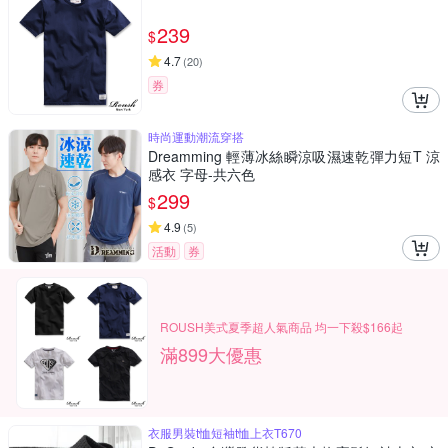
239
$
4.7
(
20
)
券
時尚運動潮流穿搭
Dreamming 輕薄冰絲瞬涼吸濕速乾彈力短T 涼
感衣 字母-共六色
299
$
4.9
(
5
)
活動
券
ROUSH美式夏季超人氣商品 均一下殺$166起
滿899大優惠
衣服男裝t恤短袖t恤上衣T670