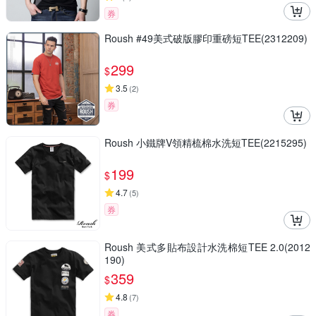
券
Roush #49美式破版膠印重磅短TEE(2312209)
299
$
3.5
(
2
)
券
Roush 小鐵牌V領精梳棉水洗短TEE(2215295)
199
$
4.7
(
5
)
券
Roush 美式多貼布設計水洗棉短TEE 2.0(2012
190)
359
$
4.8
(
7
)
券