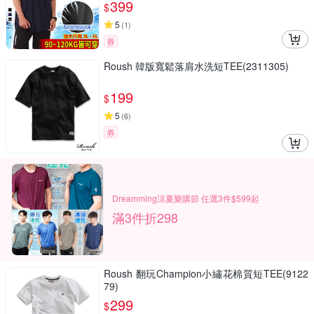
399
$
5
(
1
)
券
Roush 韓版寬鬆落肩水洗短TEE(2311305)
199
$
5
(
6
)
券
Dreamming涼夏樂購節 任選3件$599起
滿3件折298
Roush 翻玩Champion小繡花棉質短TEE(9122
79)
299
$