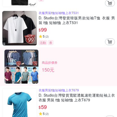
衣服男裝t恤短袖t恤上衣T531
D. Studio台灣發貨韓版男款短袖T恤 衣服 男
裝 t恤 短袖t恤 上衣T531
99
$
5
(
2
)
活動
券
商品折價券
150元
衣服男裝t恤短袖t恤上衣T679
D. Studio台灣發貨寬鬆透氣速乾運動短袖上衣
衣服 男裝 t恤 短袖t恤 上衣T679
59
$
5
(
2
)