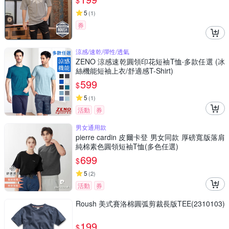
$
5
(
1
)
券
涼感/速乾/彈性/透氣
ZENO 涼感速乾圓領印花短袖T恤‧多款任選 (冰
絲機能短袖上衣/舒適感T-Shirt)
599
$
5
(
1
)
活動
券
男女通用款
pierre cardin 皮爾卡登 男女同款 厚磅寬版落肩
純棉素色圓領短袖T恤(多色任選)
699
$
5
(
2
)
活動
券
Roush 美式賽洛棉圓弧剪裁長版TEE(2310103)
199
$