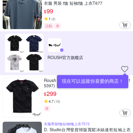
衣服 男裝 t恤 短袖t恤 上衣T677
99
$
1
(
2
)
活動
券
ROUSH官方旗艦店
Roush 特殊剪裁反光logo涼感冰絲棉機能T(231
現在可以追蹤你喜愛的商店！
5397)
299
$
4.7
(
15
)
券
衣服男裝t恤短袖t恤上衣T572
D. Studio台灣發貨韓版寬鬆冰絲速乾短袖上衣