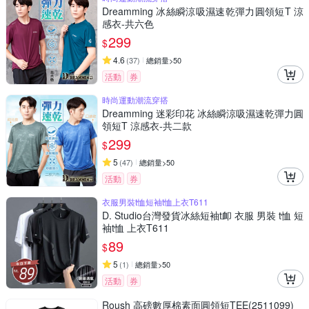
Dreamming 冰絲瞬涼吸濕速乾彈力圓領短T 涼
感衣-共六色
299
$
4.6
(
37
)
總銷量>50
活動
券
時尚運動潮流穿搭
Dreamming 迷彩印花 冰絲瞬涼吸濕速乾彈力圓
領短T 涼感衣-共二款
299
$
5
(
47
)
總銷量>50
活動
券
衣服男裝t恤短袖t恤上衣T611
D. Studio台灣發貨冰絲短袖t卹 衣服 男裝 t恤 短
袖t恤 上衣T611
89
$
5
(
1
)
總銷量>50
活動
券
Roush 高磅數厚棉素面圓領短TEE(2511099)