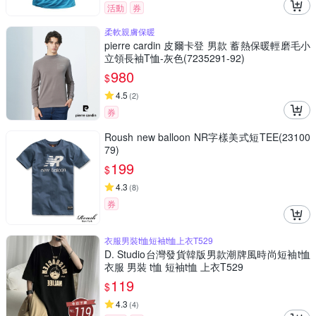
活動
券
柔軟親膚保暖
pierre cardin 皮爾卡登 男款 蓄熱保暖輕磨毛小
立領長袖T恤-灰色(7235291-92)
980
$
4.5
(
2
)
券
Roush new balloon NR字樣美式短TEE(23100
79)
199
$
4.3
(
8
)
券
衣服男裝t恤短袖t恤上衣T529
D. Studio台灣發貨韓版男款潮牌風時尚短袖t恤
衣服 男裝 t恤 短袖t恤 上衣T529
119
$
4.3
(
4
)