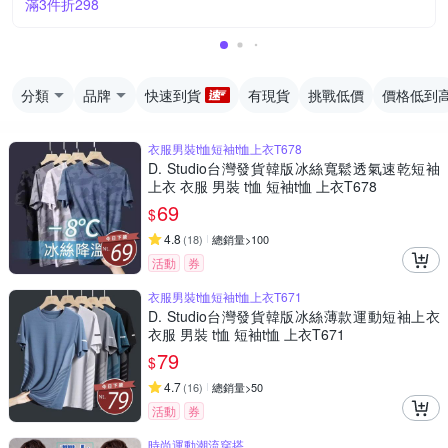
滿3件折298
分類
品牌
快速到貨
有現貨
挑戰低價
價格低到
衣服男裝t恤短袖t恤上衣T678
D. Studio台灣發貨韓版冰絲寬鬆透氣速乾短袖
上衣 衣服 男裝 t恤 短袖t恤 上衣T678
69
$
4.8
(
18
)
總銷量>100
活動
券
衣服男裝t恤短袖t恤上衣T671
D. Studio台灣發貨韓版冰絲薄款運動短袖上衣
衣服 男裝 t恤 短袖t恤 上衣T671
79
$
4.7
(
16
)
總銷量>50
活動
券
時尚運動潮流穿搭