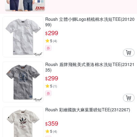
Roush 立體小獅Logo精梳棉水洗短TEE(20120
99)
299
$
5
(
4
)
券
Roush 盾牌飛靴美式賽洛棉水洗短TEE(23121
35)
299
$
5
(
1
)
券
Roush 彩繪國旗大麻葉重磅短TEE(2312267)
359
$
5
(
4
)