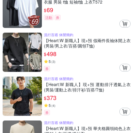
衣服 男裝 t恤 短袖t恤 上衣T572
69
$
活動
券
流行百搭 休閒簡約
【Heart:W 新職人】現+預 假兩件長袖休閒上衣
(男裝/男上衣/百搭/圓領T恤)
498
$
5
(
3
)
券
流行百搭 休閒簡約
【Heart:W 新職人】現+預 運動排汗透氣上衣
(男裝/運動上衣/排汗衫/百搭/T恤)
373
$
5
(
4
)
券
流行百搭 休閒簡約
【Heart:W 新職人】現+預 華夫格圓領純色上衣