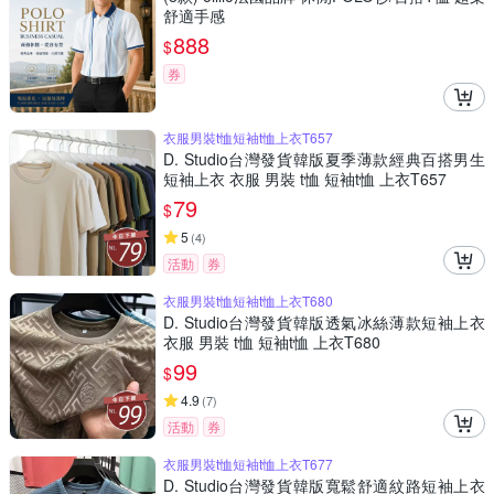
舒適手感
888
$
券
衣服男裝t恤短袖t恤上衣T657
D. Studio台灣發貨韓版夏季薄款經典百搭男生
短袖上衣 衣服 男裝 t恤 短袖t恤 上衣T657
79
$
5
(
4
)
活動
券
衣服男裝t恤短袖t恤上衣T680
D. Studio台灣發貨韓版透氣冰絲薄款短袖上衣
衣服 男裝 t恤 短袖t恤 上衣T680
99
$
4.9
(
7
)
活動
券
衣服男裝t恤短袖t恤上衣T677
D. Studio台灣發貨韓版寬鬆舒適紋路短袖上衣