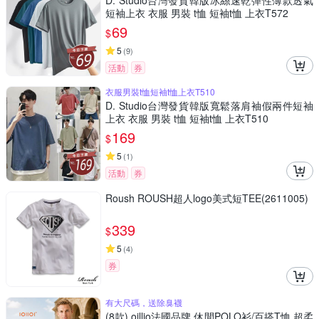
D. Studio台灣發貨韓版冰絲速乾彈性薄款透氣
短袖上衣 衣服 男裝 t恤 短袖t恤 上衣T572
69
$
5
(
9
)
活動
券
衣服男裝t恤短袖t恤上衣T510
D. Studio台灣發貨韓版寬鬆落肩袖假兩件短袖
上衣 衣服 男裝 t恤 短袖t恤 上衣T510
169
$
5
(
1
)
活動
券
Roush ROUSH超人logo美式短TEE(2611005)
339
$
5
(
4
)
券
有大尺碼，送除臭襪
(8款) oillio法國品牌 休閒POLO衫/百搭T恤 超柔