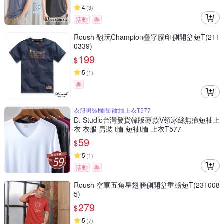
4
(
3
)
活動
券
Roush 翻玩Champion疊字膠印側開岔短T(211
0339)
199
$
5
(
1
)
券
衣服男裝t恤短袖t恤上衣T577
D. Studio台灣發貨韓版薄款V領冰絲無痕短袖上
衣 衣服 男裝 t恤 短袖t恤 上衣T577
59
$
5
(
1
)
活動
券
Roush 空軍五角星翅膀側開岔重磅短T(231008
5)
279
$
5
(
7
)