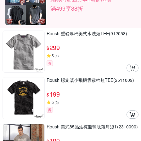
滿499享88折
Roush 重磅厚棉美式水洗短TEE(912058)
299
$
5
(
1
)
券
Roush 螺旋槳小飛機雲霧棉短TEE(2511009)
199
$
5
(
2
)
券
Roush 美式85晶油棕熊韓版落肩短T(2310090)
199