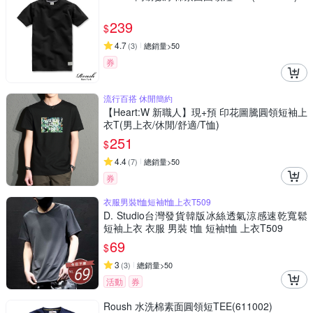
239
$
4.7
(
3
)
總銷量>50
券
流行百搭 休閒簡約
【Heart:W 新職人】現+預 印花圖騰圓領短袖上
衣T(男上衣/休閒/舒適/T恤)
251
$
4.4
(
7
)
總銷量>50
券
衣服男裝t恤短袖t恤上衣T509
D. Studio台灣發貨韓版冰絲透氣涼感速乾寬鬆
短袖上衣 衣服 男裝 t恤 短袖t恤 上衣T509
69
$
3
(
3
)
總銷量>50
活動
券
Roush 水洗棉素面圓領短TEE(611002)