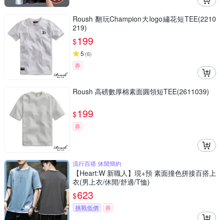
Roush 翻玩Champion大logo繡花短TEE(2210
219)
199
$
5
(
6
)
券
Roush 高磅數厚棉素面圓領短TEE(2611039)
199
$
券
流行百搭 休閒簡約
【Heart:W 新職人】現+預 素面撞色拼接百搭上
衣(男上衣/休閒/舒適/T恤)
623
$
挑戰低價
券