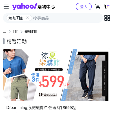
Yahoo購物中心
登入
短袖T恤
T恤
短袖T恤
精選活動
Dreamming涼夏樂購節 任選3件$599起