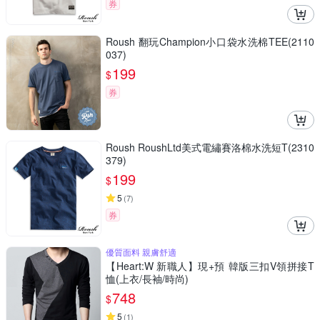
券
Roush 翻玩Champion小口袋水洗棉TEE(2110
037)
199
$
券
Roush RoushLtd美式電繡賽洛棉水洗短T(2310
379)
199
$
5
(
7
)
券
優質面料 親膚舒適
【Heart:W 新職人】現+預 韓版三扣V領拼接T
恤(上衣/長袖/時尚)
748
$
5
(
1
)