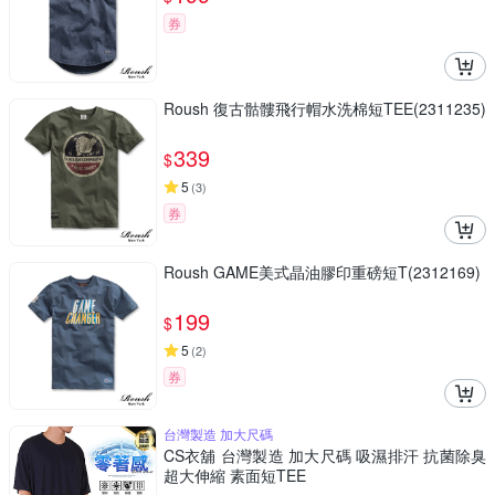
券
Roush 復古骷髏飛行帽水洗棉短TEE(2311235)
339
$
5
(
3
)
券
Roush GAME美式晶油膠印重磅短T(2312169)
199
$
5
(
2
)
券
台灣製造 加大尺碼
CS衣舖 台灣製造 加大尺碼 吸濕排汗 抗菌除臭
超大伸縮 素面短TEE