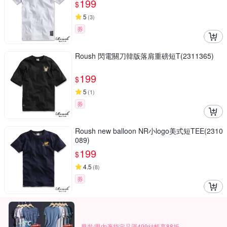
199
$
5
(
3
)
券
Roush 閃電關刀韓版落肩重磅短T(2311365)
199
$
5
(
1
)
券
Roush new balloon NR小logo美式短TEE(2310
089)
199
$
4.5
(
8
)
券
男裝/男內著指定品滿499結帳享88折