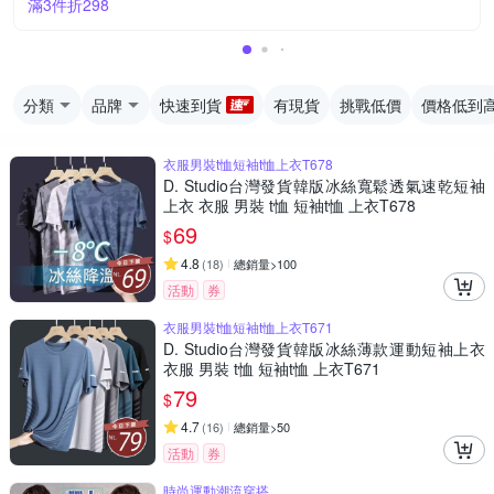
滿3件折298
分類
品牌
快速到貨
有現貨
挑戰低價
價格低到
衣服男裝t恤短袖t恤上衣T678
D. Studio台灣發貨韓版冰絲寬鬆透氣速乾短袖
上衣 衣服 男裝 t恤 短袖t恤 上衣T678
69
$
4.8
(
18
)
總銷量>100
活動
券
衣服男裝t恤短袖t恤上衣T671
D. Studio台灣發貨韓版冰絲薄款運動短袖上衣
衣服 男裝 t恤 短袖t恤 上衣T671
79
$
4.7
(
16
)
總銷量>50
活動
券
時尚運動潮流穿搭