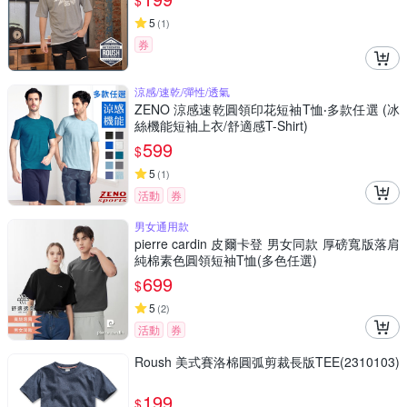
$
5
(
1
)
券
涼感/速乾/彈性/透氣
ZENO 涼感速乾圓領印花短袖T恤‧多款任選 (冰
絲機能短袖上衣/舒適感T-Shirt)
599
$
5
(
1
)
活動
券
男女通用款
pierre cardin 皮爾卡登 男女同款 厚磅寬版落肩
純棉素色圓領短袖T恤(多色任選)
699
$
5
(
2
)
活動
券
Roush 美式賽洛棉圓弧剪裁長版TEE(2310103)
199
$