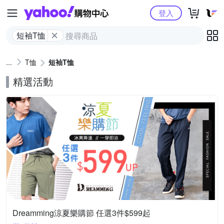
Yahoo購物中心
登入
短袖T恤
T恤
短袖T恤
精選活動
Dreamming涼夏樂購節 任選3件$599起