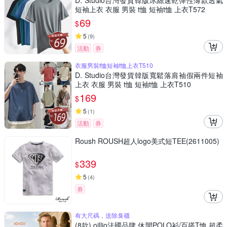
D. Studio台灣發貨韓版冰絲速乾彈性薄款透氣
短袖上衣 衣服 男裝 t恤 短袖t恤 上衣T572
69
$
5
(
9
)
活動
券
衣服男裝t恤短袖t恤上衣T510
D. Studio台灣發貨韓版寬鬆落肩袖假兩件短袖
上衣 衣服 男裝 t恤 短袖t恤 上衣T510
169
$
5
(
1
)
活動
券
Roush ROUSH超人logo美式短TEE(2611005)
339
$
5
(
4
)
券
有大尺碼，送除臭襪
(8款) oillio法國品牌 休閒POLO衫/百搭T恤 超柔