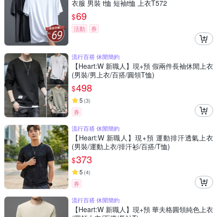
衣服 男裝 t恤 短袖t恤 上衣T572
69
$
活動
券
流行百搭 休閒簡約
【Heart:W 新職人】現+預 假兩件長袖休閒上衣
(男裝/男上衣/百搭/圓領T恤)
498
$
5
(
3
)
券
流行百搭 休閒簡約
【Heart:W 新職人】現+預 運動排汗透氣上衣
(男裝/運動上衣/排汗衫/百搭/T恤)
373
$
5
(
4
)
券
流行百搭 休閒簡約
【Heart:W 新職人】現+預 華夫格圓領純色上衣