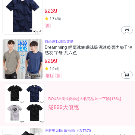
239
$
4.7
(
20
)
券
時尚運動潮流穿搭
Dreamming 輕薄冰絲瞬涼吸濕速乾彈力短T 涼
感衣 字母-共六色
299
$
4.9
(
5
)
活動
券
ROUSH美式夏季超人氣商品 均一下殺$166起
滿899大優惠
衣服男裝t恤短袖t恤上衣T670