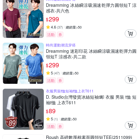
Dreamming 冰絲瞬涼吸濕速乾彈力圓領短T 涼
感衣-共六色
299
$
4.6
(
37
)
總銷量>50
活動
券
時尚運動潮流穿搭
Dreamming 迷彩印花 冰絲瞬涼吸濕速乾彈力圓
領短T 涼感衣-共二款
299
$
5
(
47
)
總銷量>50
活動
券
衣服男裝t恤短袖t恤上衣T611
D. Studio台灣發貨冰絲短袖t卹 衣服 男裝 t恤 短
袖t恤 上衣T611
89
$
5
(
1
)
總銷量>50
活動
券
Roush 高磅數厚棉素面圓領短TEE(2511099)