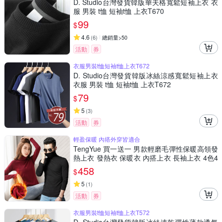
D. Studio台灣發貨韓版華夫格寬鬆短袖上衣 衣
服 男裝 t恤 短袖t恤 上衣T670
99
$
4.6
(
6
)
總銷量>50
活動
券
衣服男裝t恤短袖t恤上衣T672
D. Studio台灣發貨韓版冰絲涼感寬鬆短袖上衣
衣服 男裝 t恤 短袖t恤 上衣T672
79
$
5
(
3
)
活動
券
輕盈保暖 內搭外穿皆適合
TengYue 買一送一 男款輕磨毛彈性保暖高領發
熱上衣 發熱衣 保暖衣 內搭上衣 長袖上衣 4色4
尺寸
458
$
5
(
1
)
活動
券
衣服男裝t恤短袖t恤上衣T572