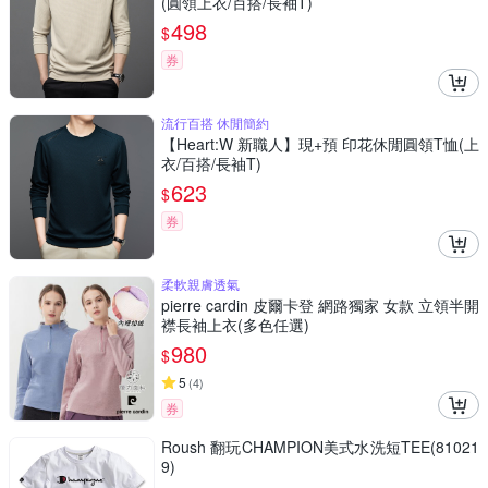
(圓領上衣/百搭/長袖T)
498
$
券
流行百搭 休閒簡約
【Heart:W 新職人】現+預 印花休閒圓領T恤(上
衣/百搭/長袖T)
623
$
券
柔軟親膚透氣
pierre cardin 皮爾卡登 網路獨家 女款 立領半開
襟長袖上衣(多色任選)
980
$
5
(
4
)
券
Roush 翻玩CHAMPION美式水洗短TEE(81021
9)