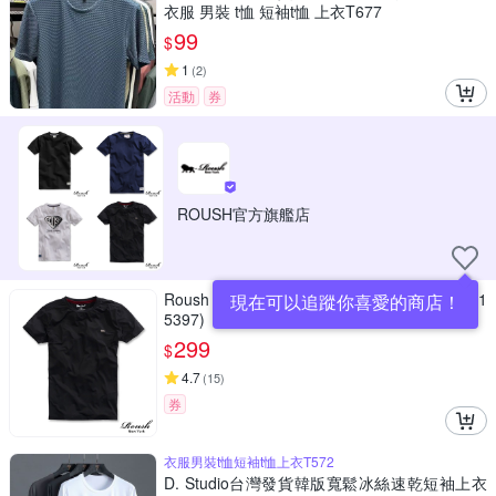
衣服 男裝 t恤 短袖t恤 上衣T677
99
$
1
(
2
)
活動
券
ROUSH官方旗艦店
Roush 特殊剪裁反光logo涼感冰絲棉機能T(231
現在可以追蹤你喜愛的商店！
5397)
299
$
4.7
(
15
)
券
衣服男裝t恤短袖t恤上衣T572
D. Studio台灣發貨韓版寬鬆冰絲速乾短袖上衣