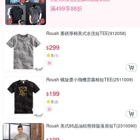
滿499享88折
Roush 重磅厚棉美式水洗短TEE(912058)
299
$
5
(
1
)
券
Roush 螺旋槳小飛機雲霧棉短TEE(2511009)
199
$
5
(
2
)
券
Roush 美式85晶油棕熊韓版落肩短T(2310090)
199