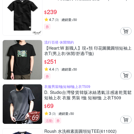
239
$
4.7
(
3
)
總銷量>50
券
流行百搭 休閒簡約
【Heart:W 新職人】現+預 印花圖騰圓領短袖上
衣T(男上衣/休閒/舒適/T恤)
251
$
4.4
(
7
)
總銷量>50
券
衣服男裝t恤短袖t恤上衣T509
D. Studio台灣發貨韓版冰絲透氣涼感速乾寬鬆
短袖上衣 衣服 男裝 t恤 短袖t恤 上衣T509
69
$
3
(
3
)
總銷量>50
活動
券
Roush 水洗棉素面圓領短TEE(611002)