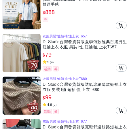
舒適手感
888
$
券
衣服男裝t恤短袖t恤上衣T657
D. Studio台灣發貨韓版夏季薄款經典百搭男生
短袖上衣 衣服 男裝 t恤 短袖t恤 上衣T657
79
$
5
(
4
)
活動
券
衣服男裝t恤短袖t恤上衣T680
D. Studio台灣發貨韓版透氣冰絲薄款短袖上衣
衣服 男裝 t恤 短袖t恤 上衣T680
99
$
4.9
(
7
)
活動
券
衣服男裝t恤短袖t恤上衣T677
D. Studio台灣發貨韓版寬鬆舒適紋路短袖上衣