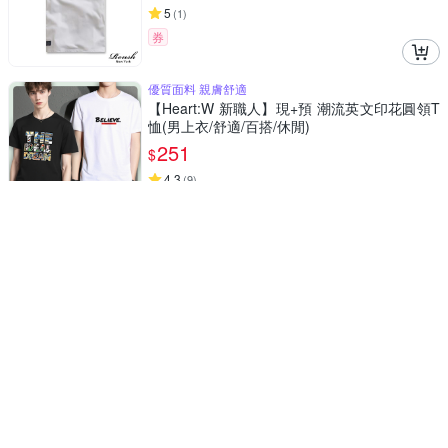
5
(
1
)
券
優質面料 親膚舒適
【Heart:W 新職人】現+預 潮流英文印花圓領T
恤(男上衣/舒適/百搭/休閒)
251
$
4.3
(
9
)
券
衣服男裝t恤短袖t恤上衣T601
D. Studio台灣發貨韓版冰絲速乾舒適寬鬆透氣
短袖上衣 衣服 男裝 t恤 短袖t恤 上衣T601
79
$
活動
券
衣服男裝t恤短袖t恤上衣T548
D. Studio台灣發貨韓版五分袖寬鬆慵懶短袖上
衣 衣服 男裝 t恤 短袖t恤 上衣T548