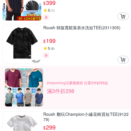
399
$
5
(
1
)
券
Roush 韓版寬鬆落肩水洗短TEE(2311305)
199
$
5
(
6
)
券
Dreamming涼夏樂購節 任選3件$599起
滿3件折298
Roush 翻玩Champion小繡花棉質短TEE(9122
79)
299
$