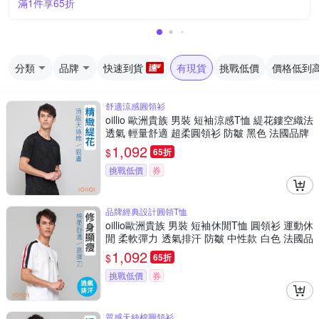
滿1件享65折
分類
品牌
快速到貨
有現貨
挑戰低價
價格低到
舒適涼感圓領衫
oillio 歐洲貴族 男裝 短袖涼感T恤 緹花鏤空織法
透氣 輕量舒適 超柔圓領衫 防皺 黑色 法國品牌
1,092
$
65折
挑戰低價
券
品牌經典設計圓領T恤
oillio歐洲貴族 男裝 短袖休閒T恤 圓領衫 運動休
閒 柔軟彈力 透氣排汗 防皺 中性款 白色 法國品
牌
1,092
$
65折
挑戰低價
券
質感天絲棉圓領衫