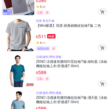
390
$
5
(
2
)
活動
券
現貨 售完不補
【Mini嚴選】現貨 經典細條紋短袖T恤 二色
511
$
89折
4
(
1
)
挑戰低價
券
涼感/速乾/彈性/透氣
ZENO 涼感速乾圓領印花短袖T恤‧綠松藍 (冰絲
機能短袖上衣/舒適感T-Shirt)
599
$
活動
券
涼感/速乾/彈性/透氣
ZENO 涼感速乾圓領條紋短袖T恤‧淺天藍 (冰絲
機能短袖上衣/舒適感T-Shirt)
599
$