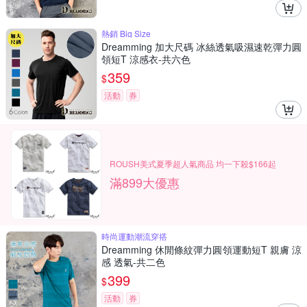
熱銷 Big Size
Dreamming 加大尺碼 冰絲透氣吸濕速乾彈力圓
領短T 涼感衣-共六色
359
$
活動
券
ROUSH美式夏季超人氣商品 均一下殺$166起
滿899大優惠
時尚運動潮流穿搭
Dreamming 休閒條紋彈力圓領運動短T 親膚 涼
感 透氣-共二色
399
$
活動
券