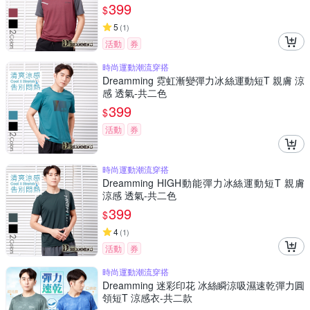
399
$
5
(
1
)
活動
券
時尚運動潮流穿搭
Dreamming 霓虹漸變彈力冰絲運動短T 親膚 涼
感 透氣-共二色
399
$
活動
券
時尚運動潮流穿搭
Dreamming HIGH動能彈力冰絲運動短T 親膚
涼感 透氣-共二色
399
$
4
(
1
)
活動
券
時尚運動潮流穿搭
Dreamming 迷彩印花 冰絲瞬涼吸濕速乾彈力圓
領短T 涼感衣-共二款