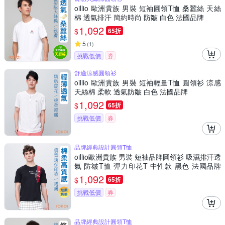
oillio 歐洲貴族 男裝 短袖圓領T恤 桑蠶絲 天絲
棉 透氣排汗 簡約時尚 防皺 白色 法國品牌
1,092
$
65折
5
(
1
)
挑戰低價
券
舒適涼感圓領衫
oillio 歐洲貴族 男裝 短袖輕量T恤 圓領衫 涼感
天絲棉 柔軟 透氣防皺 白色 法國品牌
1,092
$
65折
挑戰低價
券
品牌經典設計圓領T恤
oillio歐洲貴族 男裝 短袖品牌圓領衫 吸濕排汗透
氣 防皺T恤 彈力印花T 中性款 黑色 法國品牌
有大尺碼
1,092
$
65折
挑戰低價
券
品牌經典設計圓領T恤