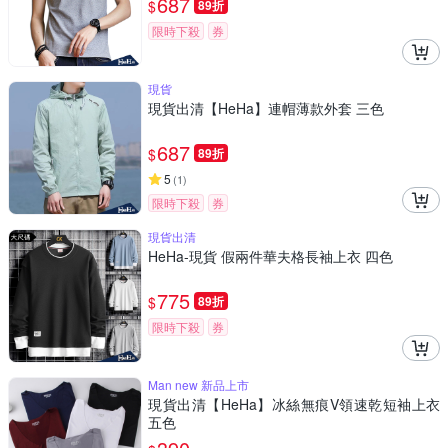
687
$
89折
限時下殺
券
現貨
現貨出清【HeHa】連帽薄款外套 三色
687
$
89折
5
(
1
)
限時下殺
券
現貨出清
HeHa-現貨 假兩件華夫格長袖上衣 四色
775
$
89折
限時下殺
券
Man new 新品上市
現貨出清【HeHa】冰絲無痕V領速乾短袖上衣
五色