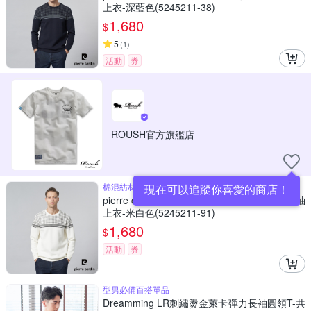
上衣-深藍色(5245211-38)
1,680
$
5
(
1
)
活動
券
ROUSH官方旗艦店
棉混紡材質柔軟舒適
現在可以追蹤你喜愛的商店！
pierre cardin 皮爾卡登 男款 圓領定位橫條長袖
上衣-米白色(5245211-91)
1,680
$
活動
券
型男必備百搭單品
Dreamming LR刺繡燙金萊卡彈力長袖圓領T-共