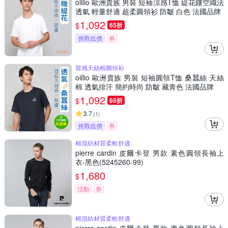
oillio 歐洲貴族 男裝 短袖涼感T恤 緹花鏤空織法
透氣 輕量舒適 超柔圓領衫 防皺 白色 法國品牌
1,092
$
65折
挑戰低價
券
質感天絲棉圓領衫
oillio 歐洲貴族 男裝 短袖圓領T恤 桑蠶絲 天絲
棉 透氣排汗 簡約時尚 防皺 藏青色 法國品牌
1,092
$
65折
3.7
(
1
)
挑戰低價
券
棉混紡材質柔軟舒適
pierre cardin 皮爾卡登 男款 素色圓領長袖上
衣-黑色(5245260-99)
1,680
$
活動
券
棉混紡材質柔軟舒適