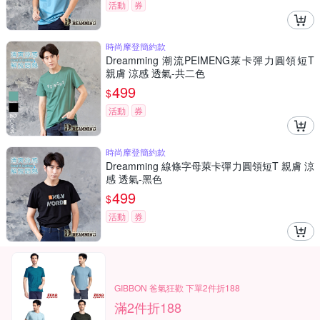
活動
券
時尚摩登簡約款
Dreamming 潮流PEIMENG萊卡彈力圓領短T
親膚 涼感 透氣-共二色
499
$
活動
券
時尚摩登簡約款
Dreamming 線條字母萊卡彈力圓領短T 親膚 涼
感 透氣-黑色
499
$
活動
券
GIBBON 爸氣狂歡 下單2件折188
滿2件折188