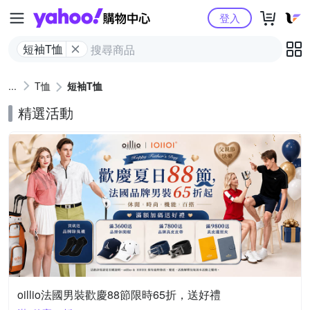
Yahoo購物中心
登入
短袖T恤
T恤
短袖T恤
精選活動
oillio法國男裝歡慶88節限時65折，送好禮