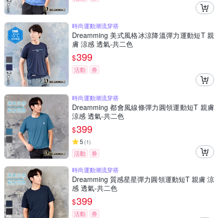
時尚運動潮流穿搭
Dreamming 美式風格冰涼降溫彈力運動短T 親
膚 涼感 透氣-共二色
399
$
活動
券
時尚運動潮流穿搭
Dreamming 都會風線條彈力圓領運動短T 親膚
涼感 透氣-共二色
399
$
5
(
1
)
活動
券
時尚運動潮流穿搭
Dreamming 質感星星彈力圓領運動短T 親膚 涼
感 透氣-共二色
399
$
活動
券