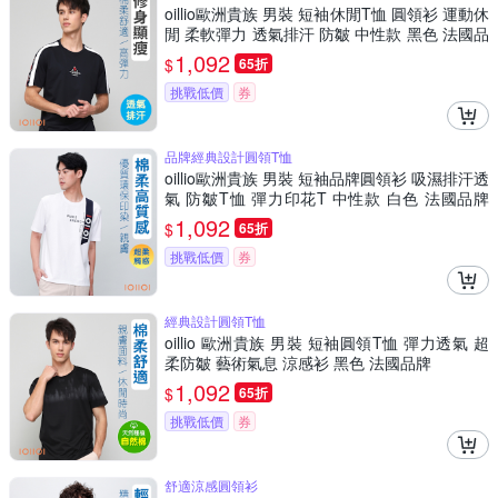
oillio歐洲貴族 男裝 短袖休閒T恤 圓領衫 運動休
閒 柔軟彈力 透氣排汗 防皺 中性款 黑色 法國品
牌
1,092
$
65折
挑戰低價
券
品牌經典設計圓領T恤
oillio歐洲貴族 男裝 短袖品牌圓領衫 吸濕排汗透
氣 防皺T恤 彈力印花T 中性款 白色 法國品牌
有大尺碼
1,092
$
65折
挑戰低價
券
經典設計圓領T恤
oillio 歐洲貴族 男裝 短袖圓領T恤 彈力透氣 超
柔防皺 藝術氣息 涼感衫 黑色 法國品牌
1,092
$
65折
挑戰低價
券
舒適涼感圓領衫