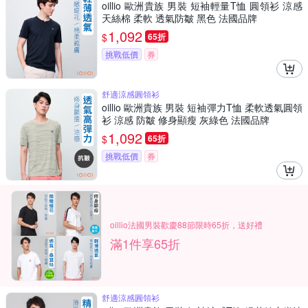
oillio 歐洲貴族 男裝 短袖輕量T恤 圓領衫 涼感
天絲棉 柔軟 透氣防皺 黑色 法國品牌
1,092
$
65折
挑戰低價
券
舒適涼感圓領衫
oillio 歐洲貴族 男裝 短袖彈力T恤 柔軟透氣圓領
衫 涼感 防皺 修身顯瘦 灰綠色 法國品牌
1,092
$
65折
挑戰低價
券
oillio法國男裝歡慶88節限時65折，送好禮
滿1件享65折
舒適涼感圓領衫