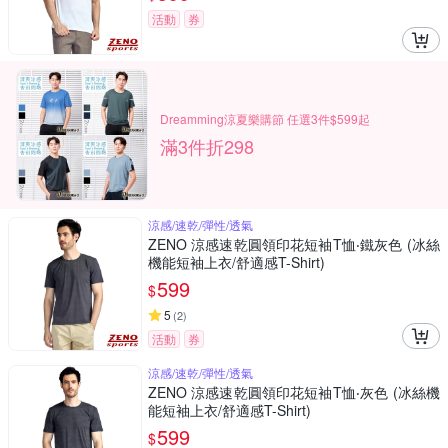
活動
券
Dreamming涼夏樂購節 任選3件$599起
滿3件折298
涼感/速乾/彈性/透氣
ZENO 涼感速乾圓領印花短袖T恤‧鐵灰色 (冰絲
機能短袖上衣/舒適感T-Shirt)
599
$
5
(
2
)
活動
券
涼感/速乾/彈性/透氣
ZENO 涼感速乾圓領印花短袖T恤‧灰色 (冰絲機
能短袖上衣/舒適感T-Shirt)
599
$