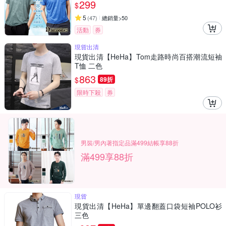
299
$
5
(
47
)
總銷量>50
活動
券
現貨出清
現貨出清【HeHa】Tom走路時尚百搭潮流短袖
T恤 二色
863
$
89折
限時下殺
券
男裝/男內著指定品滿499結帳享88折
滿499享88折
現貨
現貨出清【HeHa】單邊翻蓋口袋短袖POLO衫
三色