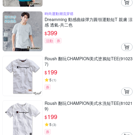
時尚運動潮流穿搭
Dreamming 動感曲線彈力圓領運動短T 親膚 涼
感 透氣-共二色
399
$
活動
券
Roush 翻玩CHAMPION美式塗鴉短TEE(91023
7)
199
$
5
(
1
)
券
Roush 翻玩CHAMPION美式水洗短TEE(81021
9)
199
$
5
(
3
)
券