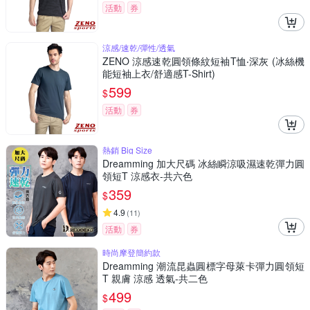
活動
券
涼感/速乾/彈性/透氣
ZENO 涼感速乾圓領條紋短袖T恤‧深灰 (冰絲機
能短袖上衣/舒適感T-Shirt)
599
$
活動
券
熱銷 Big Size
Dreamming 加大尺碼 冰絲瞬涼吸濕速乾彈力圓
領短T 涼感衣-共六色
359
$
4.9
(
11
)
活動
券
時尚摩登簡約款
Dreamming 潮流昆蟲圓標字母萊卡彈力圓領短
T 親膚 涼感 透氣-共二色
499
$