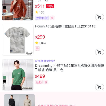
511
$
89折
5
(
1
)
挑戰低價
券
Roush #35晶油膠印重磅短TEE(2310113)
299
$
3.3
(
4
)
券
時尚摩登簡約款
Dreamming 小熊字母印花彈力棉質休閒圓領短
T 親膚 透氣-共二色
499
$
活動
券
皮爾卡登 指定商品兩件$3000