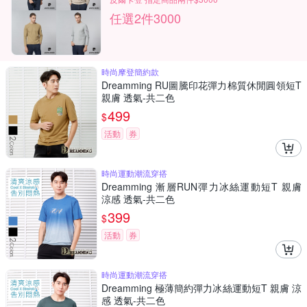
任選2件3000
時尚摩登簡約款
Dreamming RU圖騰印花彈力棉質休閒圓領短T
親膚 透氣-共二色
499
$
活動
券
時尚運動潮流穿搭
Dreamming 漸層RUN彈力冰絲運動短T 親膚
涼感 透氣-共二色
399
$
活動
券
時尚運動潮流穿搭
Dreamming 極薄簡約彈力冰絲運動短T 親膚 涼
感 透氣-共二色