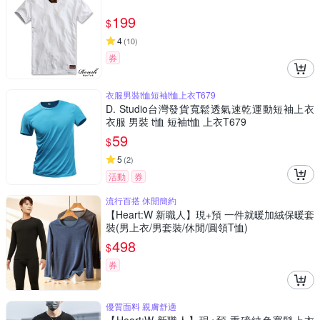
199
$
4
(
10
)
券
衣服男裝t恤短袖t恤上衣T679
D. Studio台灣發貨寬鬆透氣速乾運動短袖上衣
衣服 男裝 t恤 短袖t恤 上衣T679
59
$
5
(
2
)
活動
券
流行百搭 休閒簡約
【Heart:W 新職人】現+預 一件就暖加絨保暖套
裝(男上衣/男套裝/休閒/圓領T恤)
498
$
券
優質面料 親膚舒適