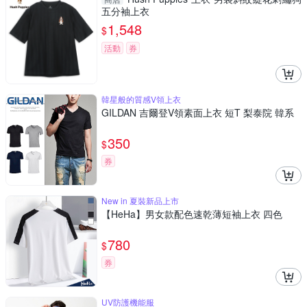
五分袖上衣
1,548
$
活動
券
韓星般的質感V領上衣
GILDAN 吉爾登V領素面上衣 短T 梨泰院 韓系
350
$
券
New in 夏裝新品上市
【HeHa】男女款配色速乾薄短袖上衣 四色
780
$
券
UV防護機能服