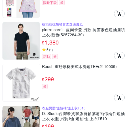
限時下殺
券
棉混紡抗菌材質柔舒適透氣
pierre cardin 皮爾卡登 男款 抗菌素色短袖圓領
上衣-藍色(5257284-39)
1,380
$
5
(
1
)
活動
券
Roush 重磅厚棉美式水洗短TEE(2110009)
299
$
券
衣服男裝t恤短袖t恤上衣T510
D. Studio台灣發貨韓版寬鬆落肩袖假兩件短袖
上衣 衣服 男裝 t恤 短袖t恤 上衣T510
169
$