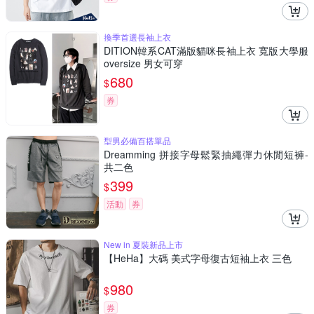
換季首選長袖上衣
DITION韓系CAT滿版貓咪長袖上衣 寬版大學服
oversize 男女可穿
680
$
券
型男必備百搭單品
Dreamming 拼接字母鬆緊抽繩彈力休閒短褲-
共二色
399
$
活動
券
New in 夏裝新品上市
【HeHa】大碼 美式字母復古短袖上衣 三色
980
$
券