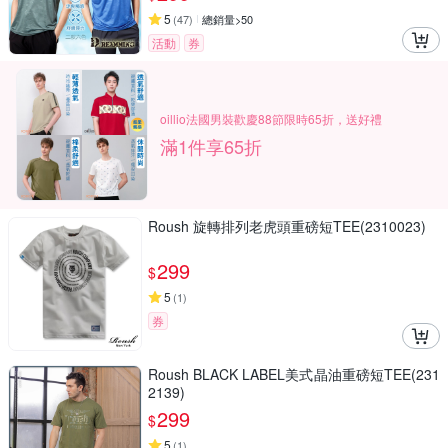
5
(
47
)
總銷量>50
活動
券
oillio法國男裝歡慶88節限時65折，送好禮
滿1件享65折
Roush 旋轉排列老虎頭重磅短TEE(2310023)
299
$
5
(
1
)
券
Roush BLACK LABEL美式晶油重磅短TEE(231
2139)
299
$
5
(
1
)