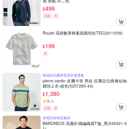
感 透氣-共二色
499
$
活動
券
Roush 高磅數厚棉素面圓領短TEE(2611039)
199
$
券
棉混紡抗菌材質柔舒適透氣
pierre cardin 皮爾卡登 男款 抗菌定位橫條短袖
圓領上衣-綠色(5257283-43)
1,380
$
5
(
1
)
活動
券
休閒品味棉混素材
BARONECE 高雅針織編織感T恤_黑(545321-0
1)