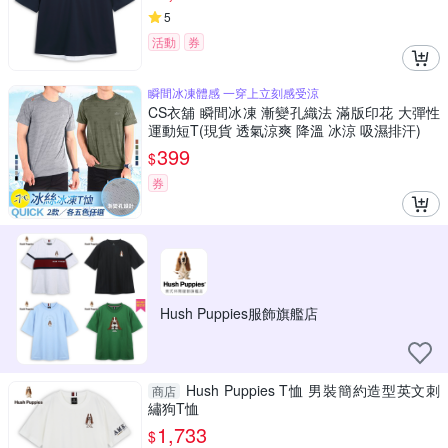
5
活動
券
瞬間冰凍體感 一穿上立刻感受涼
CS衣舖 瞬間冰凍 漸變孔織法 滿版印花 大彈性
運動短T(現貨 透氣涼爽 降溫 冰涼 吸濕排汗)
399
$
券
Hush Puppies服飾旗艦店
Hush Puppies T恤 男裝簡約造型英文刺
商店
繡狗T恤
1,733
$