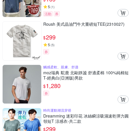
5
(
1
)
活動
券
Roush 美式晶油鬥牛犬重磅短TEE(2310027)
299
$
5
(
5
)
券
觸感柔軟、親膚、舒適
moz瑞典 駝鹿 北歐靜謐 舒適柔棉 100%純棉短
T-經典白(亞洲版)男款
1,280
$
券
時尚運動潮流穿搭
Dreamming 迷彩印花 冰絲瞬涼吸濕速乾彈力圓
領短T 涼感衣-共二款
299
$