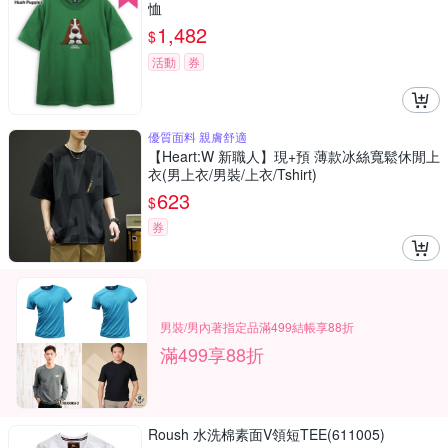
恤
1,482
$
活動
券
優質面料 親膚舒適
【Heart:W 新職人】現+預 薄款冰絲寬鬆休閒上
衣(男上衣/男裝/上衣/Tshirt)
623
$
券
男裝/男內著指定品滿499結帳享88折
滿499享88折
Roush 水洗棉素面V領短TEE(611005)