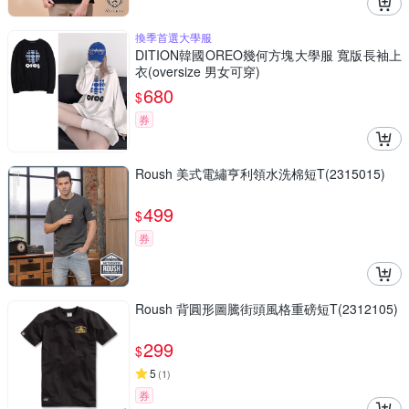
換季首選大學服
DITION韓國OREO幾何方塊大學服 寬版長袖上
衣(oversize 男女可穿)
680
$
券
Roush 美式電繡亨利領水洗棉短T(2315015)
499
$
券
Roush 背圓形圖騰街頭風格重磅短T(2312105)
299
$
5
(
1
)
券