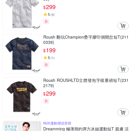
299
$
5
(
4
)
券
Roush 翻玩Champion疊字膠印側開岔短T(211
0339)
199
$
5
(
1
)
券
Roush ROUSHLTD立體發泡字樣重磅短T(231
2179)
299
$
券
時尚運動潮流穿搭
Dreamming 極薄簡約彈力冰絲運動短T 親膚 涼