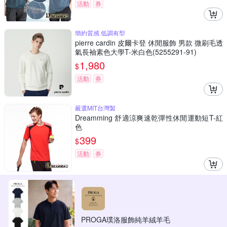
活動
券
簡約質感 低調有型
pierre cardin 皮爾卡登 休閒服飾 男款 微刷毛透
氣長袖素色大學T-米白色(5255291-91)
1,980
$
活動
券
嚴選MIT台灣製
Dreamming 舒適涼爽速乾彈性休閒運動短T-紅
色
399
$
活動
券
PROGA璞洛服飾純羊絨羊毛