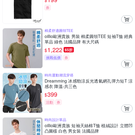
$
券
棉柔舒適圓領TEE
oillio歐洲貴族 男裝 棉柔圓領TEE 短袖T恤 經典
單品 綠色 法國品牌 有大尺碼
1,222
$
65折
挑戰低價
券
時尚運動潮流穿搭
Dreamming 冰感勁涼反光透氣網孔彈力短T 涼
感衣 降溫-共三色
399
$
活動
券
時尚設計單品
oillio歐洲貴族 短袖天絲棉T恤 植絨設計 立體凹
凸圖樣 白色 男女裝 法國品牌