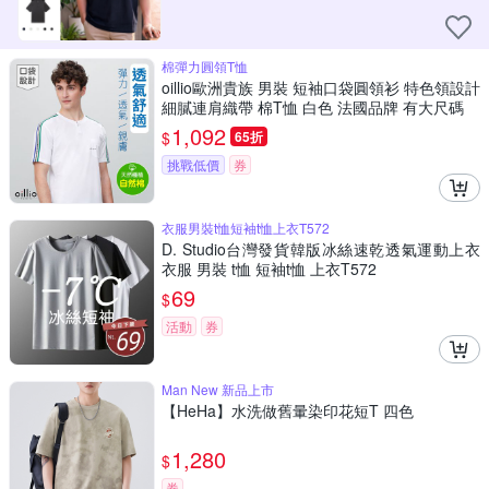
棉彈力圓領T恤
oillio歐洲貴族 男裝 短袖口袋圓領衫 特色領設計
細膩連肩織帶 棉T恤 白色 法國品牌 有大尺碼
1,092
$
65折
挑戰低價
券
衣服男裝t恤短袖t恤上衣T572
D. Studio台灣發貨韓版冰絲速乾透氣運動上衣
衣服 男裝 t恤 短袖t恤 上衣T572
69
$
活動
券
Man New 新品上市
【HeHa】水洗做舊暈染印花短T 四色
1,280
$
券