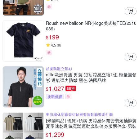
券
Roush new balloon NR小logo美式短TEE(2310
089)
199
$
4.5
(
8
)
券
超柔防皺立領衫
oillio歐洲貴族 男裝 短袖涼感立領T恤 輕量圓領
衫 透氣彈力防皺 黑色 法國品牌
1,027
$
65折
挑戰低價
券
男涼感休閒套裝短袖褲裝運動套裝兩件套
[米蘭精品] 現貨+預購 男涼感休閒套裝短袖褲裝
夏季速乾透氣寬鬆運動套裝健身服兩件套-男裝
7色74lg66
1,299
$