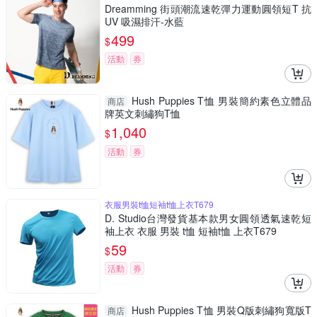
Dreamming 街頭潮流速乾彈力運動圓領短T 抗
UV 吸濕排汗-水藍
499
$
活動
券
Hush Puppies T恤 男裝簡約素色立體品
商店
牌英文刺繡狗T恤
1,040
$
活動
券
衣服男裝t恤短袖t恤上衣T679
D. Studio台灣發貨基本款男女圓領透氣速乾短
袖上衣 衣服 男裝 t恤 短袖t恤 上衣T679
59
$
活動
券
Hush Puppies T恤 男裝Q版刺繡狗寬版T
商店