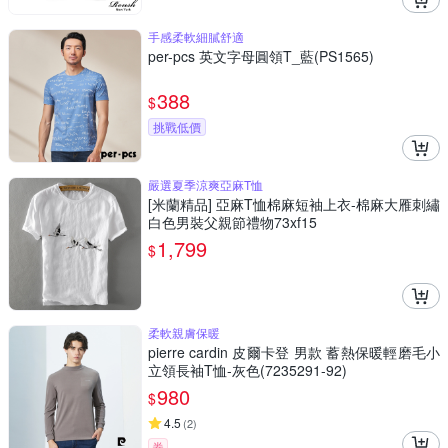
手感柔軟細膩舒適
per-pcs 英文字母圓領T_藍(PS1565)
388
$
挑戰低價
嚴選夏季涼爽亞麻T恤
[米蘭精品] 亞麻T恤棉麻短袖上衣-棉麻大雁刺繡
白色男裝父親節禮物73xf15
1,799
$
柔軟親膚保暖
pierre cardin 皮爾卡登 男款 蓄熱保暖輕磨毛小
立領長袖T恤-灰色(7235291-92)
980
$
4.5
(
2
)
券