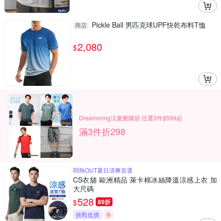
Pickle Ball 男匹克球UPF快乾布料T恤
商店
2,080
$
Dreamming涼夏樂購節 任選3件$599起
滿3件折298
悶熱OUT夏日清爽首選
CS衣舖 歐洲精品 萊卡棉冰絲降溫涼感上衣 加
大尺碼
528
$
89折
挑戰低價
券