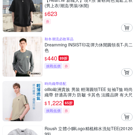
【Heart:W 新職人】現+預 重磅純色寬鬆上衣
(男上衣/潮流/男裝/休閒)
623
$
券
秋冬潮流必敗單品
Dreamming INSIST印花彈力休閒圓領長T-共二
色
440
$
89折
挑戰低價
券
時尚織帶搭配
oillio歐洲貴族 男裝 輕薄圓領TEE 短袖T恤 時尚
織帶 舒適高彈力 防皺 卡其色 法國品牌 有大尺
碼
1,222
$
65折
挑戰低價
券
Roush 立體小獅Logo精梳棉水洗短TEE(20120
99)