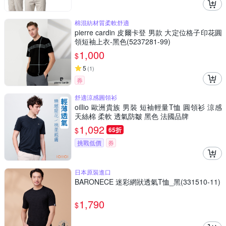
棉混紡材質柔軟舒適
pierre cardin 皮爾卡登 男款 大定位格子印花圓
領短袖上衣-黑色(5237281-99)
1,000
$
5
(
1
)
券
舒適涼感圓領衫
oillio 歐洲貴族 男裝 短袖輕量T恤 圓領衫 涼感
天絲棉 柔軟 透氣防皺 黑色 法國品牌
1,092
$
65折
挑戰低價
券
日本原裝進口
BARONECE 迷彩網狀透氣T恤_黑(331510-11)
1,790
$