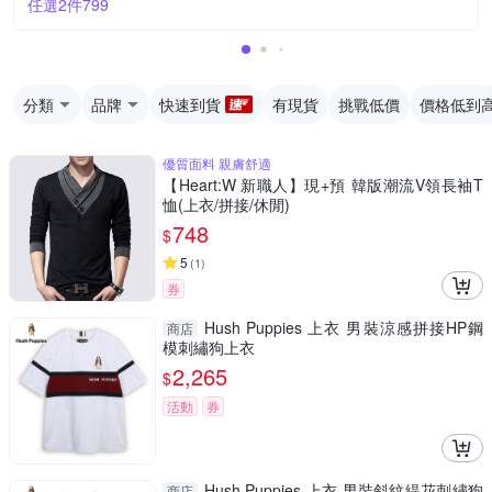
任選2件799
分類
品牌
快速到貨
有現貨
挑戰低價
價格低到
優質面料 親膚舒適
【Heart:W 新職人】現+預 韓版潮流V領長袖T
恤(上衣/拼接/休閒)
748
$
5
(
1
)
券
Hush Puppies 上衣 男裝涼感拼接HP鋼
商店
模刺繡狗上衣
2,265
$
活動
券
Hush Puppies 上衣 男裝斜紋緹花刺繡狗
商店