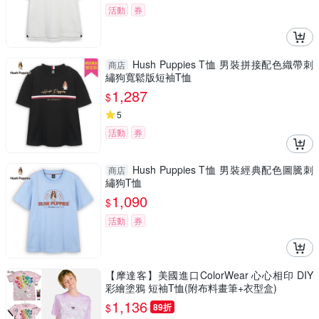
活動
券
Hush Puppies T恤 男裝拼接配色織帶刺
商店
繡狗寬鬆版短袖T恤
1,287
$
5
活動
券
Hush Puppies T恤 男裝經典配色圖騰刺
商店
繡狗T恤
1,090
$
活動
券
【摩達客】美國進口ColorWear 心心相印 DIY
彩繪塗鴉 短袖T恤(附布料畫筆+衣型盒)
1,136
$
89折