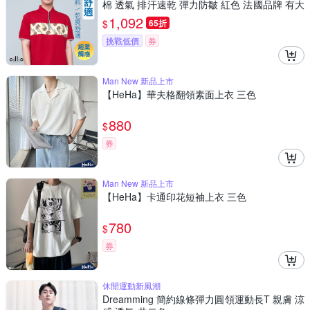
棉 透氣 排汗速乾 彈力防皺 紅色 法國品牌 有大
尺碼
1,092
$
65折
挑戰低價
券
Man New 新品上市
【HeHa】華夫格翻領素面上衣 三色
880
$
券
Man New 新品上市
【HeHa】卡通印花短袖上衣 三色
780
$
券
休閒運動新風潮
Dreamming 簡約線條彈力圓領運動長T 親膚 涼