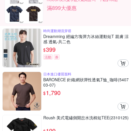
滿899大優惠
時尚運動潮流穿搭
Dreamming 經編方塊彈力冰絲運動短T 親膚 涼
感 透氣-共二色
399
$
活動
券
日本進口優質面料
BARONECE 針織網狀彈性透氣T恤_咖啡(5407
03-07)
1,790
$
Roush 美式電繡側開岔水洗棉短TEE(2310125)
199