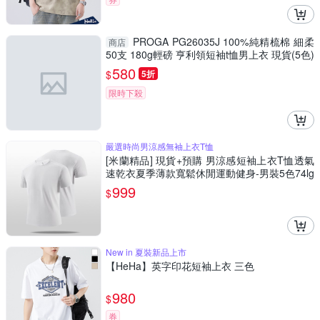
PROGA PG26035J 100%純精梳棉 細柔
商店
50支 180g輕磅 亨利領短袖t恤男上衣 現貨(5色)
親膚低敏 輕盈透氣
580
$
5折
限時下殺
嚴選時尚男涼感無袖上衣T恤
[米蘭精品] 現貨+預購 男涼感短袖上衣T恤透氣
速乾衣夏季薄款寬鬆休閒運動健身-男裝5色74lg
34
999
$
New in 夏裝新品上市
【HeHa】英字印花短袖上衣 三色
980
$
券