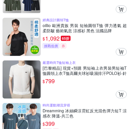
經典設計圓領T恤
oillio 歐洲貴族 男裝 短袖圓領T恤 彈力透氣 超
柔防皺 藝術氣息 涼感衫 黑色 法國品牌
1,092
$
65折
挑戰低價
券
嚴選時尚T恤短袖上衣
[巴黎精品] 現貨+預購 男短袖上衣男裝男短袖T
恤圓領上衣T恤高爾夫球衫吸濕排汗POLO衫-針
織提花冰絲柔軟男裝4色a1ff35
799
$
時尚運動潮流穿搭
Dreamming 冰絲瞬涼霓虹反光混色彈力短T 涼
感衣 降溫-共三色
399
$