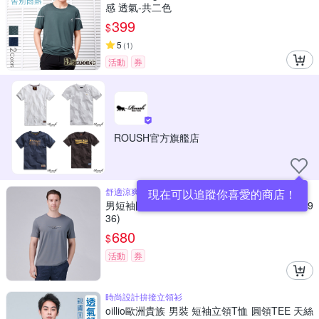
感 透氣-共二色
399
$
5
(
1
)
活動
券
ROUSH官方旗艦店
舒適涼爽吸排彈力功能紗
現在可以追蹤你喜愛的商店！
男短袖圓領T恤 涼感 吸濕排汗彈力 灰(15-5V99
36)
680
$
活動
券
時尚設計拚接立領衫
oillio歐洲貴族 男裝 短袖立領T恤 圓領TEE 天絲