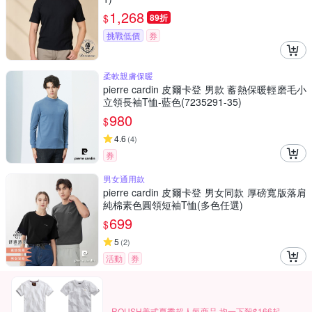
1,268
$
89折
挑戰低價
券
柔軟親膚保暖
pierre cardin 皮爾卡登 男款 蓄熱保暖輕磨毛小
立領長袖T恤-藍色(7235291-35)
980
$
4.6
(
4
)
券
男女通用款
pierre cardin 皮爾卡登 男女同款 厚磅寬版落肩
純棉素色圓領短袖T恤(多色任選)
699
$
5
(
2
)
活動
券
ROUSH美式夏季超人氣商品 均一下殺$166起