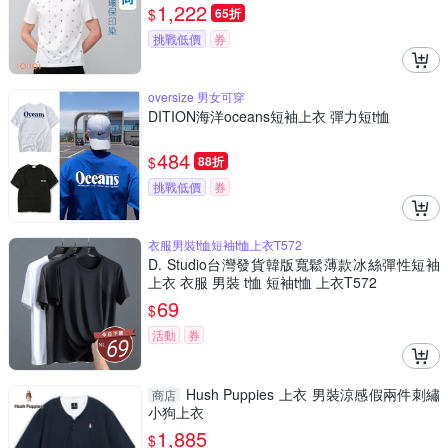
1,222
$
65折
挑戰低價
券
oversize 男女可穿
DITION海洋oceans短袖上衣 彈力短t恤
484
$
88折
挑戰低價
券
衣服男裝t恤短袖t恤上衣T572
D. Studio台灣發貨韓版寬鬆薄款冰絲彈性短袖
上衣 衣服 男裝 t恤 短袖t恤 上衣T572
69
$
活動
券
Hush Puppies 上衣 男裝涼感假兩件刺繡
商店
小狗上衣
1,885
$