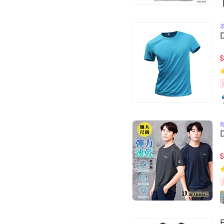
$
熱
$