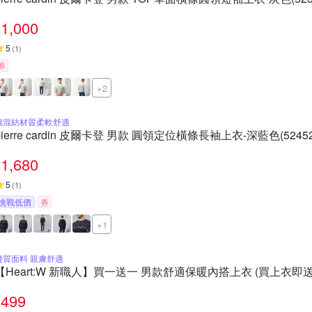
1,000
5
(
1
)
券
+2
棉混紡材質柔軟舒適
pierre cardin 皮爾卡登 男款 圓領定位橫條長袖上衣-深藍色(524521
1,680
5
(
1
)
挑戰低價
券
+1
優質面料 親膚舒適
【Heart:W 新職人】買一送一 男款舒適保暖內搭上衣 (買上衣即
499