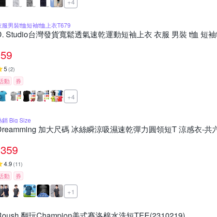
+4
衣服男裝t恤短袖t恤上衣T679
D. Studio台灣發貨寬鬆透氣速乾運動短袖上衣 衣服 男裝 t恤 短袖t
59
5
(
2
)
活動
券
+4
銷 Big Size
Dreamming 加大尺碼 冰絲瞬涼吸濕速乾彈力圓領短T 涼感衣-共
359
4.9
(
11
)
活動
券
+1
Roush 翻玩Champion美式賽洛棉水洗短TEE(2310219)