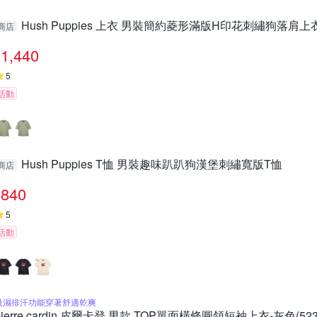
Hush Puppies 上衣 男裝簡約菱形滿版H印花刺繡狗落肩上
商店
1,440
5
活動
Hush Puppies T恤 男裝趣味趴趴狗漢堡刺繡寬版T恤
商店
840
5
活動
吸濕排汗功能穿著舒適乾爽
pierre cardin 皮爾卡登 男款 TOP單面橫條圓領短袖上衣-灰色(5237