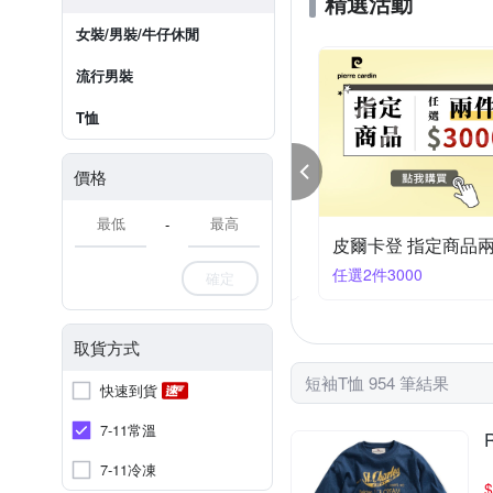
精選活動
女裝/男裝/牛仔休閒
流行男裝
T恤
價格
-
ROUSH美式夏季超人氣商品 均一下殺$166起
皮爾卡登 指定商品兩件
99大優惠
任選2件3000
確定
取貨方式
短袖T恤 954 筆結果
快速到貨
7-11常溫
7-11冷凍
$