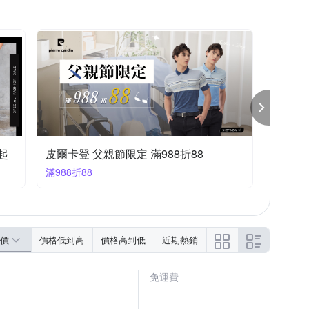
9起
皮爾卡登 父親節限定 滿988折88
滿988折88
價
價格低到高
價格高到低
近期熱銷
免運費