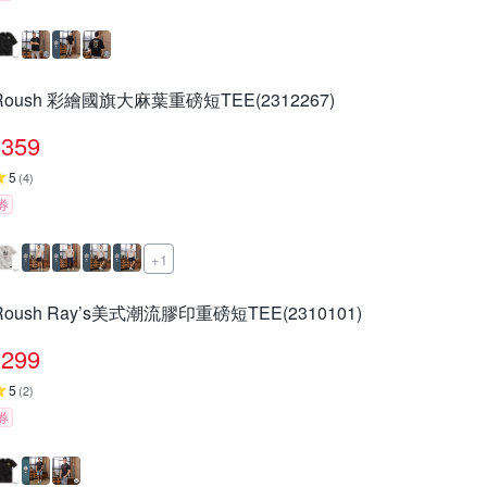
Roush 彩繪國旗大麻葉重磅短TEE(2312267)
359
5
(
4
)
券
+1
Roush Ray’s美式潮流膠印重磅短TEE(2310101)
299
5
(
2
)
券