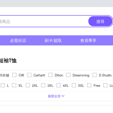
搜尋
必逛好店
刷卡/超取
會員專享
短袖T恤
CS衣舖
CW
Carhartt
Dition
Dreamming
D.Studio
ModaCore 摩達客
Mini 嚴選
o
Minidesign
NoMorre
L
XL
2XL
3XL
4XL
5XL
Free
L
TA 諾貝達
Roush
TengYue
United Athle
ZENO
)
衣
圖騰/塗鴉
合身窄版
POLO衫
刺繡
長版
背心(無袖T恤)
條紋
一般版型
格紋
小可愛
拼接
襯衫
動物紋
帽T
迷
展開全部