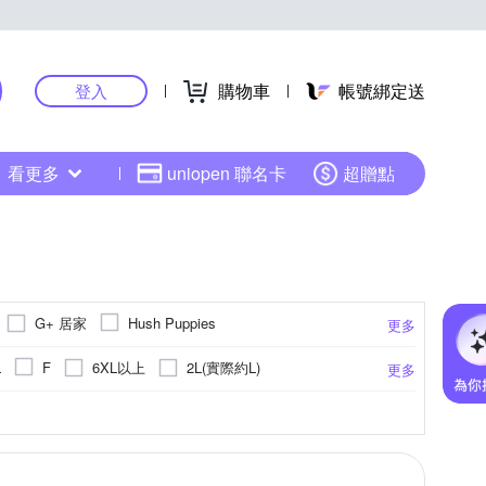
購物車
帳號綁定送
登入
看更多
uniopen 聯名卡
超贈點
G+ 居家
Hush Puppies
更多
illio 歐洲貴族
pierre cardin 皮爾卡登
6XL以上
2L(實際約L)
L
F
更多
米蘭精品
其他品牌
彩
針織衫
點點
毛衣
連帽
休閒褲
大衣
更多