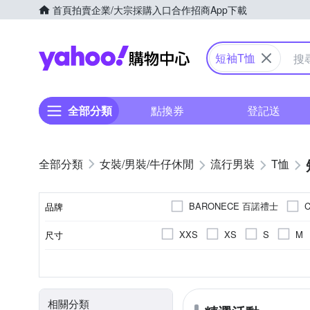
首頁
拍賣
企業/大宗採購入口
合作招商
App下載
Yahoo購物中心
短袖T恤
全部分類
點換券
登記送
女裝/男裝/牛仔休閒
流行男裝
T恤
BARONECE 百諾禮士
品牌
Heart:W 新職人
Heha
XXS
XS
S
M
尺寸
品牌名稱
per-pcs 派彼仕
ROBER
3L(實際約XL)
4L(實際約2L
素色
T恤
春夏
正常版型
棉
人造纖維
長袖Ｔ恤
印花
四季
寬版over size
文字
秋冬
麻
造型上
顏色
風格元素
款式
適穿季節
版型
主材質
連帽外套
相關分類