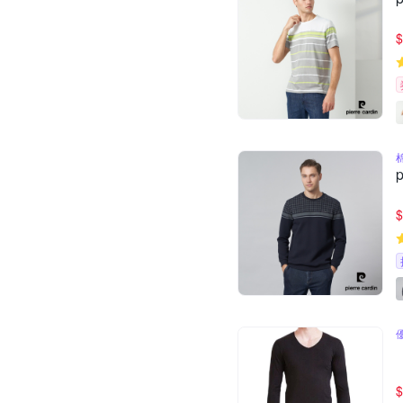
$
$
$