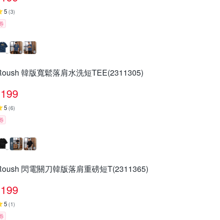
5
(
3
)
券
Roush 韓版寬鬆落肩水洗短TEE(2311305)
199
5
(
6
)
券
Roush 閃電關刀韓版落肩重磅短T(2311365)
199
5
(
1
)
券