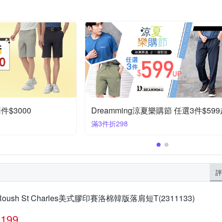
$3000
Dreamming涼夏樂購節 任選3件$59
滿3件折298
評
Roush St Charles美式膠印賽洛棉韓版落肩短T(2311133)
199