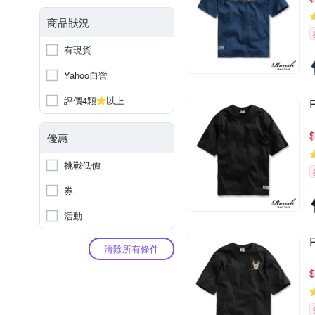
商品狀況
有現貨
Yahoo自營
評價4顆
以上
$
優惠
挑戰低價
券
活動
清除所有條件
$