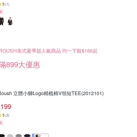
5
(
1
)
券
ROUSH美式夏季超人氣商品 均一下殺$166起
滿899大優惠
Roush 立體小獅Logo精梳棉V領短TEE(2012101)
199
5
(
3
)
券