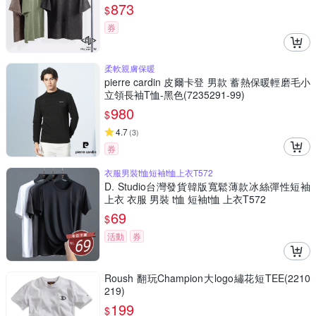
873
$
券
柔軟親膚保暖
pierre cardin 皮爾卡登 男款 蓄熱保暖輕磨毛小
立領長袖T恤-黑色(7235291-99)
980
$
4.7
(
3
)
券
衣服男裝t恤短袖t恤上衣T572
D. Studio台灣發貨韓版寬鬆薄款冰絲彈性短袖
上衣 衣服 男裝 t恤 短袖t恤 上衣T572
69
$
活動
券
Roush 翻玩Champion大logo繡花短TEE(2210
219)
199
$