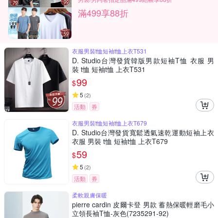
滿499享88折
衣服男裝t恤短袖t恤上衣T531
D. Studio台灣發貨韓版男款短袖T恤 衣服 男
裝 t恤 短袖t恤 上衣T531
99
$
5
(
2
)
活動
券
衣服男裝t恤短袖t恤上衣T679
D. Studio台灣發貨寬鬆透氣速乾運動短袖上衣
衣服 男裝 t恤 短袖t恤 上衣T679
59
$
5
(
2
)
活動
券
柔軟親膚保暖
pierre cardin 皮爾卡登 男款 蓄熱保暖輕磨毛小
立領長袖T恤-灰色(7235291-92)