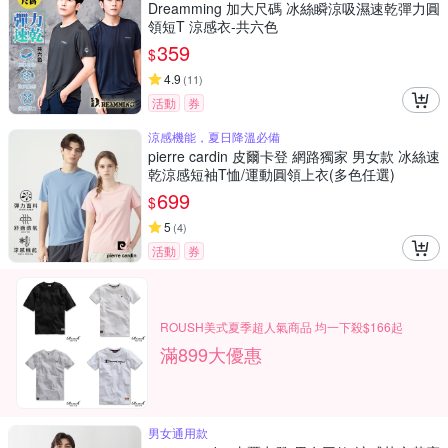
Dreamming 加大尺碼 冰絲瞬涼吸濕速乾彈力圓
領短T 涼感衣-共六色
359
$
4.9
(
11
)
活動
券
涼感機能，夏日降溫必備
pierre cardin 皮爾卡登 網路獨家 男女款 冰絲速
乾涼感短袖T恤/運動圓領上衣(多色任選)
699
$
5
(
4
)
活動
券
ROUSH美式夏季超人氣商品 均一下殺$166起
滿899大優惠
男女通用款