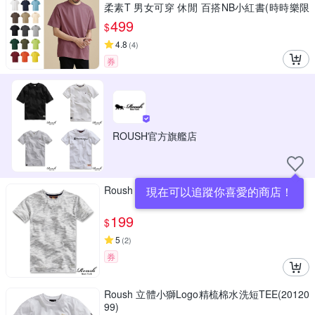
柔素T 男女可穿 休閒 百搭NB小紅書(時時樂限
定)
499
$
4.8
(
4
)
券
ROUSH官方旗艦店
Roush 高磅數雲霧柔棉圓領TEE (710021)
現在可以追蹤你喜愛的商店！
199
$
5
(
2
)
券
Roush 立體小獅Logo精梳棉水洗短TEE(20120
99)