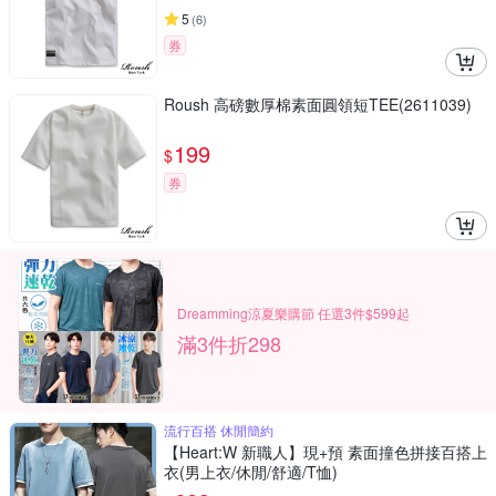
5
(
6
)
券
Roush 高磅數厚棉素面圓領短TEE(2611039)
199
$
券
Dreamming涼夏樂購節 任選3件$599起
滿3件折298
流行百搭 休閒簡約
【Heart:W 新職人】現+預 素面撞色拼接百搭上
衣(男上衣/休閒/舒適/T恤)