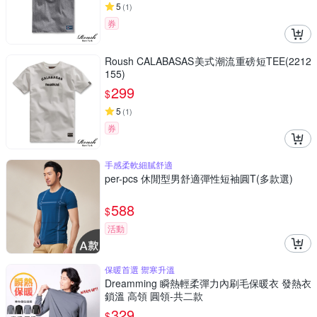
5
(
1
)
券
Roush CALABASAS美式潮流重磅短TEE(2212
155)
299
$
5
(
1
)
券
手感柔軟細膩舒適
per-pcs 休閒型男舒適彈性短袖圓T(多款選)
588
$
活動
保暖首選 禦寒升溫
Dreamming 瞬熱輕柔彈力內刷毛保暖衣 發熱衣
鎖溫 高領 圓領-共二款
329
$