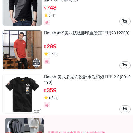
748
$
5
(
1
)
券
Roush #49美式破版膠印重磅短TEE(2312209)
299
$
3.5
(
2
)
券
Roush 美式多貼布設計水洗棉短TEE 2.0(2012
190)
359
$
4.8
(
7
)
券
男裝/男內著指定品滿499結帳享88折