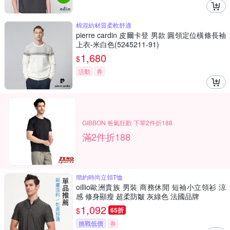
棉混紡材質柔軟舒適
pierre cardin 皮爾卡登 男款 圓領定位橫條長袖
上衣-米白色(5245211-91)
1,680
$
活動
券
GIBBON 爸氣狂歡 下單2件折188
滿2件折188
簡約時尚立領T恤
oillio歐洲貴族 男裝 商務休閒 短袖小立領衫 涼
感 修身顯瘦 超柔防皺 灰綠色 法國品牌
1,092
$
65折
挑戰低價
券