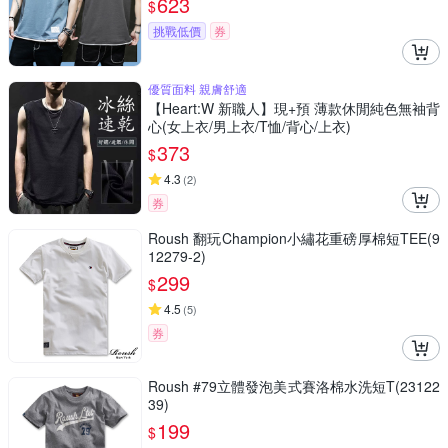
623
$
挑戰低價
券
優質面料 親膚舒適
【Heart:W 新職人】現+預 薄款休閒純色無袖背
心(女上衣/男上衣/T恤/背心/上衣)
373
$
4.3
(
2
)
券
Roush 翻玩Champion小繡花重磅厚棉短TEE(9
12279-2)
299
$
4.5
(
5
)
券
Roush #79立體發泡美式賽洛棉水洗短T(23122
39)
199
$