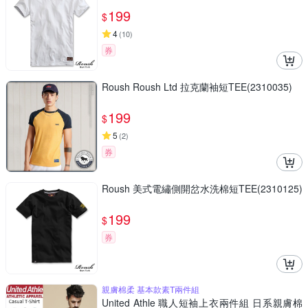
199
$
4
(
10
)
券
Roush Roush Ltd 拉克蘭袖短TEE(2310035)
199
$
5
(
2
)
券
Roush 美式電繡側開岔水洗棉短TEE(2310125)
199
$
券
親膚棉柔 基本款素T兩件組
United Athle 職人短袖上衣兩件組 日系親膚棉