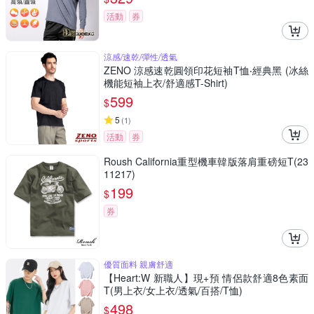
活動
券
涼感/速乾/彈性/透氣
ZENO 涼感速乾圓領印花短袖T恤‧經典黑 (冰絲
機能短袖上衣/舒適感T-Shirt)
599
$
5
(
1
)
活動
券
Roush California重型機車韓版落肩重磅短T(23
11217)
199
$
券
優質面料 親膚舒適
【Heart:W 新職人】現+預 情侶款舒適8色素面
T(男上衣/女上衣/透氣/百搭/T恤)
498
$