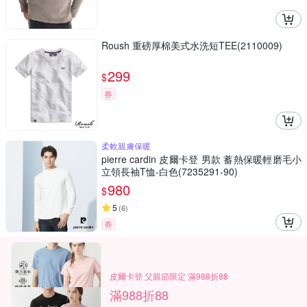
Roush 重磅厚棉美式水洗短TEE(2110009)
299
$
券
柔軟親膚保暖
pierre cardin 皮爾卡登 男款 蓄熱保暖輕磨毛小
立領長袖T恤-白色(7235291-90)
980
$
5
(
6
)
券
皮爾卡登 父親節限定 滿988折88
滿988折88