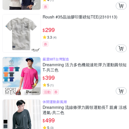
券
Roush #35晶油膠印重磅短TEE(2310113)
299
$
3.3
(
4
)
券
嚴選MIT台灣製造
Dreamming 活力多色機能速乾彈力運動圓領短
T-共三色
399
$
5
(
1
)
活動
券
休閒運動新風潮
Dreamming 流線條彈力圓領運動長T 親膚 涼感
透氣-共二色
499
$
5
(
3
)