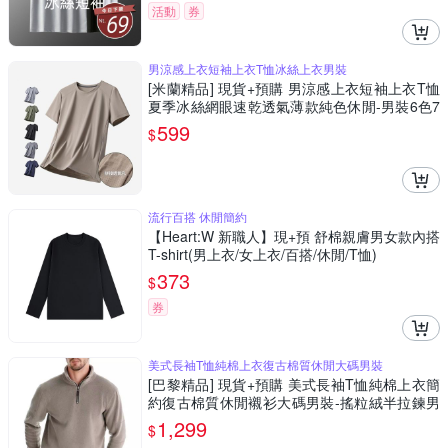
活動
券
男涼感上衣短袖上衣T恤冰絲上衣男裝
[米蘭精品] 現貨+預購 男涼感上衣短袖上衣T恤
夏季冰絲網眼速乾透氣薄款純色休閒-男裝6色7
4lg4
599
$
流行百搭 休閒簡約
【Heart:W 新職人】現+預 舒棉親膚男女款內搭
T-shirt(男上衣/女上衣/百搭/休閒/T恤)
373
$
券
美式長袖T恤純棉上衣復古棉質休閒大碼男裝
[巴黎精品] 現貨+預購 美式長袖T恤純棉上衣簡
約復古棉質休閒襯衫大碼男裝-搖粒絨半拉鍊男
上衣8色a1kz12
1,299
$