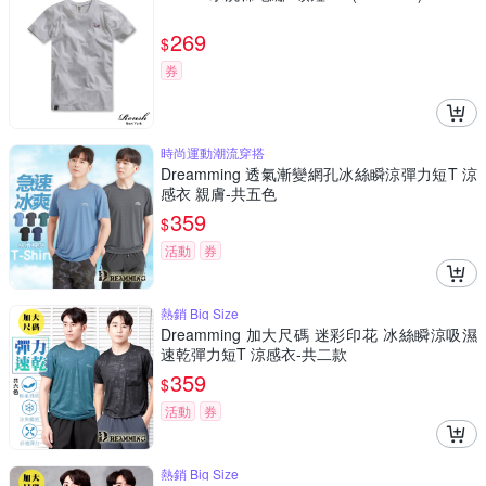
269
$
券
時尚運動潮流穿搭
Dreamming 透氣漸變網孔冰絲瞬涼彈力短T 涼
感衣 親膚-共五色
359
$
活動
券
熱銷 Big Size
Dreamming 加大尺碼 迷彩印花 冰絲瞬涼吸濕
速乾彈力短T 涼感衣-共二款
359
$
活動
券
熱銷 Big Size