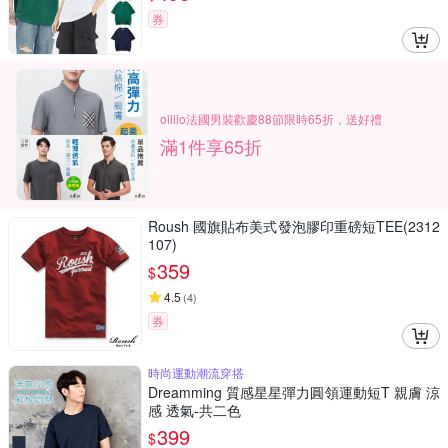
券
oillio法國男裝歡慶88節限時65折，送好禮
滿1件享65折
Roush 國旗貼布美式發泡膠印重磅短TEE(2312
107)
359
$
4.5
(
4
)
券
時尚運動潮流穿搭
Dreamming 質感星星彈力圓領運動短T 親膚 涼
感 透氣-共二色
399
$