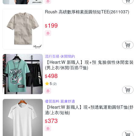
券
Roush 高磅數厚棉素面圓領短TEE(2611037)
199
$
券
流行百搭 休閒簡約
【Heart:W 新職人】現+預 鬼臉個性休閒套裝
(男上衣/休閒/百搭/T恤)
498
$
5
(
2
)
券
優質面料 親膚舒適
【Heart:W 新職人】現+預透氣運動圓領T恤(舒
適/上衣/短袖)
373
$
券