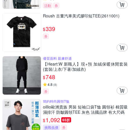
活動
券
Roush 古董汽車美式膠印短TEE(2611001)
339
$
券
優質面料 親膚舒適
【Heart:W 新職人】現+預 加絨保暖休閒套裝
(套裝/上衣/下著/加絨衣)
748
$
4.8
(
8
)
券
簡約時尚圓領T恤
oillio歐洲貴族 男裝 短袖口袋T恤 圓領衫 棉質吸
濕排汗 防皺圓領TEE 灰色 法國品牌 有大尺碼
1,092
$
65折
挑戰低價
券