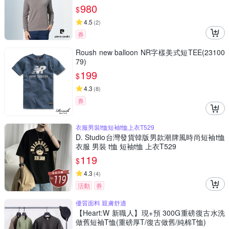
980
$
4.5
(
2
)
券
Roush new balloon NR字樣美式短TEE(23100
79)
199
$
4.3
(
8
)
券
衣服男裝t恤短袖t恤上衣T529
D. Studio台灣發貨韓版男款潮牌風時尚短袖t恤
衣服 男裝 t恤 短袖t恤 上衣T529
119
$
4.3
(
4
)
活動
券
優質面料 親膚舒適
【Heart:W 新職人】現+預 300G重磅復古水洗
做舊短袖T恤(重磅厚T/復古做舊/純棉T恤)