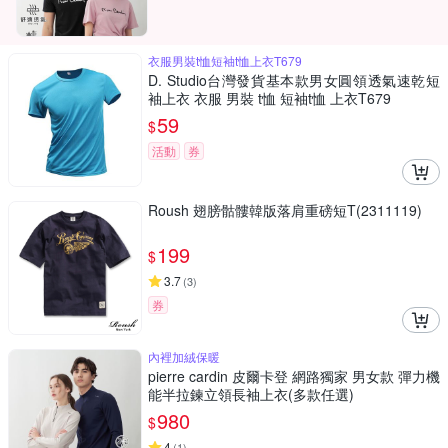
衣服男裝t恤短袖t恤上衣T679
D. Studio台灣發貨基本款男女圓領透氣速乾短
袖上衣 衣服 男裝 t恤 短袖t恤 上衣T679
59
$
活動
券
Roush 翅膀骷髏韓版落肩重磅短T(2311119)
199
$
3.7
(
3
)
券
內裡加絨保暖
pierre cardin 皮爾卡登 網路獨家 男女款 彈力機
能半拉鍊立領長袖上衣(多款任選)
980
$
4
(
1
)