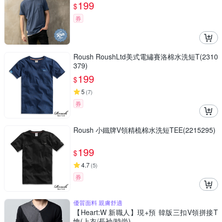
199
$
券
Roush RoushLtd美式電繡賽洛棉水洗短T(2310
379)
199
$
5
(
7
)
券
Roush 小鐵牌V領精梳棉水洗短TEE(2215295)
199
$
4.7
(
5
)
券
優質面料 親膚舒適
【Heart:W 新職人】現+預 韓版三扣V領拼接T
恤(上衣/長袖/時尚)