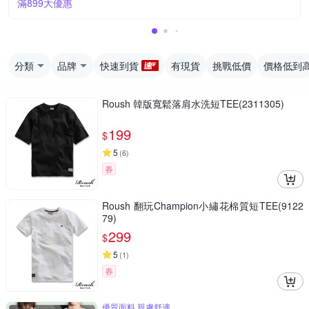
滿899大優惠
分類
品牌
快速到貨
有現貨
挑戰低價
價格低到
Roush 韓版寬鬆落肩水洗短TEE(2311305)
199
$
5
(
6
)
券
Roush 翻玩Champion小繡花棉質短TEE(9122
79)
299
$
5
(
1
)
券
優質面料 親膚舒適