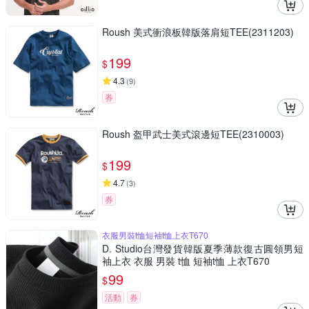
Roush 美式衝浪板韓版落肩短TEE(2311203)
199
$
4.3
(
9
)
券
Roush 盔甲武士美式滾邊短TEE(2310003)
199
$
4.7
(
3
)
券
衣服男裝t恤短袖t恤上衣T670
D. Studio台灣發貨韓版夏季薄款復古圓領男短
袖上衣 衣服 男裝 t恤 短袖t恤 上衣T670
99
$
活動
券