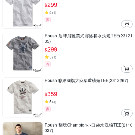
299
$
5
(
4
)
券
Roush 盾牌飛靴美式賽洛棉水洗短TEE(23121
35)
299
$
5
(
1
)
券
Roush 彩繪國旗大麻葉重磅短TEE(2312267)
359
$
5
(
4
)
券
Roush 翻玩Champion小口袋水洗棉TEE(2110
037)