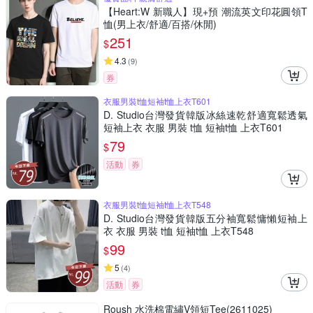
【Heart:W 新職人】現+預 潮流英文印花圓領T
恤(男上衣/舒適/百搭/休閒)
251
$
4.3
(
9
)
券
衣服男裝t恤短袖t恤上衣T601
D. Studio台灣發貨韓版冰絲速乾舒適寬鬆透氣
短袖上衣 衣服 男裝 t恤 短袖t恤 上衣T601
79
$
活動
券
衣服男裝t恤短袖t恤上衣T548
D. Studio台灣發貨韓版五分袖寬鬆慵懶短袖上
衣 衣服 男裝 t恤 短袖t恤 上衣T548
99
$
5
(
4
)
活動
券
Roush 水洗棉電繡V領短Tee(2611025)