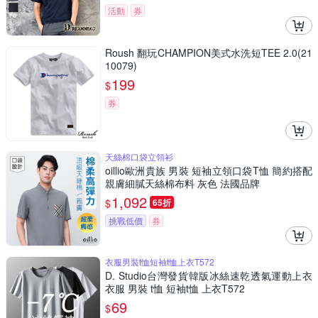
活動
券
Roush 翻玩CHAMPION美式水洗短TEE 2.0(21
10079)
199
$
券
天絲棉口袋立領衫
oillio歐洲貴族 男裝 短袖立領口袋T恤 簡約搭配
親膚細膩天絲棉布料 灰色 法國品牌
1,092
$
65折
挑戰低價
券
衣服男裝t恤短袖t恤上衣T572
D. Studio台灣發貨韓版冰絲速乾透氣運動上衣
衣服 男裝 t恤 短袖t恤 上衣T572
69
$