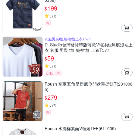
0339)
199
$
5
(
1
)
券
衣服男裝t恤短袖t恤上衣T577
D. Studio台灣發貨韓版薄款V領冰絲無痕短袖上
衣 衣服 男裝 t恤 短袖t恤 上衣T577
59
$
5
(
1
)
活動
券
Roush 空軍五角星翅膀側開岔重磅短T(231008
5)
279
$
5
(
7
)
券
Roush 水洗棉素面V領短TEE(611005)