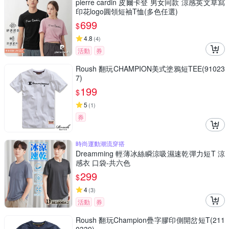
pierre cardin 皮爾卡登 男女同款 涼感英文草寫
印花logo圓領短袖T恤(多色任選)
699
$
4.8
(
4
)
活動
券
Roush 翻玩CHAMPION美式塗鴉短TEE(91023
7)
199
$
5
(
1
)
券
時尚運動潮流穿搭
Dreamming 輕薄冰絲瞬涼吸濕速乾彈力短T 涼
感衣 口袋-共六色
299
$
4
(
3
)
活動
券
Roush 翻玩Champion疊字膠印側開岔短T(211