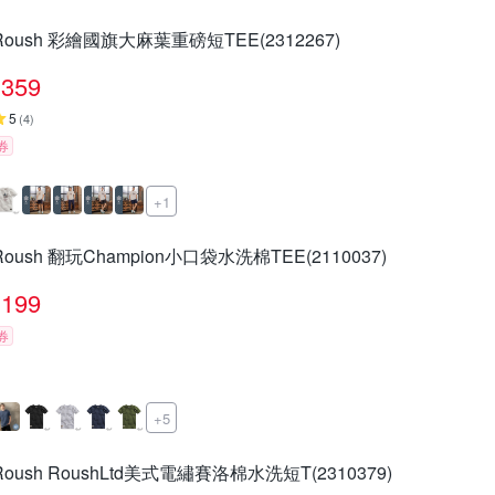
Roush 彩繪國旗大麻葉重磅短TEE(2312267)
359
5
(
4
)
券
+1
Roush 翻玩Champion小口袋水洗棉TEE(2110037)
199
券
+5
Roush RoushLtd美式電繡賽洛棉水洗短T(2310379)