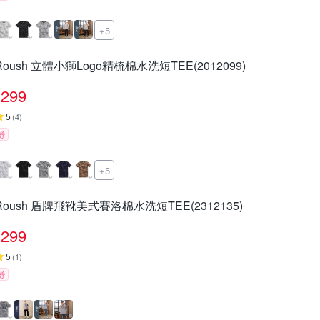
+5
Roush 立體小獅Logo精梳棉水洗短TEE(2012099)
299
5
(
4
)
券
+5
Roush 盾牌飛靴美式賽洛棉水洗短TEE(2312135)
299
5
(
1
)
券