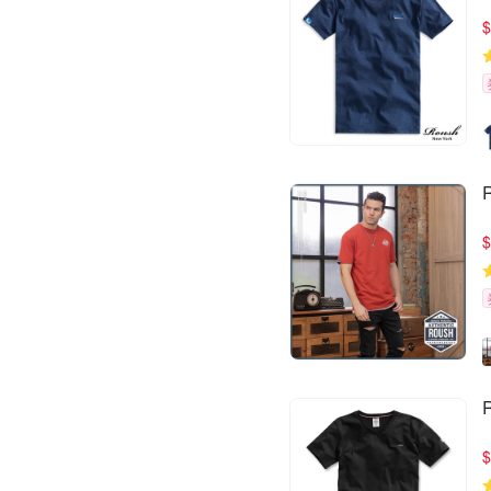
$
$
$