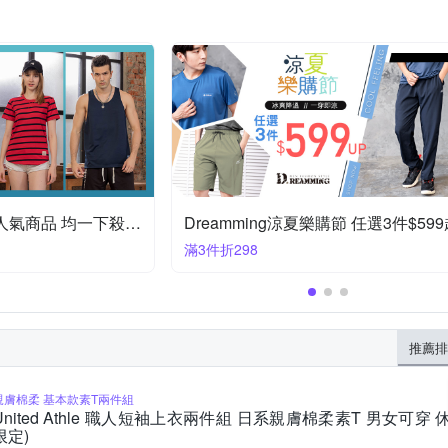
下單2件折188
oil
滿1件享65折
推薦排
親膚棉柔 基本款素T兩件組
United Athle 職人短袖上衣兩件組 日系親膚棉柔素T 男女可穿
限定)