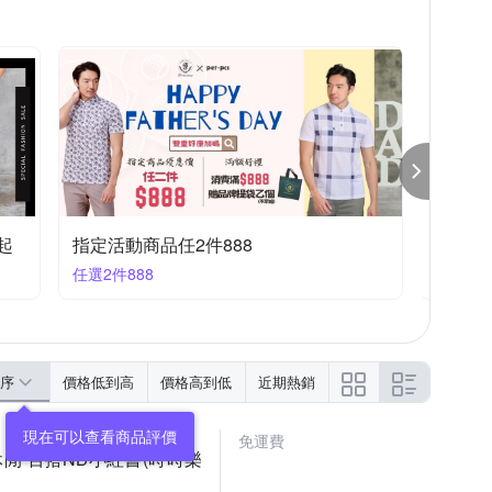
lio法國男裝歡慶88節限時65折，送好禮
Dreamming 春夏好感穿搭！2件$799
皮爾卡
任選2件799
任選2件3
序
價格低到高
價格高到低
近期熱銷
免運費
 休閒 百搭NB小紅書(時時樂