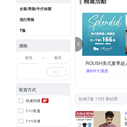
精選活動
女裝/男裝/牛仔休閒
流行男裝
T恤
價格
-
活動商品任2件888
GIBBON 爸氣狂歡 
2件888
滿2件折188
確定
取貨方式
短袖T恤 1103 筆結果
快速到貨
7-11常溫
7-11冷凍