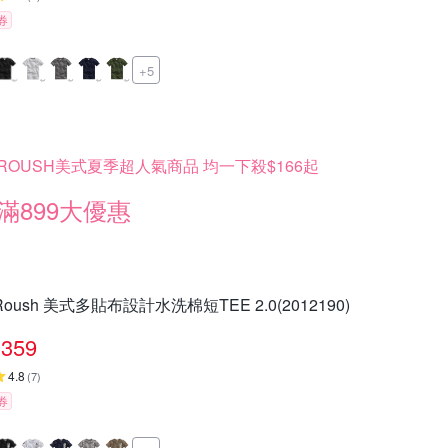
券
+5
ROUSH美式夏季超人氣商品 均一下殺$166起
滿899大優惠
Roush 美式多貼布設計水洗棉短TEE 2.0(2012190)
359
4.8
(
7
)
券