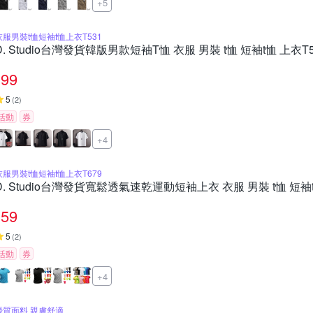
+5
衣服男裝t恤短袖t恤上衣T531
D. Studio台灣發貨韓版男款短袖T恤 衣服 男裝 t恤 短袖t恤 上衣T5
99
5
(
2
)
活動
券
+4
衣服男裝t恤短袖t恤上衣T679
D. Studio台灣發貨寬鬆透氣速乾運動短袖上衣 衣服 男裝 t恤 短袖t
59
5
(
2
)
活動
券
+4
優質面料 親膚舒適