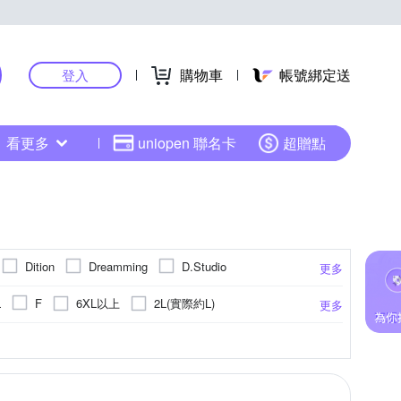
購物車
帳號綁定送
登入
看更多
uniopen 聯名卡
超贈點
Dition
Dreamming
D.Studio
更多
moz 瑞典
Mini 嚴選
NoMorre
6XL以上
2L(實際約L)
L
F
更多
YVONNE 以旺傢飾
TengYue
United Athle
彩
針織衫
點點
毛衣
連帽
休閒褲
大衣
更多