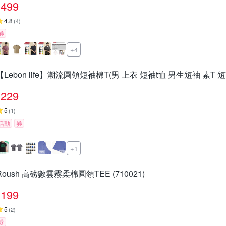
499
4.8
(
4
)
券
+4
【Lebon life】潮流圓領短袖棉T(男 上衣 短袖t恤 男生短袖 素T 短T-S
229
5
(
1
)
活動
券
+1
Roush 高磅數雲霧柔棉圓領TEE (710021)
199
5
(
2
)
券