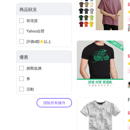
$
商品狀況
有現貨
Yahoo自營
評價4顆
以上
$
優惠
挑戰低價
券
活動
清除所有條件
$