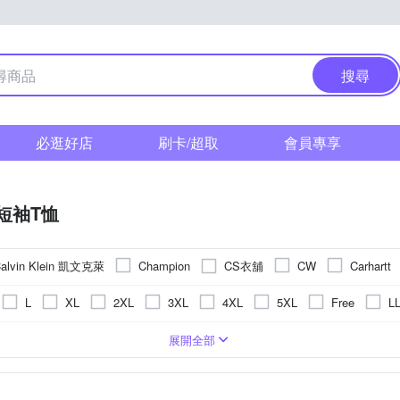
搜尋
必逛好店
刷卡/超取
會員專享
短袖T恤
alvin Klein 凱文克萊
CS衣舖
Champion
CW
Carhartt
Heart:W 新職人
ModaCore 摩達客
Heha
Minidesign
L
XL
2XL
3XL
4XL
5XL
Free
L
cardin 皮爾卡登
per-pcs 派彼仕
ROBERTA 諾貝達
Roush
)
衣
圖騰/塗鴉
絲
合身窄版
POLO衫
刺繡
長版
背心(無袖T恤)
條紋
一般版型
格紋
小可愛
拼接
襯衫
動物紋
帽T
迷
展開全部
其他品牌