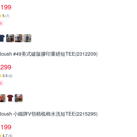
199
5
(
7
)
券
Roush #49美式破版膠印重磅短TEE(2312209)
299
3.5
(
2
)
券
Roush 小鐵牌V領精梳棉水洗短TEE(2215295)
199
4.7
(
5
)