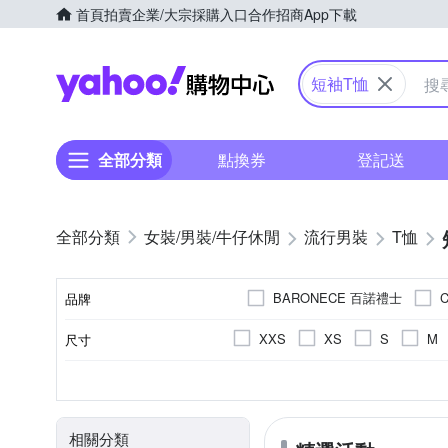
首頁
拍賣
企業/大宗採購入口
合作招商
App下載
Yahoo購物中心
短袖T恤
全部分類
點換券
登記送
女裝/男裝/牛仔休閒
流行男裝
T恤
BARONECE 百諾禮士
C
品牌
G+ 居家
Hush Puppies
XXS
XS
S
M
尺寸
品牌名稱
oillio 歐洲貴族
pierre 
3L(實際約XL)
4L(實際約2L
素色
T恤
春夏
棉
正常版型
人造纖維
長袖Ｔ恤
印花
四季
寬版over size
文字
秋冬
麻
造型上
顏色
風格元素
款式
適穿季節
主材質
版型
米蘭精品
ZENO
連帽外套
相關分類