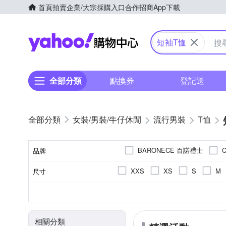
首頁
拍賣
企業/大宗採購入口
合作招商
App下載
Yahoo購物中心
短袖T恤
全部分類
點換券
登記送
女裝/男裝/牛仔休閒
流行男裝
T恤
BARONECE 百諾禮士
C
品牌
G+ 居家
Hush Puppies
XXS
XS
S
M
尺寸
品牌名稱
oillio 歐洲貴族
pierre 
3L(實際約XL)
4L(實際約2L
素色
T恤
春夏
正常版型
棉
人造纖維
長袖Ｔ恤
印花
四季
寬版over size
文字
秋冬
麻
造型上
顏色
風格元素
款式
適穿季節
版型
主材質
米蘭精品
ZENO
連帽外套
相關分類