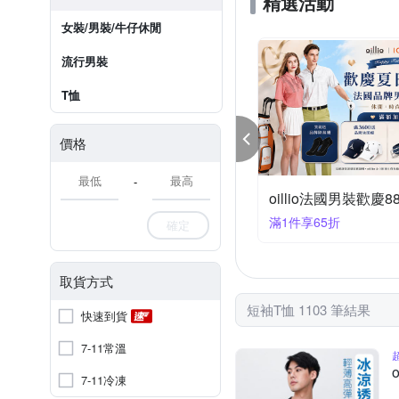
精選活動
女裝/男裝/牛仔休閒
流行男裝
T恤
價格
-
ROUSH美式夏季超人氣商品 均一下殺$166起
Dreamming 春夏
99大優惠
任選2件799
確定
取貨方式
短袖T恤 1103 筆結果
快速到貨
7-11常溫
7-11冷凍