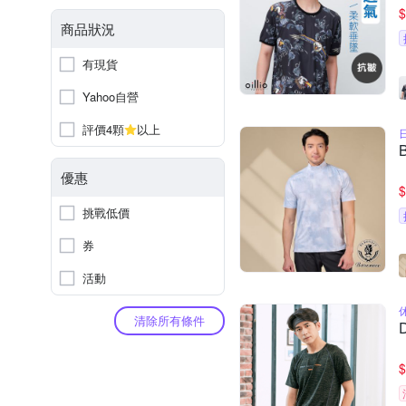
$
商品狀況
有現貨
Yahoo自營
評價4顆
以上
優惠
$
挑戰低價
券
活動
清除所有條件
$