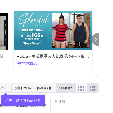
【HeHa】年中下殺優惠15 OFF
皮爾卡登
滿1件享85折
任選2件3
序
價格低到高
價格高到低
近期熱銷
免運費
輕盈 黑色 法國品牌 有大尺碼