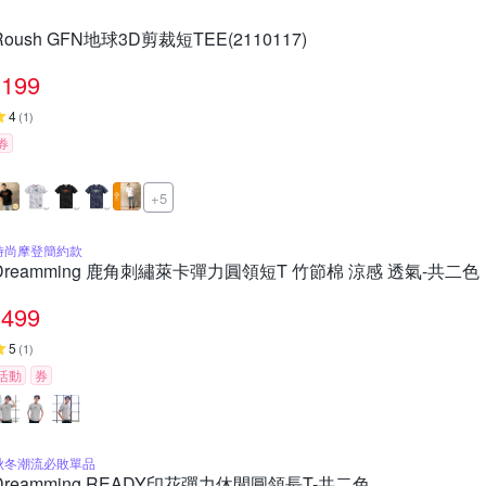
Roush GFN地球3D剪裁短TEE(2110117)
199
4
(
1
)
券
+5
時尚摩登簡約款
Dreamming 鹿角刺繡萊卡彈力圓領短T 竹節棉 涼感 透氣-共二色
499
5
(
1
)
活動
券
秋冬潮流必敗單品
Dreamming READY印花彈力休閒圓領長T-共二色