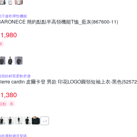
吸汗速乾彈性機能
BARONECE 簡約點點半高領機能T恤_藍灰(867600-11)
1,980
券
棉混紡材質柔軟舒適
pierre cardin 皮爾卡登 男款 印花LOGO圓領短袖上衣-黑色(525728
1,380
活動
券
+1
時尚運動潮流穿搭