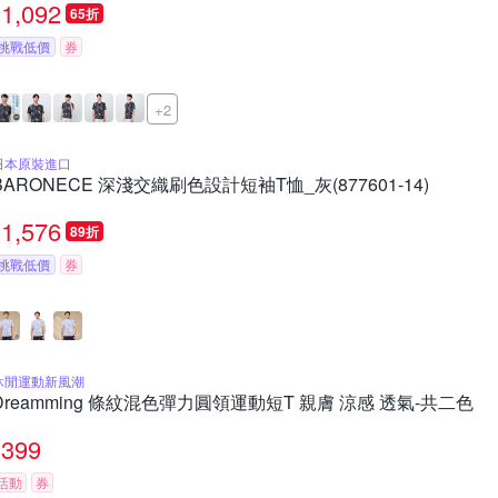
1,092
65折
挑戰低價
券
+2
日本原裝進口
BARONECE 深淺交織刷色設計短袖T恤_灰(877601-14)
1,576
89折
挑戰低價
券
休閒運動新風潮
Dreamming 條紋混色彈力圓領運動短T 親膚 涼感 透氣-共二色
399
活動
券