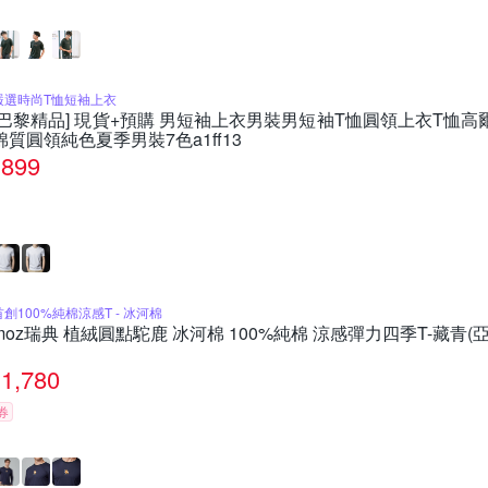
嚴選時尚T恤短袖上衣
[巴黎精品] 現貨+預購 男短袖上衣男裝男短袖T恤圓領上衣T恤高
棉質圓領純色夏季男裝7色a1ff13
899
首創100%純棉涼感T - 冰河棉
moz瑞典 植絨圓點駝鹿 冰河棉 100%純棉 涼感彈力四季T-藏青(
1,780
券