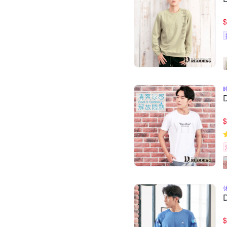
$
$
$