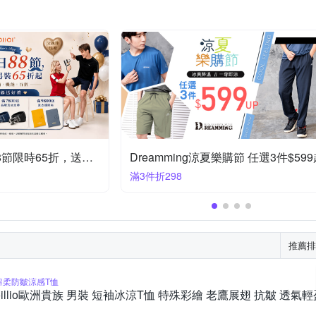
好感穿搭！2件$799
皮爾卡登 限時快閃兩件$2500
任選2件2500
推薦排
超柔防皺涼感T恤
oillio歐洲貴族 男裝 短袖冰涼T恤 特殊彩繪 老鷹展翅 抗皺 透氣