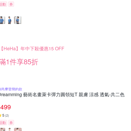
活動
券
【HeHa】年中下殺優惠15 OFF
滿1件享85折
時尚摩登簡約款
Dreamming 藝術名畫萊卡彈力圓領短T 親膚 涼感 透氣-共二色
499
5
(
2
)
活動
券