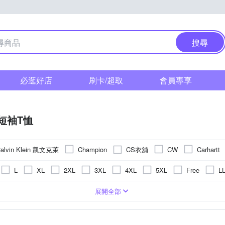
搜尋
必逛好店
刷卡/超取
會員專享
短袖T恤
alvin Klein 凱文克萊
CS衣舖
Champion
CW
Carhartt
Heart:W 新職人
ModaCore 摩達客
Heha
Minidesign
L
XL
2XL
3XL
4XL
5XL
Free
L
cardin 皮爾卡登
per-pcs 派彼仕
ROBERTA 諾貝達
Roush
)
衣
圖騰/塗鴉
絲
合身窄版
POLO衫
刺繡
長版
背心(無袖T恤)
條紋
一般版型
格紋
小可愛
拼接
襯衫
動物紋
帽T
迷
展開全部
其他品牌