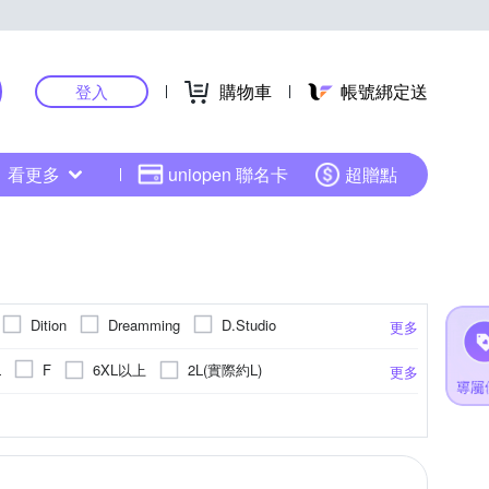
購物車
帳號綁定送
登入
看更多
uniopen 聯名卡
超贈點
Dition
Dreamming
D.Studio
更多
moz 瑞典
Mini 嚴選
NoMorre
6XL以上
2L(實際約L)
L
F
更多
YVONNE 以旺傢飾
TengYue
United Athle
彩
針織衫
點點
休閒褲
連帽
毛衣
大衣
更多