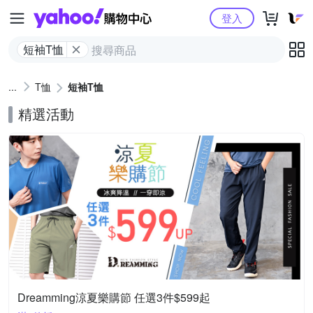
Yahoo購物中心
登入
短袖T恤
T恤
短袖T恤
精選活動
Dreamming涼夏樂購節 任選3件$599起