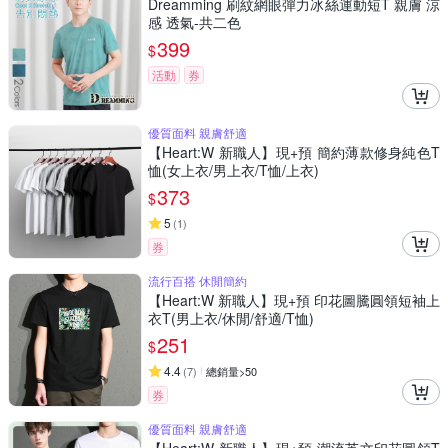
Dreamming 刷紋網眼彈力冰絲運動短T 親膚 涼
感 透氣-共二色
399
$
活動
券
優質面料 親膚舒適
【Heart:W 新職人】現+預 簡約薄款修身純色T
恤(女上衣/男上衣/T恤/上衣)
373
$
5
(
1
)
券
流行百搭 休閒簡約
【Heart:W 新職人】現+預 印花圖騰圓領短袖上
衣T(男上衣/休閒/舒適/T恤)
251
$
4.4
(
7
)
總銷量>50
券
優質面料 親膚舒適