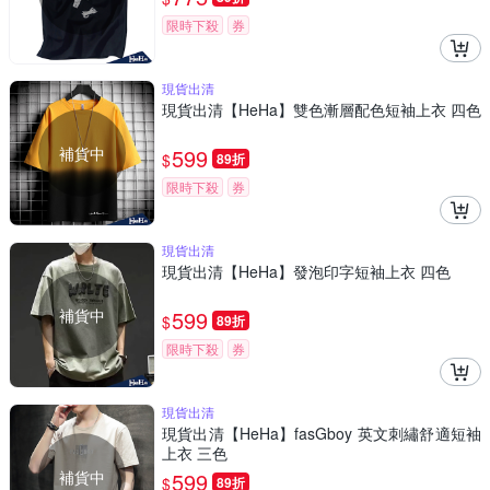
限時下殺
券
現貨出清
現貨出清【HeHa】雙色漸層配色短袖上衣 四色
補貨中
599
$
89折
限時下殺
券
現貨出清
現貨出清【HeHa】發泡印字短袖上衣 四色
補貨中
599
$
89折
限時下殺
券
現貨出清
現貨出清【HeHa】fasGboy 英文刺繡舒適短袖
上衣 三色
補貨中
599
$
89折