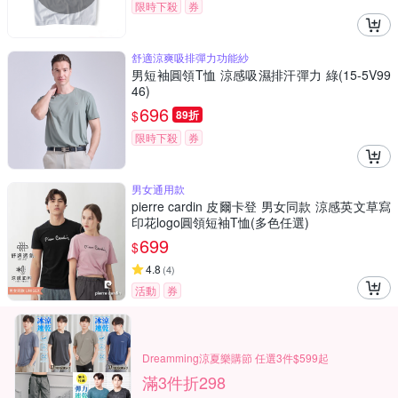
限時下殺
券
舒適涼爽吸排彈力功能紗
男短袖圓領T恤 涼感吸濕排汗彈力 綠(15-5V99
46)
696
$
89折
限時下殺
券
男女通用款
pierre cardin 皮爾卡登 男女同款 涼感英文草寫
印花logo圓領短袖T恤(多色任選)
699
$
4.8
(
4
)
活動
券
Dreamming涼夏樂購節 任選3件$599起
滿3件折298