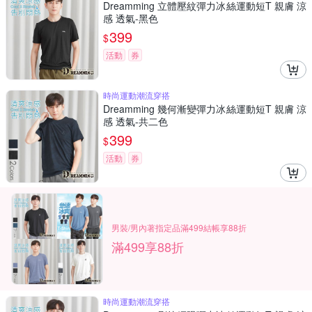
Dreamming 立體壓紋彈力冰絲運動短T 親膚 涼
感 透氣-黑色
399
$
活動
券
時尚運動潮流穿搭
Dreamming 幾何漸變彈力冰絲運動短T 親膚 涼
感 透氣-共二色
399
$
活動
券
男裝/男內著指定品滿499結帳享88折
滿499享88折
時尚運動潮流穿搭