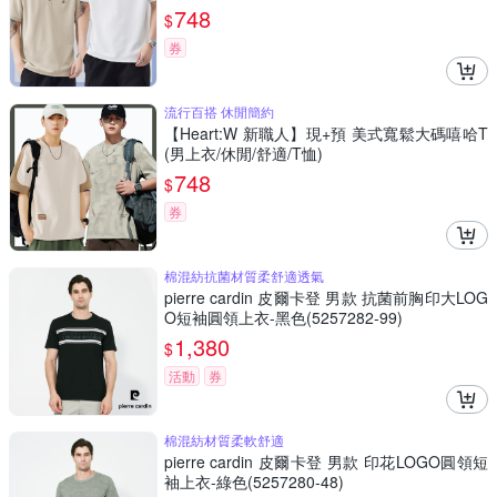
748
$
券
流行百搭 休閒簡約
【Heart:W 新職人】現+預 美式寬鬆大碼嘻哈T
(男上衣/休閒/舒適/T恤)
748
$
券
棉混紡抗菌材質柔舒適透氣
pierre cardin 皮爾卡登 男款 抗菌前胸印大LOG
O短袖圓領上衣-黑色(5257282-99)
1,380
$
活動
券
棉混紡材質柔軟舒適
pierre cardin 皮爾卡登 男款 印花LOGO圓領短
袖上衣-綠色(5257280-48)