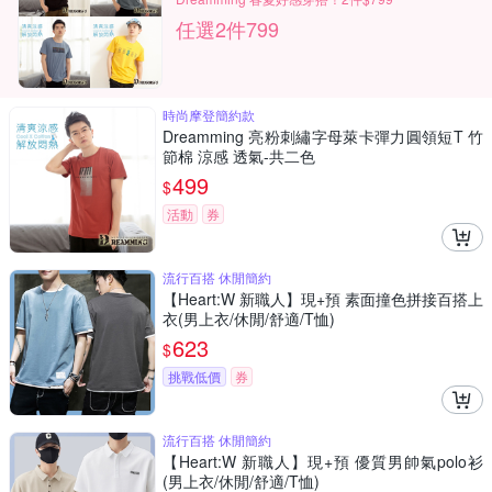
任選2件799
時尚摩登簡約款
Dreamming 亮粉刺繡字母萊卡彈力圓領短T 竹
節棉 涼感 透氣-共二色
499
$
活動
券
流行百搭 休閒簡約
【Heart:W 新職人】現+預 素面撞色拼接百搭上
衣(男上衣/休閒/舒適/T恤)
623
$
挑戰低價
券
流行百搭 休閒簡約
【Heart:W 新職人】現+預 優質男帥氣polo衫
(男上衣/休閒/舒適/T恤)