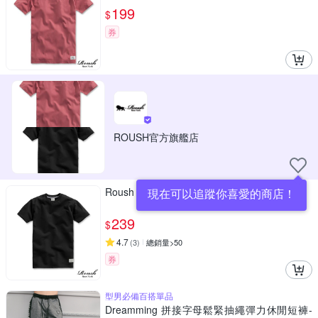
199
$
券
ROUSH官方旗艦店
Roush 高磅數厚棉素面圓領短TEE(2511099)
現在可以追蹤你喜愛的商店！
239
$
4.7
(
3
)
總銷量>50
券
型男必備百搭單品
Dreamming 拼接字母鬆緊抽繩彈力休閒短褲-