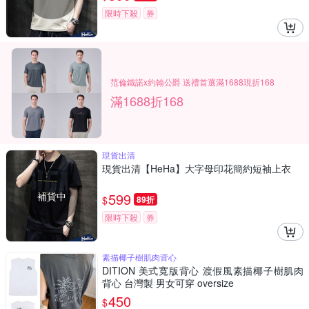
限時下殺
券
范倫鐵諾x約翰公爵 送禮首選滿1688現折168
滿1688折168
現貨出清
現貨出清【HeHa】大字母印花簡約短袖上衣
補貨中
599
$
89折
限時下殺
券
素描椰子樹肌肉背心
DITION 美式寬版背心 渡假風素描椰子樹肌肉
背心 台灣製 男女可穿 oversize
450
$