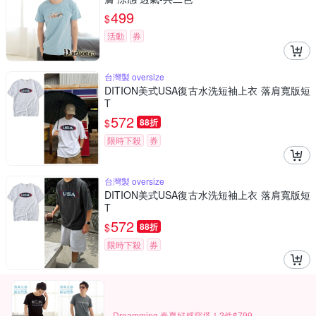
499
$
活動
券
台灣製 oversize
DITION美式USA復古水洗短袖上衣 落肩寬版短
T
572
$
88折
限時下殺
券
台灣製 oversize
DITION美式USA復古水洗短袖上衣 落肩寬版短
T
572
$
88折
限時下殺
券
Dreamming 春夏好感穿搭！2件$799