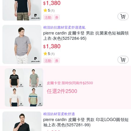
1,380
$
5
(
1
)
活動
券
棉混紡抗菌材質柔舒適透氣
pierre cardin 皮爾卡登 男款 抗菌素色短袖圓領
上衣-灰色(5257284-95)
1,380
$
5
(
1
)
活動
券
皮爾卡登 限時快閃兩件$2500
任選2件2500
棉混紡材質柔軟舒適
pierre cardin 皮爾卡登 男款 印花LOGO圓領短
袖上衣-黑色(5257281-99)