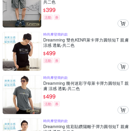
共二色
399
$
活動
券
時尚摩登簡約款
Dreamming 雙色KENR萊卡彈力圓領短T 親膚
涼感 透氣-共二色
499
$
活動
券
時尚摩登簡約款
Dreamming 幾何迷彩字母萊卡彈力圓領短T 親
膚 涼感 透氣-共二色
499
$
活動
券
時尚摩登簡約款
Dreamming 炫彩貼鑽陽離子彈力圓領短T 親膚