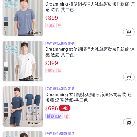
Dreamming 橫條網格彈力冰絲運動短T 親膚 涼
感 透氣-共二色
399
$
活動
券
時尚運動潮流穿搭
Dreamming 線條網眼彈力冰絲運動短T 親膚 涼
感 透氣-共二色
399
$
活動
券
時尚運動潮流穿搭
Dreamming 立體緹花經編冰涼絲休閒套裝 短T
短褲 涼感 透氣-共三色
696
$
89折
挑戰低價
券
時尚運動潮流穿搭