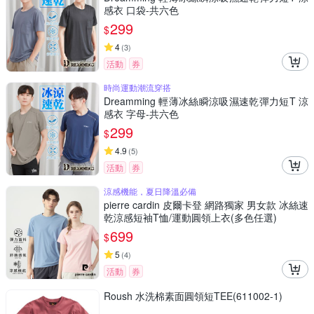
感衣 口袋-共六色
299
$
4
(
3
)
活動
券
時尚運動潮流穿搭
Dreamming 輕薄冰絲瞬涼吸濕速乾彈力短T 涼
感衣 字母-共六色
299
$
4.9
(
5
)
活動
券
涼感機能，夏日降溫必備
pierre cardin 皮爾卡登 網路獨家 男女款 冰絲速
乾涼感短袖T恤/運動圓領上衣(多色任選)
699
$
5
(
4
)
活動
券
Roush 水洗棉素面圓領短TEE(611002-1)