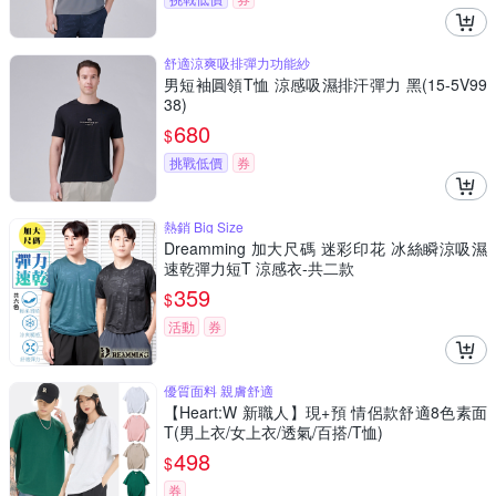
舒適涼爽吸排彈力功能紗
男短袖圓領T恤 涼感吸濕排汗彈力 黑(15-5V99
38)
680
$
挑戰低價
券
熱銷 Big Size
Dreamming 加大尺碼 迷彩印花 冰絲瞬涼吸濕
速乾彈力短T 涼感衣-共二款
359
$
活動
券
優質面料 親膚舒適
【Heart:W 新職人】現+預 情侶款舒適8色素面
T(男上衣/女上衣/透氣/百搭/T恤)
498
$
券