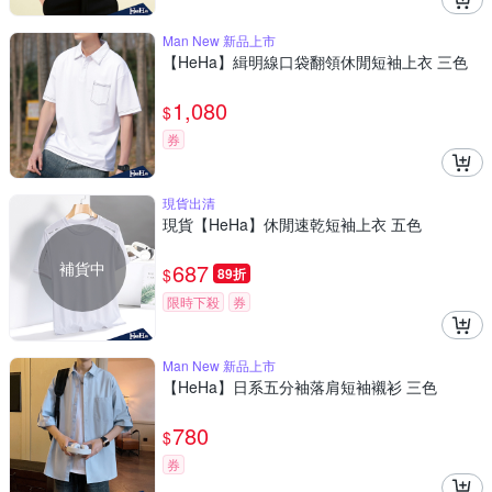
Man New 新品上市
【HeHa】緝明線口袋翻領休閒短袖上衣 三色
1,080
$
券
現貨出清
現貨【HeHa】休閒速乾短袖上衣 五色
補貨中
687
$
89折
限時下殺
券
Man New 新品上市
【HeHa】日系五分袖落肩短袖襯衫 三色
780
$
券