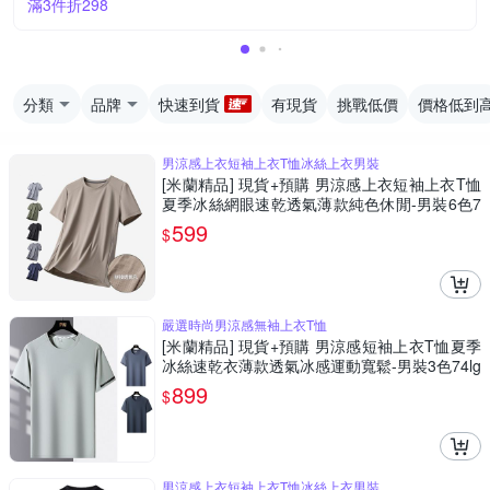
滿3件折298
分類
品牌
快速到貨
有現貨
挑戰低價
價格低到
男涼感上衣短袖上衣T恤冰絲上衣男裝
[米蘭精品] 現貨+預購 男涼感上衣短袖上衣T恤
夏季冰絲網眼速乾透氣薄款純色休閒-男裝6色7
4lg4
599
$
嚴選時尚男涼感無袖上衣T恤
[米蘭精品] 現貨+預購 男涼感短袖上衣T恤夏季
冰絲速乾衣薄款透氣冰感運動寬鬆-男裝3色74lg
24
899
$
男涼感上衣短袖上衣T恤冰絲上衣男裝