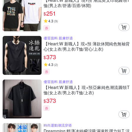
【Heart:W 新職人】現+預 潮流英文印花圓領T
恤(男上衣/舒適/百搭/休閒)
251
$
4.3
(
9
)
券
優質面料 親膚舒適
【Heart:W 新職人】現+預 薄款休閒純色無袖背
心(女上衣/男上衣/T恤/背心/上衣)
373
$
4.3
(
2
)
券
優質面料 親膚舒適
【Heart:W 新職人】現+預亞麻純色潮流圓領T
恤(女上衣/男上衣/T恤/上衣)
373
$
券
時尚運動潮流穿搭
Dreamming 輕薄冰絲瞬涼吸濕速乾彈力短T 涼