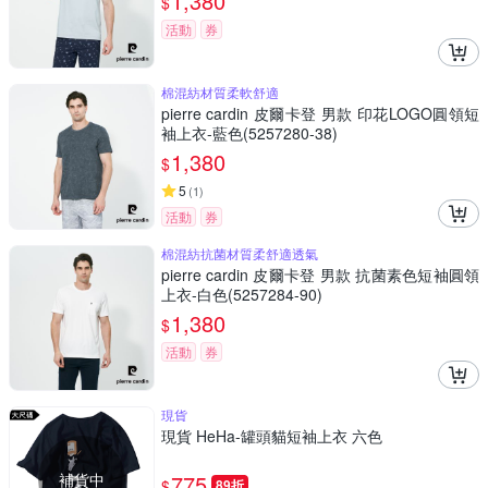
1,380
$
活動
券
棉混紡材質柔軟舒適
pierre cardin 皮爾卡登 男款 印花LOGO圓領短
袖上衣-藍色(5257280-38)
1,380
$
5
(
1
)
活動
券
棉混紡抗菌材質柔舒適透氣
pierre cardin 皮爾卡登 男款 抗菌素色短袖圓領
上衣-白色(5257284-90)
1,380
$
活動
券
現貨
現貨 HeHa-罐頭貓短袖上衣 六色
補貨中
775
$
89折