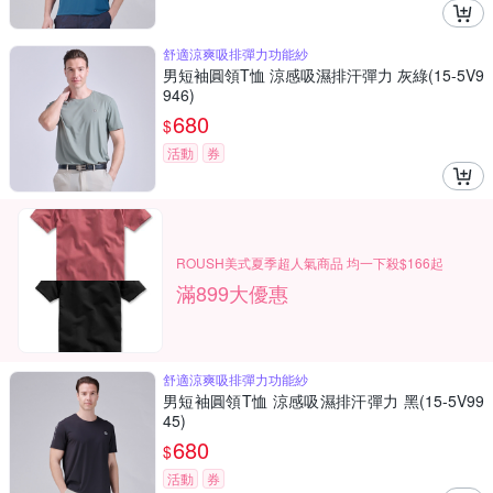
舒適涼爽吸排彈力功能紗
男短袖圓領T恤 涼感吸濕排汗彈力 灰綠(15-5V9
946)
680
$
活動
券
ROUSH美式夏季超人氣商品 均一下殺$166起
滿899大優惠
舒適涼爽吸排彈力功能紗
男短袖圓領T恤 涼感吸濕排汗彈力 黑(15-5V99
45)
680
$
活動
券