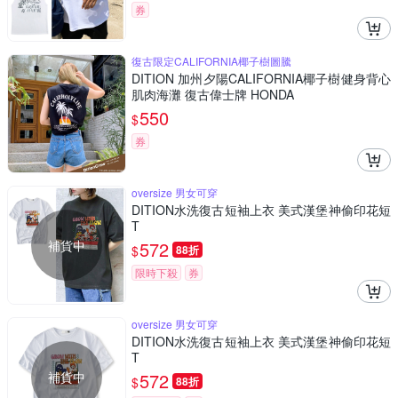
券
復古限定CALIFORNIA椰子樹圖騰
DITION 加州夕陽CALIFORNIA椰子樹健身背心
肌肉海灘 復古偉士牌 HONDA
550
$
券
oversize 男女可穿
DITION水洗復古短袖上衣 美式漢堡神偷印花短
T
補貨中
572
$
88折
限時下殺
券
oversize 男女可穿
DITION水洗復古短袖上衣 美式漢堡神偷印花短
T
補貨中
572
$
88折