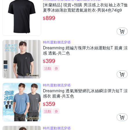
[米蘭精品] 現貨+預購 男涼感上衣短袖上衣T恤
夏季冰絲薄款寬鬆透氣速乾衣-男裝4色74lg9
899
$
時尚運動潮流穿搭
Dreamming 經編方塊彈力冰絲運動短T 親膚 涼
感 透氣-共二色
399
$
活動
券
時尚運動潮流穿搭
Dreamming 透氣漸變網孔冰絲瞬涼彈力短T 涼
感衣 親膚-共五色
359
$
活動
券
時尚運動潮流穿搭