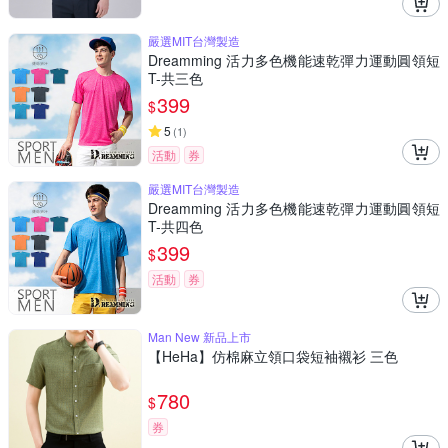
嚴選MIT台灣製造
Dreamming 活力多色機能速乾彈力運動圓領短
T-共三色
399
$
5
(
1
)
活動
券
嚴選MIT台灣製造
Dreamming 活力多色機能速乾彈力運動圓領短
T-共四色
399
$
活動
券
Man New 新品上市
【HeHa】仿棉麻立領口袋短袖襯衫 三色
780
$
券