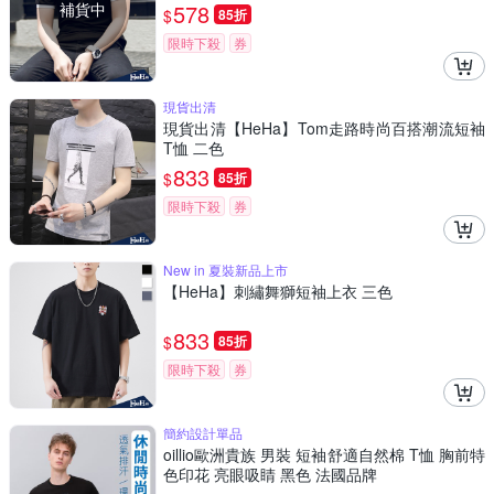
補貨中
578
$
85折
限時下殺
券
現貨出清
現貨出清【HeHa】Tom走路時尚百搭潮流短袖
T恤 二色
833
$
85折
限時下殺
券
New in 夏裝新品上市
【HeHa】刺繡舞獅短袖上衣 三色
833
$
85折
限時下殺
券
簡約設計單品
oillio歐洲貴族 男裝 短袖舒適自然棉 T恤 胸前特
色印花 亮眼吸睛 黑色 法國品牌