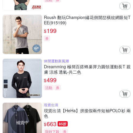
Roush 翻玩Champion繡花側開岔橫紋網眼短T
EE(915199)
199
$
券
休閒運動新風潮
Dreamming 極簡百搭蜂巢彈力圓領運動長T 親
膚 涼感 透氣-共二色
499
$
活動
券
現貨出清
現貨出清【HeHa】拼接假兩件短袖POLO衫 兩
色
補貨中
663
$
85折
限時下殺
券