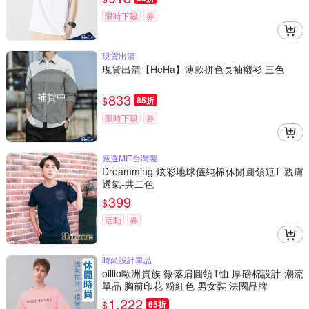
限時下殺
券
現貨出清
現貨出清【HeHa】薄款拼色長袖襯衫 三色
補貨中
833
$
85折
限時下殺
券
嚴選MIT台灣製
Dreamming 炫彩地球儀純棉休閒圓領短T 親膚
透氣-共二色
399
$
活動
券
時尚設計單品
oillio歐洲貴族 微落肩圓領T恤 厚磅棉設計 潮流
單品 胸前印花 粉紅色 男女裝 法國品牌
1,222
$
65折