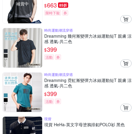
補貨中
663
$
85折
限時下殺
券
時尚運動潮流穿搭
Dreamming 幾何漸變彈力冰絲運動短T 親膚 涼
感 透氣-共二色
399
$
活動
券
時尚運動潮流穿搭
Dreamming 霓虹漸變彈力冰絲運動短T 親膚 涼
感 透氣-共二色
399
$
活動
券
現貨
現貨 HeHa-英文字母塗鴉排釦POLO衫 黑色