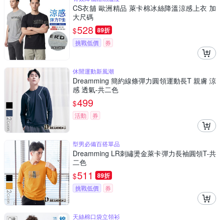
CS衣舖 歐洲精品 萊卡棉冰絲降溫涼感上衣 加
大尺碼
528
$
89折
挑戰低價
券
休閒運動新風潮
Dreamming 簡約線條彈力圓領運動長T 親膚 涼
感 透氣-共二色
499
$
活動
券
型男必備百搭單品
Dreamming LR刺繡燙金萊卡彈力長袖圓領T-共
二色
511
$
89折
挑戰低價
券
天絲棉口袋立領衫