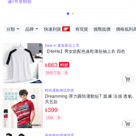
滿1件享85折
分類
品牌
快速到貨
有現貨
挑戰低價
價格低到
New in 夏裝新品上市
【HeHa】男女款配色速乾薄短袖上衣 四色
663
$
85折
限時下殺
券
時尚運動潮流穿搭
Dreamming 彈力圓領運動短T 親膚 涼感 透氣-
共五款
399
$
活動
券
有效降低體感溫度