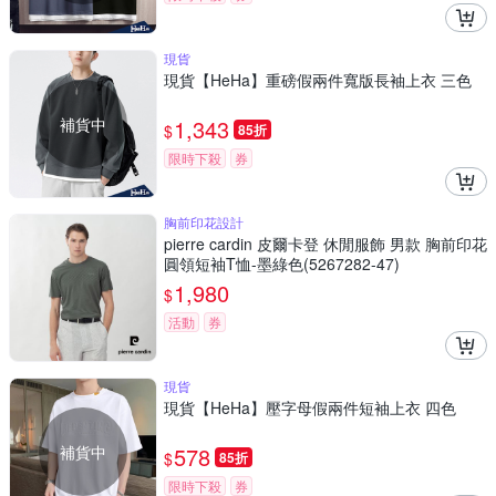
現貨
現貨【HeHa】重磅假兩件寬版長袖上衣 三色
補貨中
1,343
$
85折
限時下殺
券
胸前印花設計
pierre cardin 皮爾卡登 休閒服飾 男款 胸前印花
圓領短袖T恤-墨綠色(5267282-47)
1,980
$
活動
券
現貨
現貨【HeHa】壓字母假兩件短袖上衣 四色
補貨中
578
$
85折
限時下殺
券