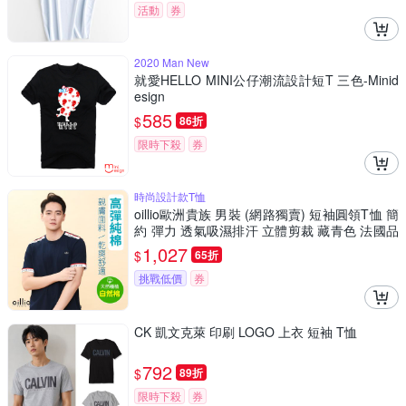
活動
券
2020 Man New
就愛HELLO MINI公仔潮流設計短T 三色-Minid
esign
585
$
86折
限時下殺
券
時尚設計款T恤
oillio歐洲貴族 男裝 (網路獨賣) 短袖圓領T恤 簡
約 彈力 透氣吸濕排汗 立體剪裁 藏青色 法國品
牌
1,027
$
65折
挑戰低價
券
CK 凱文克萊 印刷 LOGO 上衣 短袖 T恤
792
$
89折
限時下殺
券