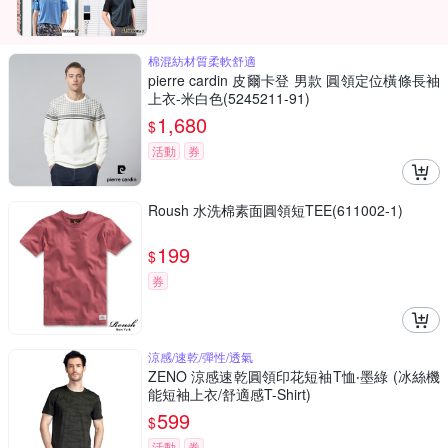
棉混紡材質柔軟舒適
pierre cardin 皮爾卡登 男款 圓領定位橫條長袖
上衣-米白色(5245211-91)
1,680
$
活動
券
Roush 水洗棉素面圓領短TEE(611002-1)
199
$
券
涼感/速乾/彈性/透氣
ZENO 涼感速乾圓領印花短袖T恤‧墨綠 (冰絲機
能短袖上衣/舒適感T-Shirt)
599
$
活動
券