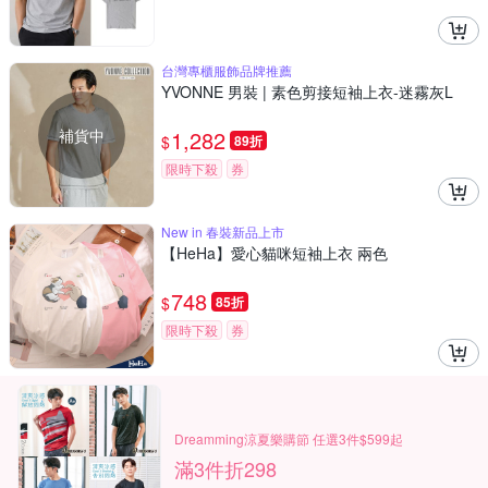
台灣專櫃服飾品牌推薦
YVONNE 男裝 | 素色剪接短袖上衣-迷霧灰L
補貨中
1,282
$
89折
限時下殺
券
New in 春裝新品上市
【HeHa】愛心貓咪短袖上衣 兩色
748
$
85折
限時下殺
券
Dreamming涼夏樂購節 任選3件$599起
滿3件折298