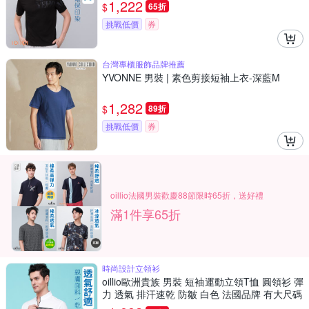
1,222
$
65折
挑戰低價
券
台灣專櫃服飾品牌推薦
YVONNE 男裝 | 素色剪接短袖上衣-深藍M
1,282
$
89折
挑戰低價
券
oillio法國男裝歡慶88節限時65折，送好禮
滿1件享65折
時尚設計立領衫
oillio歐洲貴族 男裝 短袖運動立領T恤 圓領衫 彈
力 透氣 排汗速乾 防皺 白色 法國品牌 有大尺碼