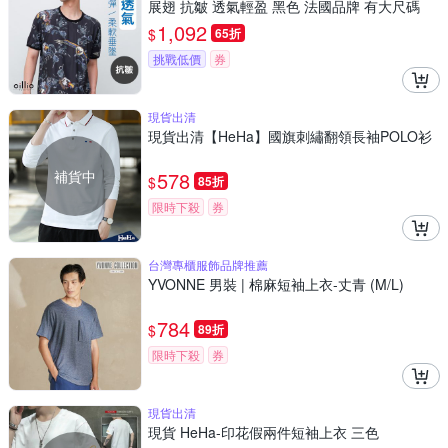
展翅 抗皺 透氣輕盈 黑色 法國品牌 有大尺碼
1,092
$
65折
挑戰低價
券
現貨出清
現貨出清【HeHa】國旗刺繡翻領長袖POLO衫
補貨中
578
$
85折
限時下殺
券
台灣專櫃服飾品牌推薦
YVONNE 男裝 | 棉麻短袖上衣-丈青 (M/L)
784
$
89折
限時下殺
券
現貨出清
現貨 HeHa-印花假兩件短袖上衣 三色