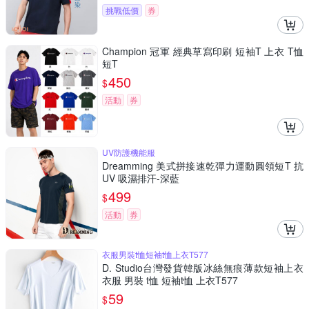
挑戰低價
券
Champion 冠軍 經典草寫印刷 短袖T 上衣 T恤
短T
450
$
活動
券
UV防護機能服
Dreamming 美式拼接速乾彈力運動圓領短T 抗
UV 吸濕排汗-深藍
499
$
活動
券
衣服男裝t恤短袖t恤上衣T577
D. Studio台灣發貨韓版冰絲無痕薄款短袖上衣
衣服 男裝 t恤 短袖t恤 上衣T577
59
$