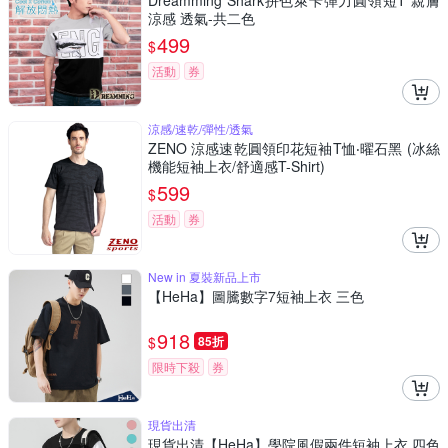
Dreamming Shark拼色萊卡彈力圓領短T 親膚
涼感 透氣-共二色
499
$
活動
券
涼感/速乾/彈性/透氣
ZENO 涼感速乾圓領印花短袖T恤‧曜石黑 (冰絲
機能短袖上衣/舒適感T-Shirt)
599
$
活動
券
New in 夏裝新品上市
【HeHa】圖騰數字7短袖上衣 三色
918
$
85折
限時下殺
券
現貨出清
現貨出清【HeHa】學院風假兩件短袖上衣 四色