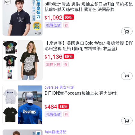
oillio歐洲貴族 男裝 短袖立領口袋T恤 簡約搭配
親膚細膩天絲棉布料 藏青色 法國品牌
1,092
$
65折
挑戰低價
券
【摩達客】美國進口ColorWear 蜜糖骷髏 DIY
彩繪塗鴉 短袖T恤(附布料畫筆+衣型盒)
1,136
$
89折
限時下殺
券
oversize 男女可穿
DITION海洋oceans短袖上衣 彈力短t恤
484
$
88折
挑戰低價
券
時尚拼接搭配