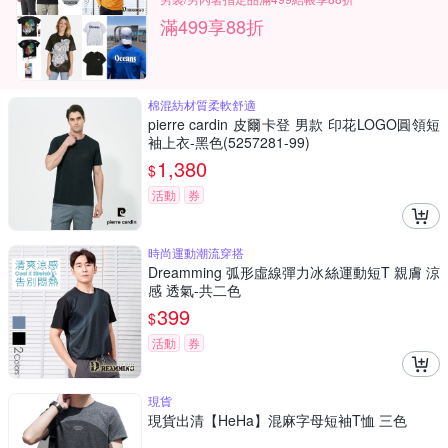
滿499享88折
棉混紡材質柔軟舒適
pierre cardin 皮爾卡登 男款 印花LOGO圓領短
袖上衣-黑色(5257281-99)
1,380
$
活動
券
時尚運動潮流穿搭
Dreamming 弧形虛線彈力冰絲運動短T 親膚 涼
感 透氣-共二色
399
$
活動
券
現貨
現貨出清【HeHa】混麻字母短袖T恤 三色