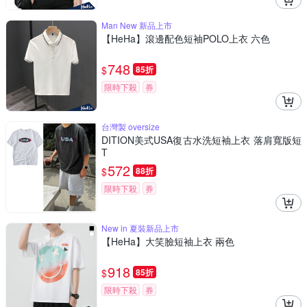
Man New 新品上市
【HeHa】滾邊配色短袖POLO上衣 六色
748
$
85折
限時下殺
券
台灣製 oversize
DITION美式USA復古水洗短袖上衣 落肩寬版短
T
572
$
88折
限時下殺
券
New in 夏裝新品上市
【HeHa】大笑臉短袖上衣 兩色
918
$
85折
限時下殺
券