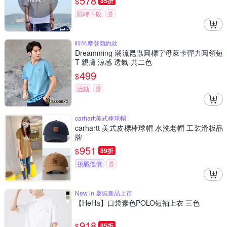
578
$
85折
限時下殺
券
時尚摩登簡約款
Dreamming 潮流昆蟲圓標字母萊卡彈力圓領短
T 親膚 涼感 透氣-共二色
499
$
活動
券
carhartt美式棒球帽
carhartt 美式皮標棒球帽 水洗老帽 工裝滑板品
牌
951
$
89折
挑戰低價
券
New in 夏裝新品上市
【HeHa】口袋素色POLO短袖上衣 三色
918
$
85折