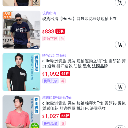
現貨出清
現貨出清【HeHa】口袋印花圓領短袖上衣
補貨中
833
$
85折
限時下殺
券
時尚設計立領衫
oillio歐洲貴族 男裝 短袖運動立領T恤 圓領衫 彈
力 透氣 排汗速乾 防皺 黑色 法國品牌
1,092
$
65折
挑戰低價
券
精選印花設計款T恤
oillio歐洲貴族 男裝 短袖棉彈力T恤 圓領衫 透氣
質感印花 舒適輕量 桃紅色 法國品牌
1,027
$
65折
挑戰低價
券