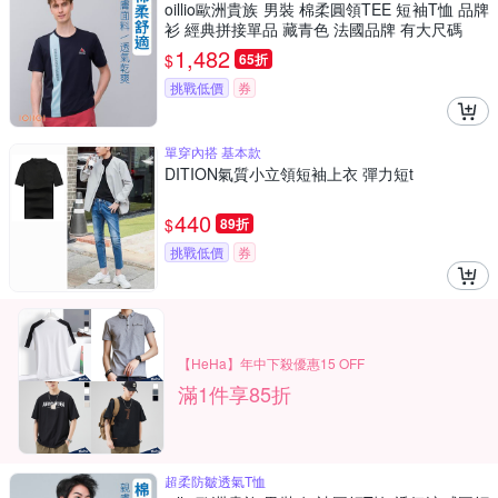
oillio歐洲貴族 男裝 棉柔圓領TEE 短袖T恤 品牌
衫 經典拼接單品 藏青色 法國品牌 有大尺碼
1,482
$
65折
挑戰低價
券
單穿內搭 基本款
DITION氣質小立領短袖上衣 彈力短t
440
$
89折
挑戰低價
券
【HeHa】年中下殺優惠15 OFF
滿1件享85折
超柔防皺透氣T恤