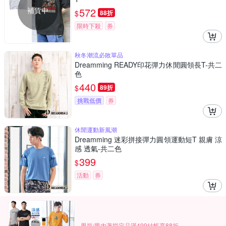
補貨中
572
$
88折
限時下殺
券
秋冬潮流必敗單品
Dreamming READY印花彈力休閒圓領長T-共二
色
440
$
89折
挑戰低價
券
休閒運動新風潮
Dreamming 迷彩拼接彈力圓領運動短T 親膚 涼
感 透氣-共二色
399
$
活動
券
男裝/男內著指定品滿499結帳享88折