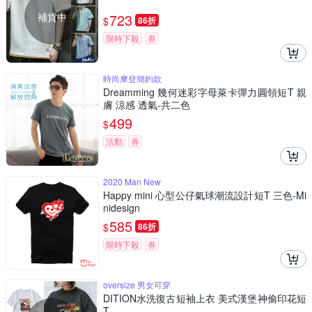
補貨中
723
$
86折
限時下殺
券
時尚摩登簡約款
Dreamming 幾何迷彩字母萊卡彈力圓領短T 親
膚 涼感 透氣-共二色
499
$
活動
券
2020 Man New
Happy mini 心型公仔氣球潮流設計短T 三色-Mi
nidesign
585
$
86折
限時下殺
券
oversize 男女可穿
DITION水洗復古短袖上衣 美式漢堡神偷印花短
T