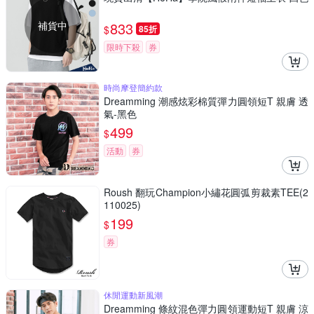
補貨中
833
$
85折
限時下殺
券
時尚摩登簡約款
Dreamming 潮感炫彩棉質彈力圓領短T 親膚 透
氣-黑色
499
$
活動
券
Roush 翻玩Champion小繡花圓弧剪裁素TEE(2
110025)
199
$
券
休閒運動新風潮
Dreamming 條紋混色彈力圓領運動短T 親膚 涼