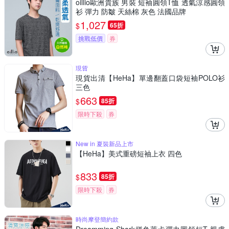
oillio歐洲貴族 男裝 短袖圓領T恤 透氣涼感圓領
衫 彈力 防皺 天絲棉 灰色 法國品牌
1,027
$
65折
挑戰低價
券
現貨
現貨出清【HeHa】單邊翻蓋口袋短袖POLO衫
三色
663
$
85折
限時下殺
券
New in 夏裝新品上市
【HeHa】美式重磅短袖上衣 四色
833
$
85折
限時下殺
券
時尚摩登簡約款