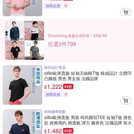
挑戰低價
券
Dreamming 春夏好感穿搭！2件$799
任選2件799
時尚設計單品
oillio歐洲貴族 短袖天絲棉T恤 植絨設計 立體凹
凸圖樣 黑色 男女裝 法國品牌
1,222
$
65折
挑戰低價
券
時尚織帶搭配
oillio歐洲貴族 男裝 時尚圓領TEE 短袖T恤 撞色
款 經典簡約 棉透氣 彈力 藏青色 法國品牌 有大
尺碼
1,482
$
65折