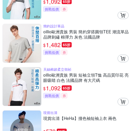
1,092
$
65折
挑戰低價
券
簡約設計單品
oillio歐洲貴族 男裝 簡約穿搭圓領TEE 潮流單品
品牌刺繡 棉彈力 灰色 法國品牌
1,482
$
65折
挑戰低價
券
天絲棉超柔立領衫
oillio歐洲貴族 男裝 短袖立領T恤 高品質印花 亮
眼吸睛 白色 法國品牌 有大尺碼
1,092
$
65折
挑戰低價
券
現貨出清
現貨出清【HeHa】撞色袖短袖上衣 兩色
補貨中