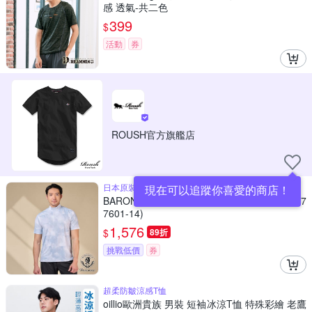
感 透氣-共二色
399
$
活動
券
ROUSH官方旗艦店
日本原裝進口
現在可以追蹤你喜愛的商店！
BARONECE 深淺交織刷色設計短袖T恤_灰(87
7601-14)
1,576
$
89折
挑戰低價
券
超柔防皺涼感T恤
oillio歐洲貴族 男裝 短袖冰涼T恤 特殊彩繪 老鷹