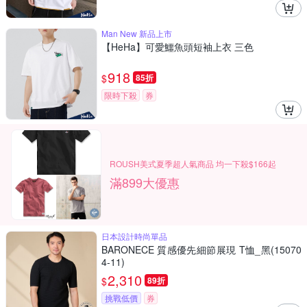
Man New 新品上市
【HeHa】可愛鱷魚頭短袖上衣 三色
918
$
85折
限時下殺
券
ROUSH美式夏季超人氣商品 均一下殺$166起
滿899大優惠
日本設計時尚單品
BARONECE 質感優先細節展現 T恤_黑(15070
4-11)
2,310
$
89折
挑戰低價
券