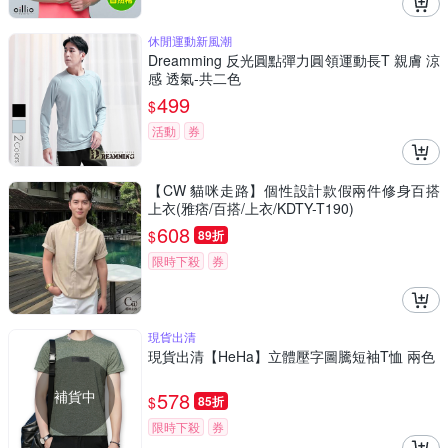
休閒運動新風潮
Dreamming 反光圓點彈力圓領運動長T 親膚 涼
感 透氣-共二色
499
$
活動
券
【CW 貓咪走路】個性設計款假兩件修身百搭
上衣(雅痞/百搭/上衣/KDTY-T190)
608
$
89折
限時下殺
券
現貨出清
現貨出清【HeHa】立體壓字圖騰短袖T恤 兩色
補貨中
578
$
85折
限時下殺
券