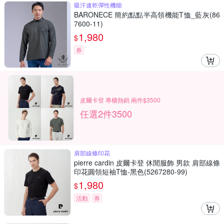
吸汗速乾彈性機能
BARONECE 簡約點點半高領機能T恤_藍灰(86
7600-11)
1,980
$
券
皮爾卡登 專櫃熱銷 兩件$3500
任選2件3500
肩部線條印花
pierre cardin 皮爾卡登 休閒服飾 男款 肩部線條
印花圓領短袖T恤-黑色(5267280-99)
1,980
$
活動
券