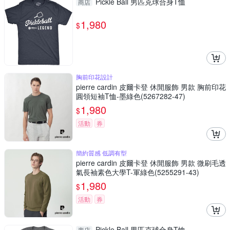
Pickle Ball 男匹克球合身T恤
商店
1,980
$
胸前印花設計
pierre cardin 皮爾卡登 休閒服飾 男款 胸前印花
圓領短袖T恤-墨綠色(5267282-47)
1,980
$
活動
券
簡約質感 低調有型
pierre cardin 皮爾卡登 休閒服飾 男款 微刷毛透
氣長袖素色大學T-軍綠色(5255291-43)
1,980
$
活動
券
Pickle Ball 男匹克球合身T恤
商店