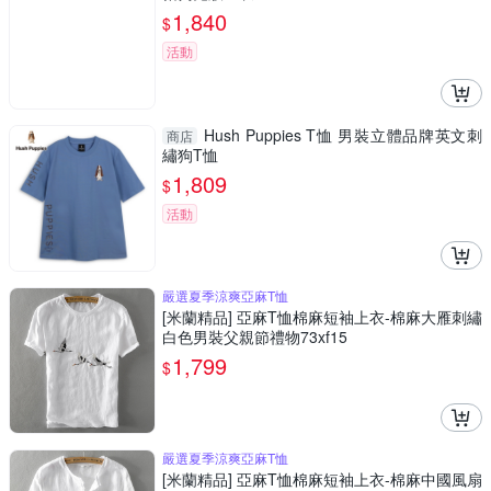
1,840
$
活動
Hush Puppies T恤 男裝立體品牌英文刺
商店
繡狗T恤
1,809
$
活動
嚴選夏季涼爽亞麻T恤
[米蘭精品] 亞麻T恤棉麻短袖上衣-棉麻大雁刺繡
白色男裝父親節禮物73xf15
1,799
$
嚴選夏季涼爽亞麻T恤
[米蘭精品] 亞麻T恤棉麻短袖上衣-棉麻中國風扇