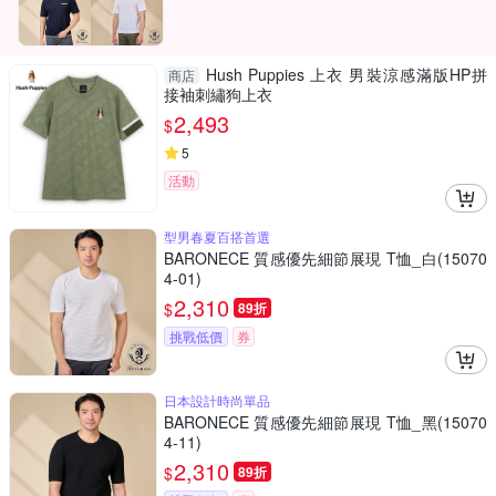
Hush Puppies 上衣 男裝涼感滿版HP拼
商店
接袖刺繡狗上衣
2,493
$
5
活動
型男春夏百搭首選
BARONECE 質感優先細節展現 T恤_白(15070
4-01)
2,310
$
89折
挑戰低價
券
日本設計時尚單品
BARONECE 質感優先細節展現 T恤_黑(15070
4-11)
2,310
$
89折