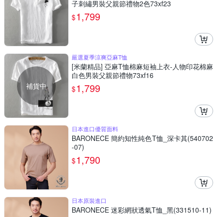
子刺繡男裝父親節禮物2色73xf23
1,799
$
嚴選夏季涼爽亞麻T恤
[米蘭精品] 亞麻T恤棉麻短袖上衣-人物印花棉麻
白色男裝父親節禮物73xf16
補貨中
1,799
$
日本進口優質面料
BARONECE 簡約知性純色T恤_深卡其(540702
-07)
1,790
$
日本原裝進口
BARONECE 迷彩網狀透氣T恤_黑(331510-11)