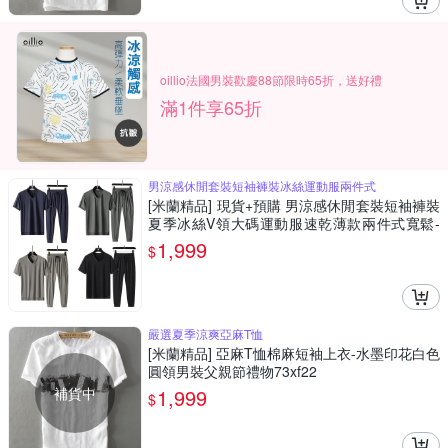
oillio法國男裝歡慶88節限時65折，送好禮
滿1件享65折
男涼感休閒套裝短袖褲裝冰絲運動服兩件式
[米蘭精品] 現貨+預購 男涼感休閒套裝短袖褲裝
夏季冰絲V領大碼運動服速乾薄款兩件式寬鬆-
男裝4色74lg89
1,999
$
嚴選夏季涼爽亞麻T恤
[米蘭精品] 亞麻T恤棉麻短袖上衣-水墨印花白色
圓領男裝父親節禮物73xf22
補貨中
1,999
$