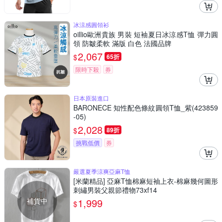
冰涼感圓領衫
oillio歐洲貴族 男裝 短袖夏日冰涼感T恤 彈力圓
領 防皺柔軟 滿版 白色 法國品牌
2,067
$
65折
限時下殺
券
日本原裝進口
BARONECE 知性配色條紋圓領T恤_紫(423859
-05)
2,028
$
89折
挑戰低價
券
嚴選夏季涼爽亞麻T恤
[米蘭精品] 亞麻T恤棉麻短袖上衣-棉麻幾何圖形
刺繡男裝父親節禮物73xf14
補貨中
1,999
$