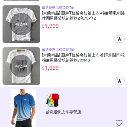
嚴選夏季涼爽亞麻T恤
[米蘭精品] 亞麻T恤棉麻短袖上衣-棉麻羽毛刺繡
休閒男裝父親節禮物2色73xf12
補貨中
1,999
$
嚴選夏季涼爽亞麻T恤
[米蘭精品] 亞麻T恤棉麻短袖上衣-創意刺繡印花
棉麻男裝父親節禮物73xf48
補貨中
1,999
$
威肯服飾皮件專營店