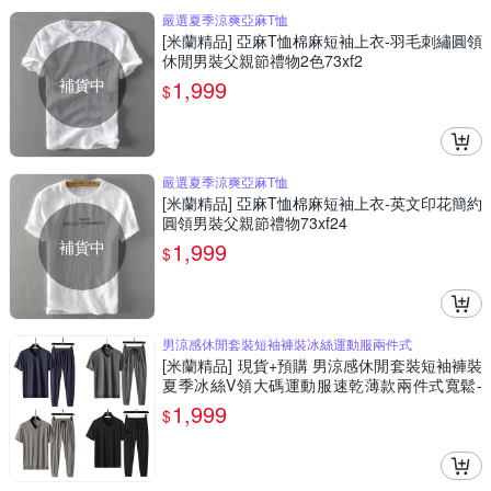
嚴選夏季涼爽亞麻T恤
[米蘭精品] 亞麻T恤棉麻短袖上衣-羽毛刺繡圓領
休閒男裝父親節禮物2色73xf2
補貨中
1,999
$
嚴選夏季涼爽亞麻T恤
[米蘭精品] 亞麻T恤棉麻短袖上衣-英文印花簡約
圓領男裝父親節禮物73xf24
補貨中
1,999
$
男涼感休閒套裝短袖褲裝冰絲運動服兩件式
[米蘭精品] 現貨+預購 男涼感休閒套裝短袖褲裝
夏季冰絲V領大碼運動服速乾薄款兩件式寬鬆-
男裝4色74lg89
1,999
$