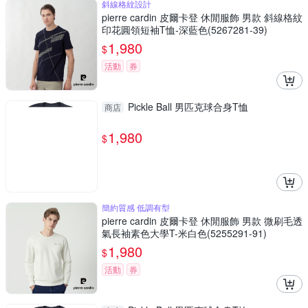
斜線格紋設計
pierre cardin 皮爾卡登 休閒服飾 男款 斜線格紋
印花圓領短袖T恤-深藍色(5267281-39)
1,980
$
活動
券
Pickle Ball 男匹克球合身T恤
商店
1,980
$
簡約質感 低調有型
pierre cardin 皮爾卡登 休閒服飾 男款 微刷毛透
氣長袖素色大學T-米白色(5255291-91)
1,980
$
活動
券