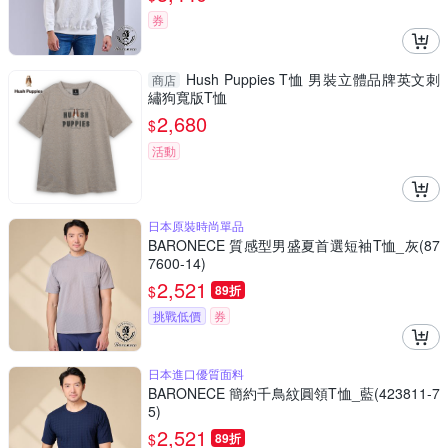
券
Hush Puppies T恤 男裝立體品牌英文刺
商店
繡狗寬版T恤
2,680
$
活動
日本原裝時尚單品
BARONECE 質感型男盛夏首選短袖T恤_灰(87
7600-14)
2,521
$
89折
挑戰低價
券
日本進口優質面料
BARONECE 簡約千鳥紋圓領T恤_藍(423811-7
5)
2,521
$
89折