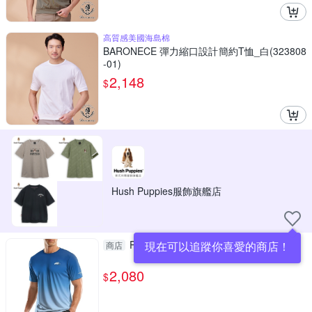
高質感美國海島棉
BARONECE 彈力縮口設計簡約T恤_白(323808
-01)
2,148
$
Hush Puppies服飾旗艦店
Pickle Ball 男匹克球UPF快乾布料T恤
現在可以追蹤你喜愛的商店！
商店
2,080
$