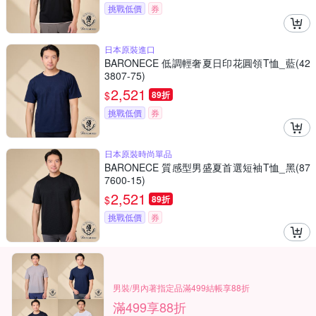
挑戰低價
券
日本原裝進口
BARONECE 低調輕奢夏日印花圓領T恤_藍(42
3807-75)
2,521
$
89折
挑戰低價
券
日本原裝時尚單品
BARONECE 質感型男盛夏首選短袖T恤_黑(87
7600-15)
2,521
$
89折
挑戰低價
券
男裝/男內著指定品滿499結帳享88折
滿499享88折