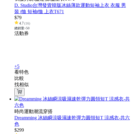
D. Studio台灣發貨韓版冰絲薄款運動短袖上衣 衣服 男
裝 t恤 短袖t恤 上衣T671
$
79
4.7
(
16
)
總銷量>50
活動
券
+5
看特色
比較
找相似
時尚運動潮流穿搭
Dreamming 冰絲瞬涼吸濕速乾彈力圓領短T 涼感衣-共六
色
$
299