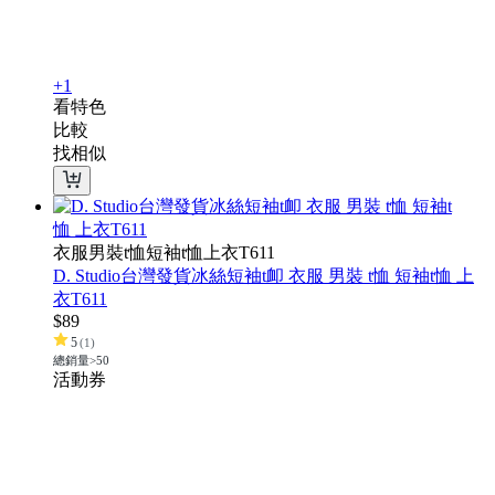
+1
看特色
比較
找相似
衣服男裝t恤短袖t恤上衣T611
D. Studio台灣發貨冰絲短袖t卹 衣服 男裝 t恤 短袖t恤 上
衣T611
$
89
5
(
1
)
總銷量>50
活動
券