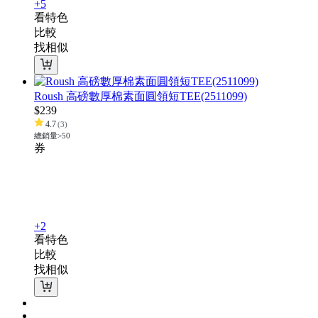
+5
看特色
比較
找相似
Roush 高磅數厚棉素面圓領短TEE(2511099)
$
239
4.7
(
3
)
總銷量>50
券
+2
看特色
比較
找相似