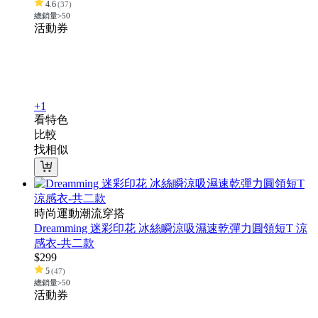
4.6
(
37
)
總銷量>50
活動
券
+1
看特色
比較
找相似
時尚運動潮流穿搭
Dreamming 迷彩印花 冰絲瞬涼吸濕速乾彈力圓領短T 涼
感衣-共二款
$
299
5
(
47
)
總銷量>50
活動
券