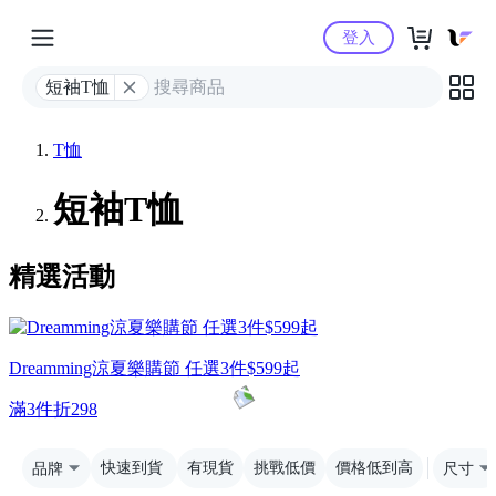
Yahoo購物中心
登入
短袖T恤
T恤
短袖T恤
精選活動
Dreamming涼夏樂購節 任選3件$599起
滿3件折298
品牌
快速到貨
有現貨
挑戰低價
價格低到高
尺寸