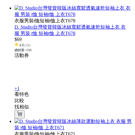
衣服男裝t恤短袖t恤上衣T678
D. Studio台灣發貨韓版冰絲寬鬆透氣速乾短袖上衣 衣
服 男裝 t恤 短袖t恤 上衣T678
$
69
4.8
(
18
)
總銷量>100
活動
券
+1
看特色
比較
找相似
衣服男裝t恤短袖t恤上衣T671