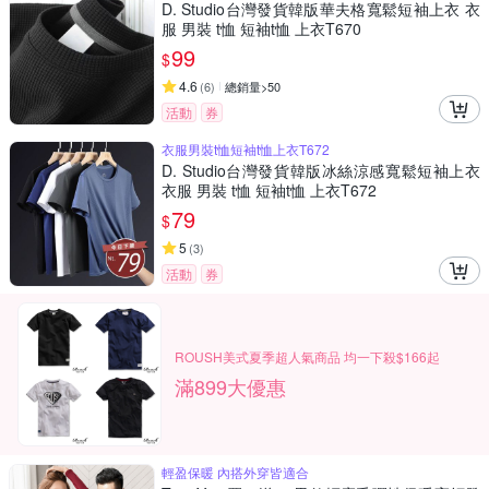
D. Studio台灣發貨韓版華夫格寬鬆短袖上衣 衣
服 男裝 t恤 短袖t恤 上衣T670
99
$
4.6
(
6
)
總銷量>50
活動
券
衣服男裝t恤短袖t恤上衣T672
D. Studio台灣發貨韓版冰絲涼感寬鬆短袖上衣
衣服 男裝 t恤 短袖t恤 上衣T672
79
$
5
(
3
)
活動
券
ROUSH美式夏季超人氣商品 均一下殺$166起
滿899大優惠
輕盈保暖 內搭外穿皆適合