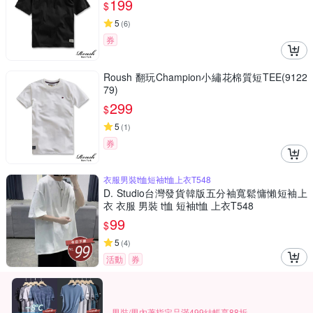
199
$
5
(
6
)
券
Roush 翻玩Champion小繡花棉質短TEE(9122
79)
299
$
5
(
1
)
券
衣服男裝t恤短袖t恤上衣T548
D. Studio台灣發貨韓版五分袖寬鬆慵懶短袖上
衣 衣服 男裝 t恤 短袖t恤 上衣T548
99
$
5
(
4
)
活動
券
男裝/男內著指定品滿499結帳享88折