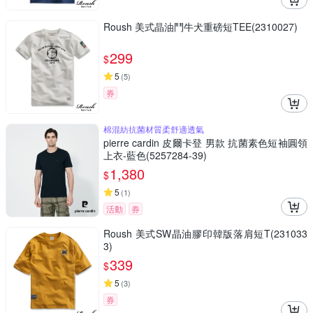
Roush 美式晶油鬥牛犬重磅短TEE(2310027)
299
$
5
(
5
)
券
棉混紡抗菌材質柔舒適透氣
pierre cardin 皮爾卡登 男款 抗菌素色短袖圓領
上衣-藍色(5257284-39)
1,380
$
5
(
1
)
活動
券
Roush 美式SW晶油膠印韓版落肩短T(231033
3)
339
$
5
(
3
)
券