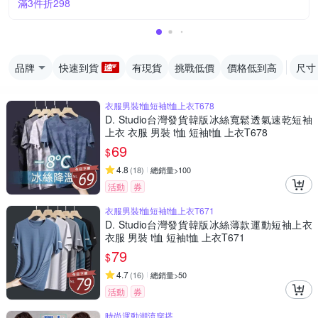
滿3件折298
品牌
快速到貨
有現貨
挑戰低價
價格低到高
尺寸
衣服男裝t恤短袖t恤上衣T678
D. Studio台灣發貨韓版冰絲寬鬆透氣速乾短袖
上衣 衣服 男裝 t恤 短袖t恤 上衣T678
69
$
4.8
(
18
)
總銷量>100
活動
券
衣服男裝t恤短袖t恤上衣T671
D. Studio台灣發貨韓版冰絲薄款運動短袖上衣
衣服 男裝 t恤 短袖t恤 上衣T671
79
$
4.7
(
16
)
總銷量>50
活動
券
時尚運動潮流穿搭