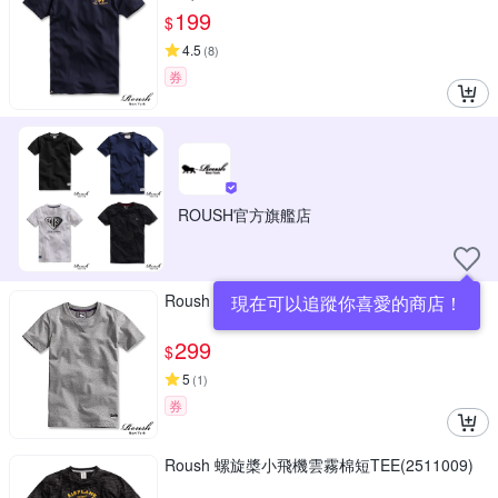
199
$
4.5
(
8
)
券
ROUSH官方旗艦店
Roush 重磅厚棉美式水洗短TEE(912058)
現在可以追蹤你喜愛的商店！
299
$
5
(
1
)
券
Roush 螺旋槳小飛機雲霧棉短TEE(2511009)