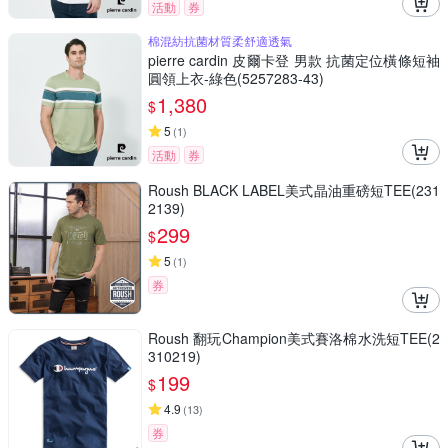
活動
券
棉混紡抗菌材質柔舒適透氣
pierre cardin 皮爾卡登 男款 抗菌定位橫條短袖
圓領上衣-綠色(5257283-43)
1,380
$
5
(
1
)
活動
券
Roush BLACK LABEL美式晶油重磅短TEE(231
2139)
299
$
5
(
1
)
券
Roush 翻玩Champion美式賽洛棉水洗短TEE(2
310219)
199
$
4.9
(
13
)
券