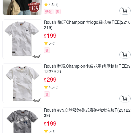
4.3
(
4
)
活動
券
Roush 翻玩Champion大logo繡花短TEE(2210
219)
199
$
5
(
6
)
券
Roush 翻玩Champion小繡花重磅厚棉短TEE(9
12279-2)
299
$
4.5
(
5
)
券
Roush #79立體發泡美式賽洛棉水洗短T(23122
39)
199
$
5
(
1
)