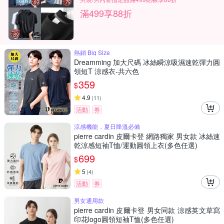
滿499享88折
熱銷 Big Size
Dreamming 加大尺碼 冰絲瞬涼吸濕速乾彈力圓
領短T 涼感衣-共六色
359
$
4.9
(
11
)
活動
券
涼感機能，夏日降溫必備
pierre cardin 皮爾卡登 網路獨家 男女款 冰絲速
乾涼感短袖T恤/運動圓領上衣(多色任選)
699
$
5
(
4
)
活動
券
男女通用款
pierre cardin 皮爾卡登 男女同款 涼感英文草寫
印花logo圓領短袖T恤(多色任選)