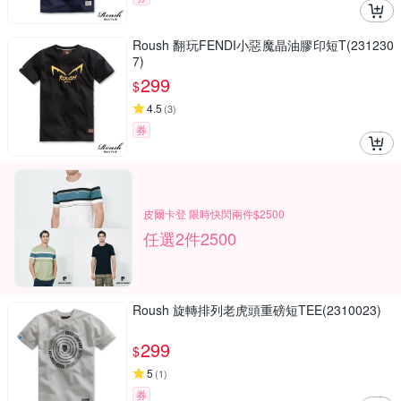
Roush 翻玩FENDI小惡魔晶油膠印短T(231230
7)
299
$
4.5
(
3
)
券
皮爾卡登 限時快閃兩件$2500
任選2件2500
Roush 旋轉排列老虎頭重磅短TEE(2310023)
299
$
5
(
1
)
券