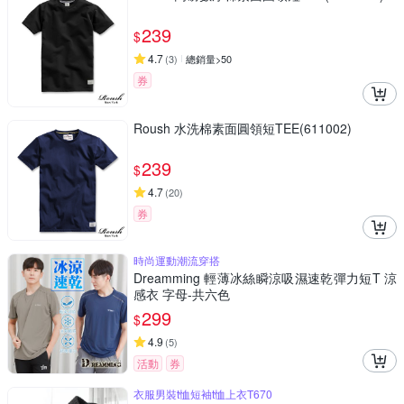
239
$
4.7
(
3
)
總銷量>50
券
Roush 水洗棉素面圓領短TEE(611002)
239
$
4.7
(
20
)
券
時尚運動潮流穿搭
Dreamming 輕薄冰絲瞬涼吸濕速乾彈力短T 涼
感衣 字母-共六色
299
$
4.9
(
5
)
活動
券
衣服男裝t恤短袖t恤上衣T670