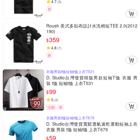
4.7
(
5
)
券
Roush 美式多貼布設計水洗棉短TEE 2.0(2012
190)
359
$
4.8
(
7
)
券
衣服男裝t恤短袖t恤上衣T531
D. Studio台灣發貨韓版男款短袖T恤 衣服 男
裝 t恤 短袖t恤 上衣T531
99
$
5
(
2
)
活動
券
衣服男裝t恤短袖t恤上衣T679
D. Studio台灣發貨寬鬆透氣速乾運動短袖上衣
衣服 男裝 t恤 短袖t恤 上衣T679
59
$