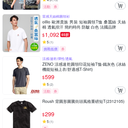
活動
券
質感天絲棉圓領衫
oillio 歐洲貴族 男裝 短袖圓領T恤 桑蠶絲 天絲
棉 透氣排汗 簡約時尚 防皺 白色 法國品牌
1,092
$
65折
5
(
1
)
挑戰低價
券
涼感/速乾/彈性/透氣
ZENO 涼感速乾圓領印花短袖T恤‧鐵灰色 (冰絲
機能短袖上衣/舒適感T-Shirt)
599
$
5
(
2
)
活動
券
Roush 背圓形圖騰街頭風格重磅短T(2312105)
299
$
5
(
1
)