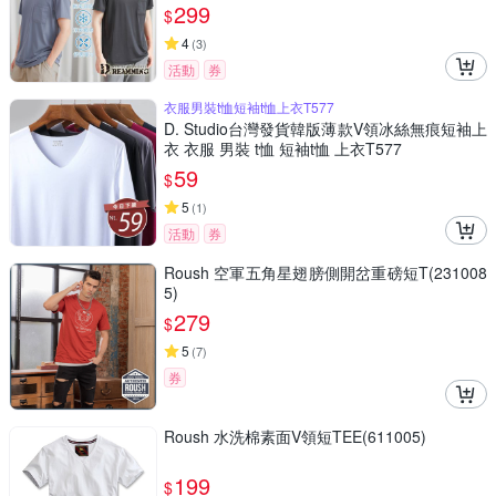
299
$
4
(
3
)
活動
券
衣服男裝t恤短袖t恤上衣T577
D. Studio台灣發貨韓版薄款V領冰絲無痕短袖上
衣 衣服 男裝 t恤 短袖t恤 上衣T577
59
$
5
(
1
)
活動
券
Roush 空軍五角星翅膀側開岔重磅短T(231008
5)
279
$
5
(
7
)
券
Roush 水洗棉素面V領短TEE(611005)
199
$