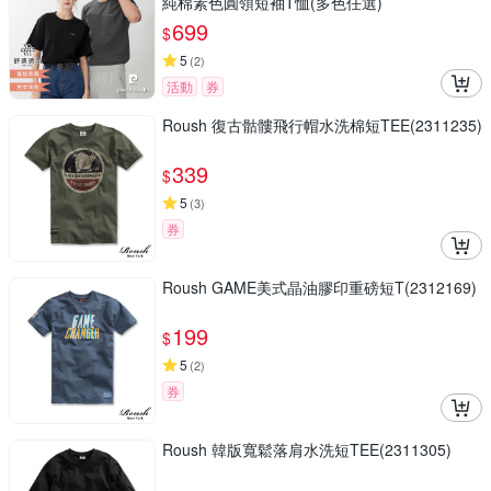
純棉素色圓領短袖T恤(多色任選)
699
$
5
(
2
)
活動
券
Roush 復古骷髏飛行帽水洗棉短TEE(2311235)
339
$
5
(
3
)
券
Roush GAME美式晶油膠印重磅短T(2312169)
199
$
5
(
2
)
券
Roush 韓版寬鬆落肩水洗短TEE(2311305)