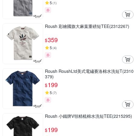
5
(
1
)
券
Roush 彩繪國旗大麻葉重磅短TEE(2312267)
359
$
5
(
4
)
券
Roush RoushLtd美式電繡賽洛棉水洗短T(2310
379)
199
$
5
(
7
)
券
Roush 小鐵牌V領精梳棉水洗短TEE(2215295)
199
$