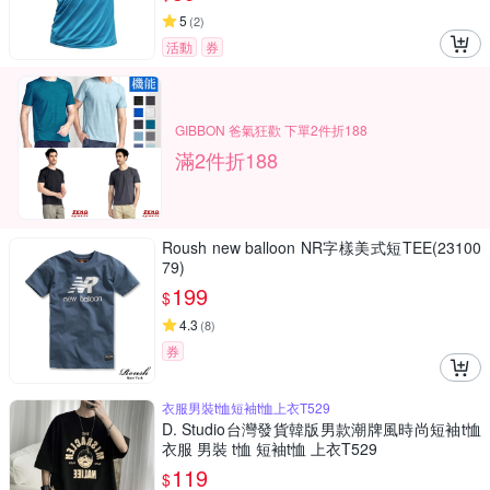
5
(
2
)
活動
券
GIBBON 爸氣狂歡 下單2件折188
滿2件折188
Roush new balloon NR字樣美式短TEE(23100
79)
199
$
4.3
(
8
)
券
衣服男裝t恤短袖t恤上衣T529
D. Studio台灣發貨韓版男款潮牌風時尚短袖t恤
衣服 男裝 t恤 短袖t恤 上衣T529
119
$