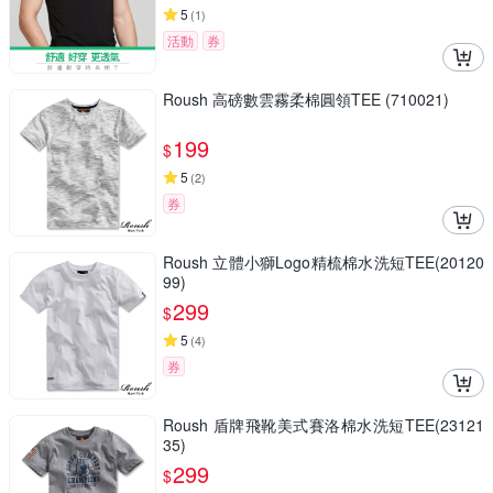
5
(
1
)
活動
券
Roush 高磅數雲霧柔棉圓領TEE (710021)
199
$
5
(
2
)
券
Roush 立體小獅Logo精梳棉水洗短TEE(20120
99)
299
$
5
(
4
)
券
Roush 盾牌飛靴美式賽洛棉水洗短TEE(23121
35)
299
$