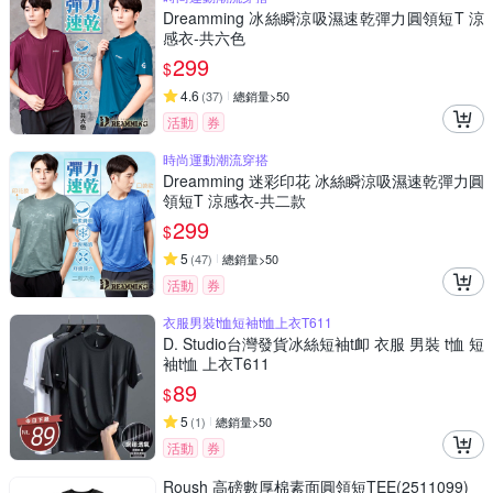
Dreamming 冰絲瞬涼吸濕速乾彈力圓領短T 涼
感衣-共六色
299
$
4.6
(
37
)
總銷量>50
活動
券
時尚運動潮流穿搭
Dreamming 迷彩印花 冰絲瞬涼吸濕速乾彈力圓
領短T 涼感衣-共二款
299
$
5
(
47
)
總銷量>50
活動
券
衣服男裝t恤短袖t恤上衣T611
D. Studio台灣發貨冰絲短袖t卹 衣服 男裝 t恤 短
袖t恤 上衣T611
89
$
5
(
1
)
總銷量>50
活動
券
Roush 高磅數厚棉素面圓領短TEE(2511099)