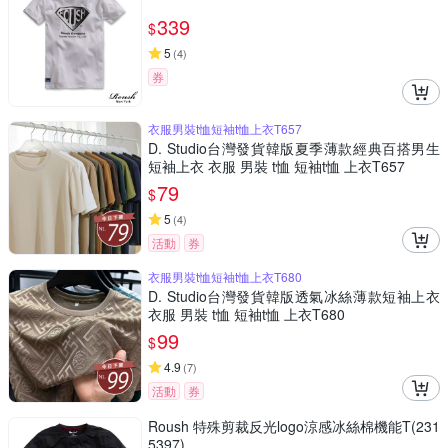
339
$
5
(
4
)
券
衣服男裝t恤短袖t恤上衣T657
D. Studio台灣發貨韓版夏季薄款經典百搭男生
短袖上衣 衣服 男裝 t恤 短袖t恤 上衣T657
79
$
5
(
4
)
活動
券
衣服男裝t恤短袖t恤上衣T680
D. Studio台灣發貨韓版透氣冰絲薄款短袖上衣
衣服 男裝 t恤 短袖t恤 上衣T680
99
$
4.9
(
7
)
活動
券
Roush 特殊剪裁反光logo涼感冰絲棉機能T(231
5397)