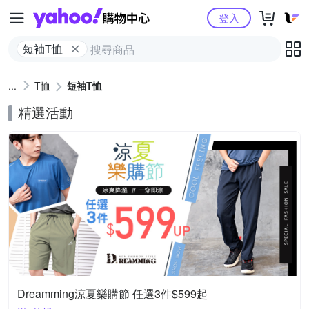
Yahoo購物中心
登入
短袖T恤
T恤
短袖T恤
精選活動
Dreamming涼夏樂購節 任選3件$599起