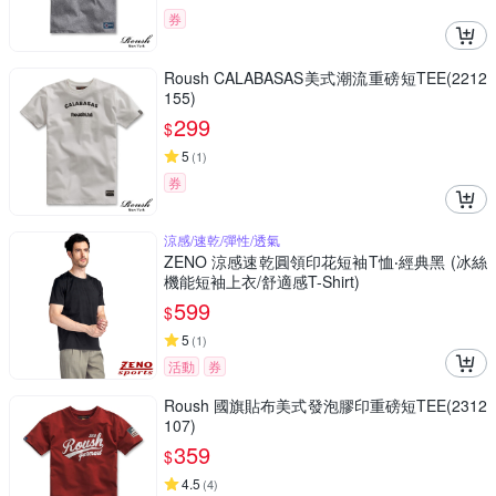
券
Roush CALABASAS美式潮流重磅短TEE(2212
155)
299
$
5
(
1
)
券
涼感/速乾/彈性/透氣
ZENO 涼感速乾圓領印花短袖T恤‧經典黑 (冰絲
機能短袖上衣/舒適感T-Shirt)
599
$
5
(
1
)
活動
券
Roush 國旗貼布美式發泡膠印重磅短TEE(2312
107)
359
$
4.5
(
4
)