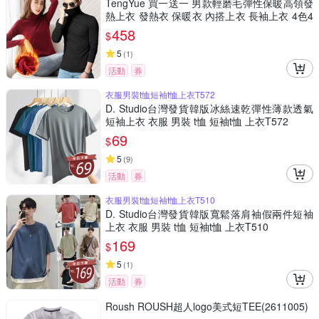
TengYue 買一送一 男款輕磨毛彈性保暖高領發
熱上衣 發熱衣 保暖衣 內搭上衣 長袖上衣 4色4
尺寸
458
$
5
(
1
)
活動
券
衣服男裝t恤短袖t恤上衣T572
D. Studio台灣發貨韓版冰絲速乾彈性薄款透氣
短袖上衣 衣服 男裝 t恤 短袖t恤 上衣T572
69
$
5
(
9
)
活動
券
衣服男裝t恤短袖t恤上衣T510
D. Studio台灣發貨韓版寬鬆落肩袖假兩件短袖
上衣 衣服 男裝 t恤 短袖t恤 上衣T510
169
$
5
(
1
)
活動
券
Roush ROUSH超人logo美式短TEE(2611005)