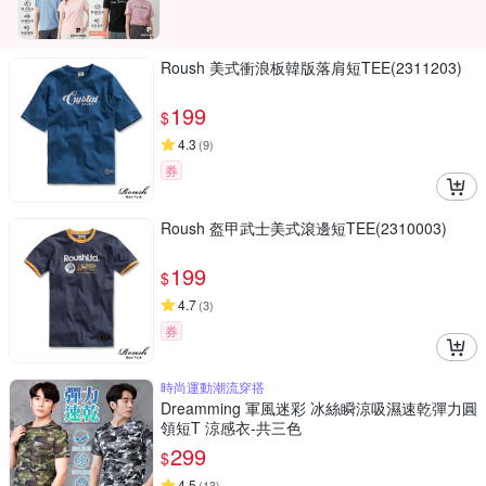
Roush 美式衝浪板韓版落肩短TEE(2311203)
199
$
4.3
(
9
)
券
Roush 盔甲武士美式滾邊短TEE(2310003)
199
$
4.7
(
3
)
券
時尚運動潮流穿搭
Dreamming 軍風迷彩 冰絲瞬涼吸濕速乾彈力圓
領短T 涼感衣-共三色
299
$
4.5
(
13
)