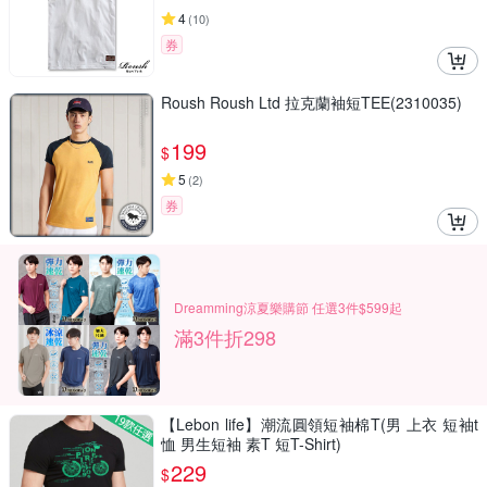
4
(
10
)
券
Roush Roush Ltd 拉克蘭袖短TEE(2310035)
199
$
5
(
2
)
券
Dreamming涼夏樂購節 任選3件$599起
滿3件折298
【Lebon life】潮流圓領短袖棉T(男 上衣 短袖t
恤 男生短袖 素T 短T-Shirt)
229
$