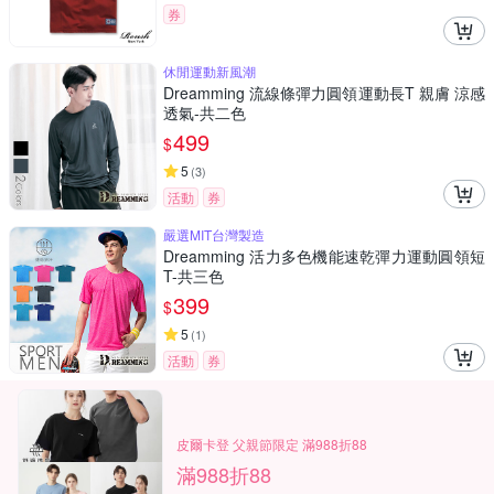
券
休閒運動新風潮
Dreamming 流線條彈力圓領運動長T 親膚 涼感
透氣-共二色
499
$
5
(
3
)
活動
券
嚴選MIT台灣製造
Dreamming 活力多色機能速乾彈力運動圓領短
T-共三色
399
$
5
(
1
)
活動
券
皮爾卡登 父親節限定 滿988折88
滿988折88