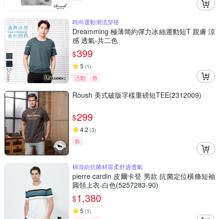
時尚運動潮流穿搭
Dreamming 極薄簡約彈力冰絲運動短T 親膚 涼
感 透氣-共二色
399
$
5
(
1
)
活動
券
Roush 美式破版字樣重磅短TEE(2312009)
299
$
4.2
(
3
)
券
棉混紡抗菌材質柔舒適透氣
pierre cardin 皮爾卡登 男款 抗菌定位橫條短袖
圓領上衣-白色(5257283-90)
1,380
$
5
(
1
)