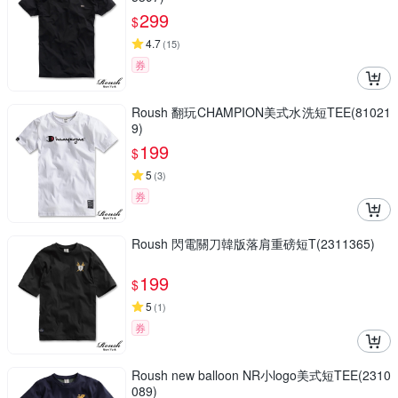
299
$
4.7
(
15
)
券
Roush 翻玩CHAMPION美式水洗短TEE(81021
9)
199
$
5
(
3
)
券
Roush 閃電關刀韓版落肩重磅短T(2311365)
199
$
5
(
1
)
券
Roush new balloon NR小logo美式短TEE(2310
089)