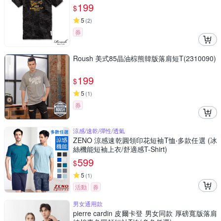
199
$
5
(
2
)
券
Roush 美式85晶油棕熊韓版落肩短T(2310090)
199
$
5
(
1
)
券
涼感/速乾/彈性/透氣
ZENO 涼感速乾圓領印花短袖T恤‧多款任選 (冰
絲機能短袖上衣/舒適感T-Shirt)
599
$
5
(
1
)
活動
券
男女通用款
pierre cardin 皮爾卡登 男女同款 厚磅寬版落肩