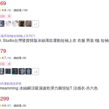
69
4.8
(
18
)
總銷量>100
活動
券
+1
衣服男裝t恤短袖t恤上衣T671
D. Studio台灣發貨韓版冰絲薄款運動短袖上衣 衣服 男裝 t恤 短袖t
79
4.7
(
16
)
總銷量>50
活動
券
+5
時尚運動潮流穿搭
Dreamming 冰絲瞬涼吸濕速乾彈力圓領短T 涼感衣-共六色
299
4.6
(
37
)
總銷量>50