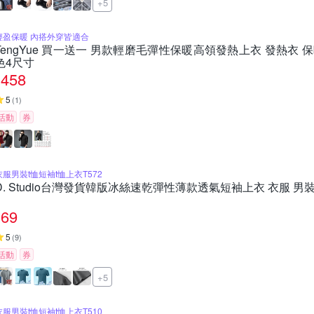
+5
輕盈保暖 內搭外穿皆適合
TengYue 買一送一 男款輕磨毛彈性保暖高領發熱上衣 發熱衣 保
色4尺寸
458
5
(
1
)
活動
券
衣服男裝t恤短袖t恤上衣T572
D. Studio台灣發貨韓版冰絲速乾彈性薄款透氣短袖上衣 衣服 男裝 t
69
5
(
9
)
活動
券
+5
衣服男裝t恤短袖t恤上衣T510