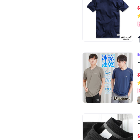
$
$
$