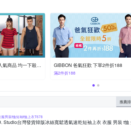
ROUSH美式夏季超人氣商品 均一下殺$166起
GIBBON 爸氣狂歡 下單2件折188
滿2件折188
推薦排
衣服男裝t恤短袖t恤上衣T678
D. Studio台灣發貨韓版冰絲寬鬆透氣速乾短袖上衣 衣服 男裝 t恤 