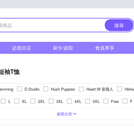
搜尋
必逛好店
刷卡/超取
會員專享
短袖T恤
Heart:W 新職人
amming
D.Studio
Hush Puppies
Heha
er-pcs 派彼仕
Roush
TengYue
United Athle
ZENO
L
XL
2XL
3XL
4XL
5XL
Free
F
刺繡
合身窄版
條紋
圖騰/塗鴉
格紋
拼接
迷彩
動物
展開全部