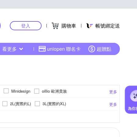
購物車
帳號綁定送
登入
看更多
uniopen 聯名卡
超贈點
oillio 歐洲貴族
Minidesign
更多
其他品牌
2L(實際約L)
3L(實際約XL)
更多
紋