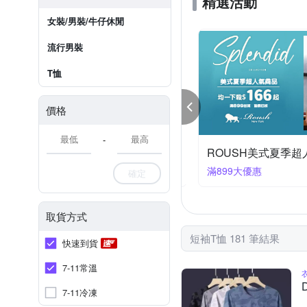
精選活動
女裝/男裝/牛仔休閒
流行男裝
T恤
價格
-
eamming涼夏樂購節 任選3件$599起
件折298
滿899大優惠
確定
取貨方式
短袖T恤 181 筆結果
快速到貨
7-11常溫
7-11冷凍