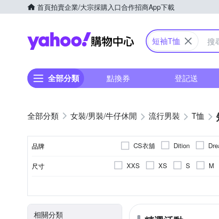
首頁
拍賣
企業/大宗採購入口
合作招商
App下載
Yahoo購物中心
短袖T恤
全部分類
點換券
登記送
女裝/男裝/牛仔休閒
流行男裝
T恤
CS衣舖
Dition
Dre
品牌
pierre cardin 皮爾卡登
p
XXS
XS
S
M
尺寸
品牌名稱
4L(實際約2L)
素色
棉
春夏
正常版型
男
人造纖維
女
印花
秋冬
寬版over size
文字
四季
麻
顏色
風格元素
主材質
適穿季節
版型
適用性別
相關分類