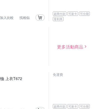
超商付款
可刷卡
可分期
加入比較
找相似
零利率
更多活動商品
免運費
恤 上衣T672
超商付款
可刷卡
可分期