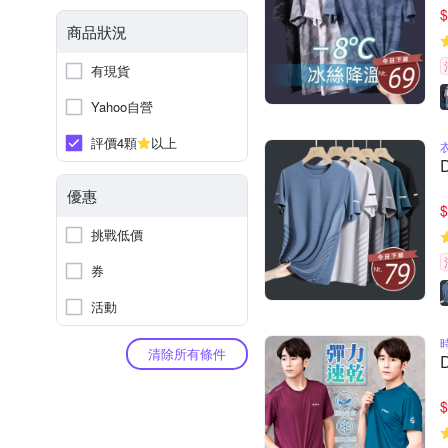
$
商品狀況
有現貨
Yahoo自營
評價4顆
以上
優惠
$
挑戰低價
券
活動
清除所有條件
$