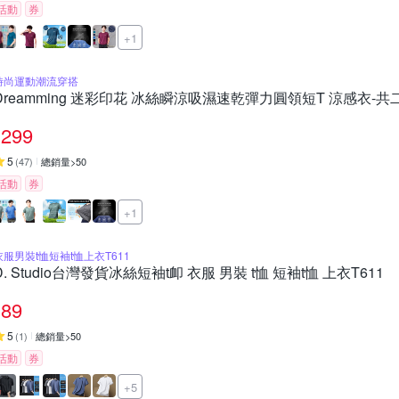
活動
券
+1
時尚運動潮流穿搭
Dreamming 迷彩印花 冰絲瞬涼吸濕速乾彈力圓領短T 涼感衣-共
299
5
(
47
)
總銷量>50
活動
券
+1
衣服男裝t恤短袖t恤上衣T611
D. Studio台灣發貨冰絲短袖t卹 衣服 男裝 t恤 短袖t恤 上衣T611
89
5
(
1
)
總銷量>50
活動
券
+5