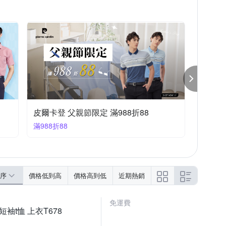
皮爾卡登 父親節限定 滿988折88
滿988折88
序
價格低到高
價格高到低
近期熱銷
免運費
短袖t恤 上衣T678