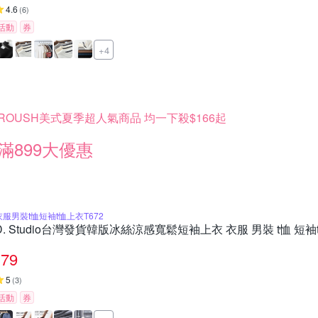
4.6
(
6
)
活動
券
+4
ROUSH美式夏季超人氣商品 均一下殺$166起
滿899大優惠
衣服男裝t恤短袖t恤上衣T672
D. Studio台灣發貨韓版冰絲涼感寬鬆短袖上衣 衣服 男裝 t恤 短袖t
79
5
(
3
)
活動
券