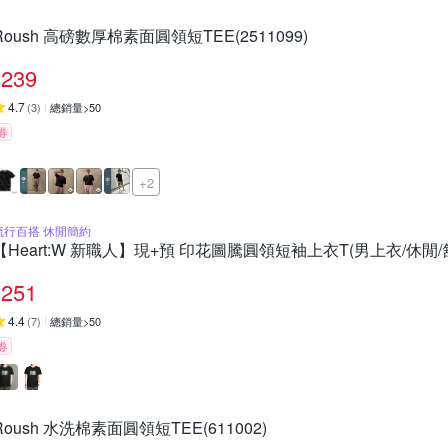
Roush 高磅數厚棉素面圓領短TEE(2511099)
239
4.7
(
3
)
總銷量>50
券
+2
流行百搭 休閒簡約
【Heart:W 新職人】現+預 印花圖騰圓領短袖上衣T(男上衣/休閒/舒
251
4.4
(
7
)
總銷量>50
券
Roush 水洗棉素面圓領短TEE(611002)