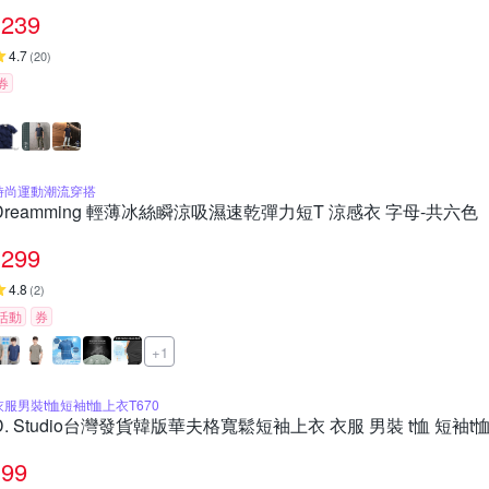
239
4.7
(
20
)
券
時尚運動潮流穿搭
Dreamming 輕薄冰絲瞬涼吸濕速乾彈力短T 涼感衣 字母-共六色
299
4.8
(
2
)
活動
券
+1
衣服男裝t恤短袖t恤上衣T670
D. Studio台灣發貨韓版華夫格寬鬆短袖上衣 衣服 男裝 t恤 短袖t恤
99