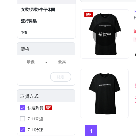
女裝/男裝/牛仔休閒
P
流行男裝
$
T恤
補貨中
價格
-
確定
取貨方式
快速到貨
7-11常溫
7-11冷凍
1