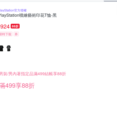
layStation官方授權
PlayStation噴繪藝術印花T恤-黑
924
88折
限時下殺
券
男裝/男內著指定品滿499結帳享88折
滿499享88折