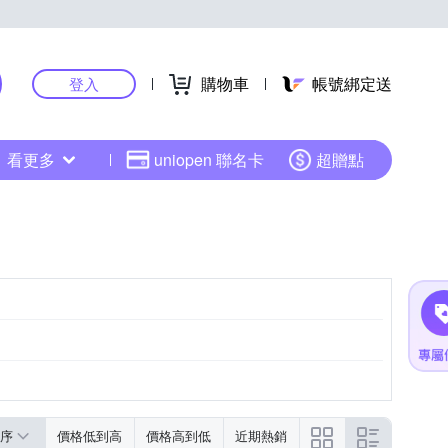
購物車
帳號綁定送
登入
看更多
uniopen 聯名卡
超贈點
序
價格低到高
價格高到低
近期熱銷