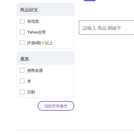
商品狀況
有現貨
Yahoo自營
評價4顆
以上
優惠
挑戰低價
券
活動
清除所有條件