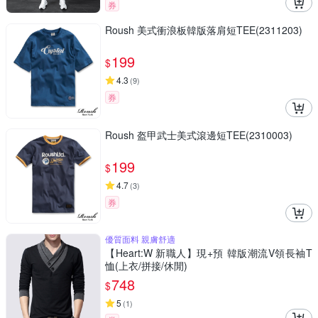
券
Roush 美式衝浪板韓版落肩短TEE(2311203)
199
$
4.3
(
9
)
券
Roush 盔甲武士美式滾邊短TEE(2310003)
199
$
4.7
(
3
)
券
優質面料 親膚舒適
【Heart:W 新職人】現+預 韓版潮流V領長袖T
恤(上衣/拼接/休閒)
748
$
5
(
1
)