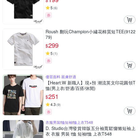
$
5
(
6
)
券
Roush 翻玩Champion小繡花棉質短TEE(9122
79)
299
$
5
(
1
)
券
優質面料 親膚舒適
【Heart:W 新職人】現+預 潮流英文印花圓領T
恤(男上衣/舒適/百搭/休閒)
251
$
4.3
(
9
)
券
衣服男裝t恤短袖t恤上衣T548
D. Studio台灣發貨韓版五分袖寬鬆慵懶短袖上
衣 衣服 男裝 t恤 短袖t恤 上衣T548