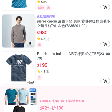
5
(
2
)
活動
券
柔軟親膚保暖
pierre cardin 皮爾卡登 男款 蓄熱保暖輕磨毛小
立領長袖T恤-灰色(7235291-92)
980
$
4.5
(
2
)
券
Roush new balloon NR字樣美式短TEE(23100
79)
199
$
4.3
(
8
)
券
GIBBON 爸氣狂歡 下單2件折188
滿2件折188