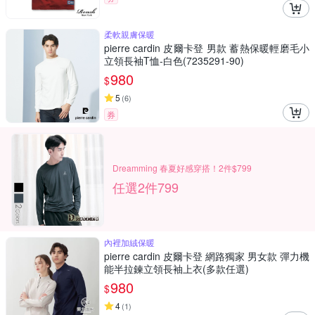
柔軟親膚保暖
pierre cardin 皮爾卡登 男款 蓄熱保暖輕磨毛小
立領長袖T恤-白色(7235291-90)
980
$
5
(
6
)
券
Dreamming 春夏好感穿搭！2件$799
任選2件799
內裡加絨保暖
pierre cardin 皮爾卡登 網路獨家 男女款 彈力機
能半拉鍊立領長袖上衣(多款任選)
980
$
4
(
1
)