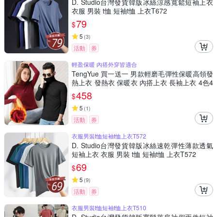
D. Studio台灣發貨韓版冰絲涼感寬鬆短袖上衣
衣服 男裝 t恤 短袖t恤 上衣T672
79
$
5
(
3
)
活動
券
輕盈保暖 內搭外穿皆適合
TengYue 買一送一 男款輕磨毛彈性保暖高領發
熱上衣 發熱衣 保暖衣 內搭上衣 長袖上衣 4色4
尺寸
458
$
5
(
1
)
活動
券
衣服男裝t恤短袖t恤上衣T572
D. Studio台灣發貨韓版冰絲速乾彈性薄款透氣
短袖上衣 衣服 男裝 t恤 短袖t恤 上衣T572
69
$
5
(
9
)
活動
券
衣服男裝t恤短袖t恤上衣T510