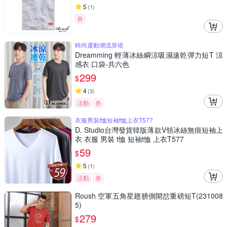
5
(
1
)
券
時尚運動潮流穿搭
Dreamming 輕薄冰絲瞬涼吸濕速乾彈力短T 涼
感衣 口袋-共六色
299
$
4
(
3
)
活動
券
衣服男裝t恤短袖t恤上衣T577
D. Studio台灣發貨韓版薄款V領冰絲無痕短袖上
衣 衣服 男裝 t恤 短袖t恤 上衣T577
59
$
5
(
1
)
活動
券
Roush 空軍五角星翅膀側開岔重磅短T(231008
5)
279
$