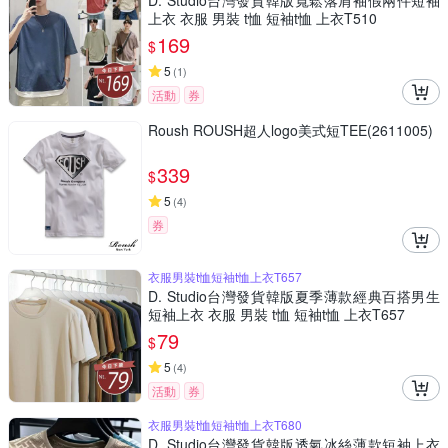
D. Studio台灣發貨韓版寬鬆落肩袖假兩件短袖
上衣 衣服 男裝 t恤 短袖t恤 上衣T510
169
$
5
(
1
)
活動
券
Roush ROUSH超人logo美式短TEE(2611005)
339
$
5
(
4
)
券
衣服男裝t恤短袖t恤上衣T657
D. Studio台灣發貨韓版夏季薄款經典百搭男生
短袖上衣 衣服 男裝 t恤 短袖t恤 上衣T657
79
$
5
(
4
)
活動
券
衣服男裝t恤短袖t恤上衣T680
D. Studio台灣發貨韓版透氣冰絲薄款短袖上衣