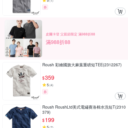
5
(
1
)
券
皮爾卡登 父親節限定 滿988折88
滿988折88
Roush 彩繪國旗大麻葉重磅短TEE(2312267)
359
$
5
(
4
)
券
Roush RoushLtd美式電繡賽洛棉水洗短T(2310
379)
199
$
5
(
7
)