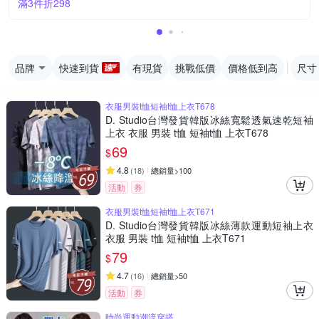
滿3件折298
品牌
快速到貨
有現貨
挑戰低價
價格低到高
尺寸
衣服男裝t恤短袖t恤上衣T678
D. Studio台灣發貨韓版冰絲寬鬆透氣速乾短袖
上衣 衣服 男裝 t恤 短袖t恤 上衣T678
69
$
4.8
(
18
)
總銷量>100
活動
券
衣服男裝t恤短袖t恤上衣T671
D. Studio台灣發貨韓版冰絲薄款運動短袖上衣
衣服 男裝 t恤 短袖t恤 上衣T671
79
$
4.7
(
16
)
總銷量>50
活動
券
時尚運動潮流穿搭