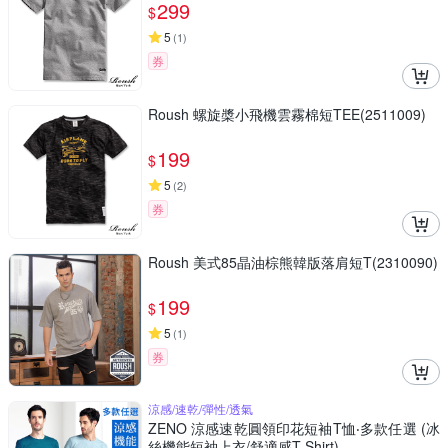
299
$
5
(
1
)
券
Roush 螺旋槳小飛機雲霧棉短TEE(2511009)
199
$
5
(
2
)
券
Roush 美式85晶油棕熊韓版落肩短T(2310090)
199
$
5
(
1
)
券
涼感/速乾/彈性/透氣
ZENO 涼感速乾圓領印花短袖T恤‧多款任選 (冰
絲機能短袖上衣/舒適感T-Shirt)