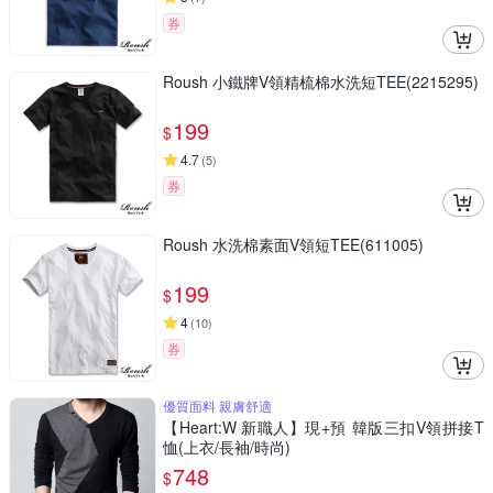
券
Roush 小鐵牌V領精梳棉水洗短TEE(2215295)
199
$
4.7
(
5
)
券
Roush 水洗棉素面V領短TEE(611005)
199
$
4
(
10
)
券
優質面料 親膚舒適
【Heart:W 新職人】現+預 韓版三扣V領拼接T
恤(上衣/長袖/時尚)
748
$