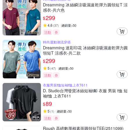
Dreamming 冰絲瞬涼吸濕速乾彈力圓領短T 涼
感衣-共六色
299
$
4.6
(
37
)
總銷量>50
活動
券
時尚運動潮流穿搭
Dreamming 迷彩印花 冰絲瞬涼吸濕速乾彈力圓
領短T 涼感衣-共二款
299
$
5
(
47
)
總銷量>50
活動
券
衣服男裝t恤短袖t恤上衣T611
D. Studio台灣發貨冰絲短袖t卹 衣服 男裝 t恤 短
袖t恤 上衣T611
89
$
5
(
1
)
總銷量>50
活動
券
Roush 高磅數厚棉素面圓領短TEE(2511099)