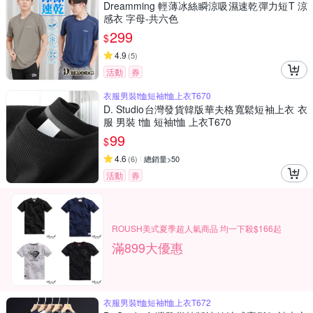
Dreamming 輕薄冰絲瞬涼吸濕速乾彈力短T 涼
感衣 字母-共六色
299
$
4.9
(
5
)
活動
券
衣服男裝t恤短袖t恤上衣T670
D. Studio台灣發貨韓版華夫格寬鬆短袖上衣 衣
服 男裝 t恤 短袖t恤 上衣T670
99
$
4.6
(
6
)
總銷量>50
活動
券
ROUSH美式夏季超人氣商品 均一下殺$166起
滿899大優惠
衣服男裝t恤短袖t恤上衣T672