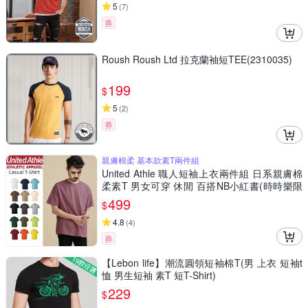
5
(
7
)
券
Roush Roush Ltd 拉克蘭袖短TEE(2310035)
199
$
5
(
2
)
券
親膚棉柔 基本款素T兩件組
United Athle 職人短袖上衣兩件組 日系親膚棉
柔素T 男女可穿 休閒 百搭NB小紅書(時時樂限
定)
499
$
4.8
(
4
)
券
【Lebon life】潮流圓領短袖棉T(男 上衣 短袖t
恤 男生短袖 素T 短T-Shirt)
229
$