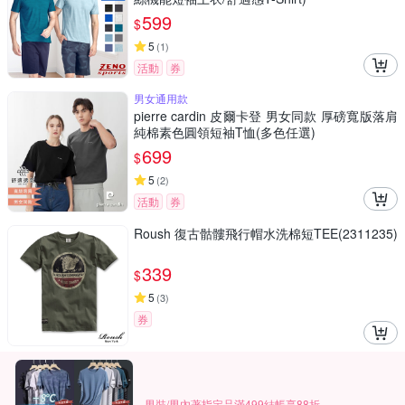
599
$
5
(
1
)
活動
券
男女通用款
pierre cardin 皮爾卡登 男女同款 厚磅寬版落肩
純棉素色圓領短袖T恤(多色任選)
699
$
5
(
2
)
活動
券
Roush 復古骷髏飛行帽水洗棉短TEE(2311235)
339
$
5
(
3
)
券
男裝/男內著指定品滿499結帳享88折