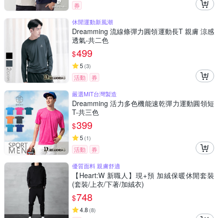
券
休閒運動新風潮
Dreamming 流線條彈力圓領運動長T 親膚 涼感
透氣-共二色
499
$
5
(
3
)
活動
券
嚴選MIT台灣製造
Dreamming 活力多色機能速乾彈力運動圓領短
T-共三色
399
$
5
(
1
)
活動
券
優質面料 親膚舒適
【Heart:W 新職人】現+預 加絨保暖休閒套裝
(套裝/上衣/下著/加絨衣)
748
$
4.8
(
8
)