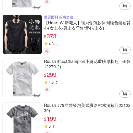
券
優質面料 親膚舒適
【Heart:W 新職人】現+預 薄款休閒純色無袖背
心(女上衣/男上衣/T恤/背心/上衣)
373
$
4.3
(
2
)
券
Roush 翻玩Champion小繡花重磅厚棉短TEE(9
12279-2)
299
$
4.5
(
5
)
券
Roush #79立體發泡美式賽洛棉水洗短T(23122
39)
199
$
5
(
1
)