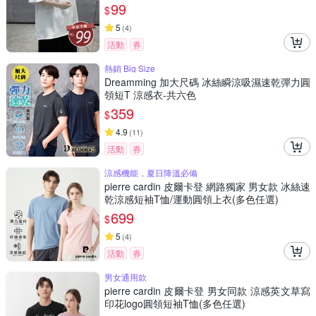
99
$
5
(
4
)
活動
券
熱銷 Big Size
Dreamming 加大尺碼 冰絲瞬涼吸濕速乾彈力圓
領短T 涼感衣-共六色
359
$
4.9
(
11
)
活動
券
涼感機能，夏日降溫必備
pierre cardin 皮爾卡登 網路獨家 男女款 冰絲速
乾涼感短袖T恤/運動圓領上衣(多色任選)
699
$
5
(
4
)
活動
券
男女通用款
pierre cardin 皮爾卡登 男女同款 涼感英文草寫
印花logo圓領短袖T恤(多色任選)