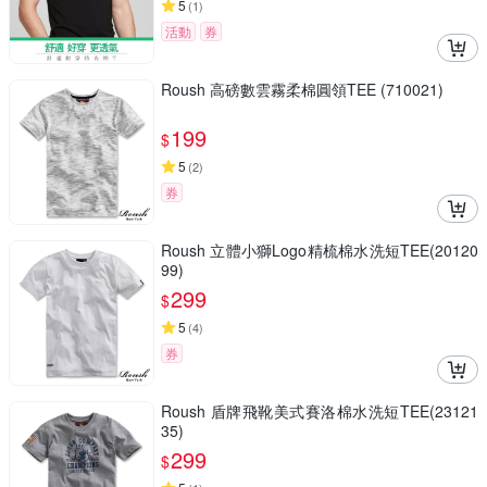
5
(
1
)
活動
券
Roush 高磅數雲霧柔棉圓領TEE (710021)
199
$
5
(
2
)
券
Roush 立體小獅Logo精梳棉水洗短TEE(20120
99)
299
$
5
(
4
)
券
Roush 盾牌飛靴美式賽洛棉水洗短TEE(23121
35)
299
$