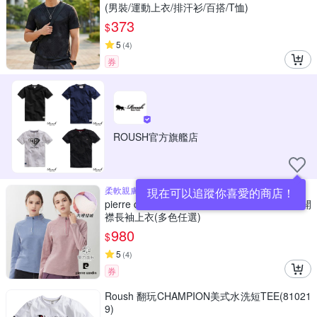
(男裝/運動上衣/排汗衫/百搭/T恤)
373
$
5
(
4
)
券
ROUSH官方旗艦店
柔軟親膚透氣
現在可以追蹤你喜愛的商店！
pierre cardin 皮爾卡登 網路獨家 女款 立領半開
襟長袖上衣(多色任選)
980
$
5
(
4
)
券
Roush 翻玩CHAMPION美式水洗短TEE(81021
9)