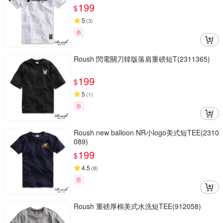
199
$
5
(
3
)
券
Roush 閃電關刀韓版落肩重磅短T(2311365)
199
$
5
(
1
)
券
Roush new balloon NR小logo美式短TEE(2310
089)
199
$
4.5
(
8
)
券
Roush 重磅厚棉美式水洗短TEE(912058)