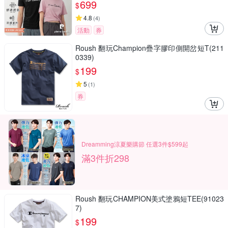
699
$
4.8
(
4
)
活動
券
Roush 翻玩Champion疊字膠印側開岔短T(211
0339)
199
$
5
(
1
)
券
Dreamming涼夏樂購節 任選3件$599起
滿3件折298
Roush 翻玩CHAMPION美式塗鴉短TEE(91023
7)
199
$