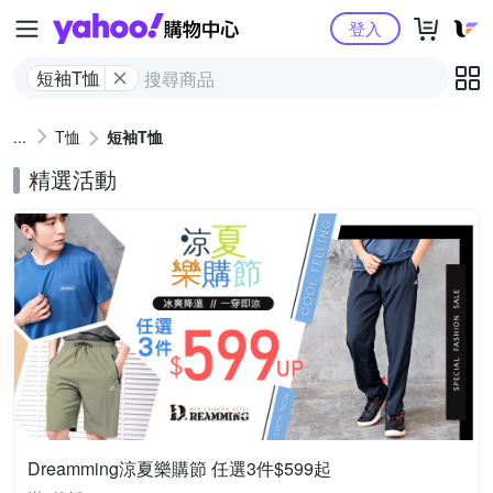
Yahoo購物中心
登入
短袖T恤
T恤
短袖T恤
精選活動
Dreamming涼夏樂購節 任選3件$599起