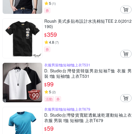
5
(
1
)
券
Roush 美式多貼布設計水洗棉短TEE 2.0(2012
190)
359
$
4.8
(
7
)
券
衣服男裝t恤短袖t恤上衣T531
D. Studio台灣發貨韓版男款短袖T恤 衣服 男
裝 t恤 短袖t恤 上衣T531
99
$
5
(
2
)
活動
券
衣服男裝t恤短袖t恤上衣T679
D. Studio台灣發貨寬鬆透氣速乾運動短袖上衣
衣服 男裝 t恤 短袖t恤 上衣T679
59
$