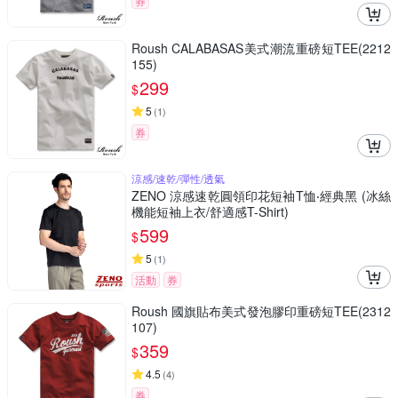
券
Roush CALABASAS美式潮流重磅短TEE(2212
155)
299
$
5
(
1
)
券
涼感/速乾/彈性/透氣
ZENO 涼感速乾圓領印花短袖T恤‧經典黑 (冰絲
機能短袖上衣/舒適感T-Shirt)
599
$
5
(
1
)
活動
券
Roush 國旗貼布美式發泡膠印重磅短TEE(2312
107)
359
$
4.5
(
4
)
券