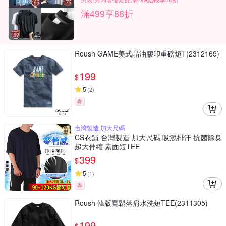
滿499享88折
Roush GAME美式晶油膠印重磅短T(2312169)
199
$
5
(
2
)
券
台灣製造 加大尺碼
CS衣舖 台灣製造 加大尺碼 吸濕排汗 抗菌除臭
超大伸縮 素面短TEE
399
$
5
(
1
)
券
Roush 韓版寬鬆落肩水洗短TEE(2311305)
199