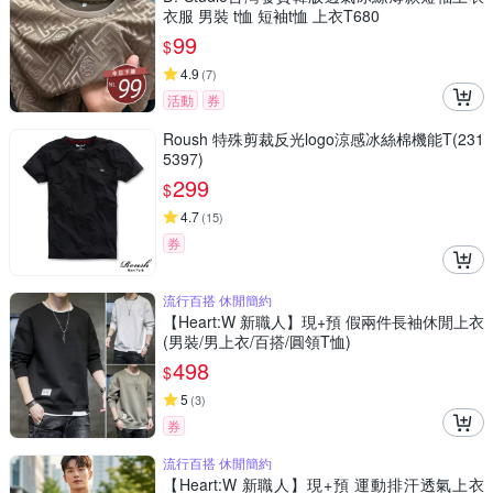
衣服 男裝 t恤 短袖t恤 上衣T680
99
$
4.9
(
7
)
活動
券
Roush 特殊剪裁反光logo涼感冰絲棉機能T(231
5397)
299
$
4.7
(
15
)
券
流行百搭 休閒簡約
【Heart:W 新職人】現+預 假兩件長袖休閒上衣
(男裝/男上衣/百搭/圓領T恤)
498
$
5
(
3
)
券
流行百搭 休閒簡約
【Heart:W 新職人】現+預 運動排汗透氣上衣