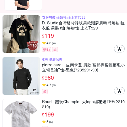
衣服男裝t恤短袖t恤上衣T529
D. Studio台灣發貨韓版男款潮牌風時尚短袖t恤
衣服 男裝 t恤 短袖t恤 上衣T529
119
$
4.3
(
4
)
活動
券
柔軟親膚保暖
pierre cardin 皮爾卡登 男款 蓄熱保暖輕磨毛小
立領長袖T恤-黑色(7235291-99)
980
$
4.7
(
3
)
券
Roush 翻玩Champion大logo繡花短TEE(2210
219)
199
$
5
(
6
)