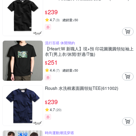
239
$
4.7
(
3
)
總銷量>50
券
流行百搭 休閒簡約
【Heart:W 新職人】現+預 印花圖騰圓領短袖上
衣T(男上衣/休閒/舒適/T恤)
251
$
4.4
(
7
)
總銷量>50
券
Roush 水洗棉素面圓領短TEE(611002)
239
$
4.7
(
20
)
券
時尚運動潮流穿搭