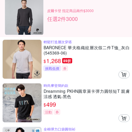
皮爾卡登 指定商品兩件$3000
任選2件3000
輕鬆打造層次穿搭
BARONECE 華夫格織紋層次假二件T恤_灰白
(545369-06)
1,268
$
89折
挑戰低價
券
時尚摩登簡約款
Dreamming PKHN圓章萊卡彈力圓領短T 親膚
涼感 透氣-黑色
499
$
活動
券
全棉彈力口袋圓領衫