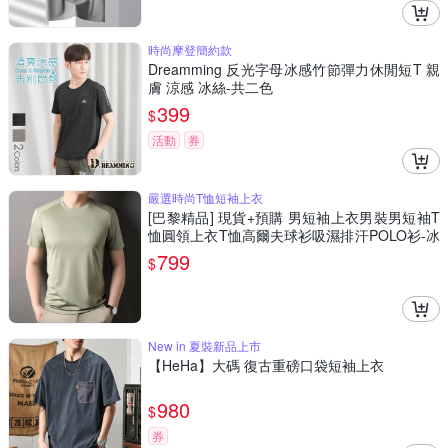
時尚摩登簡約款
Dreamming 反光字母冰感竹節彈力休閒短T 親
膚 涼感 冰絲-共二色
399
$
活動
券
嚴選時尚T恤短袖上衣
[巴黎精品] 現貨+預購 男短袖上衣男裝男短袖T
恤圓領上衣T恤高爾夫球衫吸濕排汗POLO衫-冰
絲純色圓領休閒男裝4色a1ff9
799
$
New in 夏裝新品上市
【HeHa】大碼 復古重磅口袋短袖上衣
980
$
券