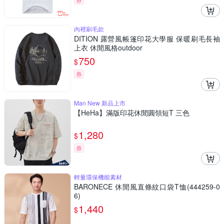
內裡刷毛款
DITION 露營風帳篷印花大學服 保暖刷毛長袖
上衣 休閒風格outdoor
750
$
券
Man New 新品上市
【HeHa】滿版印花休閒圓領短T 三色
1,280
$
券
輕量環保機能素材
BARONECE 休閒風直條紋口袋T恤(444259-0
6)
1,440
$