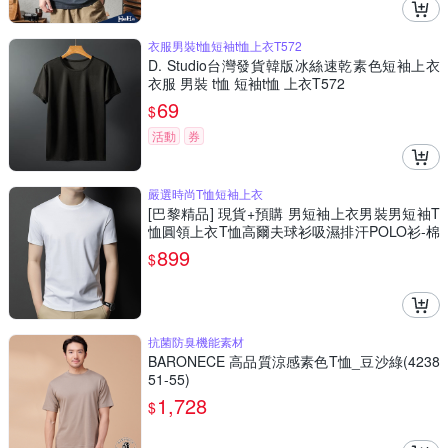
衣服男裝t恤短袖t恤上衣T572
D. Studio台灣發貨韓版冰絲速乾素色短袖上衣
衣服 男裝 t恤 短袖t恤 上衣T572
69
$
活動
券
嚴選時尚T恤短袖上衣
[巴黎精品] 現貨+預購 男短袖上衣男裝男短袖T
恤圓領上衣T恤高爾夫球衫吸濕排汗POLO衫-棉
質圓領純色夏季男裝7色a1ff13
899
$
抗菌防臭機能素材
BARONECE 高品質涼感素色T恤_豆沙綠(4238
51-55)
1,728
$