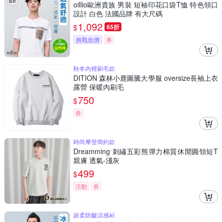
oillio歐洲貴族 男裝 短袖印花口袋T恤 特色領口
設計 白色 法國品牌 有大尺碼
1,092
$
65折
挑戰低價
券
秋冬內裡刷毛款
DITION 森林小鹿圖騰大學服 oversize長袖上衣
露營 保暖內刷毛
750
$
券
時尚摩登簡約款
Dreamming 刺繡五彩熊彈力棉質休閒圓領短T
親膚 透氣-淺灰
499
$
活動
券
超柔防皺涼感衫