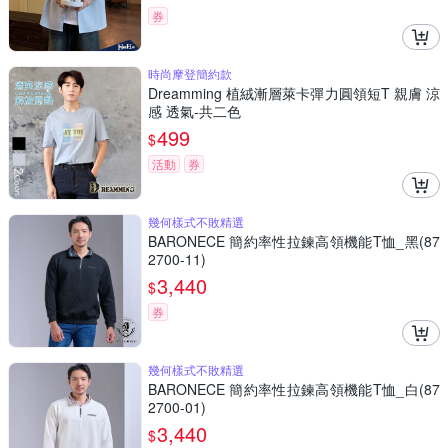
券
時尚摩登簡約款
Dreamming 植絨漸層萊卡彈力圓領短T 親膚 涼
感 透氣-共二色
499
$
活動
券
幾何樣式不敗精選
BARONECE 簡約率性拉鍊高領機能T恤_黑(87
2700-11)
3,440
$
券
幾何樣式不敗精選
BARONECE 簡約率性拉鍊高領機能T恤_白(87
2700-01)
3,440
$