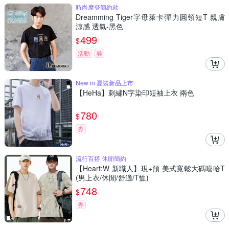
時尚摩登簡約款
Dreamming Tiger字母萊卡彈力圓領短T 親膚
涼感 透氣-黑色
499
$
活動
券
New in 夏裝新品上市
【HeHa】刺繡N字染印短袖上衣 兩色
780
$
券
流行百搭 休閒簡約
【Heart:W 新職人】現+預 美式寬鬆大碼嘻哈T
(男上衣/休閒/舒適/T恤)
748
$
券