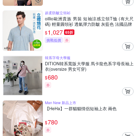
超柔防皺立領衫
oillio歐洲貴族 男裝 短袖涼感立領T恤 (有大尺
碼) 輕量圓領衫 透氣彈力防皺 灰藍色 法國品牌
1,027
$
65折
挑戰低價
券
韓系字母大學服
DITION韓系寬版大學服 馬卡龍色系字母長袖上
衣(oversize 男女可穿)
680
$
券
Man New 新品上市
【HeHa】一群貓貓情侶短袖上衣 兩色
780
$
券