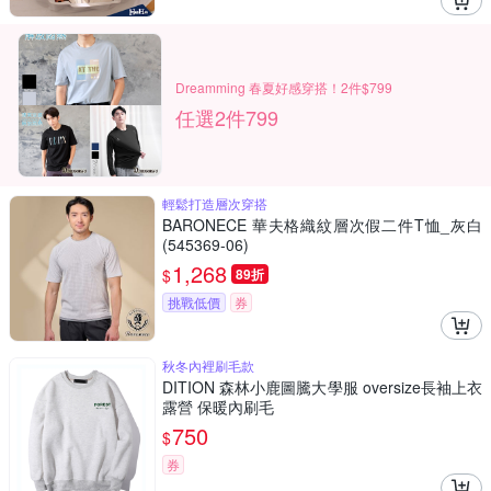
Dreamming 春夏好感穿搭！2件$799
任選2件799
輕鬆打造層次穿搭
BARONECE 華夫格織紋層次假二件T恤_灰白
(545369-06)
1,268
$
89折
挑戰低價
券
秋冬內裡刷毛款
DITION 森林小鹿圖騰大學服 oversize長袖上衣
露營 保暖內刷毛
750
$
券