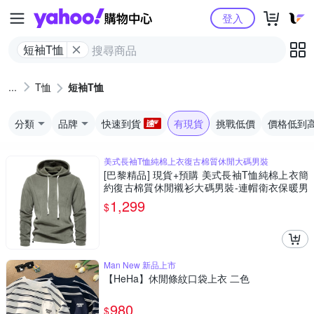
Yahoo購物中心
登入
短袖T恤
T恤
短袖T恤
分類
品牌
快速到貨
有現貨
挑戰低價
價格低到
美式長袖T恤純棉上衣復古棉質休閒大碼男裝
[巴黎精品] 現貨+預購 美式長袖T恤純棉上衣簡
約復古棉質休閒襯衫大碼男裝-連帽衛衣保暖男
上衣4色a1kz60
1,299
$
Man New 新品上市
【HeHa】休閒條紋口袋上衣 二色
980
$