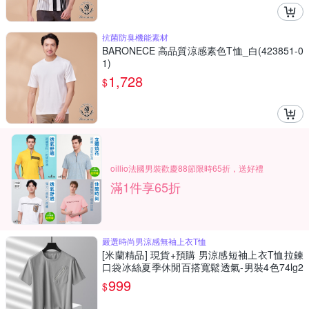
抗菌防臭機能素材
BARONECE 高品質涼感素色T恤_白(423851-0
1)
1,728
$
oillio法國男裝歡慶88節限時65折，送好禮
滿1件享65折
嚴選時尚男涼感無袖上衣T恤
[米蘭精品] 現貨+預購 男涼感短袖上衣T恤拉鍊
口袋冰絲夏季休閒百搭寬鬆透氣-男裝4色74lg2
1
999
$