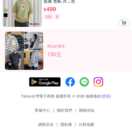
親膚 透氣-共二色
499
$
活動
券
商品折價券
150元
Yahoo台灣電子商務 版權所有 © 2026 服務條款(
更新
)
客服中心
|
關於我們
|
購物須知
網路安全
|
隱私權
|
分類地圖