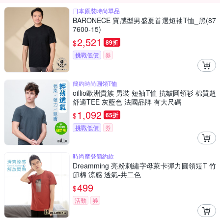
日本原裝時尚單品
BARONECE 質感型男盛夏首選短袖T恤_黑(87
7600-15)
2,521
$
89折
挑戰低價
券
簡約時尚圓領T恤
oillio歐洲貴族 男裝 短袖T恤 抗皺圓領衫 棉質超
舒適TEE 灰藍色 法國品牌 有大尺碼
1,092
$
65折
挑戰低價
券
時尚摩登簡約款
Dreamming 亮粉刺繡字母萊卡彈力圓領短T 竹
節棉 涼感 透氣-共二色
499
$
活動
券