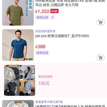
oillio歐洲貴族 男裝 棉柔圓領TEE 短袖T恤 經典
單品 綠色 法國品牌 有大尺碼
1,222
$
65折
挑戰低價
券
高質感舒適穿著
per-pcs 輕薄涼感圓領T_藍(PS1560)
388
$
挑戰低價
商品折價券
100元
嚴選夏季涼爽亞麻T恤
[米蘭精品] 亞麻T恤棉麻短袖上衣-棉麻中國風扇