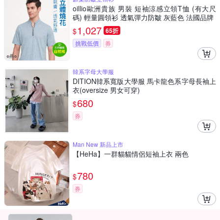
oillio歐洲貴族 男裝 短袖涼感立領T恤 (有大尺
碼) 輕量圓領衫 透氣彈力防皺 灰藍色 法國品牌
1,027
$
65折
挑戰低價
券
韓系字母大學服
DITION韓系寬版大學服 馬卡龍色系字母長袖上
衣(oversize 男女可穿)
680
$
券
Man New 新品上市
【HeHa】一群貓貓情侶短袖上衣 兩色
780
$
券