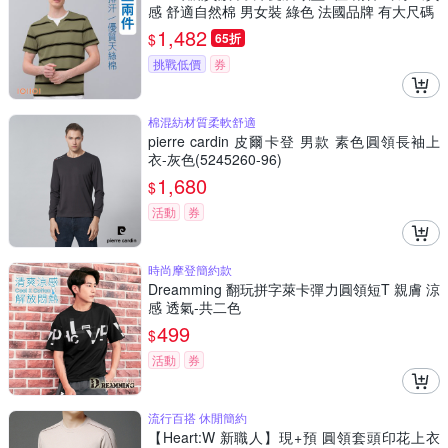
感 舒適自然棉 男女裝 綠色 法國品牌 有大尺碼
1,482
$
65折
挑戰低價
券
棉混紡材質柔軟舒適
pierre cardin 皮爾卡登 男款 素色圓領長袖上
衣-灰色(5245260-96)
1,680
$
活動
券
時尚摩登簡約款
Dreamming 翻玩拼字萊卡彈力圓領短T 親膚 涼
感 透氣-共二色
499
$
活動
券
流行百搭 休閒簡約
【Heart:W 新職人】現+預 圓領套頭印花上衣