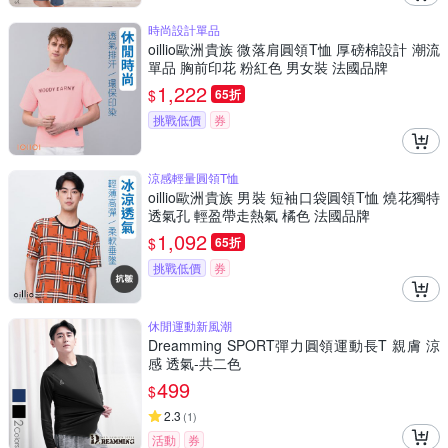
時尚設計單品
oillio歐洲貴族 微落肩圓領T恤 厚磅棉設計 潮流
單品 胸前印花 粉紅色 男女裝 法國品牌
1,222
$
65折
挑戰低價
券
涼感輕量圓領T恤
oillio歐洲貴族 男裝 短袖口袋圓領T恤 燒花獨特
透氣孔 輕盈帶走熱氣 橘色 法國品牌
1,092
$
65折
挑戰低價
券
休閒運動新風潮
Dreamming SPORT彈力圓領運動長T 親膚 涼
感 透氣-共二色
499
$
2.3
(
1
)
活動
券