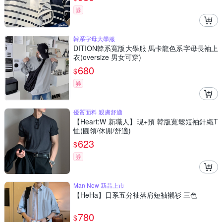
券
韓系字母大學服
DITION韓系寬版大學服 馬卡龍色系字母長袖上
衣(oversize 男女可穿)
680
$
券
優質面料 親膚舒適
【Heart:W 新職人】現+預 韓版寬鬆短袖針織T
恤(圓領/休閒/舒適)
623
$
券
Man New 新品上市
【HeHa】日系五分袖落肩短袖襯衫 三色
780
$