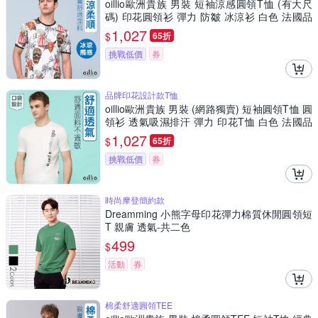
oillio歐洲貴族 男裝 短袖涼感圓領T恤 (有大尺
碼) 印花圓領衫 彈力 防皺 冰涼衫 白色 法國品
牌
1,027
$
65折
挑戰低價
券
品牌印花設計款T恤
oillio歐洲貴族 男裝 (網路獨賣) 短袖圓領T恤 圓
領衫 透氣吸濕排汗 彈力 印花T恤 白色 法國品
牌
1,027
$
65折
挑戰低價
券
時尚摩登簡約款
Dreamming 小熊字母印花彈力棉質休閒圓領短
T 親膚 透氣-共二色
499
$
活動
券
棉柔舒適圓領TEE