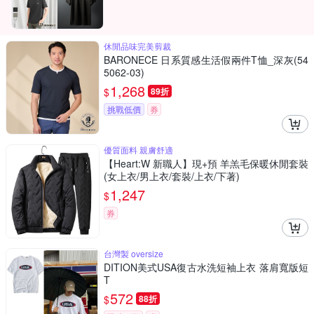
休閒品味完美剪裁
BARONECE 日系質感生活假兩件T恤_深灰(54
5062-03)
1,268
$
89折
挑戰低價
券
優質面料 親膚舒適
【Heart:W 新職人】現+預 羊羔毛保暖休閒套裝
(女上衣/男上衣/套裝/上衣/下著)
1,247
$
券
台灣製 oversize
DITION美式USA復古水洗短袖上衣 落肩寬版短
T
572
$
88折