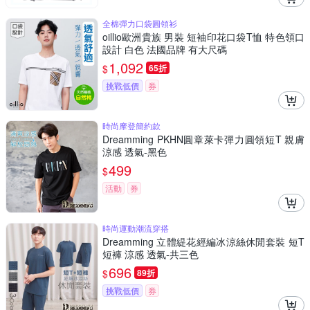
全棉彈力口袋圓領衫
oillio歐洲貴族 男裝 短袖印花口袋T恤 特色領口
設計 白色 法國品牌 有大尺碼
1,092
$
65折
挑戰低價
券
時尚摩登簡約款
Dreamming PKHN圓章萊卡彈力圓領短T 親膚
涼感 透氣-黑色
499
$
活動
券
時尚運動潮流穿搭
Dreamming 立體緹花經編冰涼絲休閒套裝 短T
短褲 涼感 透氣-共三色
696
$
89折
挑戰低價
券