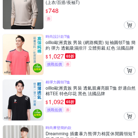
(上衣/百搭/長袖T)
748
$
券
時尚設計款T恤
oillio歐洲貴族 男裝 (網路獨賣) 短袖圓領T恤 簡
約 彈力 透氣吸濕排汗 立體剪裁 紅色 法國品牌
1,027
$
65折
挑戰低價
券
棉彈力圓領T恤
oillio歐洲貴族 男裝 透氣親膚亮眼T恤 舒適自然
棉TEE 特色印花 黑色 法國品牌
1,092
$
65折
挑戰低價
券
時尚摩登簡約款
Dreamming 插畫暴力熊彈力棉質休閒圓領短T