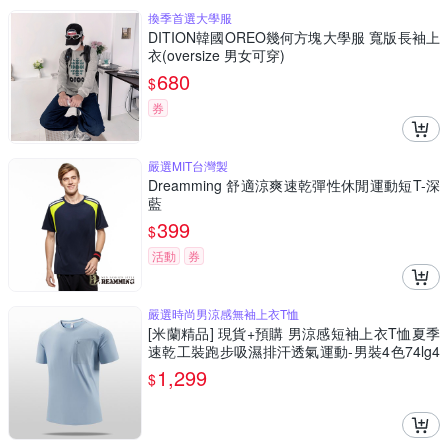
換季首選大學服
DITION韓國OREO幾何方塊大學服 寬版長袖上
衣(oversize 男女可穿)
680
$
券
嚴選MIT台灣製
Dreamming 舒適涼爽速乾彈性休閒運動短T-深
藍
399
$
活動
券
嚴選時尚男涼感無袖上衣T恤
[米蘭精品] 現貨+預購 男涼感短袖上衣T恤夏季
速乾工裝跑步吸濕排汗透氣運動-男裝4色74lg4
4
1,299
$