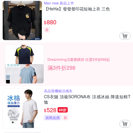
Man new 新品上市
【HeHa】發發發印花短袖上衣 三色
880
$
券
Dreamming涼夏樂購節 任選3件$599起
滿3件折298
高品質機能涼感衣
CS衣舖 頂級SORONA布 涼感冰絲 降溫短棉T
恤
528
$
89折
挑戰低價
券