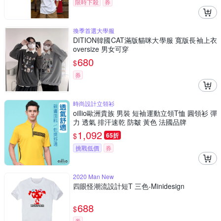
限時下殺
券
換季首選大學服
DITION韓國CAT滿版貓咪大學服 寬版長袖上衣
oversize 男女可穿
680
$
券
時尚設計立領衫
oillio歐洲貴族 男裝 短袖運動立領T恤 圓領衫 彈
力 透氣 排汗速乾 防皺 黃色 法國品牌
1,092
$
65折
挑戰低價
券
2020 Man New
四眼怪潮流設計短T 三色-Minidesign
688
$
券