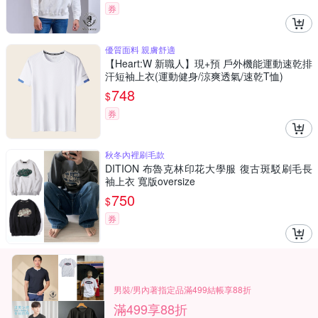
券
優質面料 親膚舒適
【Heart:W 新職人】現+預 戶外機能運動速乾排
汗短袖上衣(運動健身/涼爽透氣/速乾T恤)
748
$
券
秋冬內裡刷毛款
DITION 布魯克林印花大學服 復古斑駁刷毛長
袖上衣 寬版oversize
750
$
券
男裝/男內著指定品滿499結帳享88折
滿499享88折