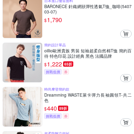
日本進口優質面料
BARONECE 針織網狀彈性透氣T恤_咖啡(5407
03-07)
1,790
$
簡約設計單品
oillio歐洲貴族 男裝 短袖超柔自然棉T恤 簡約百
待 特色印花 設計經典 黑色 法國品牌
1,222
$
65折
挑戰低價
券
時尚摩登簡約款
Dreamming WASTE萊卡彈力長袖圓領T-共二
色
440
$
89折
挑戰低價
券
超柔防皺立領衫