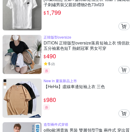
子刺繡男裝父親節禮物2色73xf23
1,799
$
正韓版型oversize
DITION 正韓版型oversize落肩短袖上衣 情侶款
五分袖素色短T 熱銷冠軍 男女可穿
490
$
5
(
2
)
券
New in 夏裝新品上市
【HeHa】虛線車邊短袖上衣 三色
980
$
券
造型兩件式穿搭
oillio歐洲貴族 男裝 雙層領型T恤 兩件式 穿出質