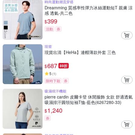
時尚運動潮流穿搭
Dreamming 質感率性彈力冰絲運動短T 親膚 涼
感 透氣-共二色
399
$
活動
券
現貨
現貨出清【HeHa】連帽薄款外套 三色
687
$
89折
5
(
1
)
限時下殺
券
吸濕排汗機能
pierre cardin 皮爾卡登 休閒服飾 女款 舒適透氣
吸濕排汗圓領短袖T恤-藍色(6267280-33)
1,240
$
券