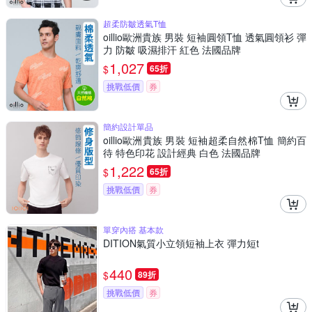
超柔防皺透氣T恤
oillio歐洲貴族 男裝 短袖圓領T恤 透氣圓領衫 彈
力 防皺 吸濕排汗 紅色 法國品牌
1,027
$
65折
挑戰低價
券
簡約設計單品
oillio歐洲貴族 男裝 短袖超柔自然棉T恤 簡約百
待 特色印花 設計經典 白色 法國品牌
1,222
$
65折
挑戰低價
券
單穿內搭 基本款
DITION氣質小立領短袖上衣 彈力短t
440
$
89折
挑戰低價
券