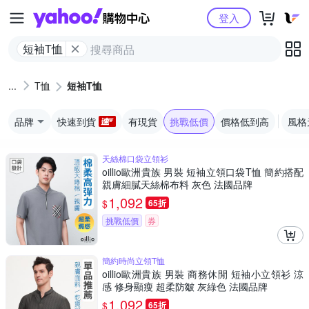
Yahoo購物中心
登入
短袖T恤
T恤
短袖T恤
品牌
快速到貨
有現貨
挑戰低價
價格低到高
風格
天絲棉口袋立領衫
oillio歐洲貴族 男裝 短袖立領口袋T恤 簡約搭配
親膚細膩天絲棉布料 灰色 法國品牌
1,092
$
65折
挑戰低價
券
簡約時尚立領T恤
oillio歐洲貴族 男裝 商務休閒 短袖小立領衫 涼
感 修身顯瘦 超柔防皺 灰綠色 法國品牌
1,092
$
65折