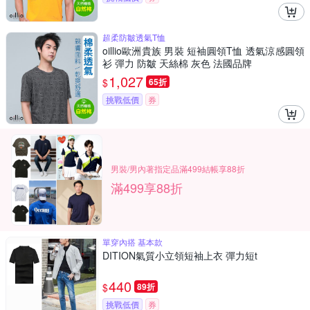
超柔防皺透氣T恤
oillio歐洲貴族 男裝 短袖圓領T恤 透氣涼感圓領
衫 彈力 防皺 天絲棉 灰色 法國品牌
1,027
$
65折
挑戰低價
券
男裝/男內著指定品滿499結帳享88折
滿499享88折
單穿內搭 基本款
DITION氣質小立領短袖上衣 彈力短t
440
$
89折
挑戰低價
券