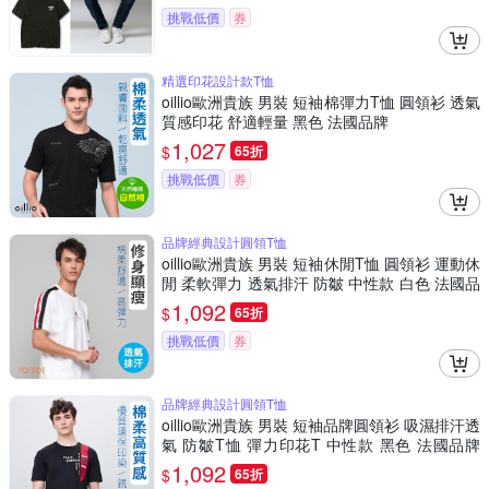
挑戰低價
券
精選印花設計款T恤
oillio歐洲貴族 男裝 短袖棉彈力T恤 圓領衫 透氣
質感印花 舒適輕量 黑色 法國品牌
1,027
$
65折
挑戰低價
券
品牌經典設計圓領T恤
oillio歐洲貴族 男裝 短袖休閒T恤 圓領衫 運動休
閒 柔軟彈力 透氣排汗 防皺 中性款 白色 法國品
牌
1,092
$
65折
挑戰低價
券
品牌經典設計圓領T恤
oillio歐洲貴族 男裝 短袖品牌圓領衫 吸濕排汗透
氣 防皺T恤 彈力印花T 中性款 黑色 法國品牌
有大尺碼
1,092
$
65折