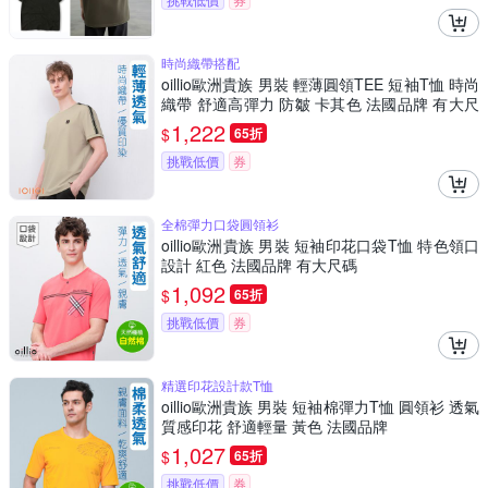
時尚織帶搭配
oillio歐洲貴族 男裝 輕薄圓領TEE 短袖T恤 時尚
織帶 舒適高彈力 防皺 卡其色 法國品牌 有大尺
碼
1,222
$
65折
挑戰低價
券
全棉彈力口袋圓領衫
oillio歐洲貴族 男裝 短袖印花口袋T恤 特色領口
設計 紅色 法國品牌 有大尺碼
1,092
$
65折
挑戰低價
券
精選印花設計款T恤
oillio歐洲貴族 男裝 短袖棉彈力T恤 圓領衫 透氣
質感印花 舒適輕量 黃色 法國品牌
1,027
$
65折
挑戰低價
券