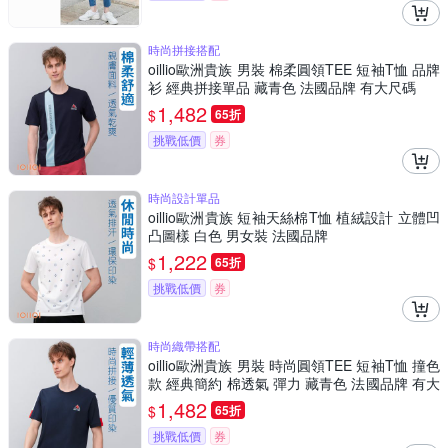
時尚拼接搭配
oillio歐洲貴族 男裝 棉柔圓領TEE 短袖T恤 品牌
衫 經典拼接單品 藏青色 法國品牌 有大尺碼
1,482
$
65折
挑戰低價
券
時尚設計單品
oillio歐洲貴族 短袖天絲棉T恤 植絨設計 立體凹
凸圖樣 白色 男女裝 法國品牌
1,222
$
65折
挑戰低價
券
時尚織帶搭配
oillio歐洲貴族 男裝 時尚圓領TEE 短袖T恤 撞色
款 經典簡約 棉透氣 彈力 藏青色 法國品牌 有大
尺碼
1,482
$
65折
挑戰低價
券