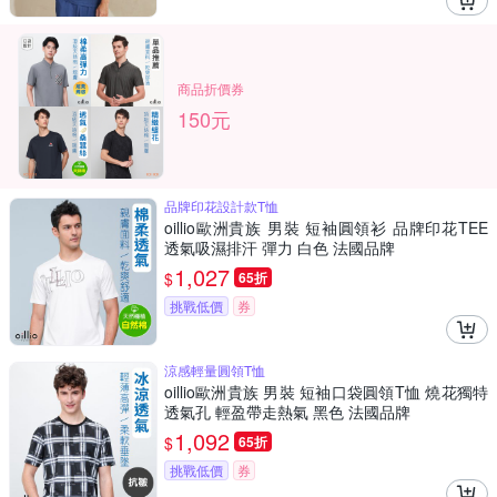
商品折價券
150元
品牌印花設計款T恤
oillio歐洲貴族 男裝 短袖圓領衫 品牌印花TEE
透氣吸濕排汗 彈力 白色 法國品牌
1,027
$
65折
挑戰低價
券
涼感輕量圓領T恤
oillio歐洲貴族 男裝 短袖口袋圓領T恤 燒花獨特
透氣孔 輕盈帶走熱氣 黑色 法國品牌
1,092
$
65折
挑戰低價
券