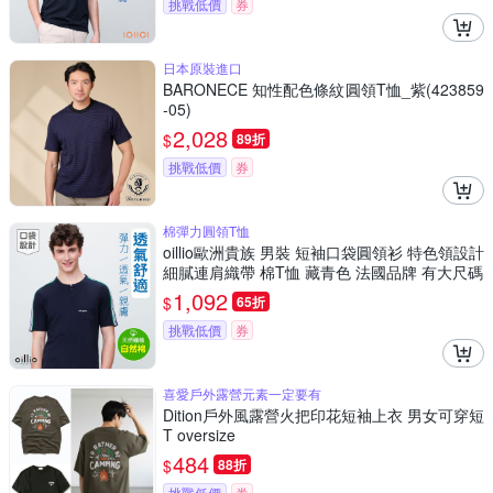
挑戰低價
券
日本原裝進口
BARONECE 知性配色條紋圓領T恤_紫(423859
-05)
2,028
$
89折
挑戰低價
券
棉彈力圓領T恤
oillio歐洲貴族 男裝 短袖口袋圓領衫 特色領設計
細膩連肩織帶 棉T恤 藏青色 法國品牌 有大尺碼
1,092
$
65折
挑戰低價
券
喜愛戶外露營元素一定要有
Dition戶外風露營火把印花短袖上衣 男女可穿短
T oversize
484
$
88折
挑戰低價
券