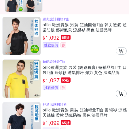
經典設計圓領T恤
oillio 歐洲貴族 男裝 短袖圓領T恤 彈力透氣 超
柔防皺 藝術氣息 涼感衫 黑色 法國品牌
1,092
$
65折
挑戰低價
券
時尚設計款T恤
oillio歐洲貴族 男裝 (網路獨賣) 短袖品牌T恤 口
袋T恤 圓領衫 透氣排汗 彈力 黃色 法國品牌
1,027
$
65折
挑戰低價
券
舒適涼感圓領衫
oillio 歐洲貴族 男裝 短袖輕量T恤 圓領衫 涼感
天絲棉 柔軟 透氣防皺 黑色 法國品牌
1,092
$
65折