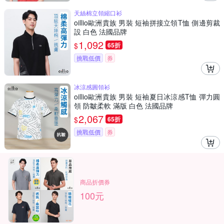
天絲棉立領縮口衫
oillio歐洲貴族 男裝 短袖拼接立領T恤 側邊剪裁
設 白色 法國品牌
1,092
$
65折
挑戰低價
券
冰涼感圓領衫
oillio歐洲貴族 男裝 短袖夏日冰涼感T恤 彈力圓
領 防皺柔軟 滿版 白色 法國品牌
2,067
$
65折
挑戰低價
券
商品折價券
100元