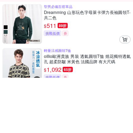
型男必備百搭單品
Dreamming 山形玩色字母萊卡彈力長袖圓領T-
共二色
511
$
89折
挑戰低價
券
輕量涼感圓領T恤
oillio歐洲貴族 男裝 透氣圓領T恤 燒花獨特透氣
孔 超柔防皺 米黃色 法國品牌 有大尺碼
1,092
$
65折
挑戰低價
券
棉彈力圓領T恤
oillio歐洲貴族 男裝 短袖口袋T恤 舒適自然棉TE
E 透氣輕盈 白色 法國品牌
1,092
$
65折
挑戰低價
券