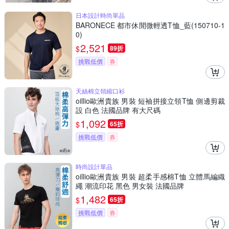
日本設計時尚單品
BARONECE 都市休閒微輕透T恤_藍(150710-1
0)
2,521
$
89折
挑戰低價
券
天絲棉立領縮口衫
oillio歐洲貴族 男裝 短袖拼接立領T恤 側邊剪裁
設 白色 法國品牌 有大尺碼
1,092
$
65折
挑戰低價
券
時尚設計單品
oillio歐洲貴族 男裝 超柔手感棉T恤 立體馬編織
繩 潮流印花 黑色 男女裝 法國品牌
1,482
$
65折
挑戰低價
券