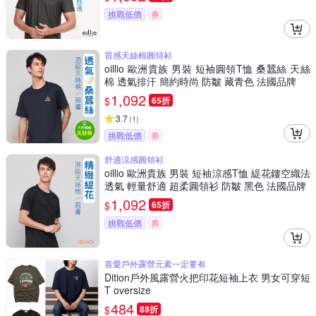
挑戰低價
券
質感天絲棉圓領衫
oillio 歐洲貴族 男裝 短袖圓領T恤 桑蠶絲 天絲
棉 透氣排汗 簡約時尚 防皺 藏青色 法國品牌
1,092
$
65折
3.7
(
1
)
挑戰低價
券
舒適涼感圓領衫
oillio 歐洲貴族 男裝 短袖涼感T恤 緹花鏤空織法
透氣 輕量舒適 超柔圓領衫 防皺 黑色 法國品牌
1,092
$
65折
挑戰低價
券
喜愛戶外露營元素一定要有
Dition戶外風露營火把印花短袖上衣 男女可穿短
T oversize
484
$
88折