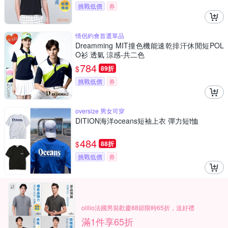
挑戰低價
券
情侶約會首選單品
Dreamming MIT撞色機能速乾排汗休閒短POL
O衫 透氣 涼感-共二色
784
$
89折
挑戰低價
券
oversize 男女可穿
DITION海洋oceans短袖上衣 彈力短t恤
484
$
88折
挑戰低價
券
oillio法國男裝歡慶88節限時65折，送好禮
滿1件享65折