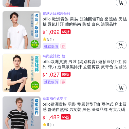
質感天絲棉圓領衫
oillio 歐洲貴族 男裝 短袖圓領T恤 桑蠶絲 天絲
棉 透氣排汗 簡約時尚 防皺 白色 法國品牌
1,092
$
65折
5
(
1
)
挑戰低價
券
時尚設計款T恤
oillio歐洲貴族 男裝 (網路獨賣) 短袖圓領T恤 簡
約 彈力 透氣吸濕排汗 立體剪裁 藏青色 法國品
牌
1,027
$
65折
挑戰低價
券
造型兩件式穿搭
oillio歐洲貴族 男裝 雙層領型T恤 兩件式 穿出質
感 舒適自然棉 男女裝 黑色 法國品牌 有大尺碼
1,482
$
65折
5
(
1
)