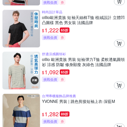
挑戰低價
券
時尚設計單品
oillio歐洲貴族 短袖天絲棉T恤 植絨設計 立體凹
凸圖樣 黑色 男女裝 法國品牌
1,222
$
65折
挑戰低價
券
舒適涼感圓領衫
oillio 歐洲貴族 男裝 短袖彈力T恤 柔軟透氣圓領
衫 涼感 防皺 修身顯瘦 灰綠色 法國品牌
1,092
$
65折
挑戰低價
券
台灣專櫃服飾品牌推薦
YVONNE 男裝 | 跳色剪接短袖上衣-深藍M
1,282
$
89折
挑戰低價
券