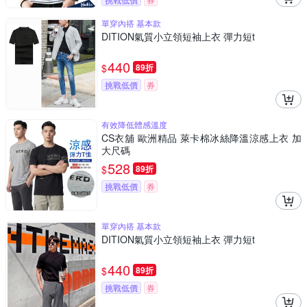
單穿內搭 基本款
DITION氣質小立領短袖上衣 彈力短t
440
$
89折
挑戰低價
券
有效降低體感溫度
CS衣舖 歐洲精品 萊卡棉冰絲降溫涼感上衣 加
大尺碼
528
$
89折
挑戰低價
券
單穿內搭 基本款
DITION氣質小立領短袖上衣 彈力短t
440
$
89折
挑戰低價
券