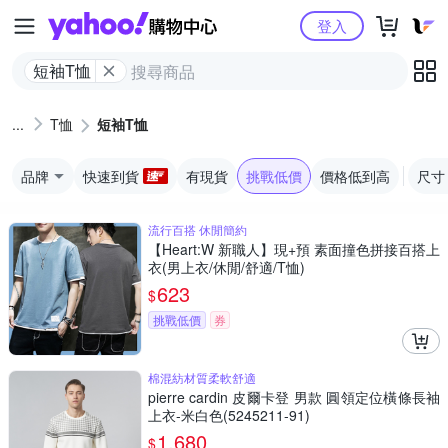
Yahoo購物中心
登入
短袖T恤
T恤
短袖T恤
品牌
快速到貨
有現貨
挑戰低價
價格低到高
尺寸
流行百搭 休閒簡約
【Heart:W 新職人】現+預 素面撞色拼接百搭上
衣(男上衣/休閒/舒適/T恤)
623
$
挑戰低價
券
棉混紡材質柔軟舒適
pierre cardin 皮爾卡登 男款 圓領定位橫條長袖
上衣-米白色(5245211-91)
1,680
$