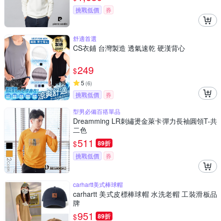
挑戰低價
券
舒適首選
CS衣鋪 台灣製造 透氣速乾 硬漢背心
249
$
5
(
6
)
挑戰低價
券
型男必備百搭單品
Dreamming LR刺繡燙金萊卡彈力長袖圓領T-共
二色
511
$
89折
挑戰低價
券
carhartt美式棒球帽
carhartt 美式皮標棒球帽 水洗老帽 工裝滑板品
牌
951
$
89折