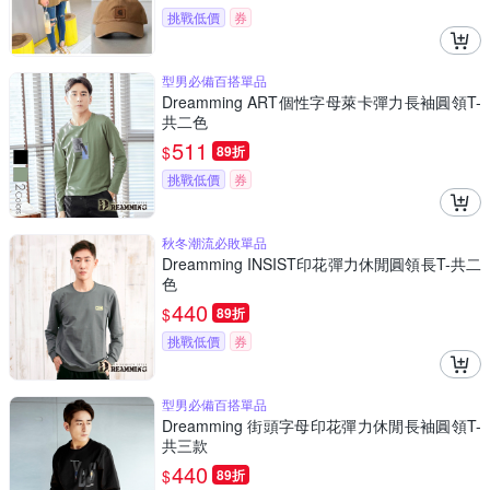
挑戰低價
券
型男必備百搭單品
Dreamming ART個性字母萊卡彈力長袖圓領T-
共二色
511
$
89折
挑戰低價
券
秋冬潮流必敗單品
Dreamming INSIST印花彈力休閒圓領長T-共二
色
440
$
89折
挑戰低價
券
型男必備百搭單品
Dreamming 街頭字母印花彈力休閒長袖圓領T-
共三款
440
$
89折