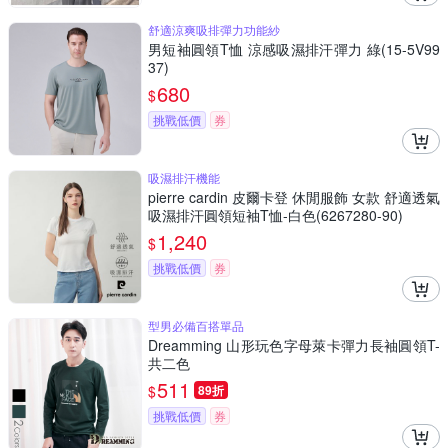
舒適涼爽吸排彈力功能紗
男短袖圓領T恤 涼感吸濕排汗彈力 綠(15-5V99
37)
680
$
挑戰低價
券
吸濕排汗機能
pierre cardin 皮爾卡登 休閒服飾 女款 舒適透氣
吸濕排汗圓領短袖T恤-白色(6267280-90)
1,240
$
挑戰低價
券
型男必備百搭單品
Dreamming 山形玩色字母萊卡彈力長袖圓領T-
共二色
511
$
89折
挑戰低價
券