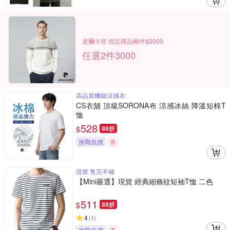
皮爾卡登 指定商品兩件$3000
任選2件3000
高品質機能涼感衣
CS衣舖 頂級SORONA布 涼感冰絲 降溫短棉T
恤
528
$
89折
挑戰低價
券
現貨 售完不補
【Mini嚴選】現貨 經典細條紋短袖T恤 二色
511
$
89折
4
(
1
)
挑戰低價
券