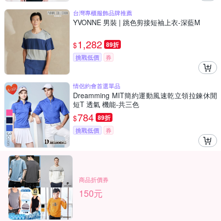
台灣專櫃服飾品牌推薦
YVONNE 男裝 | 跳色剪接短袖上衣-深藍M
1,282
$
89折
挑戰低價
券
情侶約會首選單品
Dreamming MIT簡約運動風速乾立領拉鍊休閒
短T 透氣 機能-共三色
784
$
89折
挑戰低價
券
商品折價券
150元