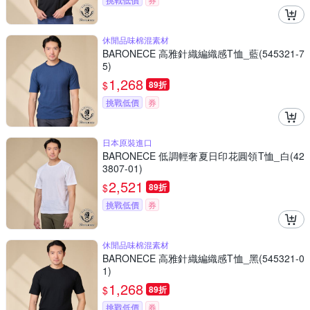
休閒品味棉混素材
BARONECE 高雅針織編織感T恤_藍(545321-7
5)
1,268
$
89折
挑戰低價
券
日本原裝進口
BARONECE 低調輕奢夏日印花圓領T恤_白(42
3807-01)
2,521
$
89折
挑戰低價
券
休閒品味棉混素材
BARONECE 高雅針織編織感T恤_黑(545321-0
1)
1,268
$
89折
挑戰低價
券