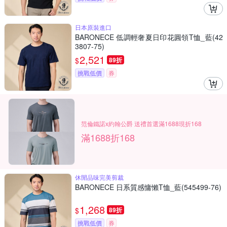
日本原裝進口
BARONECE 低調輕奢夏日印花圓領T恤_藍(42
3807-75)
2,521
$
89折
挑戰低價
券
范倫鐵諾x約翰公爵 送禮首選滿1688現折168
滿1688折168
休閒品味完美剪裁
BARONECE 日系質感慵懶T恤_藍(545499-76)
1,268
$
89折
挑戰低價
券