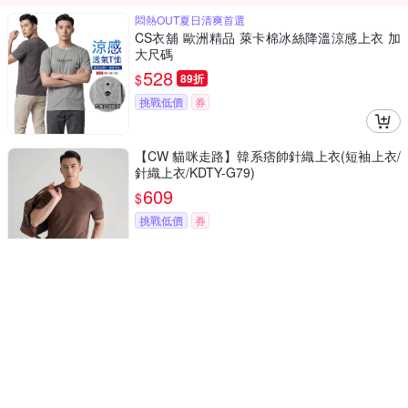
悶熱OUT夏日清爽首選
CS衣舖 歐洲精品 萊卡棉冰絲降溫涼感上衣 加
大尺碼
528
$
89折
挑戰低價
券
【CW 貓咪走路】韓系痞帥針織上衣(短袖上衣/
針織上衣/KDTY-G79)
609
$
挑戰低價
券
時尚運動潮流穿搭
Dreamming 冰爽彈力排汗立領拉鍊運動上衣 短
T 抗UV 透氣-共四色
511
$
89折
挑戰低價
券