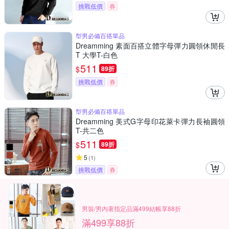
挑戰低價
券
型男必備百搭單品
Dreamming 素面百搭立體字母彈力圓領休閒長
T 大學T-白色
511
$
89折
挑戰低價
券
型男必備百搭單品
Dreamming 美式G字母印花萊卡彈力長袖圓領
T-共二色
511
$
89折
5
(
1
)
挑戰低價
券
男裝/男內著指定品滿499結帳享88折
滿499享88折