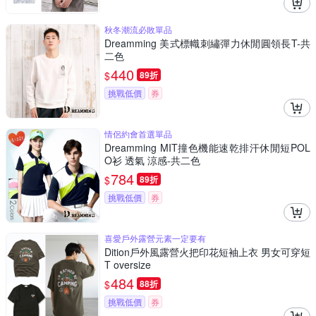
秋冬潮流必敗單品
Dreamming 美式標幟刺繡彈力休閒圓領長T-共
二色
440
$
89折
挑戰低價
券
情侶約會首選單品
Dreamming MIT撞色機能速乾排汗休閒短POL
O衫 透氣 涼感-共二色
784
$
89折
挑戰低價
券
喜愛戶外露營元素一定要有
Dition戶外風露營火把印花短袖上衣 男女可穿短
T oversize
484
$
88折
挑戰低價
券