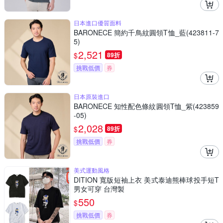
日本進口優質面料
BARONECE 簡約千鳥紋圓領T恤_藍(423811-7
5)
2,521
$
89折
挑戰低價
券
日本原裝進口
BARONECE 知性配色條紋圓領T恤_紫(423859
-05)
2,028
$
89折
挑戰低價
券
美式運動風格
DITION 寬版短袖上衣 美式泰迪熊棒球投手短T
男女可穿 台灣製
550
$
挑戰低價
券