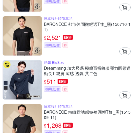
挑戰低價
券
日本設計時尚單品
BARONECE 都市休閒微輕透T恤_黑(150710-1
1)
2,521
$
89折
挑戰低價
券
熱銷 BigSize
Dreamming 加大尺碼 極簡百搭蜂巢彈力圓領運
動長T 親膚 涼感 透氣-共二色
511
$
89折
挑戰低價
券
日本設計時尚單品
BARONECE 精緻鬆弛感短袖圓領T恤_黑(1515
09-11)
1,268
$
89折
挑戰低價
券