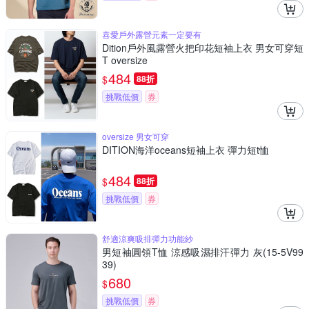
喜愛戶外露營元素一定要有
Dition戶外風露營火把印花短袖上衣 男女可穿短
T oversize
484
$
88折
挑戰低價
券
oversize 男女可穿
DITION海洋oceans短袖上衣 彈力短t恤
484
$
88折
挑戰低價
券
舒適涼爽吸排彈力功能紗
男短袖圓領T恤 涼感吸濕排汗彈力 灰(15-5V99
39)
680
$
挑戰低價
券