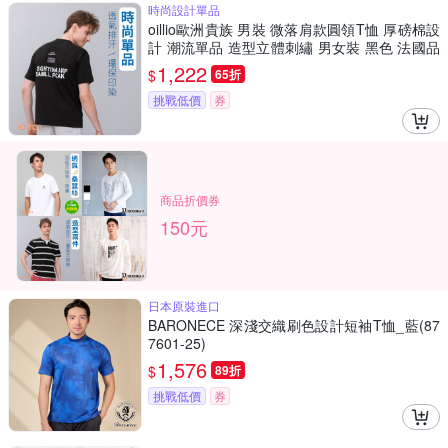
時尚設計單品
oillio歐洲貴族 男裝 微落肩款圓領T恤 厚磅棉設
計 潮流單品 造型立體刺繡 男女裝 黑色 法國品
牌
1,222
$
65折
挑戰低價
券
商品折價券
150元
日本原裝進口
BARONECE 深淺交織刷色設計短袖T恤_藍(87
7601-25)
1,576
$
89折
挑戰低價
券