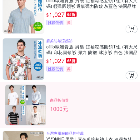
oillio歐洲貴族 男裝 短袖涼感立領T恤 (有大尺
碼) 輕量圓領衫 透氣彈力防皺 灰藍色 法國品牌
1,027
$
65折
挑戰低價
券
超柔防皺涼感衫
oillio歐洲貴族 男裝 短袖涼感圓領T恤 (有大尺
碼) 印花圓領衫 彈力 防皺 冰涼衫 白色 法國品
牌
1,027
$
65折
挑戰低價
券
商品折價券
1000元
台灣專櫃服飾品牌推薦
YVONNE 男裝 | 素色剪接短袖上衣-迷霧灰M