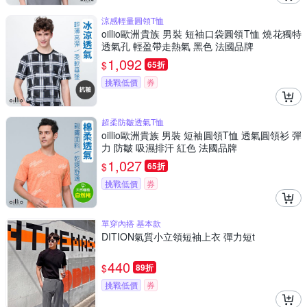
涼感輕量圓領T恤
oillio歐洲貴族 男裝 短袖口袋圓領T恤 燒花獨特
透氣孔 輕盈帶走熱氣 黑色 法國品牌
1,092
$
65折
挑戰低價
券
超柔防皺透氣T恤
oillio歐洲貴族 男裝 短袖圓領T恤 透氣圓領衫 彈
力 防皺 吸濕排汗 紅色 法國品牌
1,027
$
65折
挑戰低價
券
單穿內搭 基本款
DITION氣質小立領短袖上衣 彈力短t
440
$
89折
挑戰低價
券