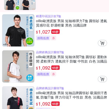
精選印花設計款T恤
oillio歐洲貴族 男裝 短袖棉彈力T恤 圓領衫 透氣
質感印花 舒適輕量 黑色 法國品牌
1,027
$
65折
挑戰低價
券
品牌經典設計圓領T恤
oillio歐洲貴族 男裝 短袖休閒T恤 圓領衫 運動休
閒 柔軟彈力 透氣排汗 防皺 中性款 白色 法國品
牌
1,092
$
65折
挑戰低價
券
品牌經典設計圓領T恤
oillio歐洲貴族 男裝 短袖品牌圓領衫 吸濕排汗透
氣 防皺T恤 彈力印花T 中性款 黑色 法國品牌
有大尺碼
1,092
$
65折