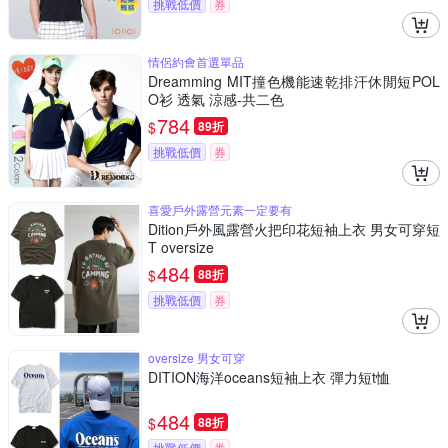
挑戰低價
券
情侶約會首選單品
Dreamming MIT撞色機能速乾排汗休閒短POL
O衫 透氣 涼感-共二色
784
$
89折
挑戰低價
券
喜愛戶外露營元素一定要有
Dition戶外風露營火把印花短袖上衣 男女可穿短
T oversize
484
$
88折
挑戰低價
券
oversize 男女可穿
DITION海洋oceans短袖上衣 彈力短t恤
484
$
88折
挑戰低價
券