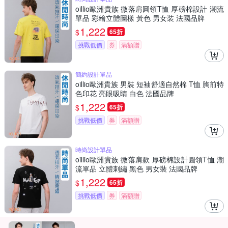
oillio歐洲貴族 微落肩圓領T恤 厚磅棉設計 潮流
單品 彩繪立體圖樣 黃色 男女裝 法國品牌
1,222
$
65折
挑戰低價
券
滿額贈
簡約設計單品
oillio歐洲貴族 男裝 短袖舒適自然棉 T恤 胸前特
色印花 亮眼吸睛 白色 法國品牌
1,222
$
65折
挑戰低價
券
滿額贈
時尚設計單品
oillio歐洲貴族 微落肩款 厚磅棉設計圓領T恤 潮
流單品 立體刺繡 黑色 男女裝 法國品牌
1,222
$
65折
挑戰低價
券
滿額贈