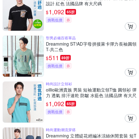
設計 紅色 法國品牌 有大尺碼
1,092
$
65折
挑戰低價
券
型男必備百搭單品
Dreamming ST!AD字母拼接萊卡彈力長袖圓領
T-共二色
511
$
89折
挑戰低價
券
時尚設計立領衫
oillio歐洲貴族 男裝 短袖運動立領T恤 圓領衫 彈
力 透氣 排汗速乾 防皺 水藍色 法國品牌 有大尺
碼
1,092
$
65折
挑戰低價
券
時尚運動潮流穿搭
Dreamming 立體緹花經編冰涼絲休閒套裝 短T