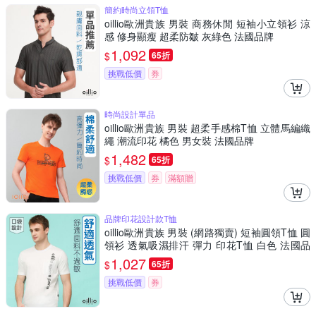
簡約時尚立領T恤
oillio歐洲貴族 男裝 商務休閒 短袖小立領衫 涼
感 修身顯瘦 超柔防皺 灰綠色 法國品牌
1,092
$
65折
挑戰低價
券
時尚設計單品
oillio歐洲貴族 男裝 超柔手感棉T恤 立體馬編織
繩 潮流印花 橘色 男女裝 法國品牌
1,482
$
65折
挑戰低價
券
滿額贈
品牌印花設計款T恤
oillio歐洲貴族 男裝 (網路獨賣) 短袖圓領T恤 圓
領衫 透氣吸濕排汗 彈力 印花T恤 白色 法國品
牌
1,027
$
65折
挑戰低價
券