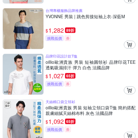
台灣專櫃服飾品牌推薦
YVONNE 男裝 | 跳色剪接短袖上衣-深藍M
1,282
$
89折
挑戰低價
券
品牌印花設計款T恤
oillio歐洲貴族 男裝 短袖圓領衫 品牌印花TEE
透氣吸濕排汗 彈力 白色 法國品牌
1,027
$
65折
挑戰低價
券
天絲棉口袋立領衫
oillio歐洲貴族 男裝 短袖立領口袋T恤 簡約搭配
親膚細膩天絲棉布料 灰色 法國品牌
1,092
$
65折
挑戰低價
券