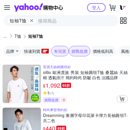
Yahoo購物中心
登入
短袖T恤
T恤
短袖T恤
品牌
快速到貨
有現貨
挑戰低價
價格低到高
風格
質感天絲棉圓領衫
oillio 歐洲貴族 男裝 短袖圓領T恤 桑蠶絲 天絲
棉 透氣排汗 簡約時尚 防皺 白色 法國品牌
1,092
$
65折
5
(
1
)
挑戰低價
券
時尚摩登簡約款
Dreamming 漸層字母印花萊卡彈力長袖圓領T-
共二色
440
$
89折