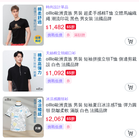
時尚設計單品
oillio歐洲貴族 男裝 超柔手感棉T恤 立體馬編織
繩 潮流印花 黑色 男女裝 法國品牌
1,482
$
65折
挑戰低價
券
滿額贈
天絲棉立領縮口衫
oillio歐洲貴族 男裝 短袖拼接立領T恤 側邊剪裁
設 白色 法國品牌
1,092
$
65折
挑戰低價
券
冰涼感圓領衫
oillio歐洲貴族 男裝 短袖夏日冰涼感T恤 彈力圓
領 防皺柔軟 滿版 白色 法國品牌
2,067
$
65折
挑戰低價
券