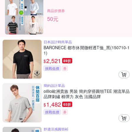
商品折價券
50元
日本設計時尚單品
BARONECE 都市休閒微輕透T恤_黑(150710-1
1)
2,521
$
89折
挑戰低價
券
簡約設計單品
oillio歐洲貴族 男裝 簡約穿搭圓領TEE 潮流單品
品牌刺繡 棉彈力 灰色 法國品牌
1,482
$
65折
挑戰低價
券
舒適涼感圓領衫