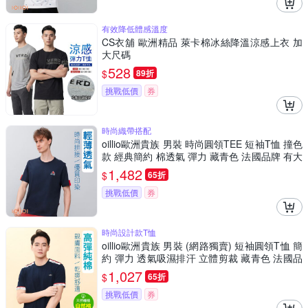
有效降低體感溫度
CS衣舖 歐洲精品 萊卡棉冰絲降溫涼感上衣 加
大尺碼
528
$
89折
挑戰低價
券
時尚織帶搭配
oillio歐洲貴族 男裝 時尚圓領TEE 短袖T恤 撞色
款 經典簡約 棉透氣 彈力 藏青色 法國品牌 有大
尺碼
1,482
$
65折
挑戰低價
券
時尚設計款T恤
oillio歐洲貴族 男裝 (網路獨賣) 短袖圓領T恤 簡
約 彈力 透氣吸濕排汗 立體剪裁 藏青色 法國品
牌
1,027
$
65折
挑戰低價
券