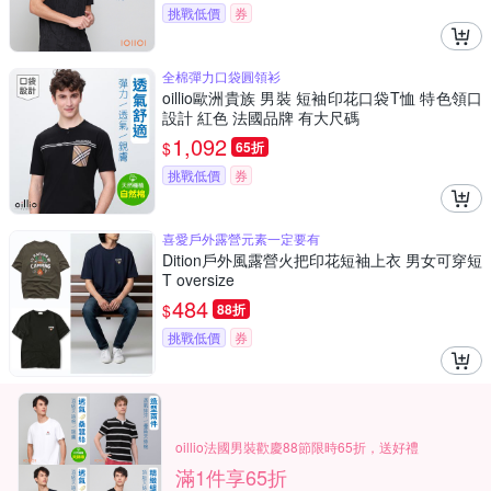
挑戰低價
券
全棉彈力口袋圓領衫
oillio歐洲貴族 男裝 短袖印花口袋T恤 特色領口
設計 紅色 法國品牌 有大尺碼
1,092
$
65折
挑戰低價
券
喜愛戶外露營元素一定要有
Dition戶外風露營火把印花短袖上衣 男女可穿短
T oversize
484
$
88折
挑戰低價
券
oillio法國男裝歡慶88節限時65折，送好禮
滿1件享65折