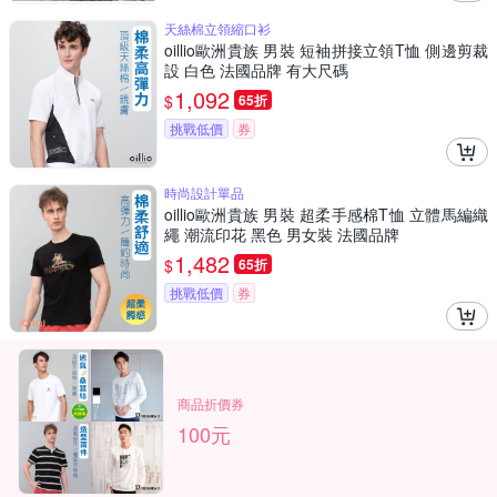
天絲棉立領縮口衫
oillio歐洲貴族 男裝 短袖拼接立領T恤 側邊剪裁
設 白色 法國品牌 有大尺碼
1,092
$
65折
挑戰低價
券
時尚設計單品
oillio歐洲貴族 男裝 超柔手感棉T恤 立體馬編織
繩 潮流印花 黑色 男女裝 法國品牌
1,482
$
65折
挑戰低價
券
商品折價券
100元