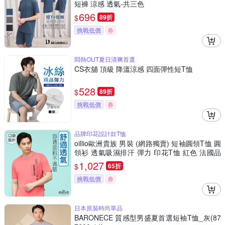
短褲 涼感 透氣-共三色
696
$
89折
挑戰低價
券
悶熱OUT夏日清爽首選
CS衣舖 頂級 降溫涼感 四面彈性短T恤
528
$
89折
挑戰低價
券
品牌印花設計款T恤
oillio歐洲貴族 男裝 (網路獨賣) 短袖圓領T恤 圓
領衫 透氣吸濕排汗 彈力 印花T恤 紅色 法國品
牌
1,027
$
65折
挑戰低價
券
日本原裝時尚單品
BARONECE 質感型男盛夏首選短袖T恤_灰(87