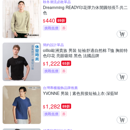
秋冬潮流必敗單品
Dreamming READY印花彈力休閒圓領長T-共二
色
440
$
89折
挑戰低價
券
簡約設計單品
oillio歐洲貴族 男裝 短袖舒適自然棉 T恤 胸前特
色印花 亮眼吸睛 黑色 法國品牌
1,222
$
65折
挑戰低價
券
台灣專櫃服飾品牌推薦
YVONNE 男裝 | 素色剪接短袖上衣-深藍M
1,282
$
89折
挑戰低價
券