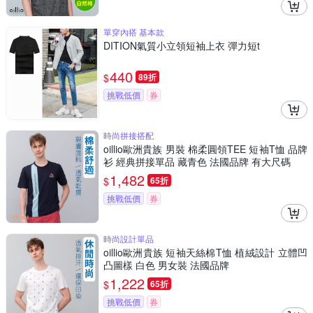
單穿內搭 基本款
DITION氣質小立領短袖上衣 彈力短t
440
$
89折
挑戰低價
券
時尚拼接搭配
oillio歐洲貴族 男裝 棉柔圓領TEE 短袖T恤 品牌
衫 經典拼接單品 藏青色 法國品牌 有大尺碼
1,482
$
65折
挑戰低價
券
時尚設計單品
oillio歐洲貴族 短袖天絲棉T恤 植絨設計 立體凹
凸圖樣 白色 男女裝 法國品牌
1,222
$
65折
挑戰低價
券