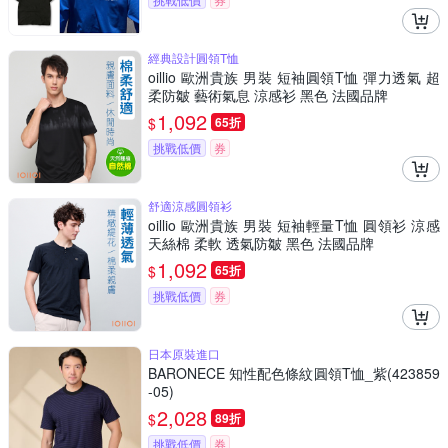
經典設計圓領T恤
oillio 歐洲貴族 男裝 短袖圓領T恤 彈力透氣 超
柔防皺 藝術氣息 涼感衫 黑色 法國品牌
1,092
$
65折
挑戰低價
券
舒適涼感圓領衫
oillio 歐洲貴族 男裝 短袖輕量T恤 圓領衫 涼感
天絲棉 柔軟 透氣防皺 黑色 法國品牌
1,092
$
65折
挑戰低價
券
日本原裝進口
BARONECE 知性配色條紋圓領T恤_紫(423859
-05)
2,028
$
89折
挑戰低價
券