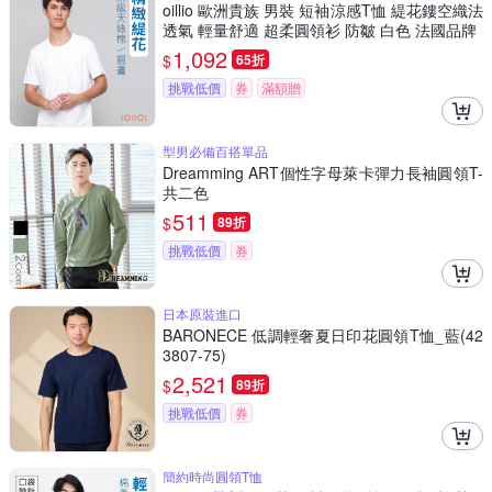
oillio 歐洲貴族 男裝 短袖涼感T恤 緹花鏤空織法
透氣 輕量舒適 超柔圓領衫 防皺 白色 法國品牌
1,092
$
65折
挑戰低價
券
滿額贈
型男必備百搭單品
Dreamming ART個性字母萊卡彈力長袖圓領T-
共二色
511
$
89折
挑戰低價
券
日本原裝進口
BARONECE 低調輕奢夏日印花圓領T恤_藍(42
3807-75)
2,521
$
89折
挑戰低價
券
簡約時尚圓領T恤