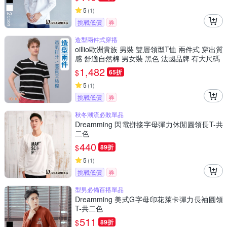
5
(
1
)
挑戰低價
券
造型兩件式穿搭
oillio歐洲貴族 男裝 雙層領型T恤 兩件式 穿出質
感 舒適自然棉 男女裝 黑色 法國品牌 有大尺碼
1,482
$
65折
5
(
1
)
挑戰低價
券
秋冬潮流必敗單品
Dreamming 閃電拼接字母彈力休閒圓領長T-共
二色
440
$
89折
5
(
1
)
挑戰低價
券
型男必備百搭單品
Dreamming 美式G字母印花萊卡彈力長袖圓領
T-共二色
511
$
89折