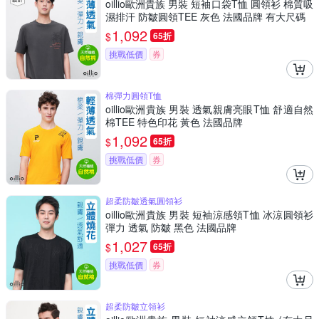
oillio歐洲貴族 男裝 短袖口袋T恤 圓領衫 棉質吸
濕排汗 防皺圓領TEE 灰色 法國品牌 有大尺碼
1,092
$
65折
挑戰低價
券
棉彈力圓領T恤
oillio歐洲貴族 男裝 透氣親膚亮眼T恤 舒適自然
棉TEE 特色印花 黃色 法國品牌
1,092
$
65折
挑戰低價
券
超柔防皺透氣圓領衫
oillio歐洲貴族 男裝 短袖涼感領T恤 冰涼圓領衫
彈力 透氣 防皺 黑色 法國品牌
1,027
$
65折
挑戰低價
券
超柔防皺立領衫