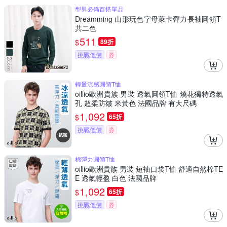
型男必備百搭單品
Dreamming 山形玩色字母萊卡彈力長袖圓領T-
共二色
511
$
89折
挑戰低價
券
輕量涼感圓領T恤
oillio歐洲貴族 男裝 透氣圓領T恤 燒花獨特透氣
孔 超柔防皺 米黃色 法國品牌 有大尺碼
1,092
$
65折
挑戰低價
券
棉彈力圓領T恤
oillio歐洲貴族 男裝 短袖口袋T恤 舒適自然棉TE
E 透氣輕盈 白色 法國品牌
1,092
$
65折
挑戰低價
券