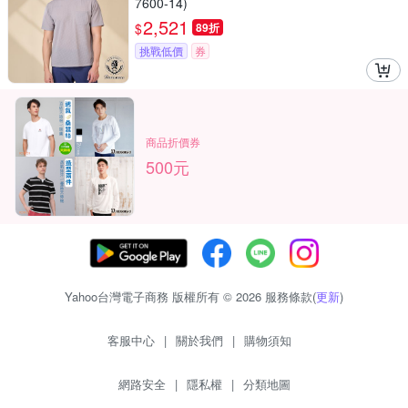
7600-14)
2,521
$
89折
挑戰低價
券
商品折價券
500元
Yahoo台灣電子商務 版權所有 © 2026 服務條款(
更新
)
客服中心
|
關於我們
|
購物須知
網路安全
|
隱私權
|
分類地圖