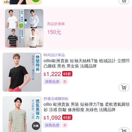
商品折價券
150元
時尚設計單品
oillio歐洲貴族 短袖天絲棉T恤 植絨設計 立體凹
凸圖樣 黑色 男女裝 法國品牌
1,222
$
65折
挑戰低價
券
舒適涼感圓領衫
oillio 歐洲貴族 男裝 短袖彈力T恤 柔軟透氣圓領
衫 涼感 防皺 修身顯瘦 灰綠色 法國品牌
1,092
$
65折
挑戰低價
券