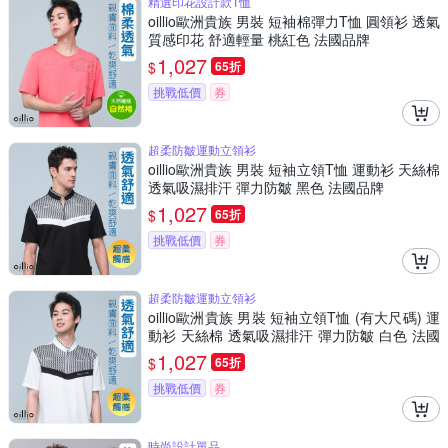
精選印花設計款T恤
oillio歐洲貴族 男裝 短袖棉彈力T恤 圓領衫 透氣
質感印花 舒適輕量 桃紅色 法國品牌
1,027
$
65折
挑戰低價
券
超柔防皺運動立領衫
oillio歐洲貴族 男裝 短袖立領T恤 運動衫 天絲棉
透氣吸濕排汗 彈力防皺 黑色 法國品牌
1,027
$
65折
挑戰低價
券
超柔防皺運動立領衫
oillio歐洲貴族 男裝 短袖立領T恤 (有大尺碼) 運
動衫 天絲棉 透氣吸濕排汗 彈力防皺 白色 法國
品牌
1,027
$
65折
挑戰低價
券
時尚設計單品