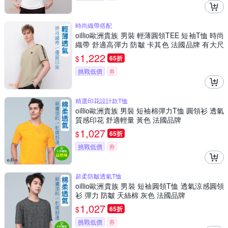
時尚織帶搭配
oillio歐洲貴族 男裝 輕薄圓領TEE 短袖T恤 時尚
織帶 舒適高彈力 防皺 卡其色 法國品牌 有大尺
碼
1,222
$
65折
挑戰低價
券
精選印花設計款T恤
oillio歐洲貴族 男裝 短袖棉彈力T恤 圓領衫 透氣
質感印花 舒適輕量 黃色 法國品牌
1,027
$
65折
挑戰低價
券
超柔防皺透氣T恤
oillio歐洲貴族 男裝 短袖圓領T恤 透氣涼感圓領
衫 彈力 防皺 天絲棉 灰色 法國品牌
1,027
$
65折
挑戰低價
券