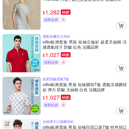
1,282
$
89折
挑戰低價
券
運動高爾夫立領衫
oillio歐洲貴族 男裝 短袖立恤衫 超柔天絲棉 涼
感透氣排汗 防皺 紅色 法國品牌
1,027
$
65折
挑戰低價
券
超柔防皺透氣T恤
oillio歐洲貴族 男裝 短袖圓領T恤 透氣涼感圓領
衫 彈力 防皺 天絲棉 白色 法國品牌
1,027
$
65折
挑戰低價
券
全棉彈力口袋圓領衫
oillio歐洲貴族 男裝 短袖印花口袋T恤 特色領口