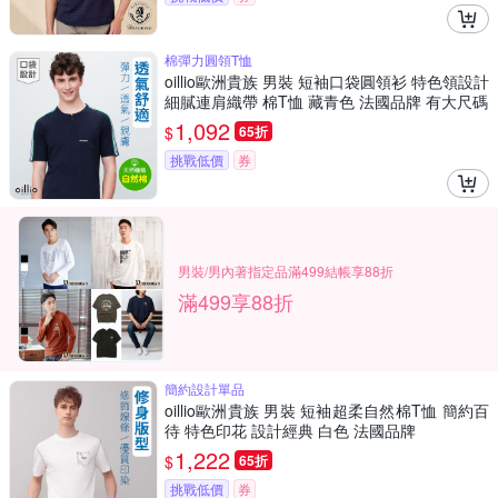
棉彈力圓領T恤
oillio歐洲貴族 男裝 短袖口袋圓領衫 特色領設計
細膩連肩織帶 棉T恤 藏青色 法國品牌 有大尺碼
1,092
$
65折
挑戰低價
券
男裝/男內著指定品滿499結帳享88折
滿499享88折
簡約設計單品
oillio歐洲貴族 男裝 短袖超柔自然棉T恤 簡約百
待 特色印花 設計經典 白色 法國品牌
1,222
$
65折
挑戰低價
券