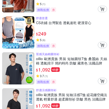
5
(
1
)
挑戰低價
券
舒適首選
CS衣鋪 台灣製造 透氣速乾 硬漢背心
249
$
5
(
6
)
挑戰低價
券
質感天絲棉圓領衫
oillio 歐洲貴族 男裝 短袖圓領T恤 桑蠶絲 天絲
棉 透氣排汗 簡約時尚 防皺 藏青色 法國品牌
1,092
$
65折
3.7
(
1
)
挑戰低價
券
舒適涼感圓領衫
oillio 歐洲貴族 男裝 短袖涼感T恤 緹花鏤空織法
透氣 輕量舒適 超柔圓領衫 防皺 黑色 法國品牌
1,092
$
65折