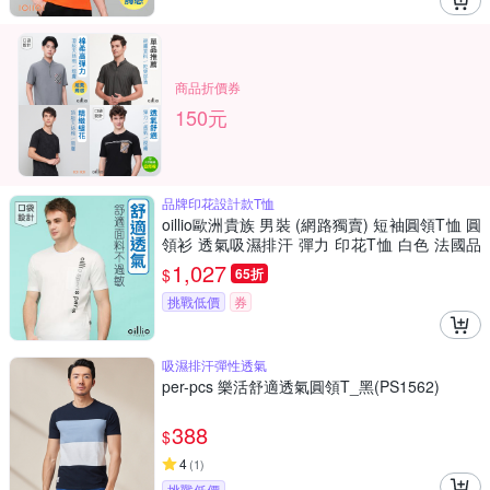
商品折價券
150元
品牌印花設計款T恤
oillio歐洲貴族 男裝 (網路獨賣) 短袖圓領T恤 圓
領衫 透氣吸濕排汗 彈力 印花T恤 白色 法國品
牌
1,027
$
65折
挑戰低價
券
吸濕排汗彈性透氣
per-pcs 樂活舒適透氣圓領T_黑(PS1562)
388
$
4
(
1
)
挑戰低價