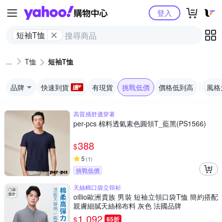
Yahoo購物中心
登入
短袖T恤
T恤
短袖T恤
品牌
快速到貨
有現貨
挑戰低價
價格低到高
風格
高質感舒適穿著
per-pcs 棉料透氣素色圓領T_藍黑(PS1566)
388
$
5
(
1
)
挑戰低價
天絲棉口袋立領衫
oillio歐洲貴族 男裝 短袖立領口袋T恤 簡約搭配
親膚細膩天絲棉布料 灰色 法國品牌
1,092
$
65折