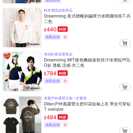
秋冬潮流必敗單品
Dreamming 美式標幟刺繡彈力休閒圓領長T-共
二色
440
$
89折
挑戰低價
券
情侶約會首選單品
Dreamming MIT撞色機能速乾排汗休閒短POL
O衫 透氣 涼感-共二色
784
$
89折
挑戰低價
券
喜愛戶外露營元素一定要有
Dition戶外風露營火把印花短袖上衣 男女可穿短
T oversize
484
$
88折
挑戰低價
券