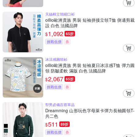
天絲棉立領縮口衫
oillio歐洲貴族 男裝 短袖拼接立領T恤 側邊剪裁
設 白色 法國品牌
1,092
$
65折
挑戰低價
券
冰涼感圓領衫
oillio歐洲貴族 男裝 短袖夏日冰涼感T恤 彈力圓
領 防皺柔軟 滿版 白色 法國品牌
2,067
$
65折
挑戰低價
券
型男必備百搭單品
Dreamming 山形玩色字母萊卡彈力長袖圓領T-
共二色
511
$
89折
挑戰低價
券