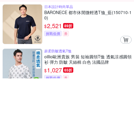
日本設計時尚單品
BARONECE 都市休閒微輕透T恤_藍(150710-1
0)
2,521
$
89折
挑戰低價
券
超柔防皺透氣T恤
oillio歐洲貴族 男裝 短袖圓領T恤 透氣涼感圓領
衫 彈力 防皺 天絲棉 白色 法國品牌
1,027
$
65折
挑戰低價
券
全棉彈力口袋圓領衫
oillio歐洲貴族 男裝 短袖印花口袋T恤 特色領口
設計 紅色 法國品牌 有大尺碼
1,092
$
65折
挑戰低價
券