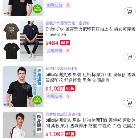
挑戰低價
券
喜愛戶外露營元素一定要有
Dition戶外風露營火把印花短袖上衣 男女可穿短
T oversize
484
$
88折
挑戰低價
券
精選印花設計款T恤
oillio歐洲貴族 男裝 短袖棉彈力T恤 圓領衫 透氣
質感印花 舒適輕量 黑色 法國品牌
1,027
$
65折
挑戰低價
券
品牌經典設計圓領T恤
oillio歐洲貴族 男裝 短袖休閒T恤 圓領衫 運動休
閒 柔軟彈力 透氣排汗 防皺 中性款 白色 法國品
牌
1,092
$
65折