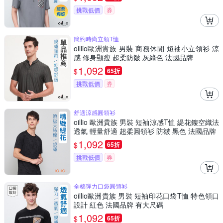
挑戰低價
券
簡約時尚立領T恤
oillio歐洲貴族 男裝 商務休閒 短袖小立領衫 涼
感 修身顯瘦 超柔防皺 灰綠色 法國品牌
1,092
$
65折
挑戰低價
券
舒適涼感圓領衫
oillio 歐洲貴族 男裝 短袖涼感T恤 緹花鏤空織法
透氣 輕量舒適 超柔圓領衫 防皺 黑色 法國品牌
1,092
$
65折
挑戰低價
券
全棉彈力口袋圓領衫
oillio歐洲貴族 男裝 短袖印花口袋T恤 特色領口
設計 紅色 法國品牌 有大尺碼
1,092
$
65折