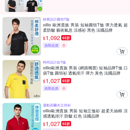
經典設計圓領T恤
oillio 歐洲貴族 男裝 短袖圓領T恤 彈力透氣 超
柔防皺 藝術氣息 涼感衫 黑色 法國品牌
1,092
$
65折
挑戰低價
券
時尚設計款T恤
oillio歐洲貴族 男裝 (網路獨賣) 短袖品牌T恤 口
袋T恤 圓領衫 透氣排汗 彈力 黃色 法國品牌
1,027
$
65折
挑戰低價
券
運動高爾夫立領衫
oillio歐洲貴族 男裝 短袖立恤衫 超柔天絲棉 涼
感透氣排汗 防皺 紅色 法國品牌
1,027
$
65折