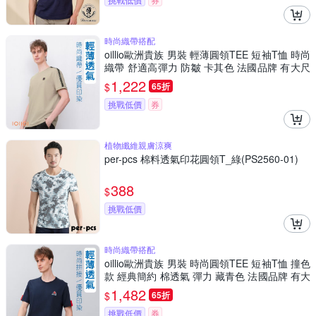
時尚織帶搭配
oillio歐洲貴族 男裝 輕薄圓領TEE 短袖T恤 時尚
織帶 舒適高彈力 防皺 卡其色 法國品牌 有大尺
碼
1,222
$
65折
挑戰低價
券
植物纖維親膚涼爽
per-pcs 棉料透氣印花圓領T_綠(PS2560-01)
388
$
挑戰低價
時尚織帶搭配
oillio歐洲貴族 男裝 時尚圓領TEE 短袖T恤 撞色
款 經典簡約 棉透氣 彈力 藏青色 法國品牌 有大
尺碼
1,482
$
65折
挑戰低價
券