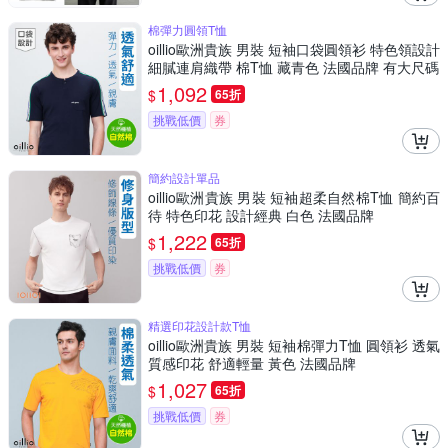
棉彈力圓領T恤
oillio歐洲貴族 男裝 短袖口袋圓領衫 特色領設計
細膩連肩織帶 棉T恤 藏青色 法國品牌 有大尺碼
1,092
$
65折
挑戰低價
券
簡約設計單品
oillio歐洲貴族 男裝 短袖超柔自然棉T恤 簡約百
待 特色印花 設計經典 白色 法國品牌
1,222
$
65折
挑戰低價
券
精選印花設計款T恤
oillio歐洲貴族 男裝 短袖棉彈力T恤 圓領衫 透氣
質感印花 舒適輕量 黃色 法國品牌
1,027
$
65折
挑戰低價
券