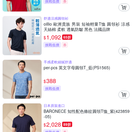
挑戰低價
券
舒適涼感圓領衫
oillio 歐洲貴族 男裝 短袖輕量T恤 圓領衫 涼感
天絲棉 柔軟 透氣防皺 黑色 法國品牌
1,092
$
65折
挑戰低價
券
手感柔軟細膩舒適
per-pcs 英文字母圓領T_藍(PS1565)
388
$
挑戰低價
日本原裝進口
BARONECE 知性配色條紋圓領T恤_紫(423859
-05)
2,028
$
89折
挑戰低價
券