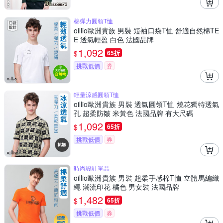
棉彈力圓領T恤
oillio歐洲貴族 男裝 短袖口袋T恤 舒適自然棉TE
E 透氣輕盈 白色 法國品牌
1,092
$
65折
挑戰低價
券
輕量涼感圓領T恤
oillio歐洲貴族 男裝 透氣圓領T恤 燒花獨特透氣
孔 超柔防皺 米黃色 法國品牌 有大尺碼
1,092
$
65折
挑戰低價
券
時尚設計單品
oillio歐洲貴族 男裝 超柔手感棉T恤 立體馬編織
繩 潮流印花 橘色 男女裝 法國品牌
1,482
$
65折
挑戰低價
券