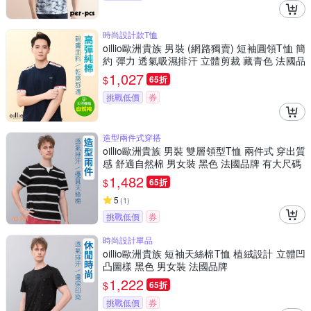
時尚設計款T恤
oillio歐洲貴族 男裝 (網路獨賣) 短袖圓領T恤 簡
約 彈力 透氣吸濕排汗 立體剪裁 藏青色 法國品
牌
1,027
$
65折
挑戰低價
券
造型兩件式穿搭
oillio歐洲貴族 男裝 雙層領型T恤 兩件式 穿出質
感 舒適自然棉 男女裝 黑色 法國品牌 有大尺碼
1,482
$
65折
5
(
1
)
挑戰低價
券
時尚設計單品
oillio歐洲貴族 短袖天絲棉T恤 植絨設計 立體凹
凸圖樣 黑色 男女裝 法國品牌
1,222
$
65折
挑戰低價
券