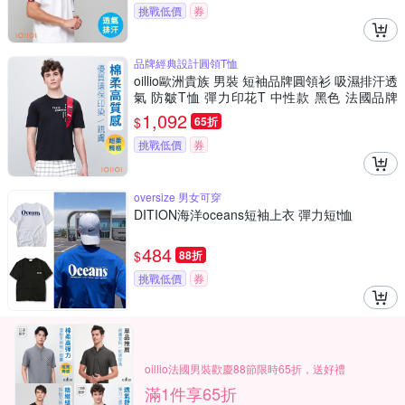
挑戰低價
券
品牌經典設計圓領T恤
oillio歐洲貴族 男裝 短袖品牌圓領衫 吸濕排汗透
氣 防皺T恤 彈力印花T 中性款 黑色 法國品牌
有大尺碼
1,092
$
65折
挑戰低價
券
oversize 男女可穿
DITION海洋oceans短袖上衣 彈力短t恤
484
$
88折
挑戰低價
券
oillio法國男裝歡慶88節限時65折，送好禮
滿1件享65折