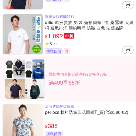
質感天絲棉圓領衫
oillio 歐洲貴族 男裝 短袖圓領T恤 桑蠶絲 天絲
棉 透氣排汗 簡約時尚 防皺 白色 法國品牌
1,092
$
65折
5
(
1
)
挑戰低價
券
男裝/男內著指定品滿499結帳享88折
滿499享88折
清涼透氣輕柔觸感
per-pcs 棉料透氣印花圓領T_藍(PS2560-02)
388
$
挑戰低價