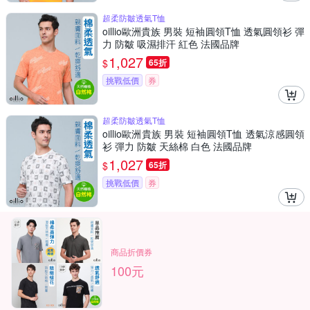
超柔防皺透氣T恤
oillio歐洲貴族 男裝 短袖圓領T恤 透氣圓領衫 彈
力 防皺 吸濕排汗 紅色 法國品牌
1,027
$
65折
挑戰低價
券
超柔防皺透氣T恤
oillio歐洲貴族 男裝 短袖圓領T恤 透氣涼感圓領
衫 彈力 防皺 天絲棉 白色 法國品牌
1,027
$
65折
挑戰低價
券
商品折價券
100元