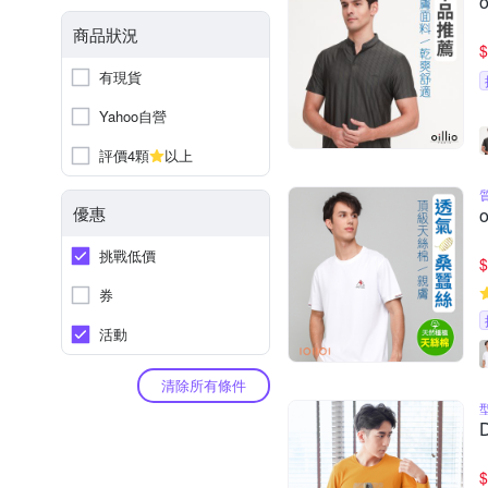
商品狀況
$
有現貨
Yahoo自營
評價4顆
以上
優惠
挑戰低價
$
券
活動
清除所有條件
$