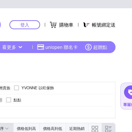
購物車
帳號綁定送
登入
看更多
uniopen 聯名卡
超贈點
 歐洲貴族
YVONNE 以旺傢飾
彩
點點
序
價格低到高
價格高到低
近期熱銷