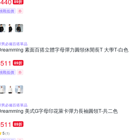
440
89折
挑戰低價
券
型男必備百搭單品
Dreamming 素面百搭立體字母彈力圓領休閒長T 大學T-白色
511
89折
挑戰低價
券
型男必備百搭單品
Dreamming 美式G字母印花萊卡彈力長袖圓領T-共二色
511
89折
5
(
1
)