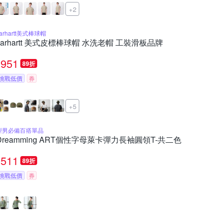
+2
arhartt美式棒球帽
carhartt 美式皮標棒球帽 水洗老帽 工裝滑板品牌
951
89折
挑戰低價
券
+5
型男必備百搭單品
Dreamming ART個性字母萊卡彈力長袖圓領T-共二色
511
89折
挑戰低價
券