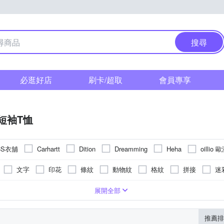
搜尋
必逛好店
刷卡/超取
會員專享
短袖T恤
CS衣舖
oillio
Carhartt
Dition
Dreamming
Heha
文字
印花
條紋
動物紋
格紋
拼接
迷
L
XL
2XL
3XL
4XL
5XL
Free
展開全部
推薦排