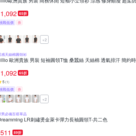
oillio歐洲貴族 男裝 商務休閒 短袖小立領衫 涼感 修身顯瘦 超柔
1,092
65折
挑戰低價
券
+2
質感天絲棉圓領衫
oillio 歐洲貴族 男裝 短袖圓領T恤 桑蠶絲 天絲棉 透氣排汗 簡約
1,092
65折
5
(
1
)
挑戰低價
券
+2
型男必備百搭單品
Dreamming LR刺繡燙金萊卡彈力長袖圓領T-共二色
511
89折