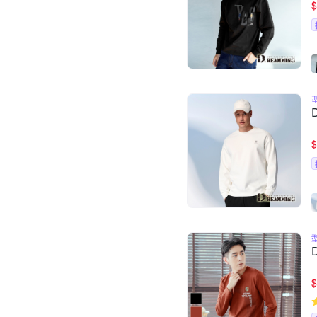
$
$
$