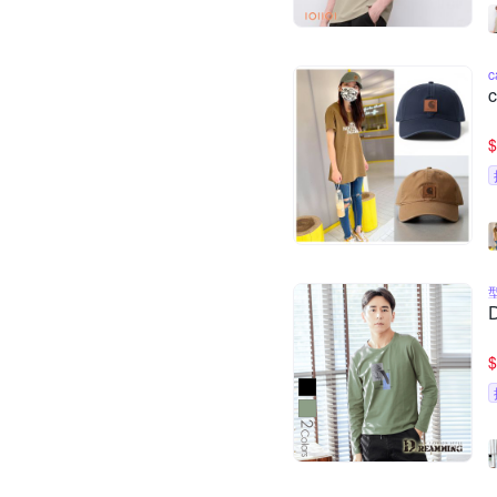
c
$
$