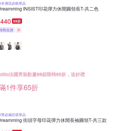
秋冬潮流必敗單品
Dreamming INSIST印花彈力休閒圓領長T-共二色
440
89折
挑戰低價
券
oillio法國男裝歡慶88節限時65折，送好禮
滿1件享65折
型男必備百搭單品
Dreamming 街頭字母印花彈力休閒長袖圓領T-共三款