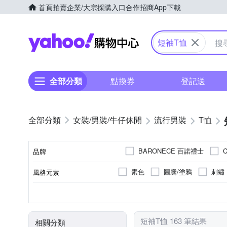
首頁
拍賣
企業/大宗採購入口
合作招商
App下載
Yahoo購物中心
短袖T恤
全部分類
點換券
登記送
女裝/男裝/牛仔休閒
流行男裝
T恤
BARONECE 百諾禮士
品牌
素色
圖騰/塗鴉
刺繡
風格元素
品牌名稱
男
棉
春夏
短袖
女
人造纖維
秋冬
長袖
四季
XXS
XS
S
M
尺寸
顏色
適用性別
主材質
適穿季節
袖長
短袖T恤 163 筆結果
相關分類