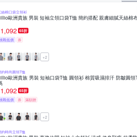
天絲棉口袋立領衫
oillio歐洲貴族 男裝 短袖立領口袋T恤 簡約搭配 親膚細膩天絲棉
1,092
65折
挑戰低價
券
+2
簡約時尚圓領T恤
oillio歐洲貴族 男裝 短袖口袋T恤 圓領衫 棉質吸濕排汗 防皺圓領
碼
1,092
65折
挑戰低價
券
滿額贈
+2
簡約時尚立領T恤