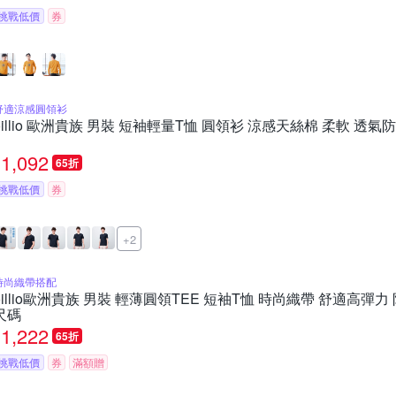
挑戰低價
券
舒適涼感圓領衫
oillio 歐洲貴族 男裝 短袖輕量T恤 圓領衫 涼感天絲棉 柔軟 透氣
1,092
65折
挑戰低價
券
+2
時尚織帶搭配
oillio歐洲貴族 男裝 輕薄圓領TEE 短袖T恤 時尚織帶 舒適高彈力
尺碼
1,222
65折
挑戰低價
券
滿額贈