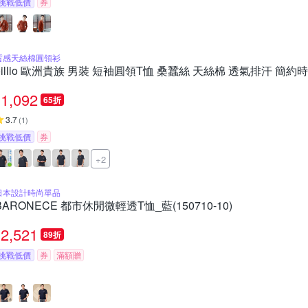
挑戰低價
券
質感天絲棉圓領衫
oillio 歐洲貴族 男裝 短袖圓領T恤 桑蠶絲 天絲棉 透氣排汗 簡約
1,092
65折
3.7
(
1
)
挑戰低價
券
+2
日本設計時尚單品
BARONECE 都市休閒微輕透T恤_藍(150710-10)
2,521
89折
挑戰低價
券
滿額贈