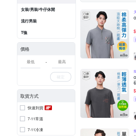
女裝/男裝/牛仔休閒
流行男裝
$
T恤
價格
-
確定
$
取貨方式
快速到貨
7-11常溫
7-11冷凍