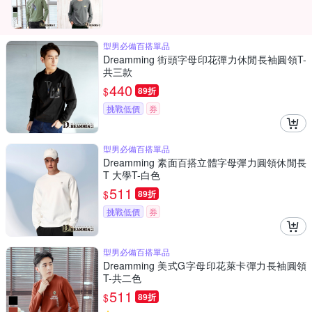
型男必備百搭單品
Dreamming 街頭字母印花彈力休閒長袖圓領T-
共三款
440
$
89折
挑戰低價
券
型男必備百搭單品
Dreamming 素面百搭立體字母彈力圓領休閒長
T 大學T-白色
511
$
89折
挑戰低價
券
型男必備百搭單品
Dreamming 美式G字母印花萊卡彈力長袖圓領
T-共二色
511
$
89折