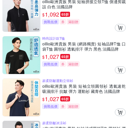
oillio歐洲貴族 男裝 短袖拼接立領T恤 側邊剪裁
設 白色 法國品牌
1,092
$
65折
挑戰低價
券
滿額贈
時尚設計款T恤
oillio歐洲貴族 男裝 (網路獨賣) 短袖品牌T恤 口
袋T恤 圓領衫 透氣排汗 彈力 黑色 法國品牌
1,027
$
65折
挑戰低價
券
滿額贈
超柔防皺運動立領衫
oillio歐洲貴族 男裝 短袖立領圓領衫 透氣速乾
吸濕排汗 抗皺 彈力 運動衫 藏青色 法國品牌
1,027
$
65折
挑戰低價
券
滿額贈
超柔防皺冰涼衫