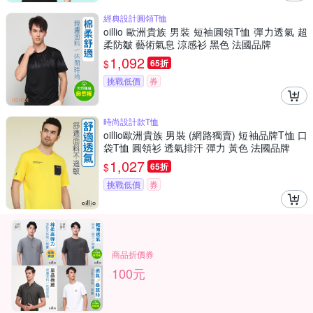
經典設計圓領T恤
oillio 歐洲貴族 男裝 短袖圓領T恤 彈力透氣 超
柔防皺 藝術氣息 涼感衫 黑色 法國品牌
1,092
$
65折
挑戰低價
券
時尚設計款T恤
oillio歐洲貴族 男裝 (網路獨賣) 短袖品牌T恤 口
袋T恤 圓領衫 透氣排汗 彈力 黃色 法國品牌
1,027
$
65折
挑戰低價
券
商品折價券
100元