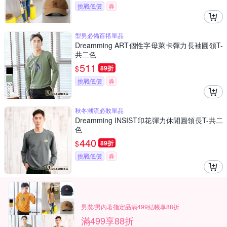
挑戰低價
券
型男必備百搭單品
Dreamming ART個性字母萊卡彈力長袖圓領T-
共二色
511
$
89折
挑戰低價
券
秋冬潮流必敗單品
Dreamming INSIST印花彈力休閒圓領長T-共二
色
440
$
89折
挑戰低價
券
男裝/男內著指定品滿499結帳享88折
滿499享88折