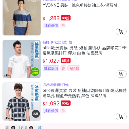
YVONNE 男裝 | 跳色剪接短袖上衣-深藍M
1,282
$
89折
挑戰低價
券
品牌印花設計款T恤
oillio歐洲貴族 男裝 短袖圓領衫 品牌印花TEE
透氣吸濕排汗 彈力 白色 法國品牌
1,027
$
65折
挑戰低價
券
滿額贈
涼感輕量圓領T恤
oillio歐洲貴族 男裝 短袖口袋圓領T恤 燒花獨特
透氣孔 輕盈帶走熱氣 黑色 法國品牌
1,092
$
65折
挑戰低價
券