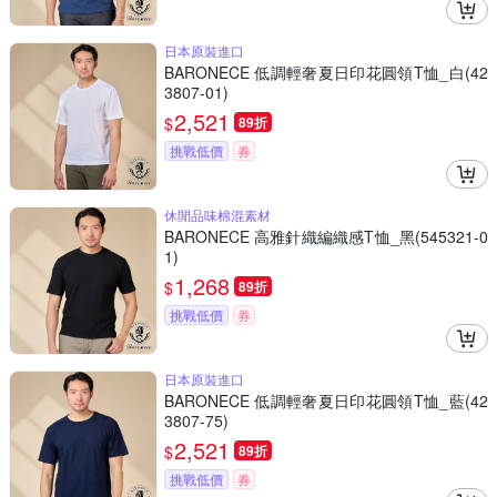
日本原裝進口
BARONECE 低調輕奢夏日印花圓領T恤_白(42
3807-01)
2,521
$
89折
挑戰低價
券
休閒品味棉混素材
BARONECE 高雅針織編織感T恤_黑(545321-0
1)
1,268
$
89折
挑戰低價
券
日本原裝進口
BARONECE 低調輕奢夏日印花圓領T恤_藍(42
3807-75)
2,521
$
89折
挑戰低價
券