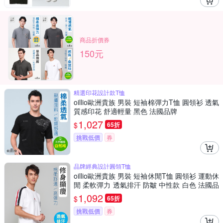
商品折價券
150元
精選印花設計款T恤
oillio歐洲貴族 男裝 短袖棉彈力T恤 圓領衫 透氣
質感印花 舒適輕量 黑色 法國品牌
1,027
$
65折
挑戰低價
券
品牌經典設計圓領T恤
oillio歐洲貴族 男裝 短袖休閒T恤 圓領衫 運動休
閒 柔軟彈力 透氣排汗 防皺 中性款 白色 法國品
牌
1,092
$
65折
挑戰低價
券