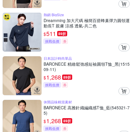
熱銷 BigSize
Dreamming 加大尺碼 極簡百搭蜂巢彈力圓領運
動長T 親膚 涼感 透氣-共二色
511
$
89折
挑戰低價
券
日本設計時尚單品
BARONECE 精緻鬆弛感短袖圓領T恤_黑(1515
09-11)
1,268
$
89折
挑戰低價
券
休閒品味棉混素材
BARONECE 高雅針織編織感T恤_藍(545321-7
5)
1,268
$
89折
挑戰低價
券