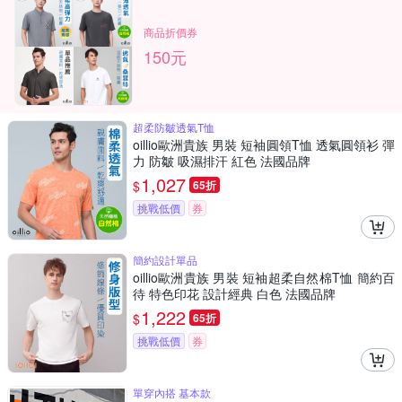
商品折價券
150元
超柔防皺透氣T恤
oillio歐洲貴族 男裝 短袖圓領T恤 透氣圓領衫 彈
力 防皺 吸濕排汗 紅色 法國品牌
1,027
$
65折
挑戰低價
券
簡約設計單品
oillio歐洲貴族 男裝 短袖超柔自然棉T恤 簡約百
待 特色印花 設計經典 白色 法國品牌
1,222
$
65折
挑戰低價
券
單穿內搭 基本款