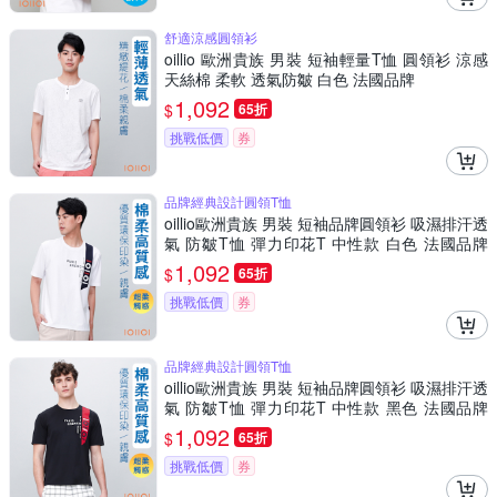
舒適涼感圓領衫
oillio 歐洲貴族 男裝 短袖輕量T恤 圓領衫 涼感
天絲棉 柔軟 透氣防皺 白色 法國品牌
1,092
$
65折
挑戰低價
券
品牌經典設計圓領T恤
oillio歐洲貴族 男裝 短袖品牌圓領衫 吸濕排汗透
氣 防皺T恤 彈力印花T 中性款 白色 法國品牌
有大尺碼
1,092
$
65折
挑戰低價
券
品牌經典設計圓領T恤
oillio歐洲貴族 男裝 短袖品牌圓領衫 吸濕排汗透
氣 防皺T恤 彈力印花T 中性款 黑色 法國品牌
有大尺碼
1,092
$
65折
挑戰低價
券