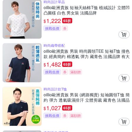
時尚設計單品
oillio歐洲貴族 短袖天絲棉T恤 植絨設計 立體凹
凸圖樣 白色 男女裝 法國品牌
1,222
$
65折
挑戰低價
券
時尚織帶搭配
oillio歐洲貴族 男裝 時尚圓領TEE 短袖T恤 撞色
款 經典簡約 棉透氣 彈力 藏青色 法國品牌 有大
尺碼
1,482
$
65折
挑戰低價
券
滿額贈
時尚設計款T恤
oillio歐洲貴族 男裝 (網路獨賣) 短袖圓領T恤 簡
約 彈力 透氣吸濕排汗 立體剪裁 藏青色 法國品
牌
1,027
$
65折
挑戰低價
券
滿額贈