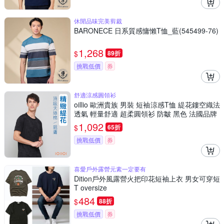
休閒品味完美剪裁
BARONECE 日系質感慵懶T恤_藍(545499-76)
1,268
$
89折
挑戰低價
券
舒適涼感圓領衫
oillio 歐洲貴族 男裝 短袖涼感T恤 緹花鏤空織法
透氣 輕量舒適 超柔圓領衫 防皺 黑色 法國品牌
1,092
$
65折
挑戰低價
券
喜愛戶外露營元素一定要有
Dition戶外風露營火把印花短袖上衣 男女可穿短
T oversize
484
$
88折
挑戰低價
券