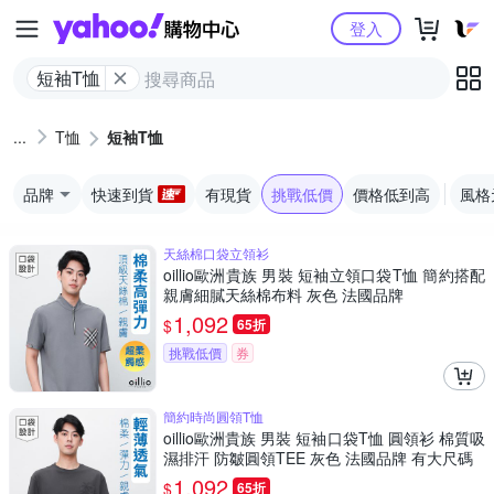
Yahoo購物中心
登入
短袖T恤
T恤
短袖T恤
品牌
快速到貨
有現貨
挑戰低價
價格低到高
風格
天絲棉口袋立領衫
oillio歐洲貴族 男裝 短袖立領口袋T恤 簡約搭配
親膚細膩天絲棉布料 灰色 法國品牌
1,092
$
65折
挑戰低價
券
簡約時尚圓領T恤
oillio歐洲貴族 男裝 短袖口袋T恤 圓領衫 棉質吸
濕排汗 防皺圓領TEE 灰色 法國品牌 有大尺碼
1,092
$
65折