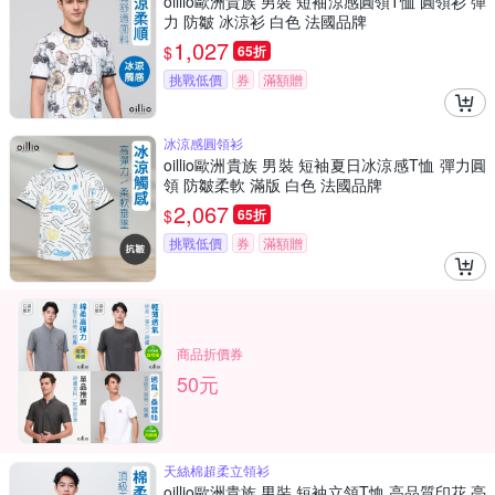
oillio歐洲貴族 男裝 短袖涼感圓領T恤 圓領衫 彈
力 防皺 冰涼衫 白色 法國品牌
1,027
$
65折
挑戰低價
券
滿額贈
冰涼感圓領衫
oillio歐洲貴族 男裝 短袖夏日冰涼感T恤 彈力圓
領 防皺柔軟 滿版 白色 法國品牌
2,067
$
65折
挑戰低價
券
滿額贈
商品折價券
50元
天絲棉超柔立領衫
oillio歐洲貴族 男裝 短袖立領T恤 高品質印花 亮