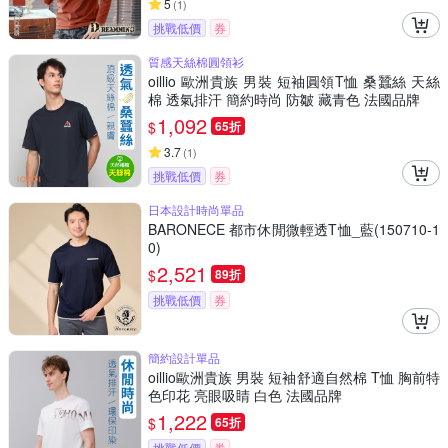
5
(
1
)
挑戰低價
券
質感天絲棉圓領衫
oillio 歐洲貴族 男裝 短袖圓領T恤 桑蠶絲 天絲
棉 透氣排汗 簡約時尚 防皺 藏青色 法國品牌
1,092
$
65折
3.7
(
1
)
挑戰低價
券
日本設計時尚單品
BARONECE 都市休閒微輕透T恤_藍(150710-1
0)
2,521
$
89折
挑戰低價
券
簡約設計單品
oillio歐洲貴族 男裝 短袖舒適自然棉 T恤 胸前特
色印花 亮眼吸睛 白色 法國品牌
1,222
$
65折
挑戰低價
券