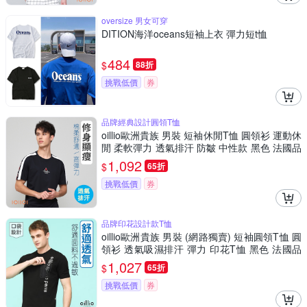
oversize 男女可穿
DITION海洋oceans短袖上衣 彈力短t恤
484
$
88折
挑戰低價
券
品牌經典設計圓領T恤
oillio歐洲貴族 男裝 短袖休閒T恤 圓領衫 運動休
閒 柔軟彈力 透氣排汗 防皺 中性款 黑色 法國品
牌
1,092
$
65折
挑戰低價
券
品牌印花設計款T恤
oillio歐洲貴族 男裝 (網路獨賣) 短袖圓領T恤 圓
領衫 透氣吸濕排汗 彈力 印花T恤 黑色 法國品
牌
1,027
$
65折
挑戰低價
券