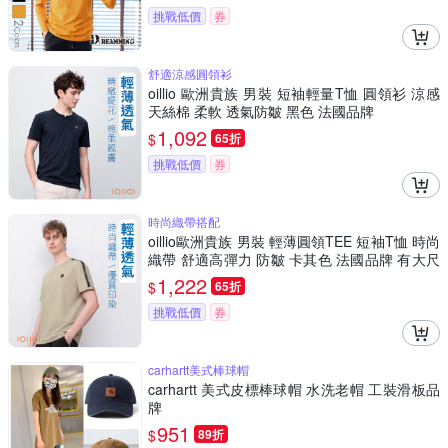
挑戰低價
券
舒適涼感圓領衫
oillio 歐洲貴族 男裝 短袖輕量T恤 圓領衫 涼感
天絲棉 柔軟 透氣防皺 黑色 法國品牌
1,092
$
65折
挑戰低價
券
時尚織帶搭配
oillio歐洲貴族 男裝 輕薄圓領TEE 短袖T恤 時尚
織帶 舒適高彈力 防皺 卡其色 法國品牌 有大尺
碼
1,222
$
65折
挑戰低價
券
carhartt美式棒球帽
carhartt 美式皮標棒球帽 水洗老帽 工裝滑板品
牌
951
$
89折