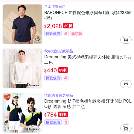
日本原裝進口
BARONECE 知性配色條紋圓領T恤_紫(423859
-05)
2,028
$
89折
挑戰低價
券
滿額贈
秋冬潮流必敗單品
Dreamming 美式標幟刺繡彈力休閒圓領長T-共
二色
440
$
89折
挑戰低價
券
情侶約會首選單品
Dreamming MIT撞色機能速乾排汗休閒短POL
O衫 透氣 涼感-共二色
784
$
89折
挑戰低價
券