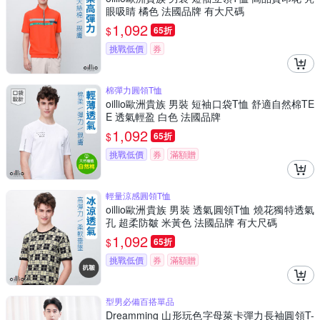
眼吸睛 橘色 法國品牌 有大尺碼
1,092
$
65折
挑戰低價
券
棉彈力圓領T恤
oillio歐洲貴族 男裝 短袖口袋T恤 舒適自然棉TE
E 透氣輕盈 白色 法國品牌
1,092
$
65折
挑戰低價
券
滿額贈
輕量涼感圓領T恤
oillio歐洲貴族 男裝 透氣圓領T恤 燒花獨特透氣
孔 超柔防皺 米黃色 法國品牌 有大尺碼
1,092
$
65折
挑戰低價
券
滿額贈
型男必備百搭單品
Dreamming 山形玩色字母萊卡彈力長袖圓領T-