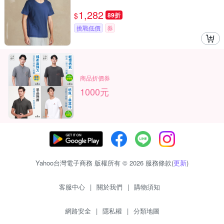
1,282
$
89折
挑戰低價
券
商品折價券
1000元
Yahoo台灣電子商務 版權所有 © 2026 服務條款(
更新
)
客服中心
|
關於我們
|
購物須知
網路安全
|
隱私權
|
分類地圖