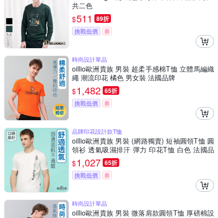
共二色
511
$
89折
挑戰低價
券
時尚設計單品
oillio歐洲貴族 男裝 超柔手感棉T恤 立體馬編織
繩 潮流印花 橘色 男女裝 法國品牌
1,482
$
65折
挑戰低價
券
品牌印花設計款T恤
oillio歐洲貴族 男裝 (網路獨賣) 短袖圓領T恤 圓
領衫 透氣吸濕排汗 彈力 印花T恤 白色 法國品
牌
1,027
$
65折
挑戰低價
券
時尚設計單品
oillio歐洲貴族 男裝 微落肩款圓領T恤 厚磅棉設