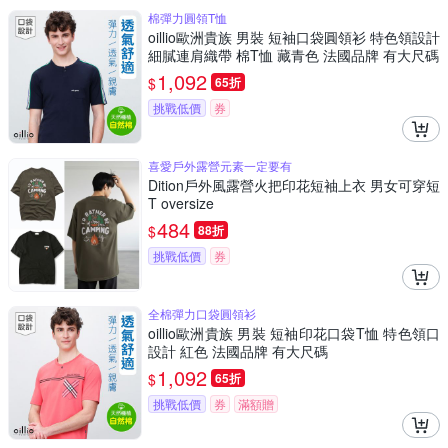
棉彈力圓領T恤
oillio歐洲貴族 男裝 短袖口袋圓領衫 特色領設計
細膩連肩織帶 棉T恤 藏青色 法國品牌 有大尺碼
1,092
$
65折
挑戰低價
券
喜愛戶外露營元素一定要有
Dition戶外風露營火把印花短袖上衣 男女可穿短
T oversize
484
$
88折
挑戰低價
券
全棉彈力口袋圓領衫
oillio歐洲貴族 男裝 短袖印花口袋T恤 特色領口
設計 紅色 法國品牌 有大尺碼
1,092
$
65折
挑戰低價
券
滿額贈