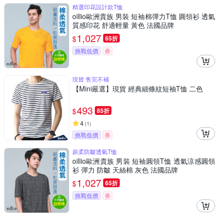
精選印花設計款T恤
oillio歐洲貴族 男裝 短袖棉彈力T恤 圓領衫 透氣
質感印花 舒適輕量 黃色 法國品牌
1,027
$
65折
挑戰低價
券
現貨 售完不補
【Mini嚴選】現貨 經典細條紋短袖T恤 二色
493
$
85折
4
(
1
)
挑戰低價
券
超柔防皺透氣T恤
oillio歐洲貴族 男裝 短袖圓領T恤 透氣涼感圓領
衫 彈力 防皺 天絲棉 灰色 法國品牌
1,027
$
65折
挑戰低價
券