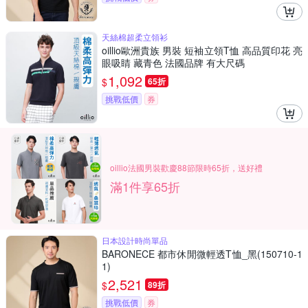
天絲棉超柔立領衫
oillio歐洲貴族 男裝 短袖立領T恤 高品質印花 亮
眼吸睛 藏青色 法國品牌 有大尺碼
1,092
$
65折
挑戰低價
券
oillio法國男裝歡慶88節限時65折，送好禮
滿1件享65折
日本設計時尚單品
BARONECE 都市休閒微輕透T恤_黑(150710-1
1)
2,521
$
89折
挑戰低價
券