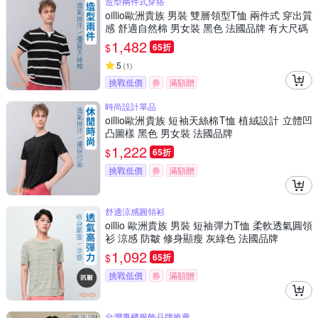
造型兩件式穿搭
oillio歐洲貴族 男裝 雙層領型T恤 兩件式 穿出質
感 舒適自然棉 男女裝 黑色 法國品牌 有大尺碼
1,482
$
65折
5
(
1
)
挑戰低價
券
滿額贈
時尚設計單品
oillio歐洲貴族 短袖天絲棉T恤 植絨設計 立體凹
凸圖樣 黑色 男女裝 法國品牌
1,222
$
65折
挑戰低價
券
滿額贈
舒適涼感圓領衫
oillio 歐洲貴族 男裝 短袖彈力T恤 柔軟透氣圓領
衫 涼感 防皺 修身顯瘦 灰綠色 法國品牌
1,092
$
65折
挑戰低價
券
滿額贈
台灣專櫃服飾品牌推薦