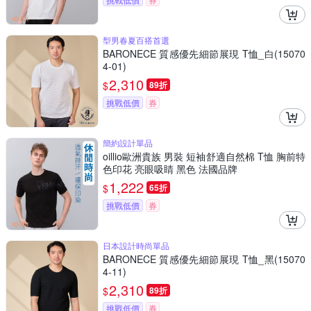
型男春夏百搭首選
BARONECE 質感優先細節展現 T恤_白(15070
4-01)
2,310
$
89折
挑戰低價
券
簡約設計單品
oillio歐洲貴族 男裝 短袖舒適自然棉 T恤 胸前特
色印花 亮眼吸睛 黑色 法國品牌
1,222
$
65折
挑戰低價
券
日本設計時尚單品
BARONECE 質感優先細節展現 T恤_黑(15070
4-11)
2,310
$
89折
挑戰低價
券