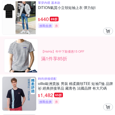
單穿內搭 基本款
DITION氣質小立領短袖上衣 彈力短t
440
$
89折
挑戰低價
券
【HeHa】年中下殺優惠15 OFF
滿1件享85折
時尚拼接搭配
oillio歐洲貴族 男裝 棉柔圓領TEE 短袖T恤 品牌
衫 經典拼接單品 藏青色 法國品牌 有大尺碼
1,482
$
65折
挑戰低價
券