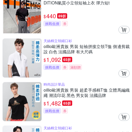
DITION氣質小立領短袖上衣 彈力短t
440
$
89折
挑戰低價
券
天絲棉立領縮口衫
oillio歐洲貴族 男裝 短袖拼接立領T恤 側邊剪裁
設 白色 法國品牌 有大尺碼
1,092
$
65折
挑戰低價
券
滿額贈
時尚設計單品
oillio歐洲貴族 男裝 超柔手感棉T恤 立體馬編織
繩 潮流印花 黑色 男女裝 法國品牌
1,482
$
65折
挑戰低價
券
天絲棉立領縮口衫