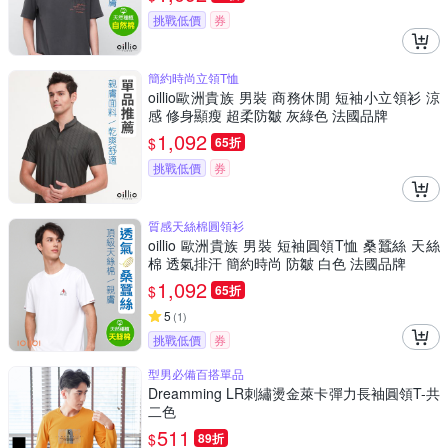
挑戰低價
券
簡約時尚立領T恤
oillio歐洲貴族 男裝 商務休閒 短袖小立領衫 涼
感 修身顯瘦 超柔防皺 灰綠色 法國品牌
1,092
$
65折
挑戰低價
券
質感天絲棉圓領衫
oillio 歐洲貴族 男裝 短袖圓領T恤 桑蠶絲 天絲
棉 透氣排汗 簡約時尚 防皺 白色 法國品牌
1,092
$
65折
5
(
1
)
挑戰低價
券
型男必備百搭單品
Dreamming LR刺繡燙金萊卡彈力長袖圓領T-共
二色
511
$
89折