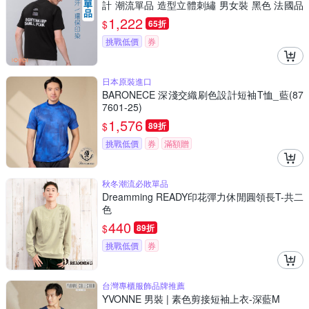
計 潮流單品 造型立體刺繡 男女裝 黑色 法國品
牌
1,222
$
65折
挑戰低價
券
日本原裝進口
BARONECE 深淺交織刷色設計短袖T恤_藍(87
7601-25)
1,576
$
89折
挑戰低價
券
滿額贈
秋冬潮流必敗單品
Dreamming READY印花彈力休閒圓領長T-共二
色
440
$
89折
挑戰低價
券
台灣專櫃服飾品牌推薦
YVONNE 男裝 | 素色剪接短袖上衣-深藍M