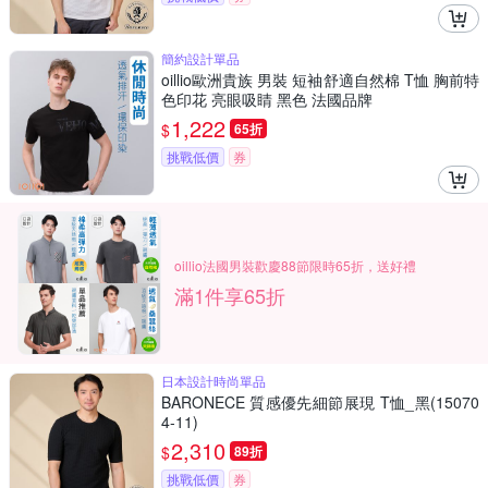
簡約設計單品
oillio歐洲貴族 男裝 短袖舒適自然棉 T恤 胸前特
色印花 亮眼吸睛 黑色 法國品牌
1,222
$
65折
挑戰低價
券
oillio法國男裝歡慶88節限時65折，送好禮
滿1件享65折
日本設計時尚單品
BARONECE 質感優先細節展現 T恤_黑(15070
4-11)
2,310
$
89折
挑戰低價
券