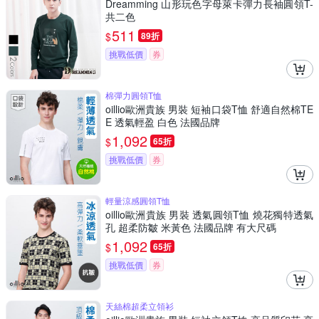
Dreamming 山形玩色字母萊卡彈力長袖圓領T-
共二色
511
$
89折
挑戰低價
券
棉彈力圓領T恤
oillio歐洲貴族 男裝 短袖口袋T恤 舒適自然棉TE
E 透氣輕盈 白色 法國品牌
1,092
$
65折
挑戰低價
券
輕量涼感圓領T恤
oillio歐洲貴族 男裝 透氣圓領T恤 燒花獨特透氣
孔 超柔防皺 米黃色 法國品牌 有大尺碼
1,092
$
65折
挑戰低價
券
天絲棉超柔立領衫