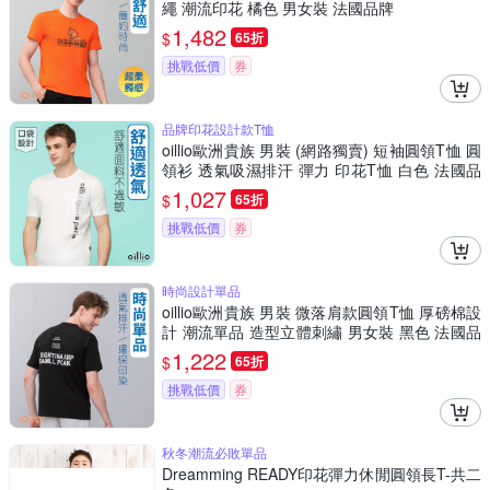
繩 潮流印花 橘色 男女裝 法國品牌
1,482
$
65折
挑戰低價
券
品牌印花設計款T恤
oillio歐洲貴族 男裝 (網路獨賣) 短袖圓領T恤 圓
領衫 透氣吸濕排汗 彈力 印花T恤 白色 法國品
牌
1,027
$
65折
挑戰低價
券
時尚設計單品
oillio歐洲貴族 男裝 微落肩款圓領T恤 厚磅棉設
計 潮流單品 造型立體刺繡 男女裝 黑色 法國品
牌
1,222
$
65折
挑戰低價
券
秋冬潮流必敗單品
Dreamming READY印花彈力休閒圓領長T-共二