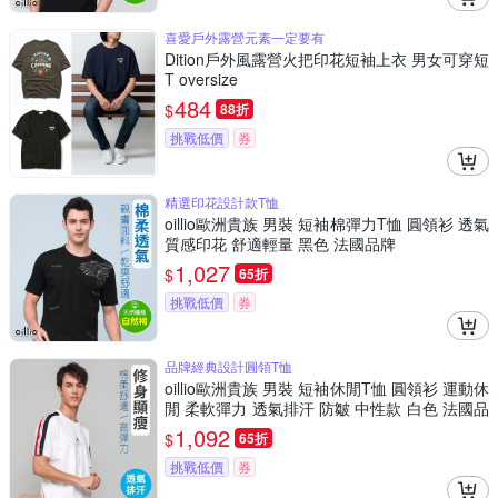
喜愛戶外露營元素一定要有
Dition戶外風露營火把印花短袖上衣 男女可穿短
T oversize
484
$
88折
挑戰低價
券
精選印花設計款T恤
oillio歐洲貴族 男裝 短袖棉彈力T恤 圓領衫 透氣
質感印花 舒適輕量 黑色 法國品牌
1,027
$
65折
挑戰低價
券
品牌經典設計圓領T恤
oillio歐洲貴族 男裝 短袖休閒T恤 圓領衫 運動休
閒 柔軟彈力 透氣排汗 防皺 中性款 白色 法國品
牌
1,092
$
65折
挑戰低價
券