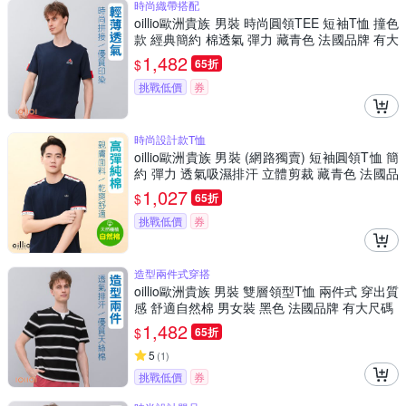
時尚織帶搭配
oillio歐洲貴族 男裝 時尚圓領TEE 短袖T恤 撞色
款 經典簡約 棉透氣 彈力 藏青色 法國品牌 有大
尺碼
1,482
$
65折
挑戰低價
券
時尚設計款T恤
oillio歐洲貴族 男裝 (網路獨賣) 短袖圓領T恤 簡
約 彈力 透氣吸濕排汗 立體剪裁 藏青色 法國品
牌
1,027
$
65折
挑戰低價
券
造型兩件式穿搭
oillio歐洲貴族 男裝 雙層領型T恤 兩件式 穿出質
感 舒適自然棉 男女裝 黑色 法國品牌 有大尺碼
1,482
$
65折
5
(
1
)
挑戰低價
券