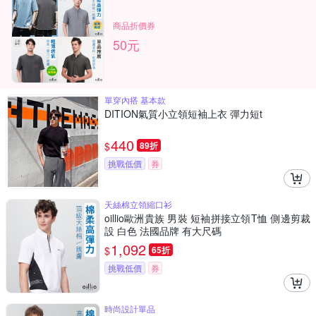
商品折價券
50元
單穿內搭 基本款
DITION氣質小立領短袖上衣 彈力短t
440
$
89折
挑戰低價
券
天絲棉立領縮口衫
oillio歐洲貴族 男裝 短袖拼接立領T恤 側邊剪裁
設 白色 法國品牌 有大尺碼
1,092
$
65折
挑戰低價
券
時尚設計單品