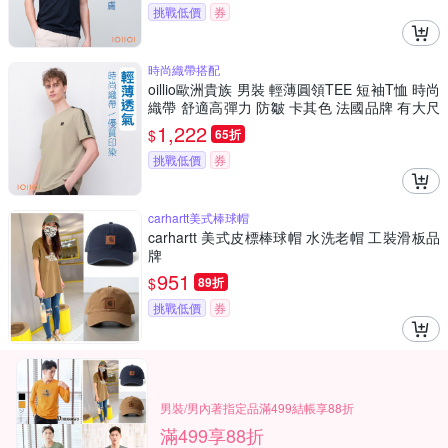
挑戰低價
券
時尚織帶搭配
oillio歐洲貴族 男裝 輕薄圓領TEE 短袖T恤 時尚
織帶 舒適高彈力 防皺 卡其色 法國品牌 有大尺
碼
1,222
$
65折
挑戰低價
券
carhartt美式棒球帽
carhartt 美式皮標棒球帽 水洗老帽 工裝滑板品
牌
951
$
89折
挑戰低價
券
男裝/男內著指定品滿499結帳享88折
滿499享88折