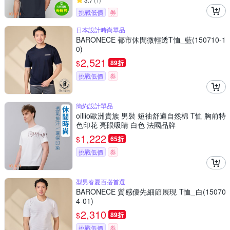
(
1
)
挑戰低價
券
日本設計時尚單品
BARONECE 都市休閒微輕透T恤_藍(150710-1
0)
2,521
$
89折
挑戰低價
券
簡約設計單品
oillio歐洲貴族 男裝 短袖舒適自然棉 T恤 胸前特
色印花 亮眼吸睛 白色 法國品牌
1,222
$
65折
挑戰低價
券
型男春夏百搭首選
BARONECE 質感優先細節展現 T恤_白(15070
4-01)
2,310
$
89折
挑戰低價
券