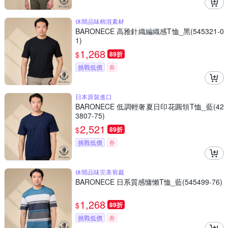
休閒品味棉混素材
BARONECE 高雅針織編織感T恤_黑(545321-0
1)
1,268
$
89折
挑戰低價
券
日本原裝進口
BARONECE 低調輕奢夏日印花圓領T恤_藍(42
3807-75)
2,521
$
89折
挑戰低價
券
休閒品味完美剪裁
BARONECE 日系質感慵懶T恤_藍(545499-76)
1,268
$
89折
挑戰低價
券