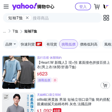
Yahoo購物中心
登入
短袖T恤
T恤
短袖T恤
品牌
快速到貨
有現貨
挑戰低價
價格低到高
風格
流行百搭 休閒簡約
【Heart:W 新職人】現+預 素面撞色拼接百搭上
衣(男上衣/休閒/舒適/T恤)
623
$
挑戰低價
券
天絲棉口袋立領衫
oillio歐洲貴族 男裝 短袖立領口袋T恤 簡約搭配
親膚細膩天絲棉布料 灰色 法國品牌
1,092
$
65折