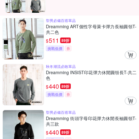
型男必備百搭單品
Dreamming ART個性字母萊卡彈力長袖圓領T-
共二色
511
$
89折
挑戰低價
券
秋冬潮流必敗單品
Dreamming INSIST印花彈力休閒圓領長T-共二
色
440
$
89折
挑戰低價
券
型男必備百搭單品
Dreamming 街頭字母印花彈力休閒長袖圓領T-
共三款
440
$
89折