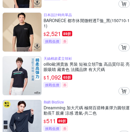
日本設計時尚單品
BARONECE 都市休閒微輕透T恤_黑(150710-1
1)
2,521
$
89折
挑戰低價
券
天絲棉超柔立領衫
oillio歐洲貴族 男裝 短袖立領T恤 高品質印花 亮
眼吸睛 藏青色 法國品牌 有大尺碼
1,092
$
65折
挑戰低價
券
熱銷 BigSize
Dreamming 加大尺碼 極簡百搭蜂巢彈力圓領運
動長T 親膚 涼感 透氣-共二色
511
$
89折
挑戰低價
券