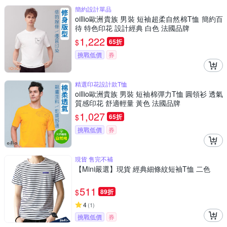
簡約設計單品
oillio歐洲貴族 男裝 短袖超柔自然棉T恤 簡約百
待 特色印花 設計經典 白色 法國品牌
1,222
$
65折
挑戰低價
券
精選印花設計款T恤
oillio歐洲貴族 男裝 短袖棉彈力T恤 圓領衫 透氣
質感印花 舒適輕量 黃色 法國品牌
1,027
$
65折
挑戰低價
券
現貨 售完不補
【Mini嚴選】現貨 經典細條紋短袖T恤 二色
511
$
89折
4
(
1
)
挑戰低價
券