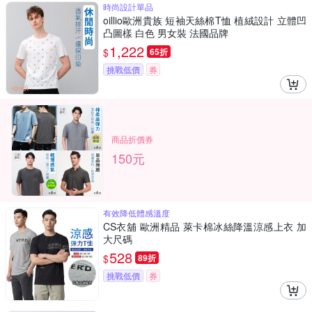
時尚設計單品
oillio歐洲貴族 短袖天絲棉T恤 植絨設計 立體凹
凸圖樣 白色 男女裝 法國品牌
1,222
$
65折
挑戰低價
券
商品折價券
150元
有效降低體感溫度
CS衣舖 歐洲精品 萊卡棉冰絲降溫涼感上衣 加
大尺碼
528
$
89折
挑戰低價
券