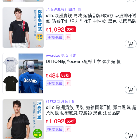
品牌經典設計圓領T恤
oillio歐洲貴族 男裝 短袖品牌圓領衫 吸濕排汗透
氣 防皺T恤 彈力印花T 中性款 黑色 法國品牌
有大尺碼
1,092
$
65折
挑戰低價
券
oversize 男女可穿
DITION海洋oceans短袖上衣 彈力短t恤
484
$
88折
挑戰低價
券
經典設計圓領T恤
oillio 歐洲貴族 男裝 短袖圓領T恤 彈力透氣 超
柔防皺 藝術氣息 涼感衫 黑色 法國品牌
1,092
$
65折
挑戰低價
券