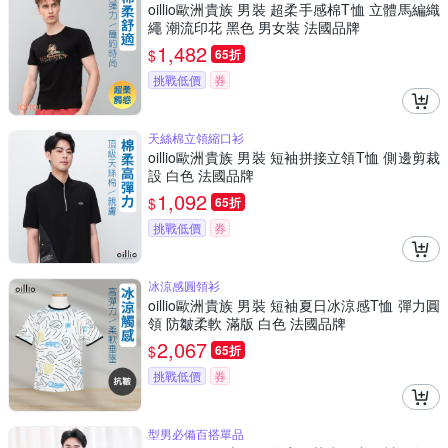
oillio歐洲貴族 男裝 超柔手感棉T恤 立體馬編織
繩 潮流印花 黑色 男女裝 法國品牌
1,482
$
65折
挑戰低價
券
天絲棉立領縮口衫
oillio歐洲貴族 男裝 短袖拼接立領T恤 側邊剪裁
設 白色 法國品牌
1,092
$
65折
挑戰低價
券
冰涼感圓領衫
oillio歐洲貴族 男裝 短袖夏日冰涼感T恤 彈力圓
領 防皺柔軟 滿版 白色 法國品牌
2,067
$
65折
挑戰低價
券
型男必備百搭單品