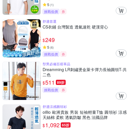
5
(
1
)
挑戰低價
券
舒適首選
CS衣鋪 台灣製造 透氣速乾 硬漢背心
249
$
5
(
6
)
挑戰低價
券
型男必備百搭單品
Dreamming LR刺繡燙金萊卡彈力長袖圓領T-共
二色
511
$
89折
挑戰低價
券
舒適涼感圓領衫
oillio 歐洲貴族 男裝 短袖輕量T恤 圓領衫 涼感
天絲棉 柔軟 透氣防皺 黑色 法國品牌
1,092
$
65折