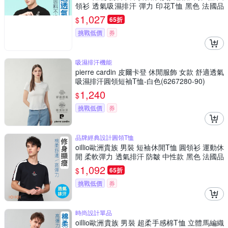
領衫 透氣吸濕排汗 彈力 印花T恤 黑色 法國品
牌
1,027
$
65折
挑戰低價
券
吸濕排汗機能
pierre cardin 皮爾卡登 休閒服飾 女款 舒適透氣
吸濕排汗圓領短袖T恤-白色(6267280-90)
1,240
$
挑戰低價
券
品牌經典設計圓領T恤
oillio歐洲貴族 男裝 短袖休閒T恤 圓領衫 運動休
閒 柔軟彈力 透氣排汗 防皺 中性款 黑色 法國品
牌
1,092
$
65折
挑戰低價
券
時尚設計單品
oillio歐洲貴族 男裝 超柔手感棉T恤 立體馬編織