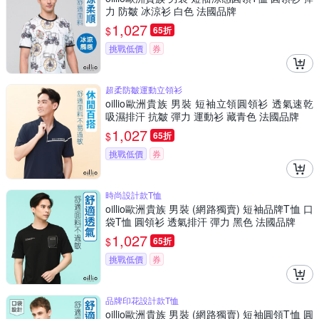
力 防皺 冰涼衫 白色 法國品牌
1,027
$
65折
挑戰低價
券
超柔防皺運動立領衫
oillio歐洲貴族 男裝 短袖立領圓領衫 透氣速乾
吸濕排汗 抗皺 彈力 運動衫 藏青色 法國品牌
1,027
$
65折
挑戰低價
券
時尚設計款T恤
oillio歐洲貴族 男裝 (網路獨賣) 短袖品牌T恤 口
袋T恤 圓領衫 透氣排汗 彈力 黑色 法國品牌
1,027
$
65折
挑戰低價
券
品牌印花設計款T恤
oillio歐洲貴族 男裝 (網路獨賣) 短袖圓領T恤 圓