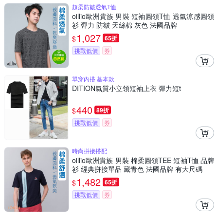
超柔防皺透氣T恤
oillio歐洲貴族 男裝 短袖圓領T恤 透氣涼感圓領
衫 彈力 防皺 天絲棉 灰色 法國品牌
1,027
$
65折
挑戰低價
券
單穿內搭 基本款
DITION氣質小立領短袖上衣 彈力短t
440
$
89折
挑戰低價
券
時尚拼接搭配
oillio歐洲貴族 男裝 棉柔圓領TEE 短袖T恤 品牌
衫 經典拼接單品 藏青色 法國品牌 有大尺碼
1,482
$
65折
挑戰低價
券