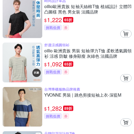
時尚設計單品
oillio歐洲貴族 短袖天絲棉T恤 植絨設計 立體凹
凸圖樣 黑色 男女裝 法國品牌
1,222
$
65折
挑戰低價
券
舒適涼感圓領衫
oillio 歐洲貴族 男裝 短袖彈力T恤 柔軟透氣圓領
衫 涼感 防皺 修身顯瘦 灰綠色 法國品牌
1,092
$
65折
挑戰低價
券
台灣專櫃服飾品牌推薦
YVONNE 男裝 | 跳色剪接短袖上衣-深藍M
1,282
$
89折
挑戰低價
券
品牌印花設計款T恤