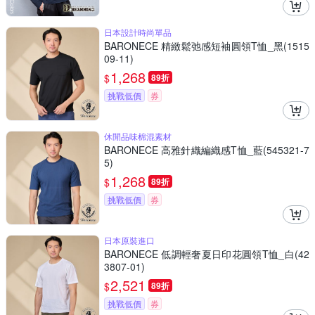
日本設計時尚單品
BARONECE 精緻鬆弛感短袖圓領T恤_黑(1515
09-11)
1,268
$
89折
挑戰低價
券
休閒品味棉混素材
BARONECE 高雅針織編織感T恤_藍(545321-7
5)
1,268
$
89折
挑戰低價
券
日本原裝進口
BARONECE 低調輕奢夏日印花圓領T恤_白(42
3807-01)
2,521
$
89折
挑戰低價
券