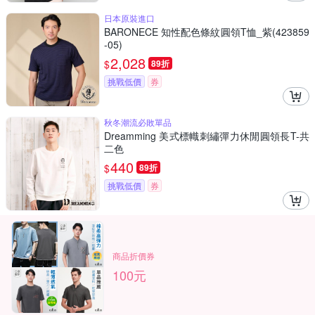
日本原裝進口
BARONECE 知性配色條紋圓領T恤_紫(423859
-05)
2,028
$
89折
挑戰低價
券
秋冬潮流必敗單品
Dreamming 美式標幟刺繡彈力休閒圓領長T-共
二色
440
$
89折
挑戰低價
券
商品折價券
100元