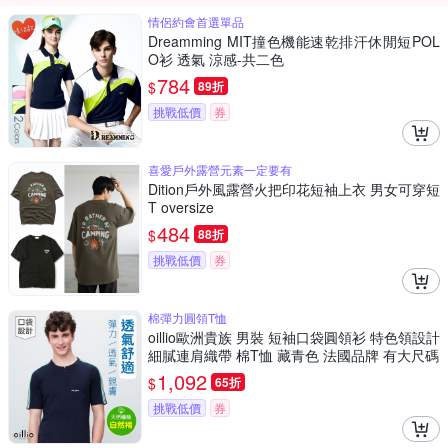
情侶約會首選單品
Dreamming MIT撞色機能速乾排汗休閒短POL
O衫 透氣 涼感-共二色
784
$
89折
挑戰低價
券
喜愛戶外露營元素一定要有
Dition戶外風露營火把印花短袖上衣 男女可穿短
T oversize
484
$
88折
挑戰低價
券
棉彈力圓領T恤
oillio歐洲貴族 男裝 短袖口袋圓領衫 特色領設計
細膩連肩織帶 棉T恤 藏青色 法國品牌 有大尺碼
1,092
$
65折
挑戰低價
券