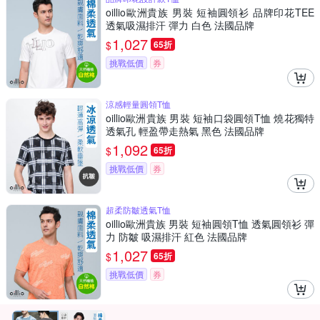
oillio歐洲貴族 男裝 短袖圓領衫 品牌印花TEE
透氣吸濕排汗 彈力 白色 法國品牌
1,027
$
65折
挑戰低價
券
涼感輕量圓領T恤
oillio歐洲貴族 男裝 短袖口袋圓領T恤 燒花獨特
透氣孔 輕盈帶走熱氣 黑色 法國品牌
1,092
$
65折
挑戰低價
券
超柔防皺透氣T恤
oillio歐洲貴族 男裝 短袖圓領T恤 透氣圓領衫 彈
力 防皺 吸濕排汗 紅色 法國品牌
1,027
$
65折
挑戰低價
券