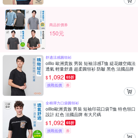
商品折價券
150元
舒適涼感圓領衫
oillio 歐洲貴族 男裝 短袖涼感T恤 緹花鏤空織法
透氣 輕量舒適 超柔圓領衫 防皺 黑色 法國品牌
1,092
$
65折
挑戰低價
券
全棉彈力口袋圓領衫
oillio歐洲貴族 男裝 短袖印花口袋T恤 特色領口
設計 紅色 法國品牌 有大尺碼
1,092
$
65折
挑戰低價
券