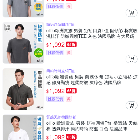
挑戰低價
券
簡約時尚圓領T恤
oillio歐洲貴族 男裝 短袖口袋T恤 圓領衫 棉質吸
濕排汗 防皺圓領TEE 灰色 法國品牌 有大尺碼
1,092
$
65折
挑戰低價
券
簡約時尚立領T恤
oillio歐洲貴族 男裝 商務休閒 短袖小立領衫 涼
感 修身顯瘦 超柔防皺 灰綠色 法國品牌
1,092
$
65折
挑戰低價
券
質感天絲棉圓領衫
oillio 歐洲貴族 男裝 短袖圓領T恤 桑蠶絲 天絲
棉 透氣排汗 簡約時尚 防皺 白色 法國品牌
1,092
$
65折