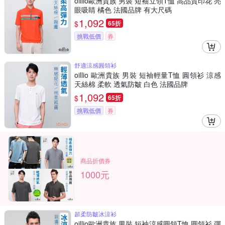
oillio歐洲貴族 男裝 短袖立領T恤 高品質印花 亮
眼吸睛 橘色 法國品牌 有大尺碼
1,092
$
65折
挑戰低價
券
舒適涼感圓領衫
oillio 歐洲貴族 男裝 短袖輕量T恤 圓領衫 涼感
天絲棉 柔軟 透氣防皺 白色 法國品牌
1,092
$
65折
挑戰低價
券
商品折價券
1000元
超柔防皺冰涼衫
oillio歐洲貴族 男裝 短袖涼感圓領T恤 圓領衫 彈